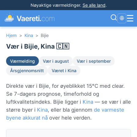
Nøyaktige værmeldinger
.
Se alle land
.
☰
Vaereti.
com
🌐
Hjem
>
Kina
>
Bijie
Vær i Bijie, Kina 🇨🇳
Værmelding
Vær i august
Vær i september
Årsgjennomsnitt
Været i Kina
Direkte vær i Bijie, for øyeblikket 15°C med clear.
Se 7-dagers prognose, timeforhold og
luftkvalitetsindeks. Bijie ligger i
Kina
— se vær i alle
større byer i
Kina
, eller bla gjennom
de varmeste
byene akkurat nå
over hele verden.