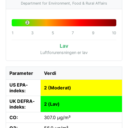
Department for Environment, Food & Rural Affairs
2
1
3
5
7
9
10
Lav
Luftforurensningen er lav
Parameter
Verdi
US EPA-
2 (Moderat)
indeks:
UK DEFRA-
2 (Lav)
indeks:
CO:
307.0 µg/m³
O3:
56.0 µg/m³