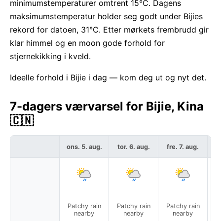
minimumstemperaturer omtrent 15°C. Dagens
maksimumstemperatur holder seg godt under Bijies
rekord for datoen, 31°C. Etter mørkets frembrudd gir
klar himmel og en moon gode forhold for
stjernekikking i kveld.
Ideelle forhold i Bijie i dag — kom deg ut og nyt det.
7-dagers værvarsel for Bijie, Kina
🇨🇳
ons. 5. aug.
tor. 6. aug.
fre. 7. aug.
l
Patchy rain
Patchy rain
Patchy rain
Pa
nearby
nearby
nearby