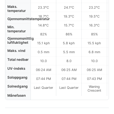
Maks.
23.3°C
24.1°C
23.2°C
temperatur
18.7°C
19.3°C
19.5°C
Gjennomsnittstemperatur
14.8°C
15.7°C
16.3°C
Min.
temperatur
82%
86%
85%
Gjennomsnittlig
luftfuktighet
15.1 kph
5.8 kph
15.5 kph
Maks. vind
0.5 mm
5.5 mm
6.8 mm
Total nedbør
10.0
8.0
10.0
UV-indeks
06:24 AM
06:25 AM
06:25 AM
0
Soloppgang
07:44 PM
07:44 PM
07:43 PM
Solnedgang
Waning
Last Quarter
Last Quarter
Crescent
Månefasen