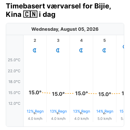
Timebasert værvarsel for Bijie,
Kina 🇨🇳 i dag
Wednesday, August 05, 2026
2
3
4
5
6
25.0°C
22.0°C
18.0°C
15.0°
15.0°
15.
15.0°C
15.0°
15.0°
12.0°C
12% Regn
13% Regn
13% Regn
14% Regn
15% R
↑
↑
↑
↑
4.0 km/h
4.0 km/h
4.0 km/h
5.0 km/h
5.0 k