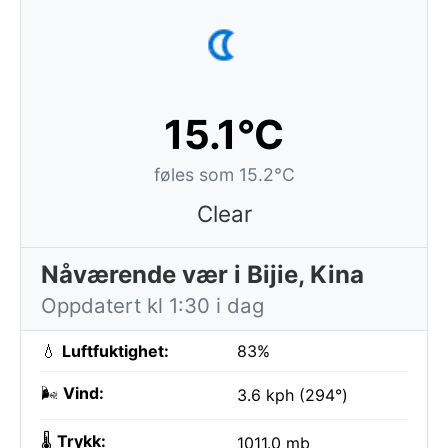
15.1°C
føles som 15.2°C
Clear
Nåværende vær i Bijie, Kina
Oppdatert kl 1:30 i dag
💧
Luftfuktighet:
83%
🌬️
Vind:
3.6 kph (294°)
🌡️
Trykk:
1011.0 mb