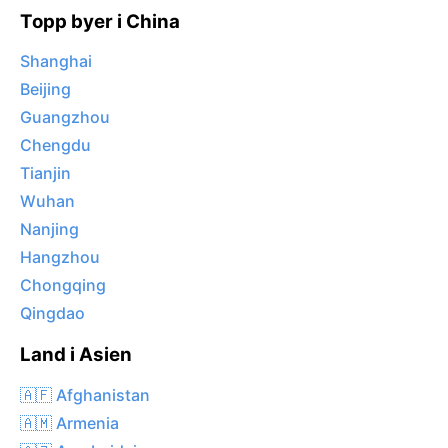
Topp byer i China
Shanghai
Beijing
Guangzhou
Chengdu
Tianjin
Wuhan
Nanjing
Hangzhou
Chongqing
Qingdao
Land i Asien
🇦🇫 Afghanistan
🇦🇲 Armenia