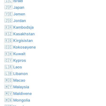
🇮🇱 Israel
🇯🇵 Japan
🇾🇪 Jemen
🇯🇴 Jordan
🇰🇭 Kambodsja
🇰🇿 Kasakhstan
🇰🇬 Kirgisistan
🇨🇨 Kokosøyene
🇰🇼 Kuwait
🇨🇾 Kypros
🇱🇦 Laos
🇱🇧 Libanon
🇲🇴 Macao
🇲🇾 Malaysia
🇲🇻 Maldivene
🇲🇳 Mongolia