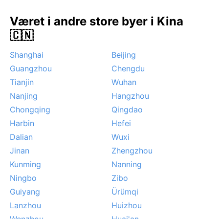
regnskyll kan forekomme om sommeren. Snø er
sjelden, men frost kan dukke opp i høyereliggende
Været i andre store byer i Kina
strøk. Klimaet gjør Bijie til et grønt og frodig reisemål
🇨🇳
året rundt.
Shanghai
Beijing
Guangzhou
Chengdu
Tianjin
Wuhan
Nanjing
Hangzhou
Chongqing
Qingdao
Harbin
Hefei
Dalian
Wuxi
Jinan
Zhengzhou
Kunming
Nanning
Ningbo
Zibo
Guiyang
Ürümqi
Lanzhou
Huizhou
Wenzhou
Huai'an