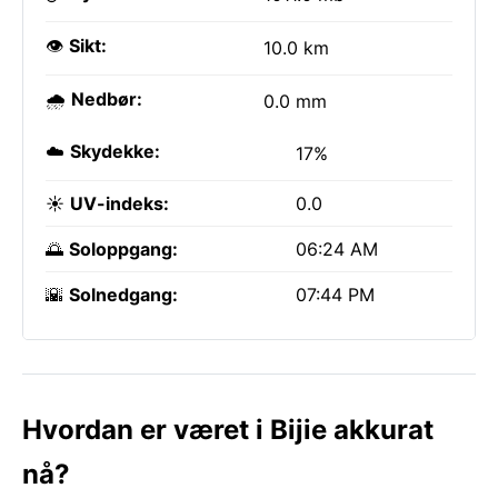
👁️
Sikt:
10.0 km
🌧️
Nedbør:
0.0 mm
☁️
Skydekke:
17%
☀️
UV-indeks:
0.0
🌅
Soloppgang:
06:24 AM
🌇
Solnedgang:
07:44 PM
Hvordan er været i Bijie akkurat
nå?