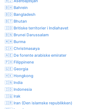
🇦🇿 Aserbajdsjan
🇧🇭 Bahrein
🇧🇩 Bangladesh
🇧🇹 Bhutan
🇮🇴 Britiske territorier i Indiahavet
🇧🇳 Brunei Darussalam
🇲🇲 Burma
🇨🇽 Christmasøya
🇦🇪 De forente arabiske emirater
🇵🇭 Filippinene
🇬🇪 Georgia
🇭🇰 Hongkong
🇮🇳 India
🇮🇩 Indonesia
🇮🇶 Irak
🇮🇷 Iran (Den islamske republikken)