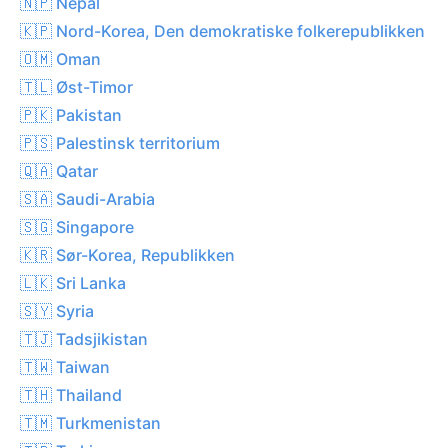
🇳🇵 Nepal
🇰🇵 Nord-Korea, Den demokratiske folkerepublikken
🇴🇲 Oman
🇹🇱 Øst-Timor
🇵🇰 Pakistan
🇵🇸 Palestinsk territorium
🇶🇦 Qatar
🇸🇦 Saudi-Arabia
🇸🇬 Singapore
🇰🇷 Sør-Korea, Republikken
🇱🇰 Sri Lanka
🇸🇾 Syria
🇹🇯 Tadsjikistan
🇹🇼 Taiwan
🇹🇭 Thailand
🇹🇲 Turkmenistan