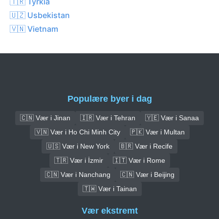
🇹🇷 Tyrkia
🇺🇿 Usbekistan
🇻🇳 Vietnam
Populære byer i dag
🇨🇳 Vær i Jinan
🇮🇷 Vær i Tehran
🇾🇪 Vær i Sanaa
🇻🇳 Vær i Ho Chi Minh City
🇵🇰 Vær i Multan
🇺🇸 Vær i New York
🇧🇷 Vær i Recife
🇹🇷 Vær i İzmir
🇮🇹 Vær i Rome
🇨🇳 Vær i Nanchang
🇨🇳 Vær i Beijing
🇹🇼 Vær i Tainan
Vær ekstremt