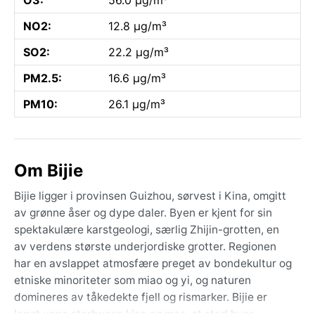
NO2:
12.8 µg/m³
SO2:
22.2 µg/m³
PM2.5:
16.6 µg/m³
PM10:
26.1 µg/m³
Om Bijie
Bijie ligger i provinsen Guizhou, sørvest i Kina, omgitt
av grønne åser og dype daler. Byen er kjent for sin
spektakulære karstgeologi, særlig Zhijin-grotten, en
av verdens største underjordiske grotter. Regionen
har en avslappet atmosfære preget av bondekultur og
etniske minoriteter som miao og yi, og naturen
domineres av tåkedekte fjell og rismarker. Bijie er
langt unna storbyens kjas og mas, et sted hvor