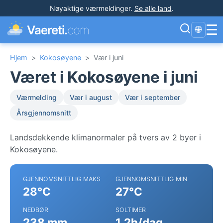
Nøyaktige værmeldinger
.
Se alle land
.
☰
Vaereti.
com
🌐
Hjem
>
Kokosøyene
>
Vær i juni
Været i Kokosøyene i juni
Værmelding
Vær i august
Vær i september
Årsgjennomsnitt
Landsdekkende klimanormaler på tvers av 2 byer i
Kokosøyene.
GJENNOMSNITTLIG MAKS
GJENNOMSNITTLIG MIN
28°C
27°C
NEDBØR
SOLTIMER
238 mm
1.2h/dag