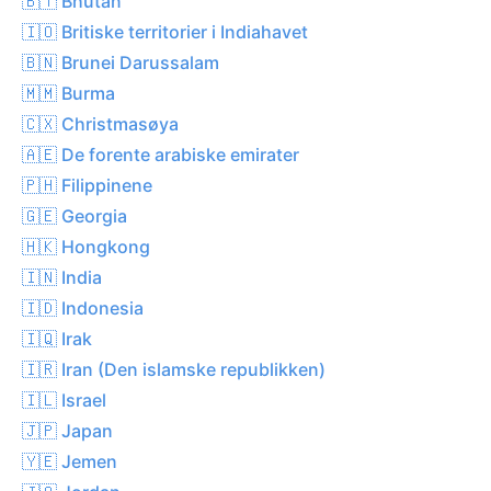
🇧🇹 Bhutan
🇮🇴 Britiske territorier i Indiahavet
🇧🇳 Brunei Darussalam
🇲🇲 Burma
🇨🇽 Christmasøya
🇦🇪 De forente arabiske emirater
🇵🇭 Filippinene
🇬🇪 Georgia
🇭🇰 Hongkong
🇮🇳 India
🇮🇩 Indonesia
🇮🇶 Irak
🇮🇷 Iran (Den islamske republikken)
🇮🇱 Israel
🇯🇵 Japan
🇾🇪 Jemen