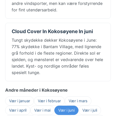
andre vindsporter, men kan være forstyrrende
for fint utendørsarbeid.
Cloud Cover In Kokosøyene In juni
Tungt skydekke dekker Kokosøyene i June:
77% skydekke i Bantam Village, med lignende
grå forhold i de fleste regioner. Direkte sol er
sjelden, og mønsteret er vedvarende over hele
landet. Kyst- og nordlige områder føles
spesielt tunge.
Andre måneder i Kokosøyene
Vær i januar
Vær i februar
Vær i mars
Vær i april
Vær i mai
Vær i juni
Vær i juli