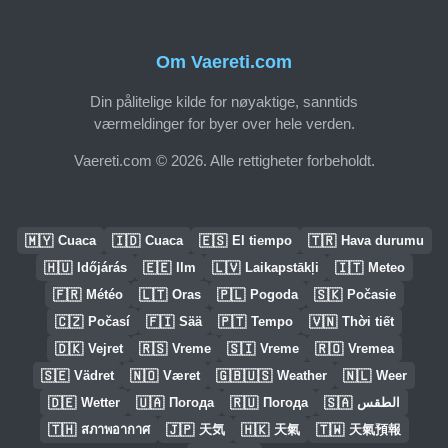
Om Vaereti.com
Din pålitelige kilde for nøyaktige, sanntids
værmeldinger for byer over hele verden.
Vaereti.com © 2026. Alle rettigheter forbeholdt.
🇲🇾
🇮🇩
🇪🇸
🇹🇷
Cuaca
Cuaca
El tiempo
Hava durumu
🇭🇺
🇪🇪
🇱🇻
🇮🇹
Időjárás
Ilm
Laikapstākļi
Meteo
🇫🇷
🇱🇹
🇵🇱
🇸🇰
Météo
Oras
Pogoda
Počasie
🇨🇿
🇫🇮
🇵🇹
🇻🇳
Počasí
Sää
Tempo
Thời tiết
🇩🇰
🇷🇸
🇸🇮
🇷🇴
Vejret
Vreme
Vreme
Vremea
🇸🇪
🇳🇴
🇬🇧🇺🇸
🇳🇱
Vädret
Været
Weather
Weer
🇩🇪
🇺🇦
🇷🇺
🇸🇦
Wetter
Погода
Погода
الطقس
🇹🇭
🇯🇵
🇭🇰
🇹🇼
สภาพอากาศ
天気
天氣
天氣預報