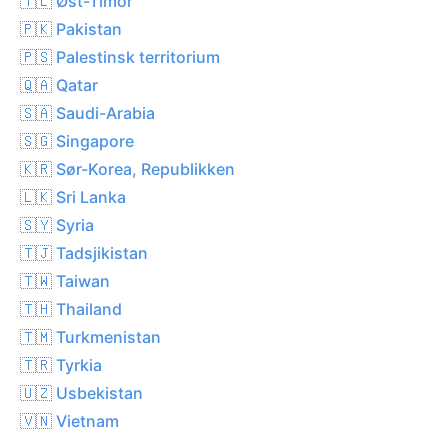
🇹🇱 Øst-Timor
🇵🇰 Pakistan
🇵🇸 Palestinsk territorium
🇶🇦 Qatar
🇸🇦 Saudi-Arabia
🇸🇬 Singapore
🇰🇷 Sør-Korea, Republikken
🇱🇰 Sri Lanka
🇸🇾 Syria
🇹🇯 Tadsjikistan
🇹🇼 Taiwan
🇹🇭 Thailand
🇹🇲 Turkmenistan
🇹🇷 Tyrkia
🇺🇿 Usbekistan
🇻🇳 Vietnam