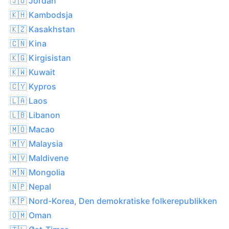
🇯🇴 Jordan
🇰🇭 Kambodsja
🇰🇿 Kasakhstan
🇨🇳 Kina
🇰🇬 Kirgisistan
🇰🇼 Kuwait
🇨🇾 Kypros
🇱🇦 Laos
🇱🇧 Libanon
🇲🇴 Macao
🇲🇾 Malaysia
🇲🇻 Maldivene
🇲🇳 Mongolia
🇳🇵 Nepal
🇰🇵 Nord-Korea, Den demokratiske folkerepublikken
🇴🇲 Oman