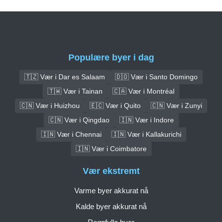
Populære byer i dag
🇹🇿 Vær i Dar es Salaam
🇩🇴 Vær i Santo Domingo
🇹🇼 Vær i Tainan
🇨🇦 Vær i Montréal
🇨🇳 Vær i Huizhou
🇪🇨 Vær i Quito
🇨🇳 Vær i Zunyi
🇨🇳 Vær i Qingdao
🇮🇳 Vær i Indore
🇮🇳 Vær i Chennai
🇮🇳 Vær i Kallakurichi
🇮🇳 Vær i Coimbatore
Vær ekstremt
Varme byer akkurat nå
Kalde byer akkurat nå