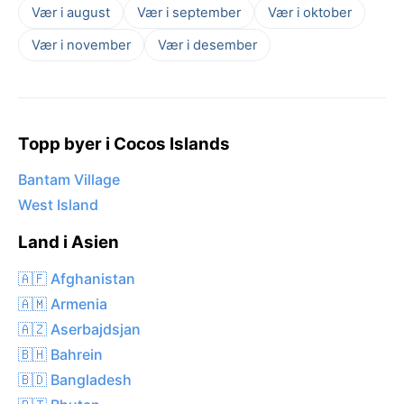
Vær i august
Vær i september
Vær i oktober
Vær i november
Vær i desember
Topp byer i Cocos Islands
Bantam Village
West Island
Land i Asien
🇦🇫 Afghanistan
🇦🇲 Armenia
🇦🇿 Aserbajdsjan
🇧🇭 Bahrein
🇧🇩 Bangladesh