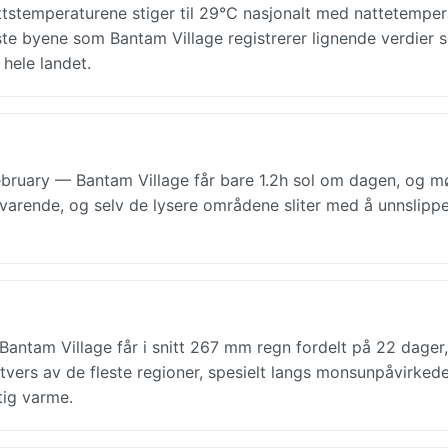
tstemperaturene stiger til 29°C nasjonalt med nattetemper
meste byene som Bantam Village registrerer lignende verdier
hele landet.
ruary — Bantam Village får bare 1.2h sol om dagen, og m
edvarende, og selv de lysere områdene sliter med å unnslip
antam Village får i snitt 267 mm regn fordelt på 22 dager
tvers av de fleste regioner, spesielt langs monsunpåvirkede
tig varme.