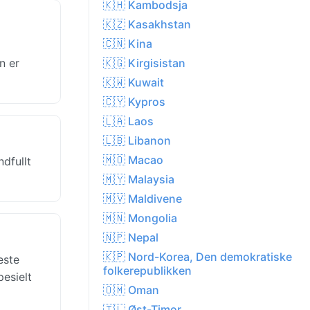
🇰🇭 Kambodsja
🇰🇿 Kasakhstan
🇨🇳 Kina
n er
🇰🇬 Kirgisistan
🇰🇼 Kuwait
🇨🇾 Kypros
🇱🇦 Laos
🇱🇧 Libanon
🇲🇴 Macao
dfullt
🇲🇾 Malaysia
🇲🇻 Maldivene
🇲🇳 Mongolia
🇳🇵 Nepal
🇰🇵 Nord-Korea, Den demokratiske
este
folkerepublikken
pesielt
🇴🇲 Oman
🇹🇱 Øst-Timor