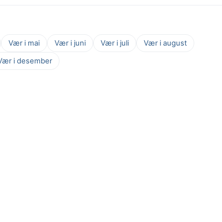
Vær i mai
Vær i juni
Vær i juli
Vær i august
Vær i desember