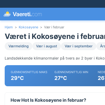
Vaereti.
com
Hjem
>
Kokosøyene
>
Vær i februar
Været i Kokosøyene i februa
Værmelding
Vær i august
Vær i september
År
Landsdekkende klimanormaler på tvers av 2 byer i Kok
GJENNOMSNITTLIG MAKS
GJENNOMSNITTLIG MIN
NED
29°C
27°C
26
How Hot Is Kokosøyene in februar?