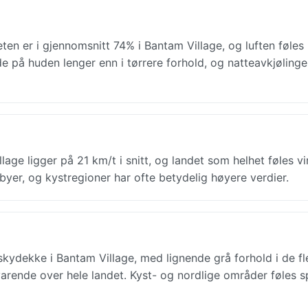
ten er i gjennomsnitt 74% i Bantam Village, og luften føles
de på huden lenger enn i tørrere forhold, og natteavkjølinge
ge ligger på 21 km/t i snitt, og landet som helhet føles vin
yer, og kystregioner har ofte betydelig høyere verdier.
ydekke i Bantam Village, med lignende grå forhold i de fl
varende over hele landet. Kyst- og nordlige områder føles s