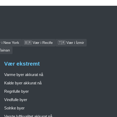
 i New York
🇧🇷 Vær i Recife
🇹🇷 Vær i İzmir
Tainan
Vær ekstremt
Varme byer akkurat nå
Kalde byer akkurat nå
Regnfulle byer
Vindfulle byer
Solrike byer
Verste luftkvalitet akkurat nå