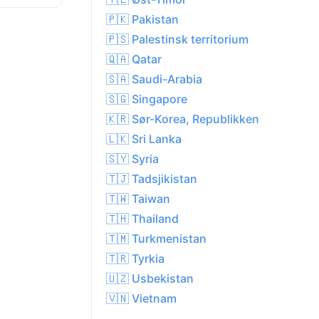
🇵🇰 Pakistan
🇵🇸 Palestinsk territorium
🇶🇦 Qatar
🇸🇦 Saudi-Arabia
🇸🇬 Singapore
🇰🇷 Sør-Korea, Republikken
🇱🇰 Sri Lanka
🇸🇾 Syria
🇹🇯 Tadsjikistan
🇹🇼 Taiwan
🇹🇭 Thailand
🇹🇲 Turkmenistan
🇹🇷 Tyrkia
🇺🇿 Usbekistan
🇻🇳 Vietnam