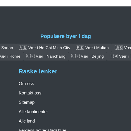
Populære byer i dag
i Sanaa
🇻🇳 Vær i Ho Chi Minh City
🇵🇰 Vær i Multan
🇺🇸 Vær
Vær i Rome
🇨🇳 Vær i Nanchang
🇨🇳 Vær i Beijing
🇹🇼 Vær i 
Raske lenker
Om oss
Kontakt oss
Sitemap
Alle kontinenter
Alle land
Verdens hovedstadsbyer