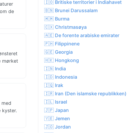
🇮🇴 Britiske territorier i Indiahavet
aturer
🇧🇳 Brunei Darussalam
 som de
🇲🇲 Burma
🇨🇽 Christmasøya
🇦🇪 De forente arabiske emirater
🇵🇭 Filippinene
🇬🇪 Georgia
ønsteret
🇭🇰 Hongkong
pe mørket
🇮🇳 India
🇮🇩 Indonesia
🇮🇶 Irak
🇮🇷 Iran (Den islamske republikken)
🇮🇱 Israel
, med
🇯🇵 Japan
 kyster.
🇾🇪 Jemen
🇯🇴 Jordan