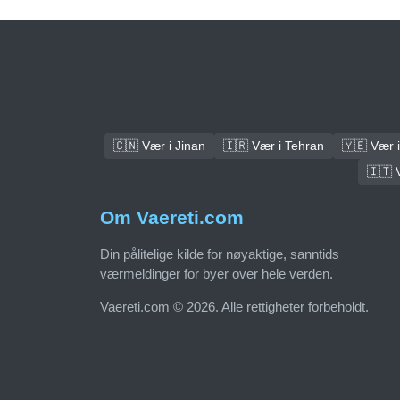
🇨🇳 Vær i Jinan
🇮🇷 Vær i Tehran
🇾🇪 Vær 
🇮🇹 
Om Vaereti.com
Din pålitelige kilde for nøyaktige, sanntids
værmeldinger for byer over hele verden.
Vaereti.com © 2026. Alle rettigheter forbeholdt.