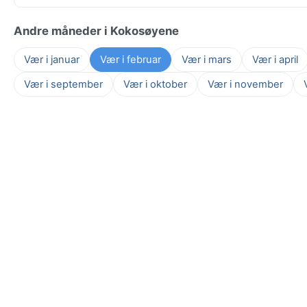
Andre måneder i Kokosøyene
Vær i januar
Vær i februar
Vær i mars
Vær i april
Vær i september
Vær i oktober
Vær i november