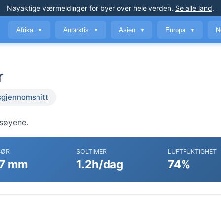
Nøyaktige værmeldinger
for byer over hele verden
.
Se alle land
.
Afrika
Antarktis
Asien
Europa
N
▼
▼
▼
▼
r
sgjennomsnitt
osøyene.
BØR
SOLTIMER
LUFTFUKTIGHET
7 mm
1.2h/dag
74%