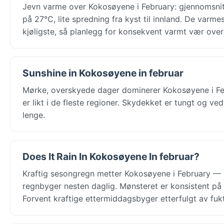
Jevn varme over Kokosøyene i February: gjennomsnit
på 27°C, lite spredning fra kyst til innland. De var
kjøligste, så planlegg for konsekvent varmt vær over 
Sunshine in Kokosøyene in februar
Mørke, overskyede dager dominerer Kokosøyene i Feb
er likt i de fleste regioner. Skydekket er tungt og v
lenge.
Does It Rain In Kokosøyene In februar?
Kraftig sesongregn metter Kokosøyene i February — B
regnbyger nesten daglig. Mønsteret er konsistent på 
Forvent kraftige ettermiddagsbyger etterfulgt av fuk