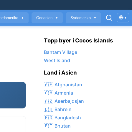
🌐
ordamerika
Oceanien
Sydamerika
▾
▼
▼
▼
Topp byer i Cocos Islands
Bantam Village
West Island
Land i Asien
🇦🇫 Afghanistan
🇦🇲 Armenia
🇦🇿 Aserbajdsjan
🇧🇭 Bahrein
🇧🇩 Bangladesh
🇧🇹 Bhutan