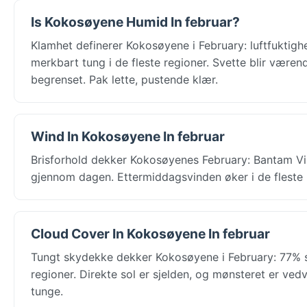
Is Kokosøyene Humid In februar?
Klamhet definerer Kokosøyene i February: luftfuktighe
merkbart tung i de fleste regioner. Svette blir væren
begrenset. Pak lette, pustende klær.
Wind In Kokosøyene In februar
Brisforhold dekker Kokosøyenes February: Bantam Villa
gjennom dagen. Ettermiddagsvinden øker i de fleste b
Cloud Cover In Kokosøyene In februar
Tungt skydekke dekker Kokosøyene i February: 77% sk
regioner. Direkte sol er sjelden, og mønsteret er ved
tunge.