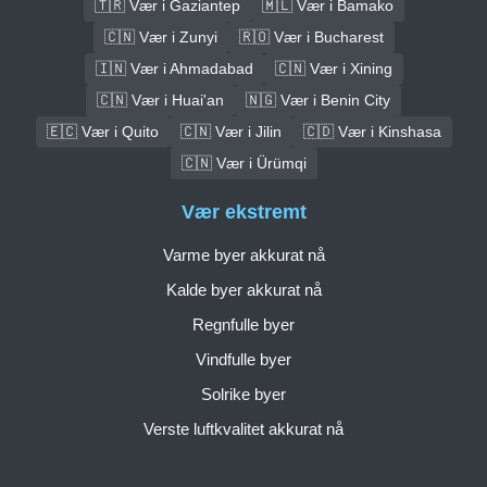
🇹🇷 Vær i Gaziantep
🇲🇱 Vær i Bamako
🇨🇳 Vær i Zunyi
🇷🇴 Vær i Bucharest
🇮🇳 Vær i Ahmadabad
🇨🇳 Vær i Xining
🇨🇳 Vær i Huai'an
🇳🇬 Vær i Benin City
🇪🇨 Vær i Quito
🇨🇳 Vær i Jilin
🇨🇩 Vær i Kinshasa
🇨🇳 Vær i Ürümqi
Vær ekstremt
Varme byer akkurat nå
Kalde byer akkurat nå
Regnfulle byer
Vindfulle byer
Solrike byer
Verste luftkvalitet akkurat nå