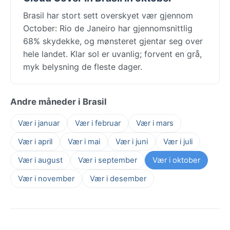
Brasil har stort sett overskyet vær gjennom
October: Rio de Janeiro har gjennomsnittlig
68% skydekke, og mønsteret gjentar seg over
hele landet. Klar sol er uvanlig; forvent en grå,
myk belysning de fleste dager.
Andre måneder i Brasil
Vær i januar
Vær i februar
Vær i mars
Vær i april
Vær i mai
Vær i juni
Vær i juli
Vær i august
Vær i september
Vær i oktober
Vær i november
Vær i desember