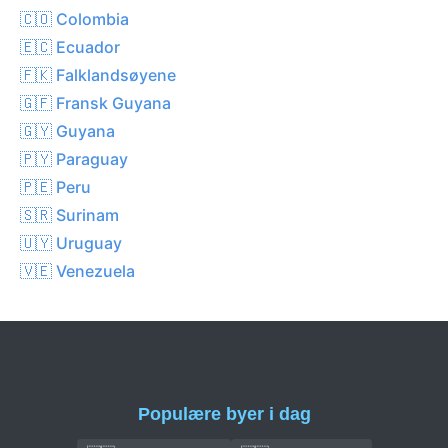
🇨🇴 Colombia
🇪🇨 Ecuador
🇫🇰 Falklandsøyene
🇬🇫 Fransk Guyana
🇬🇾 Guyana
🇵🇾 Paraguay
🇵🇪 Peru
🇸🇷 Surinam
🇺🇾 Uruguay
🇻🇪 Venezuela
Populære byer i dag