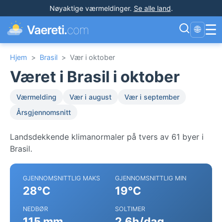
Nøyaktige værmeldinger
.
Se alle land
.
☰
Vaereti.
com
🌐
Hjem
>
Brasil
>
Vær i oktober
Været i Brasil i oktober
Værmelding
Vær i august
Vær i september
Årsgjennomsnitt
Landsdekkende klimanormaler på tvers av 61 byer i
Brasil.
GJENNOMSNITTLIG MAKS
GJENNOMSNITTLIG MIN
28°C
19°C
NEDBØR
SOLTIMER
115 mm
2.6h/dag