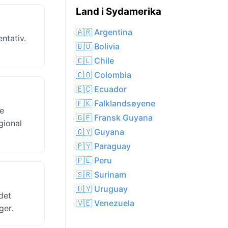
Land i Sydamerika
🇦🇷 Argentina
ntativ.
🇧🇴 Bolivia
🇨🇱 Chile
🇨🇴 Colombia
🇪🇨 Ecuador
🇫🇰 Falklandsøyene
pe
🇬🇫 Fransk Guyana
gional
🇬🇾 Guyana
🇵🇾 Paraguay
🇵🇪 Peru
🇸🇷 Surinam
🇺🇾 Uruguay
ndet
🇻🇪 Venezuela
ger.