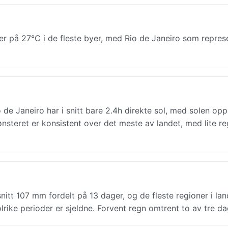
er på 27°C i de fleste byer, med Rio de Janeiro som represe
o de Janeiro har i snitt bare 2.4h direkte sol, med solen op
teret er konsistent over det meste av landet, med lite re
 snitt 107 mm fordelt på 13 dager, og de fleste regioner i la
rike perioder er sjeldne. Forvent regn omtrent to av tre da