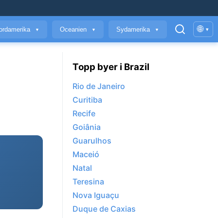
🌐
ordamerika
Oceanien
Sydamerika
▾
▼
▼
▼
Topp byer i Brazil
Rio de Janeiro
Curitiba
Recife
Goiânia
Guarulhos
Maceió
Natal
Teresina
Nova Iguaçu
Duque de Caxias