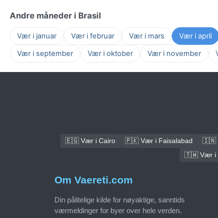
Andre måneder i Brasil
Vær i januar
Vær i februar
Vær i mars
Vær i april
Vær i september
Vær i oktober
Vær i november
🇪🇬 Vær i Cairo
🇵🇰 Vær i Faisalabad
🇮🇳 
🇹🇼 Vær i
Om Vaereti.com
Din pålitelige kilde for nøyaktige, sanntids
værmeldinger for byer over hele verden.