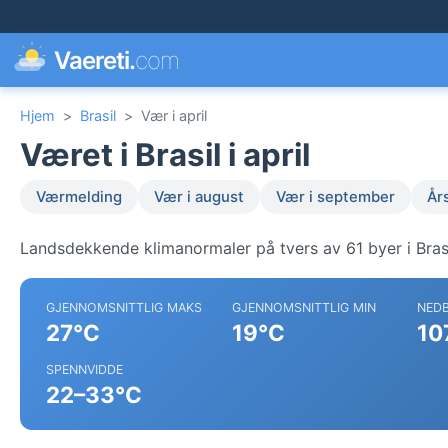
Vaereti.
com
Hjem
>
Brasil
>
Vær i april
Været i Brasil i april
Værmelding
Vær i august
Vær i september
År
Landsdekkende klimanormaler på tvers av 61 byer i Brasi
GJENNOMSNITTLIG MAKS
GJENNOMSNITTLIG MIN
NED
27°C
19°C
10
SPENNVIDDE
22–33°C