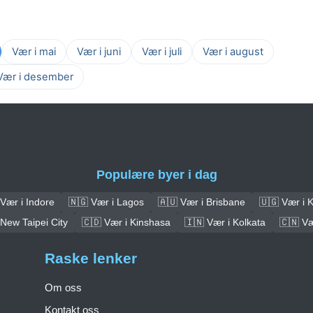
Vær i mai
Vær i juni
Vær i juli
Vær i august
Vær i desember
Populære byer i dag
Vær i Indore
🇳🇬 Vær i Lagos
🇦🇺 Vær i Brisbane
🇺🇬 Vær i 
 New Taipei City
🇨🇩 Vær i Kinshasa
🇮🇳 Vær i Kolkata
🇨🇳 V
Raske lenker
Om oss
Kontakt oss