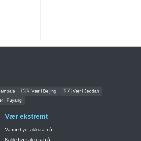
Kampala
🇨🇳 Vær i Beijing
🇸🇦 Vær i Jeddah
ær i Fuyang
Vær ekstremt
Varme byer akkurat nå
Kalde byer akkurat nå