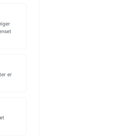
ølger
enset
ter er
et