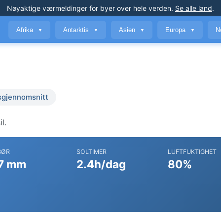
Nøyaktige værmeldinger
for byer over hele verden
.
Se alle land
.
Afrika
Antarktis
Asien
Europa
N
▼
▼
▼
▼
sgjennomsnitt
l.
BØR
SOLTIMER
LUFTFUKTIGHET
7 mm
2.4h/dag
80%