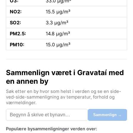
O3:
33.0 µg/m³
NO2:
15.5 µg/m³
SO2:
3.3 µg/m³
PM2.5:
14.8 µg/m³
PM10:
15.0 µg/m³
Sammenlign været i Gravataí med
en annen by
Søk etter en by hvor som helst i verden og se en side-
ved-side-sammenligning av temperatur, forhold og
værmeldinger.
Sammenlign →
Populære bysammenligninger verden over: