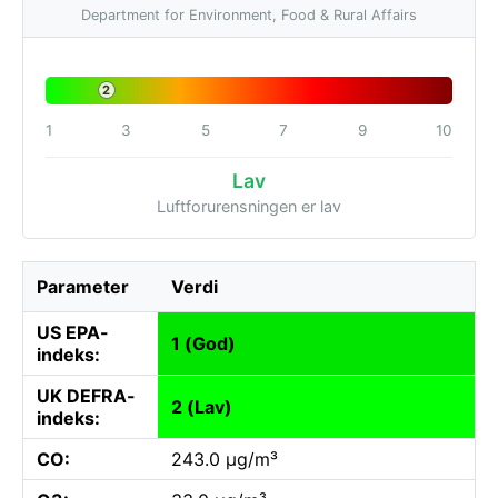
Department for Environment, Food & Rural Affairs
2
1
3
5
7
9
10
Lav
Luftforurensningen er lav
Parameter
Verdi
US EPA-
1 (God)
indeks:
UK DEFRA-
2 (Lav)
indeks:
CO:
243.0 µg/m³