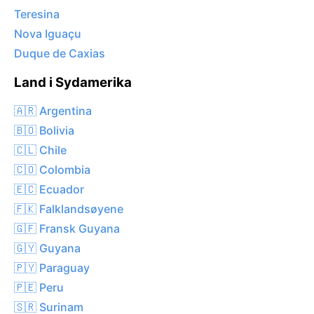
Teresina
Nova Iguaçu
Duque de Caxias
Land i Sydamerika
🇦🇷 Argentina
🇧🇴 Bolivia
🇨🇱 Chile
🇨🇴 Colombia
🇪🇨 Ecuador
🇫🇰 Falklandsøyene
🇬🇫 Fransk Guyana
🇬🇾 Guyana
🇵🇾 Paraguay
🇵🇪 Peru
🇸🇷 Surinam