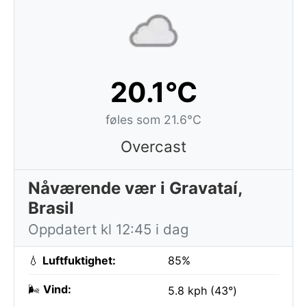
20.1°C
føles som 21.6°C
Overcast
Nåværende vær i Gravataí,
Brasil
Oppdatert kl 12:45 i dag
💧
Luftfuktighet:
85%
🌬️
Vind:
5.8 kph (43°)