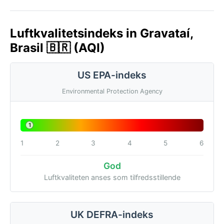
Luftkvalitetsindeks in Gravataí,
Brasil 🇧🇷 (AQI)
US EPA-indeks
Environmental Protection Agency
1
1
2
3
4
5
6
God
Luftkvaliteten anses som tilfredsstillende
UK DEFRA-indeks