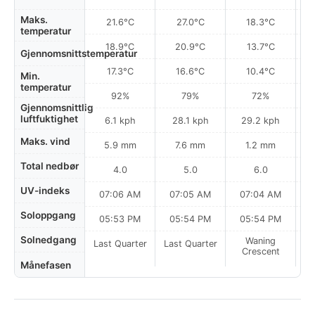
Maks.
21.6°C
27.0°C
18.3°C
temperatur
18.9°C
20.9°C
13.7°C
Gjennomsnittstemperatur
17.3°C
16.6°C
10.4°C
Min.
temperatur
92%
79%
72%
Gjennomsnittlig
luftfuktighet
6.1 kph
28.1 kph
29.2 kph
Maks. vind
5.9 mm
7.6 mm
1.2 mm
Total nedbør
4.0
5.0
6.0
UV-indeks
07:06 AM
07:05 AM
07:04 AM
Soloppgang
05:53 PM
05:54 PM
05:54 PM
Solnedgang
Waning
Last Quarter
Last Quarter
Crescent
Månefasen