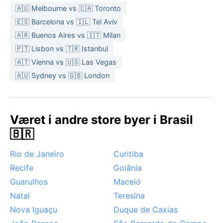
🇦🇺 Melbourne vs 🇨🇦 Toronto
🇪🇸 Barcelona vs 🇮🇱 Tel Aviv
🇦🇷 Buenos Aires vs 🇮🇹 Milan
🇵🇹 Lisbon vs 🇹🇷 Istanbul
🇦🇹 Vienna vs 🇺🇸 Las Vegas
🇦🇺 Sydney vs 🇬🇧 London
Været i andre store byer i Brasil
🇧🇷
Rio de Janeiro
Curitiba
Recife
Goiânia
Guarulhos
Maceió
Natal
Teresina
Nova Iguaçu
Duque de Caxias