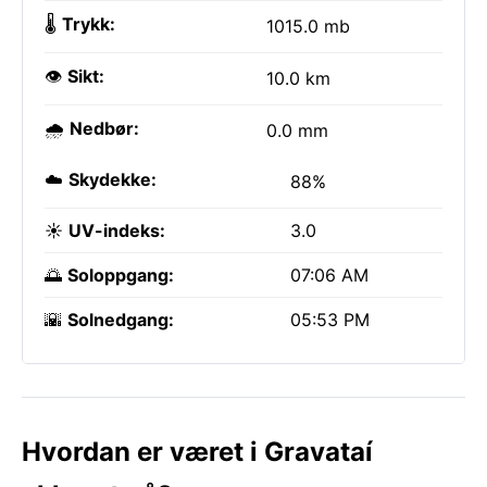
🌡️
Trykk:
1015.0 mb
👁️
Sikt:
10.0 km
🌧️
Nedbør:
0.0 mm
☁️
Skydekke:
88%
☀️
UV-indeks:
3.0
🌅
Soloppgang:
07:06 AM
🌇
Solnedgang:
05:53 PM
Hvordan er været i Gravataí