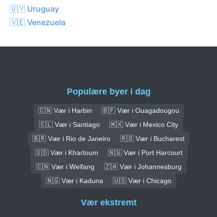
🇺🇾 Uruguay
🇻🇪 Venezuela
Populære byer i dag
🇨🇳 Vær i Harbin
🇧🇫 Vær i Ouagadougou
🇨🇱 Vær i Santiago
🇲🇽 Vær i Mexico City
🇧🇷 Vær i Rio de Janeiro
🇷🇴 Vær i Bucharest
🇸🇩 Vær i Khartoum
🇳🇬 Vær i Port Harcourt
🇨🇳 Vær i Weifang
🇿🇦 Vær i Johannesburg
🇳🇬 Vær i Kaduna
🇺🇸 Vær i Chicago
Vær ekstremt