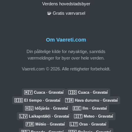
Verdens hovedstadsbyer
🧩 Gratis værvarsel
Om Vaereti.com
Din pålitelige kilde for nøyaktige, sanntids
værmeldinger for byer over hele verden.
Vaereti.com © 2026. Alle rettigheter forbeholdt.
🇲🇾
🇮🇩
Cuaca · Gravataí
Cuaca · Gravataí
🇪🇸
🇹🇷
El tiempo · Gravataí
Hava durumu · Gravataí
🇭🇺
🇪🇪
Időjárás · Gravataí
Ilm · Gravataí
🇱🇻
🇮🇹
Laikapstākļi · Gravataí
Meteo · Gravataí
🇫🇷
🇱🇹
Météo · Gravataí
Oras · Gravataí