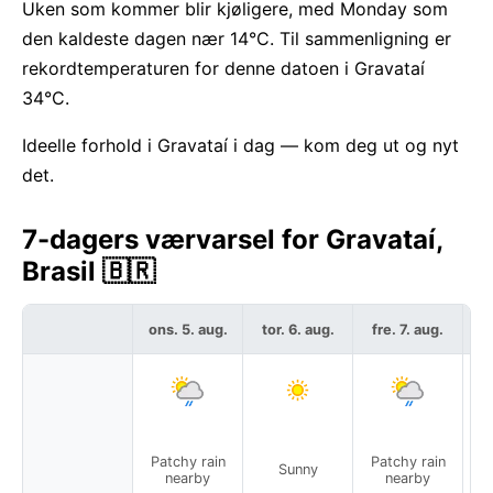
Uken som kommer blir kjøligere, med Monday som
den kaldeste dagen nær 14°C. Til sammenligning er
rekordtemperaturen for denne datoen i Gravataí
34°C.
Ideelle forhold i Gravataí i dag — kom deg ut og nyt
det.
7-dagers værvarsel for Gravataí,
Brasil 🇧🇷
ons. 5. aug.
tor. 6. aug.
fre. 7. aug.
l
Patchy rain
Patchy rain
Sunny
nearby
nearby