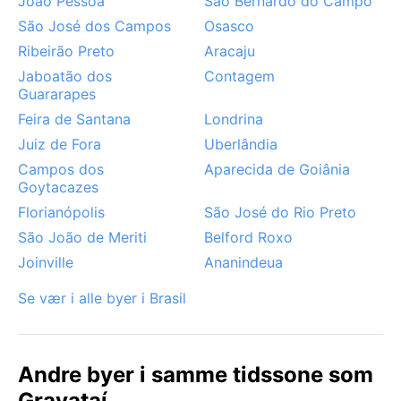
João Pessoa
São Bernardo do Campo
São José dos Campos
Osasco
Ribeirão Preto
Aracaju
Jaboatão dos
Contagem
Guararapes
Feira de Santana
Londrina
Juiz de Fora
Uberlândia
Campos dos
Aparecida de Goiânia
Goytacazes
Florianópolis
São José do Rio Preto
São João de Meriti
Belford Roxo
Joinville
Ananindeua
Se vær i alle byer i Brasil
Andre byer i samme tidssone som
Gravataí