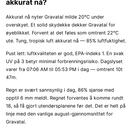
akkurat nå?
Akkurat nå nyter Gravataí milde 20°C under
overskyet. Et solid skydekke dekker Gravataí for
øyeblikket. Forvent at det føles som omtrent 22°C
ute. Tung, tropisk luft akkurat nå — 85% luftfuktighet.
Pust lett: luftkvaliteten er god, EPA-indeks 1. En svak
UV på 3 betyr minimal forbrenningsrisiko. Dagslyset
varer fra 07:06 AM til 05:53 PM i dag — omtrent 10t
47m.
Regn er svært sannsynlig i dag, 86% sjanse med
opptil 6 mm meldt. Regnet forventes å komme rundt
18, så få gjort utendørsplanene før det. Det er helt på
linje med den vanlige august-gjennomsnittet for
Gravataí.