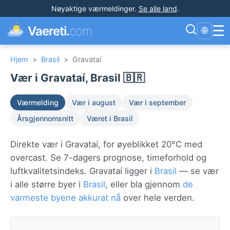
Nøyaktige værmeldinger
.
Se alle land
.
☰
Vaereti.
com
🌐
Hjem
>
Brasil
>
Gravataí
Vær i Gravataí, Brasil 🇧🇷
Værmelding
Vær i august
Vær i september
Årsgjennomsnitt
Været i Brasil
Direkte vær i Gravataí, for øyeblikket 20°C med
overcast. Se 7-dagers prognose, timeforhold og
luftkvalitetsindeks. Gravataí ligger i
Brasil
— se vær
i alle større byer i
Brasil
, eller bla gjennom
de
varmeste byene akkurat nå
over hele verden.