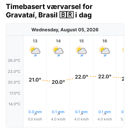
Timebasert værvarsel for
Gravataí, Brasil 🇧🇷 i dag
Wednesday, August 05, 2026
13
14
15
16
17
26.0°C
23.0°C
22.0°
22.0°
21.
21.0°
20.0°
20.0°C
17.0°C
14.0°C
0.0 mm
0.1 mm
0.1 mm
0.1 mm
0.0
↑
↑
↑
↑
5.0 km/h
4.0 km/h
4.0 km/h
4.0 km/h
5.0 k