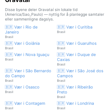
Disse byene deler Gravataí sin lokale tid
(America/Sao_Paulo) — nyttig for å planlegge samtaler
eller sammenligne dagslys.
🇧🇷 Vær i Rio de
🇧🇷 Vær i Curitiba
Janeiro
Brasil
Brasil
🇧🇷 Vær i Goiânia
🇧🇷 Vær i Guarulhos
Brasil
Brasil
🇧🇷 Vær i Nova Iguaçu
🇧🇷 Vær i Duque de
Caxias
Brasil
Brasil
🇧🇷 Vær i São Bernardo
🇧🇷 Vær i São José dos
do Campo
Campos
Brasil
Brasil
🇧🇷 Vær i Osasco
🇧🇷 Vær i Ribeirão
Preto
Brasil
Brasil
🇧🇷 Vær i Contagem
🇧🇷 Vær i Londrina
Brasil
Brasil