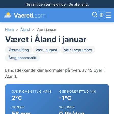
Nøyaktige værmeldinger
.
Se alle land
.
☰
Vaereti.
com
🌐
Hjem
>
Åland
>
Vær i januar
Været i Åland i januar
Værmelding
Vær i august
Vær i september
Årsgjennomsnitt
Landsdekkende klimanormaler på tvers av 15 byer i
Åland.
GJENNOMSNITTLIG MAKS
GJENNOMSNITTLIG MIN
2°C
-1°C
NEDBØR
SOLTIMER
58 mm
0.9h/dag