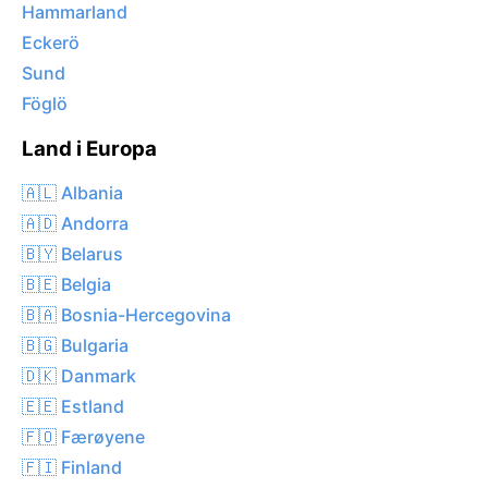
Hammarland
Eckerö
Sund
Föglö
Land i Europa
🇦🇱 Albania
🇦🇩 Andorra
🇧🇾 Belarus
🇧🇪 Belgia
🇧🇦 Bosnia-Hercegovina
🇧🇬 Bulgaria
🇩🇰 Danmark
🇪🇪 Estland
🇫🇴 Færøyene
🇫🇮 Finland