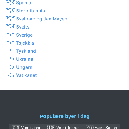
🇪🇸 Spania
🇬🇧 Storbritannia
🇸🇯 Svalbard og Jan Mayen
🇨🇭 Sveits
🇸🇪 Sverige
🇨🇿 Tsjekkia
🇩🇪 Tyskland
🇺🇦 Ukraina
🇭🇺 Ungarn
🇻🇦 Vatikanet
Populære byer i dag
🇨🇳 Vær i Jinan
🇮🇷 Vær i Tehran
🇾🇪 Vær i Sanaa