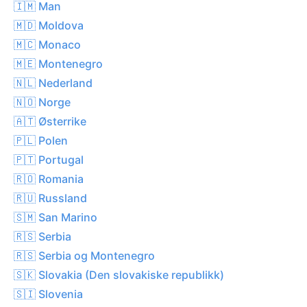
🇮🇲 Man
🇲🇩 Moldova
🇲🇨 Monaco
🇲🇪 Montenegro
🇳🇱 Nederland
🇳🇴 Norge
🇦🇹 Østerrike
🇵🇱 Polen
🇵🇹 Portugal
🇷🇴 Romania
🇷🇺 Russland
🇸🇲 San Marino
🇷🇸 Serbia
🇷🇸 Serbia og Montenegro
🇸🇰 Slovakia (Den slovakiske republikk)
🇸🇮 Slovenia