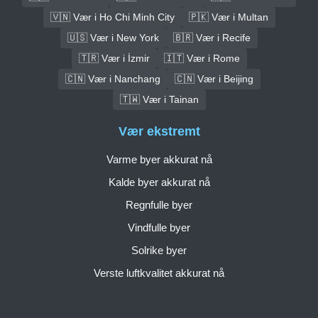
🇻🇳 Vær i Ho Chi Minh City
🇵🇰 Vær i Multan
🇺🇸 Vær i New York
🇧🇷 Vær i Recife
🇹🇷 Vær i İzmir
🇮🇹 Vær i Rome
🇨🇳 Vær i Nanchang
🇨🇳 Vær i Beijing
🇹🇼 Vær i Tainan
Vær ekstremt
Varme byer akkurat nå
Kalde byer akkurat nå
Regnfulle byer
Vindfulle byer
Solrike byer
Verste luftkvalitet akkurat nå