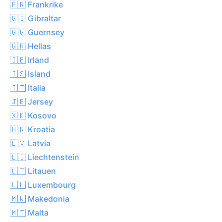
🇫🇷 Frankrike
🇬🇮 Gibraltar
🇬🇬 Guernsey
🇬🇷 Hellas
🇮🇪 Irland
🇮🇸 Island
🇮🇹 Italia
🇯🇪 Jersey
🇽🇰 Kosovo
🇭🇷 Kroatia
🇱🇻 Latvia
🇱🇮 Liechtenstein
🇱🇹 Litauen
🇱🇺 Luxembourg
🇲🇰 Makedonia
🇲🇹 Malta