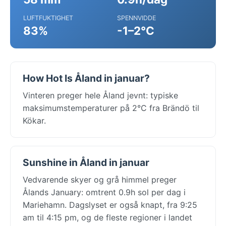
LUFTFUKTIGHET
SPENNVIDDE
83%
-1–2°C
How Hot Is Åland in januar?
Vinteren preger hele Åland jevnt: typiske
maksimumstemperaturer på 2°C fra Brändö til
Kökar.
Sunshine in Åland in januar
Vedvarende skyer og grå himmel preger
Ålands January: omtrent 0.9h sol per dag i
Mariehamn. Dagslyset er også knapt, fra 9:25
am til 4:15 pm, og de fleste regioner i landet