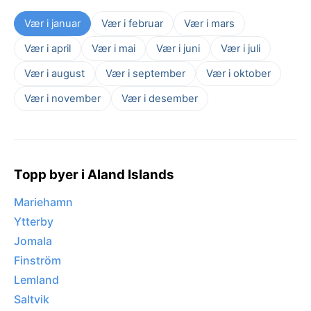
Vær i januar
Vær i februar
Vær i mars
Vær i april
Vær i mai
Vær i juni
Vær i juli
Vær i august
Vær i september
Vær i oktober
Vær i november
Vær i desember
Topp byer i Aland Islands
Mariehamn
Ytterby
Jomala
Finström
Lemland
Saltvik