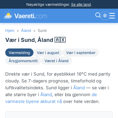
Nøyaktige værmeldinger
.
Se alle land
.
☰
Vaereti.
com
🌐
Hjem
>
Åland
>
Sund
Vær i Sund, Åland 🇦🇽
Værmelding
Vær i august
Vær i september
Årsgjennomsnitt
Været i Åland
Direkte vær i Sund, for øyeblikket 16°C med partly
cloudy. Se 7-dagers prognose, timeforhold og
luftkvalitetsindeks. Sund ligger i
Åland
— se vær i
alle større byer i
Åland
, eller bla gjennom
de
varmeste byene akkurat nå
over hele verden.