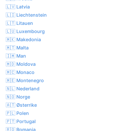
🇱🇻 Latvia
🇱🇮 Liechtenstein
🇱🇹 Litauen
🇱🇺 Luxembourg
🇲🇰 Makedonia
🇲🇹 Malta
🇮🇲 Man
🇲🇩 Moldova
🇲🇨 Monaco
🇲🇪 Montenegro
🇳🇱 Nederland
🇳🇴 Norge
🇦🇹 Østerrike
🇵🇱 Polen
🇵🇹 Portugal
🇷🇴 Romania