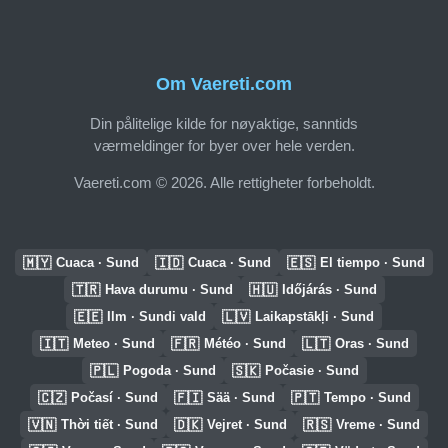
Om Vaereti.com
Din pålitelige kilde for nøyaktige, sanntids
værmeldinger for byer over hele verden.
Vaereti.com © 2026. Alle rettigheter forbeholdt.
🇲🇾
🇮🇩
🇪🇸
Cuaca · Sund
Cuaca · Sund
El tiempo · Sund
🇹🇷
🇭🇺
Hava durumu · Sund
Időjárás · Sund
🇪🇪
🇱🇻
Ilm · Sundi vald
Laikapstākļi · Sund
🇮🇹
🇫🇷
🇱🇹
Meteo · Sund
Météo · Sund
Oras · Sund
🇵🇱
🇸🇰
Pogoda · Sund
Počasie · Sund
🇨🇿
🇫🇮
🇵🇹
Počasí · Sund
Sää · Sund
Tempo · Sund
🇻🇳
🇩🇰
🇷🇸
Thời tiết · Sund
Vejret · Sund
Vreme · Sund