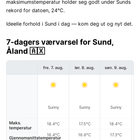
maksimumstemperatur holder seg godt under Sunds
rekord for datoen, 24°C.
Ideelle forhold i Sund i dag — kom deg ut og nyt det.
7-dagers værvarsel for Sund,
Åland 🇦🇽
fre. 7. aug.
lør. 8. aug.
søn. 9. aug.
ma
Sunny
Sunny
Sunny
Maks.
18.4°C
17.5°C
18.4°C
temperatur
16.4°C
16.6°C
17.3°C
Gjennomsnittstemperatur