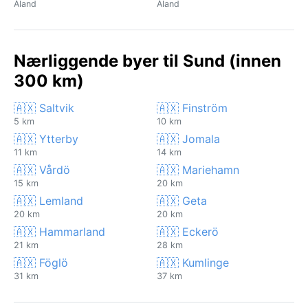
Åland
Åland
Nærliggende byer til Sund (innen
300 km)
🇦🇽 Saltvik
🇦🇽 Finström
5 km
10 km
🇦🇽 Ytterby
🇦🇽 Jomala
11 km
14 km
🇦🇽 Vårdö
🇦🇽 Mariehamn
15 km
20 km
🇦🇽 Lemland
🇦🇽 Geta
20 km
20 km
🇦🇽 Hammarland
🇦🇽 Eckerö
21 km
28 km
🇦🇽 Föglö
🇦🇽 Kumlinge
31 km
37 km