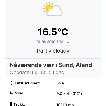
16.5°C
føles som 14.4°C
Partly cloudy
Nåværende vær i Sund, Åland
Oppdatert kl 18:15 i dag
💧
Luftfuktighet:
59%
🌬️
Vind:
9.0 kph (312°)
🌡️
Trykk:
1011.0 mb