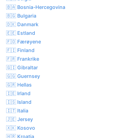
🇧🇦 Bosnia-Hercegovina
🇧🇬 Bulgaria
🇩🇰 Danmark
🇪🇪 Estland
🇫🇴 Færøyene
🇫🇮 Finland
🇫🇷 Frankrike
🇬🇮 Gibraltar
🇬🇬 Guernsey
🇬🇷 Hellas
🇮🇪 Irland
🇮🇸 Island
🇮🇹 Italia
🇯🇪 Jersey
🇽🇰 Kosovo
🇭🇷 Kroatia