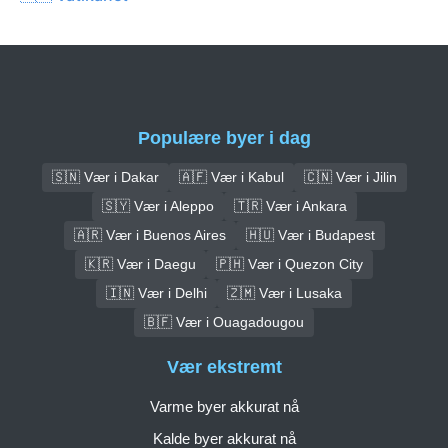
Populære byer i dag
🇸🇳 Vær i Dakar
🇦🇫 Vær i Kabul
🇨🇳 Vær i Jilin
🇸🇾 Vær i Aleppo
🇹🇷 Vær i Ankara
🇦🇷 Vær i Buenos Aires
🇭🇺 Vær i Budapest
🇰🇷 Vær i Daegu
🇵🇭 Vær i Quezon City
🇮🇳 Vær i Delhi
🇿🇲 Vær i Lusaka
🇧🇫 Vær i Ouagadougou
Vær ekstremt
Varme byer akkurat nå
Kalde byer akkurat nå