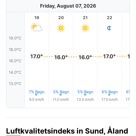
Friday, August 07, 2026
19
20
21
22
2
19.0°C
18.0°C
17.0°
17.0°
17.
16.0°
16.0°
16.0°C
14.0°C
13.0°C
7% Regn
5% Regn
5% Regn
6% Regn
6% R
↑
↑
↑
↑
9.0 km/h
11.0 km/h
13.0 km/h
17.0 km/h
17.0 
Luftkvalitetsindeks in Sund, Åland