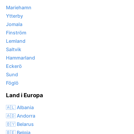
Mariehamn
Ytterby
Jomala
Finström
Lemland
Saltvik
Hammarland
Eckerö
Sund
Föglö
Land i Europa
🇦🇱 Albania
🇦🇩 Andorra
🇧🇾 Belarus
🇧🇪 Belgia