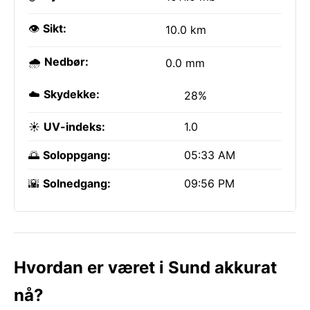
👁️
Sikt:
10.0 km
🌧️
Nedbør:
0.0 mm
☁️
Skydekke:
28%
☀️
UV-indeks:
1.0
🌅
Soloppgang:
05:33 AM
🌇
Solnedgang:
09:56 PM
Hvordan er været i Sund akkurat
nå?