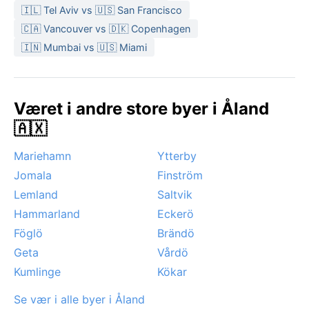
🇮🇱 Tel Aviv vs 🇺🇸 San Francisco
🇨🇦 Vancouver vs 🇩🇰 Copenhagen
🇮🇳 Mumbai vs 🇺🇸 Miami
Været i andre store byer i Åland
🇦🇽
Mariehamn
Ytterby
Jomala
Finström
Lemland
Saltvik
Hammarland
Eckerö
Föglö
Brändö
Geta
Vårdö
Kumlinge
Kökar
Se vær i alle byer i Åland