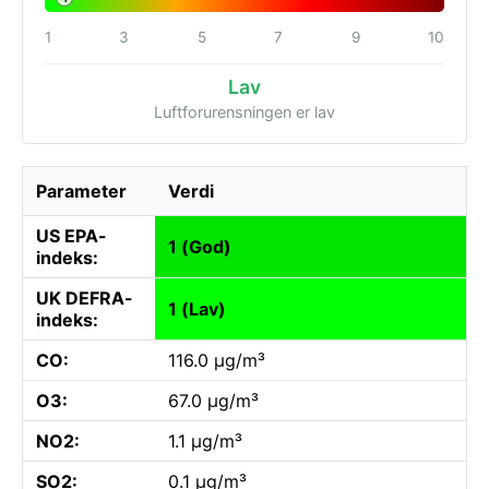
1
3
5
7
9
10
Lav
Luftforurensningen er lav
Parameter
Verdi
US EPA-
1 (God)
indeks:
UK DEFRA-
1 (Lav)
indeks:
CO:
116.0 µg/m³
O3:
67.0 µg/m³
NO2:
1.1 µg/m³
SO2:
0.1 µg/m³