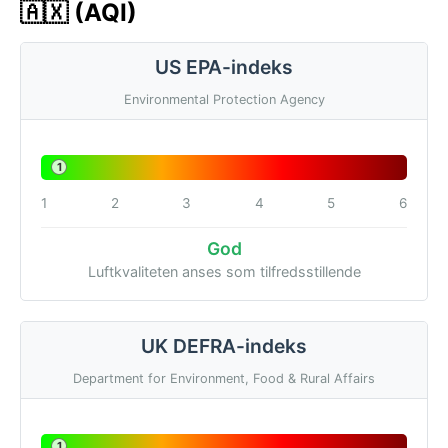
🇦🇽 (AQI)
US EPA-indeks
Environmental Protection Agency
1
1
2
3
4
5
6
God
Luftkvaliteten anses som tilfredsstillende
UK DEFRA-indeks
Department for Environment, Food & Rural Affairs
1