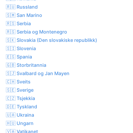
🇷🇺 Russland
🇸🇲 San Marino
🇷🇸 Serbia
🇷🇸 Serbia og Montenegro
🇸🇰 Slovakia (Den slovakiske republikk)
🇸🇮 Slovenia
🇪🇸 Spania
🇬🇧 Storbritannia
🇸🇯 Svalbard og Jan Mayen
🇨🇭 Sveits
🇸🇪 Sverige
🇨🇿 Tsjekkia
🇩🇪 Tyskland
🇺🇦 Ukraina
🇭🇺 Ungarn
🇻🇦 Vatikanet