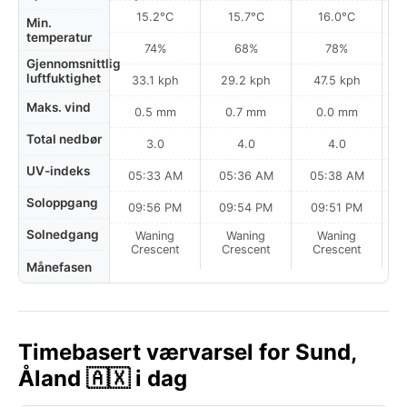
15.2°C
15.7°C
16.0°C
Min.
temperatur
74%
68%
78%
Gjennomsnittlig
luftfuktighet
33.1 kph
29.2 kph
47.5 kph
Maks. vind
0.5 mm
0.7 mm
0.0 mm
Total nedbør
3.0
4.0
4.0
UV-indeks
05:33 AM
05:36 AM
05:38 AM
Soloppgang
09:56 PM
09:54 PM
09:51 PM
Solnedgang
Waning
Waning
Waning
N
Crescent
Crescent
Crescent
Månefasen
Timebasert værvarsel for Sund,
Åland 🇦🇽 i dag