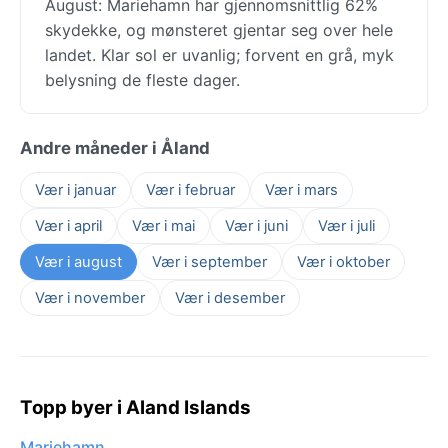
August: Mariehamn har gjennomsnittlig 62%
skydekke, og mønsteret gjentar seg over hele
landet. Klar sol er uvanlig; forvent en grå, myk
belysning de fleste dager.
Andre måneder i Åland
Vær i januar
Vær i februar
Vær i mars
Vær i april
Vær i mai
Vær i juni
Vær i juli
Vær i august
Vær i september
Vær i oktober
Vær i november
Vær i desember
Topp byer i Aland Islands
Mariehamn