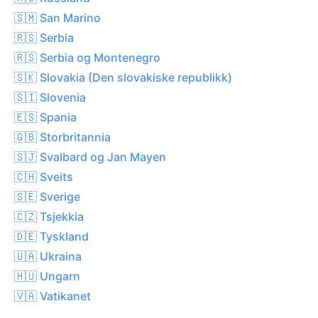
🇸🇲 San Marino
🇷🇸 Serbia
🇷🇸 Serbia og Montenegro
🇸🇰 Slovakia (Den slovakiske republikk)
🇸🇮 Slovenia
🇪🇸 Spania
🇬🇧 Storbritannia
🇸🇯 Svalbard og Jan Mayen
🇨🇭 Sveits
🇸🇪 Sverige
🇨🇿 Tsjekkia
🇩🇪 Tyskland
🇺🇦 Ukraina
🇭🇺 Ungarn
🇻🇦 Vatikanet