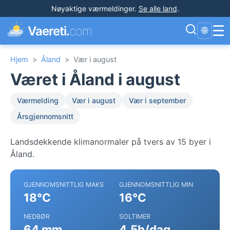
Nøyaktige værmeldinger
.
Se alle land
.
☰
Vaereti.
com
🌐
Hjem
>
Åland
>
Vær i august
Været i Åland i august
Værmelding
Vær i august
Vær i september
Årsgjennomsnitt
Landsdekkende klimanormaler på tvers av 15 byer i
Åland.
GJENNOMSNITTLIG MAKS
GJENNOMSNITTLIG MIN
18°C
16°C
NEDBØR
SOLTIMER
64 mm
4.5h/dag