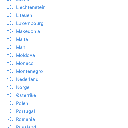
🇱🇮 Liechtenstein
🇱🇹 Litauen
🇱🇺 Luxembourg
🇲🇰 Makedonia
🇲🇹 Malta
🇮🇲 Man
🇲🇩 Moldova
🇲🇨 Monaco
🇲🇪 Montenegro
🇳🇱 Nederland
🇳🇴 Norge
🇦🇹 Østerrike
🇵🇱 Polen
🇵🇹 Portugal
🇷🇴 Romania
🇷🇺 Russland