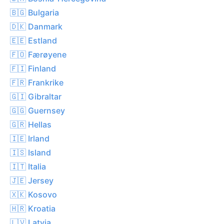
🇧🇬 Bulgaria
🇩🇰 Danmark
🇪🇪 Estland
🇫🇴 Færøyene
🇫🇮 Finland
🇫🇷 Frankrike
🇬🇮 Gibraltar
🇬🇬 Guernsey
🇬🇷 Hellas
🇮🇪 Irland
🇮🇸 Island
🇮🇹 Italia
🇯🇪 Jersey
🇽🇰 Kosovo
🇭🇷 Kroatia
🇱🇻 Latvia