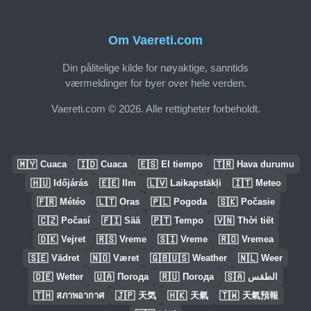
Om Vaereti.com
Din pålitelige kilde for nøyaktige, sanntids
værmeldinger for byer over hele verden.
Vaereti.com © 2026. Alle rettigheter forbeholdt.
🇲🇾
🇮🇩
🇪🇸
🇹🇷
Cuaca
Cuaca
El tiempo
Hava durumu
🇭🇺
🇪🇪
🇱🇻
🇮🇹
Időjárás
Ilm
Laikapstākļi
Meteo
🇫🇷
🇱🇹
🇵🇱
🇸🇰
Météo
Oras
Pogoda
Počasie
🇨🇿
🇫🇮
🇵🇹
🇻🇳
Počasí
Sää
Tempo
Thời tiết
🇩🇰
🇷🇸
🇸🇮
🇷🇴
Vejret
Vreme
Vreme
Vremea
🇸🇪
🇳🇴
🇬🇧🇺🇸
🇳🇱
Vädret
Været
Weather
Weer
🇩🇪
🇺🇦
🇷🇺
🇸🇦
Wetter
Погода
Погода
الطقس
🇹🇭
🇯🇵
🇭🇰
🇹🇼
สภาพอากาศ
天気
天氣
天氣預報