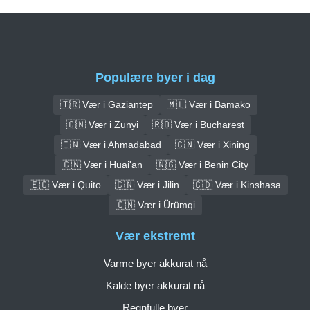
Populære byer i dag
🇹🇷 Vær i Gaziantep
🇲🇱 Vær i Bamako
🇨🇳 Vær i Zunyi
🇷🇴 Vær i Bucharest
🇮🇳 Vær i Ahmadabad
🇨🇳 Vær i Xining
🇨🇳 Vær i Huai'an
🇳🇬 Vær i Benin City
🇪🇨 Vær i Quito
🇨🇳 Vær i Jilin
🇨🇩 Vær i Kinshasa
🇨🇳 Vær i Ürümqi
Vær ekstremt
Varme byer akkurat nå
Kalde byer akkurat nå
Regnfulle byer