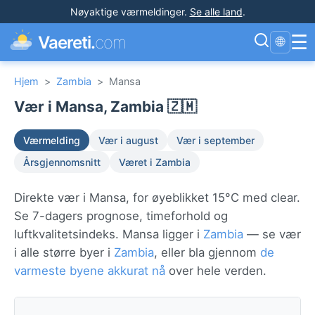
Nøyaktige værmeldinger
.
Se alle land
.
☰
Vaereti.
com
🌐
Hjem
>
Zambia
>
Mansa
Vær i Mansa, Zambia 🇿🇲
Værmelding
Vær i august
Vær i september
Årsgjennomsnitt
Været i Zambia
Direkte vær i Mansa, for øyeblikket 15°C med clear.
Se 7-dagers prognose, timeforhold og
luftkvalitetsindeks. Mansa ligger i
Zambia
— se vær
i alle større byer i
Zambia
, eller bla gjennom
de
varmeste byene akkurat nå
over hele verden.