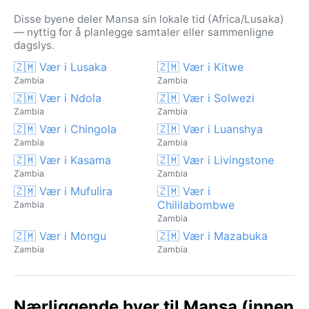
Disse byene deler Mansa sin lokale tid (Africa/Lusaka)
— nyttig for å planlegge samtaler eller sammenligne
dagslys.
🇿🇲 Vær i Lusaka
🇿🇲 Vær i Kitwe
Zambia
Zambia
🇿🇲 Vær i Ndola
🇿🇲 Vær i Solwezi
Zambia
Zambia
🇿🇲 Vær i Chingola
🇿🇲 Vær i Luanshya
Zambia
Zambia
🇿🇲 Vær i Kasama
🇿🇲 Vær i Livingstone
Zambia
Zambia
🇿🇲 Vær i Mufulira
🇿🇲 Vær i
Chililabombwe
Zambia
Zambia
🇿🇲 Vær i Mongu
🇿🇲 Vær i Mazabuka
Zambia
Zambia
Nærliggende byer til Mansa (innen