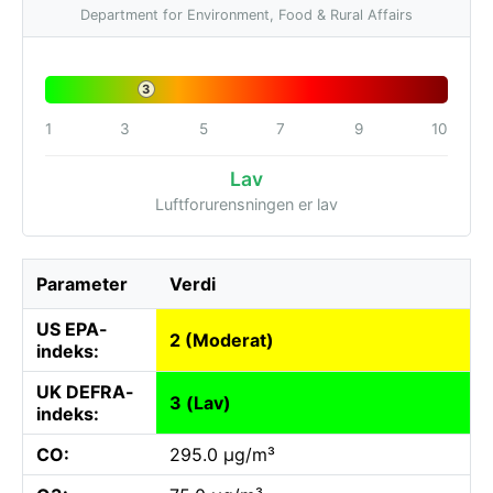
Department for Environment, Food & Rural Affairs
3
1
3
5
7
9
10
Lav
Luftforurensningen er lav
Parameter
Verdi
US EPA-
2 (Moderat)
indeks:
UK DEFRA-
3 (Lav)
indeks:
CO:
295.0 µg/m³