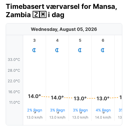
Timebasert værvarsel for Mansa,
Zambia 🇿🇲 i dag
Wednesday, August 05, 2026
3
4
5
6
7
33.0°C
28.0°C
22.0°C
16.0°C
14.0°
14.
14.0°
13.0°
13.0°
11.0°C
2% Regn
3% Regn
3% Regn
4% Regn
3% R
↑
↑
↑
↑
13.0 km/h
13.0 km/h
13.0 km/h
14.0 km/h
13.0 