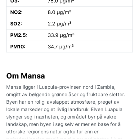
O3:
75.0 µg/m³
NO2:
8.0 µg/m³
SO2:
2.2 µg/m³
PM2.5:
33.9 µg/m³
PM10:
34.7 µg/m³
Om Mansa
Mansa ligger i Luapula-provinsen nord i Zambia,
omgitt av bølgende grønne åser og fruktbare sletter.
Byen har en rolig, avslappet atmosfære, preget av
lokale markeder og et livlig landbruk. Elven Luapula
slynger seg i nærheten, og området byr på vakre
landskap, men byen i seg selv er mer en base for å
utforske regionens natur og kultur enn en