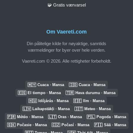
🧩 Gratis værvarsel
Om Vaereti.com
Din pålitelige kilde for nøyaktige, sanntids
værmeldinger for byer over hele verden.
Vaereti.com © 2026. Alle rettigheter forbeholdt.
🇲🇾
🇮🇩
Cuaca · Mansa
Cuaca · Mansa
🇪🇸
🇹🇷
El tiempo · Mansa
Hava durumu · Mansa
🇭🇺
🇪🇪
Időjárás · Mansa
Ilm · Mansa
🇱🇻
🇮🇹
Laikapstākļi · Mansa
Meteo · Mansa
🇫🇷
🇱🇹
🇵🇱
Météo · Mansa
Oras · Mansa
Pogoda · Mansa
🇸🇰
🇨🇿
🇫🇮
Počasie · Mansa
Počasí · Mansa
Sää · Mansa
🇵🇹
🇻🇳
Tempo · Mansa
Thời tiết · Mansa