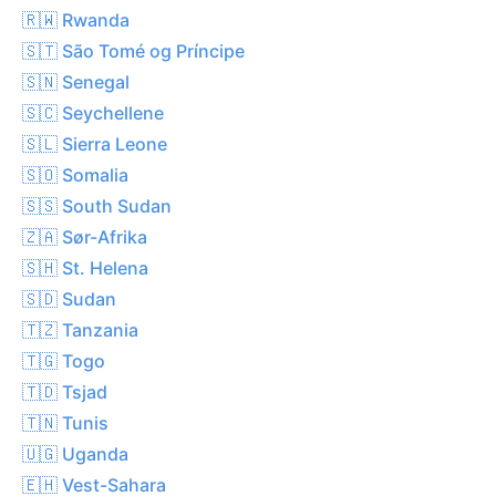
🇷🇼 Rwanda
🇸🇹 São Tomé og Príncipe
🇸🇳 Senegal
🇸🇨 Seychellene
🇸🇱 Sierra Leone
🇸🇴 Somalia
🇸🇸 South Sudan
🇿🇦 Sør-Afrika
🇸🇭 St. Helena
🇸🇩 Sudan
🇹🇿 Tanzania
🇹🇬 Togo
🇹🇩 Tsjad
🇹🇳 Tunis
🇺🇬 Uganda
🇪🇭 Vest-Sahara