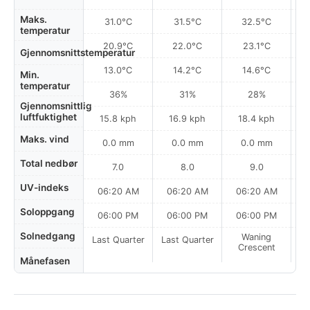
Maks.
31.0°C
31.5°C
32.5°C
temperatur
20.9°C
22.0°C
23.1°C
Gjennomsnittstemperatur
13.0°C
14.2°C
14.6°C
Min.
temperatur
36%
31%
28%
Gjennomsnittlig
luftfuktighet
15.8 kph
16.9 kph
18.4 kph
Maks. vind
0.0 mm
0.0 mm
0.0 mm
Total nedbør
7.0
8.0
9.0
UV-indeks
06:20 AM
06:20 AM
06:20 AM
Soloppgang
06:00 PM
06:00 PM
06:00 PM
Solnedgang
Waning
Last Quarter
Last Quarter
Crescent
Månefasen