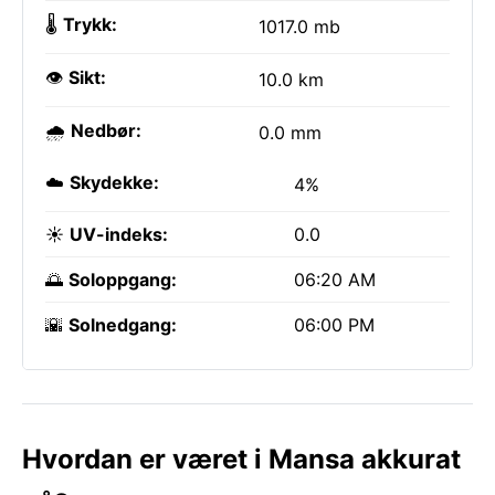
🌡️
Trykk:
1017.0 mb
👁️
Sikt:
10.0 km
🌧️
Nedbør:
0.0 mm
☁️
Skydekke:
4%
☀️
UV-indeks:
0.0
🌅
Soloppgang:
06:20 AM
🌇
Solnedgang:
06:00 PM
Hvordan er været i Mansa akkurat