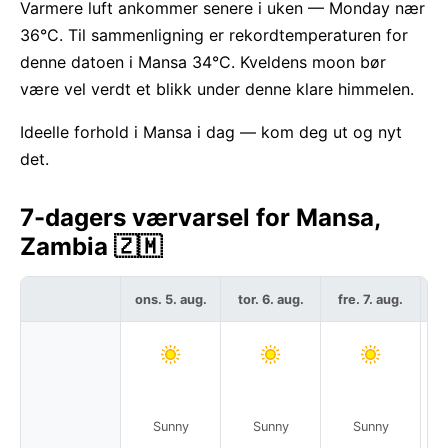
Varmere luft ankommer senere i uken — Monday nær
36°C. Til sammenligning er rekordtemperaturen for
denne datoen i Mansa 34°C. Kveldens moon bør
være vel verdt et blikk under denne klare himmelen.
Ideelle forhold i Mansa i dag — kom deg ut og nyt
det.
7-dagers værvarsel for Mansa,
Zambia 🇿🇲
ons. 5. aug.
tor. 6. aug.
fre. 7. aug.
l
Sunny
Sunny
Sunny