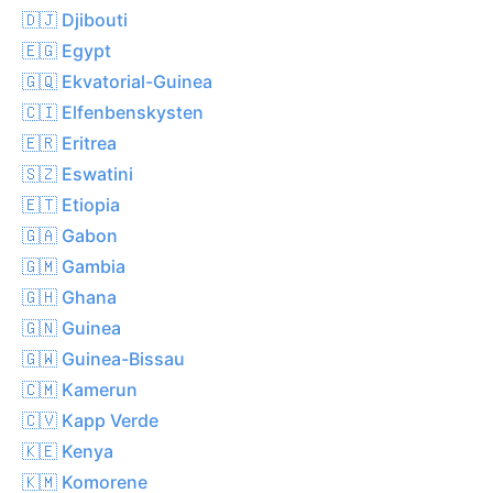
🇩🇯 Djibouti
🇪🇬 Egypt
🇬🇶 Ekvatorial-Guinea
🇨🇮 Elfenbenskysten
🇪🇷 Eritrea
🇸🇿 Eswatini
🇪🇹 Etiopia
🇬🇦 Gabon
🇬🇲 Gambia
🇬🇭 Ghana
🇬🇳 Guinea
🇬🇼 Guinea-Bissau
🇨🇲 Kamerun
🇨🇻 Kapp Verde
🇰🇪 Kenya
🇰🇲 Komorene