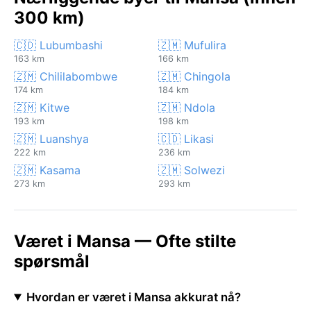
300 km)
🇨🇩 Lubumbashi
🇿🇲 Mufulira
163 km
166 km
🇿🇲 Chililabombwe
🇿🇲 Chingola
174 km
184 km
🇿🇲 Kitwe
🇿🇲 Ndola
193 km
198 km
🇿🇲 Luanshya
🇨🇩 Likasi
222 km
236 km
🇿🇲 Kasama
🇿🇲 Solwezi
273 km
293 km
Været i Mansa — Ofte stilte
spørsmål
Hvordan er været i Mansa akkurat nå?