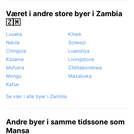
vakre solnedganger med dramatisk skydekke. Byen
opplever ingen monsooner eller orkaner, men kraftige
Været i andre store byer i Zambia
regnskyll kan føre til lokale oversvømmelser. Den tørre
🇿🇲
årstiden byr derimot på stabilt og forutsigbart vær
som gjør det enkelt å utforske området.
Lusaka
Kitwe
Ndola
Solwezi
Chingola
Luanshya
Kasama
Livingstone
Mufulira
Chililabombwe
Mongu
Mazabuka
Kafue
Se vær i alle byer i Zambia
Andre byer i samme tidssone som
Mansa