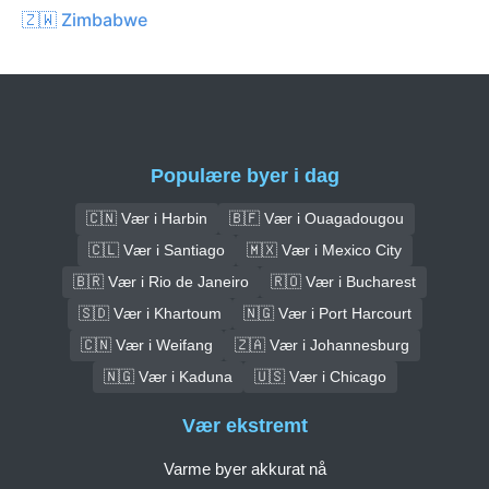
🇿🇼 Zimbabwe
Populære byer i dag
🇨🇳 Vær i Harbin
🇧🇫 Vær i Ouagadougou
🇨🇱 Vær i Santiago
🇲🇽 Vær i Mexico City
🇧🇷 Vær i Rio de Janeiro
🇷🇴 Vær i Bucharest
🇸🇩 Vær i Khartoum
🇳🇬 Vær i Port Harcourt
🇨🇳 Vær i Weifang
🇿🇦 Vær i Johannesburg
🇳🇬 Vær i Kaduna
🇺🇸 Vær i Chicago
Vær ekstremt
Varme byer akkurat nå