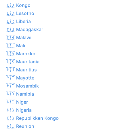
🇨🇩 Kongo
🇱🇸 Lesotho
🇱🇷 Liberia
🇲🇬 Madagaskar
🇲🇼 Malawi
🇲🇱 Mali
🇲🇦 Marokko
🇲🇷 Mauritania
🇲🇺 Mauritius
🇾🇹 Mayotte
🇲🇿 Mosambik
🇳🇦 Namibia
🇳🇪 Niger
🇳🇬 Nigeria
🇨🇬 Republikken Kongo
🇷🇪 Reunion