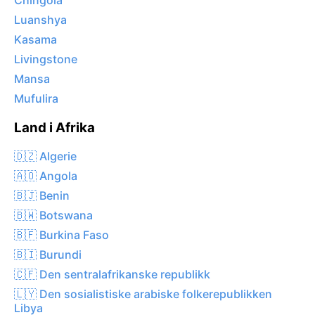
Chingola
Luanshya
Kasama
Livingstone
Mansa
Mufulira
Land i Afrika
🇩🇿 Algerie
🇦🇴 Angola
🇧🇯 Benin
🇧🇼 Botswana
🇧🇫 Burkina Faso
🇧🇮 Burundi
🇨🇫 Den sentralafrikanske republikk
🇱🇾 Den sosialistiske arabiske folkerepublikken
Libya