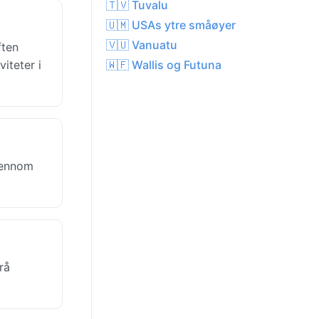
🇹🇻 Tuvalu
🇺🇲 USAs ytre småøyer
🇻🇺 Vanuatu
ften
iteter i
🇼🇫 Wallis og Futuna
gjennom
rå