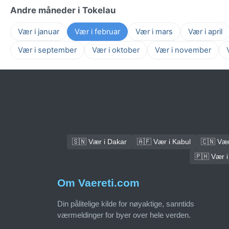
Andre måneder i Tokelau
Vær i januar
Vær i februar
Vær i mars
Vær i april
Vær i september
Vær i oktober
Vær i november
🇸🇳 Vær i Dakar
🇦🇫 Vær i Kabul
🇨🇳 Vær 
🇵🇭 Vær i
Om Vaereti.com
Din pålitelige kilde for nøyaktige, sanntids
værmeldinger for byer over hele verden.