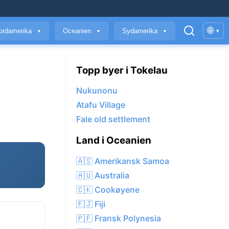
🌐
ordamerika
Oceanien
Sydamerika
▾
▼
▼
▼
Topp byer i Tokelau
Nukunonu
Atafu Village
Fale old settlement
Land i Oceanien
🇦🇸 Amerikansk Samoa
🇦🇺 Australia
🇨🇰 Cookøyene
🇫🇯 Fiji
🇵🇫 Fransk Polynesia