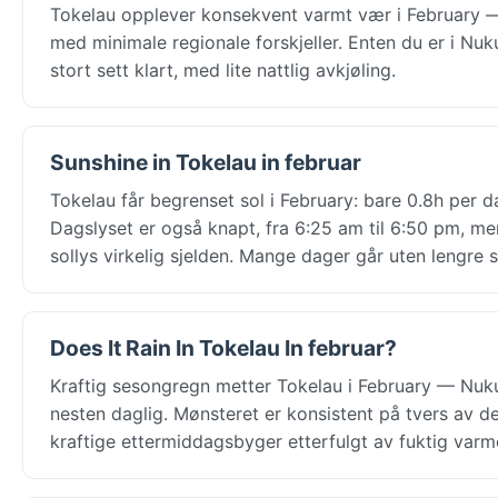
Tokelau opplever konsekvent varmt vær i February —
med minimale regionale forskjeller. Enten du er i Nuku
stort sett klart, med lite nattlig avkjøling.
Sunshine in Tokelau in februar
Tokelau får begrenset sol i February: bare 0.8h per d
Dagslyset er også knapt, fra 6:25 am til 6:50 pm, m
sollys virkelig sjelden. Mange dager går uten lengre s
Does It Rain In Tokelau In februar?
Kraftig sesongregn metter Tokelau i February — Nuku
nesten daglig. Mønsteret er konsistent på tvers av de
kraftige ettermiddagsbyger etterfulgt av fuktig varm