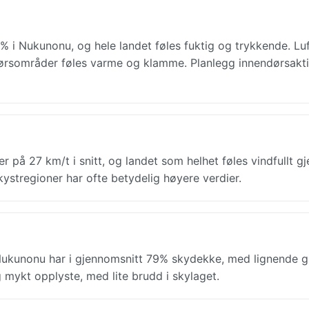
6% i Nukunonu, og hele landet føles fuktig og trykkende. Lu
dørsområder føles varme og klamme. Planlegg innendørsaktiv
r på 27 km/t i snitt, og landet som helhet føles vindfullt 
kystregioner har ofte betydelig høyere verdier.
Nukunonu har i gjennomsnitt 79% skydekke, med lignende g
 mykt opplyste, med lite brudd i skylaget.