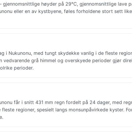
 gjennomsnittlige høyder på 29°C, gjennomsnittlige lave p
nonu eller en av kystbyene, føles forholdene stort sett like
ag i Nukunonu, med tungt skydekke vanlig i de fleste region
en vedvarende grå himmel og overskyede perioder gjør dire
olrike perioder.
nonu får i snitt 431 mm regn fordelt på 24 dager, med re
 fleste regioner, spesielt langs monsunpåvirkede kyster. Fo
e.