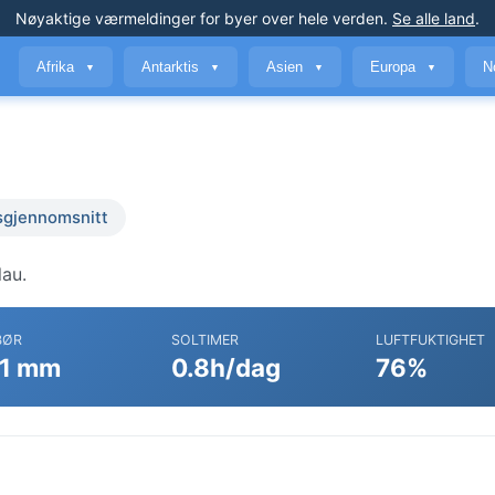
Nøyaktige værmeldinger
for byer over hele verden
.
Se alle land
.
Afrika
Antarktis
Asien
Europa
N
▼
▼
▼
▼
sgjennomsnitt
lau.
BØR
SOLTIMER
LUFTFUKTIGHET
1 mm
0.8h/dag
76%