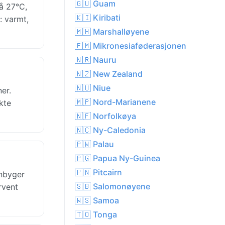
🇬🇺 Guam
å 27°C,
🇰🇮 Kiribati
: varmt,
🇲🇭 Marshalløyene
🇫🇲 Mikronesiaføderasjonen
🇳🇷 Nauru
🇳🇿 New Zealand
🇳🇺 Niue
er.
🇲🇵 Nord-Marianene
kte
🇳🇫 Norfolkøya
🇳🇨 Ny-Caledonia
🇵🇼 Palau
🇵🇬 Papua Ny-Guinea
🇵🇳 Pitcairn
gnbyger
🇸🇧 Salomonøyene
rvent
🇼🇸 Samoa
🇹🇴 Tonga