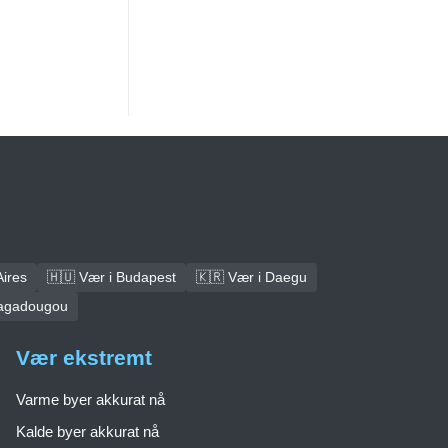
Aires
🇭🇺 Vær i Budapest
🇰🇷 Vær i Daegu
uagadougou
Vær ekstremt
Varme byer akkurat nå
Kalde byer akkurat nå