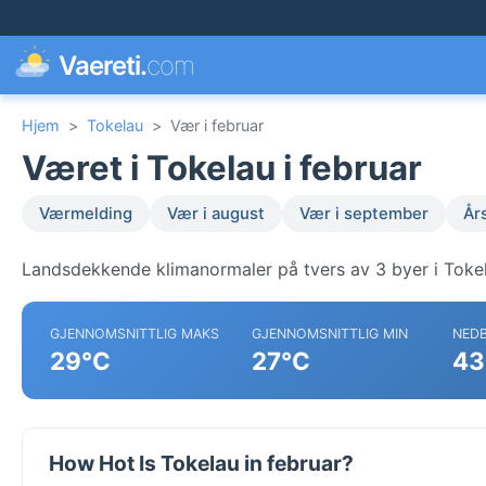
Vaereti.
com
Hjem
>
Tokelau
>
Vær i februar
Været i Tokelau i februar
Værmelding
Vær i august
Vær i september
År
Landsdekkende klimanormaler på tvers av 3 byer i Toke
GJENNOMSNITTLIG MAKS
GJENNOMSNITTLIG MIN
NED
29°C
27°C
43
How Hot Is Tokelau in februar?