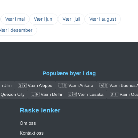
Vær i mai
Vær i juni
Vær i juli
Vær i august
Vær i desember
Populære byer i dag
i Jilin
🇸🇾 Vær i Aleppo
🇹🇷 Vær i Ankara
🇦🇷 Vær i Buenos 
 Quezon City
🇮🇳 Vær i Delhi
🇿🇲 Vær i Lusaka
🇧🇫 Vær i O
Raske lenker
Om oss
Kontakt oss