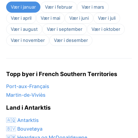
Vær i januar
Vær i februar
Vær i mars
Vær i april
Vær i mai
Vær i juni
Vær i juli
Vær i august
Vær i september
Vær i oktober
Vær i november
Vær i desember
Topp byer i French Southern Territories
Port-aux-Français
Martin-de-Viviès
Land i Antarktis
🇦🇶 Antarktis
🇧🇻 Bouvetøya
🇭🇲 Heardøya og McDonaldøyene