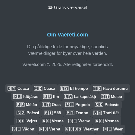
🧩 Gratis værvarsel
Om Vaereti.com
Din pålitelige kilde for nøyaktige, sanntids
værmeldinger for byer over hele verden.
Vaereti.com © 2026. Alle rettigheter forbeholdt.
🇲🇾
🇮🇩
🇪🇸
🇹🇷
Cuaca
Cuaca
El tiempo
Hava durumu
🇭🇺
🇪🇪
🇱🇻
🇮🇹
Időjárás
Ilm
Laikapstākļi
Meteo
🇫🇷
🇱🇹
🇵🇱
🇸🇰
Météo
Oras
Pogoda
Počasie
🇨🇿
🇫🇮
🇵🇹
🇻🇳
Počasí
Sää
Tempo
Thời tiết
🇩🇰
🇷🇸
🇸🇮
🇷🇴
Vejret
Vreme
Vreme
Vremea
🇸🇪
🇳🇴
🇬🇧🇺🇸
🇳🇱
Vädret
Været
Weather
Weer