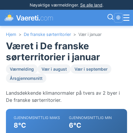
Nøyaktige værmeldinger
.
Se alle land
.
☰
Vaereti.
com
🌐
Hjem
>
De franske sørterritorier
>
Vær i januar
Været i De franske
sørterritorier i januar
Værmelding
Vær i august
Vær i september
Årsgjennomsnitt
Landsdekkende klimanormaler på tvers av 2 byer i
De franske sørterritorier.
GJENNOMSNITTLIG MAKS
GJENNOMSNITTLIG MIN
8°C
6°C