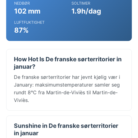
NEDBØR
SOLTIMER
102 mm
1.9h/dag
LUFTFUKTIGHET
87%
How Hot Is De franske sørterritorier in
januar?
De franske sørterritorier har jevnt kjølig vær i
January: maksimumstemperaturer samler seg
rundt 8°C fra Martin-de-Viviès til Martin-de-
Viviès.
Sunshine in De franske sørterritorier
in januar