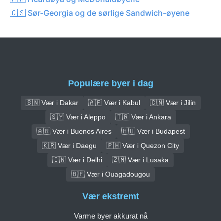
🇬🇸 Sør-Georgia og de sørlige Sandwich-øyene
Populære byer i dag
🇸🇳 Vær i Dakar
🇦🇫 Vær i Kabul
🇨🇳 Vær i Jilin
🇸🇾 Vær i Aleppo
🇹🇷 Vær i Ankara
🇦🇷 Vær i Buenos Aires
🇭🇺 Vær i Budapest
🇰🇷 Vær i Daegu
🇵🇭 Vær i Quezon City
🇮🇳 Vær i Delhi
🇿🇲 Vær i Lusaka
🇧🇫 Vær i Ouagadougou
Vær ekstremt
Varme byer akkurat nå