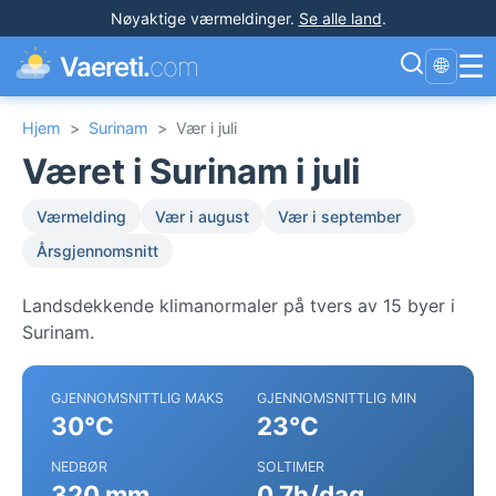
Nøyaktige værmeldinger
.
Se alle land
.
☰
Vaereti.
com
🌐
Hjem
>
Surinam
>
Vær i juli
Været i Surinam i juli
Værmelding
Vær i august
Vær i september
Årsgjennomsnitt
Landsdekkende klimanormaler på tvers av 15 byer i
Surinam.
GJENNOMSNITTLIG MAKS
GJENNOMSNITTLIG MIN
30°C
23°C
NEDBØR
SOLTIMER
320 mm
0.7h/dag