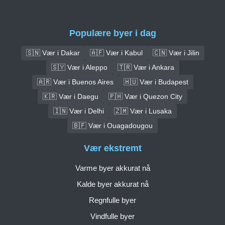
Populære byer i dag
🇸🇳 Vær i Dakar
🇦🇫 Vær i Kabul
🇨🇳 Vær i Jilin
🇸🇾 Vær i Aleppo
🇹🇷 Vær i Ankara
🇦🇷 Vær i Buenos Aires
🇭🇺 Vær i Budapest
🇰🇷 Vær i Daegu
🇵🇭 Vær i Quezon City
🇮🇳 Vær i Delhi
🇿🇲 Vær i Lusaka
🇧🇫 Vær i Ouagadougou
Vær ekstremt
Varme byer akkurat nå
Kalde byer akkurat nå
Regnfulle byer
Vindfulle byer