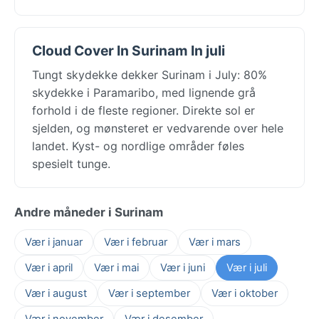
Cloud Cover In Surinam In juli
Tungt skydekke dekker Surinam i July: 80%
skydekke i Paramaribo, med lignende grå
forhold i de fleste regioner. Direkte sol er
sjelden, og mønsteret er vedvarende over hele
landet. Kyst- og nordlige områder føles
spesielt tunge.
Andre måneder i Surinam
Vær i januar
Vær i februar
Vær i mars
Vær i april
Vær i mai
Vær i juni
Vær i juli
Vær i august
Vær i september
Vær i oktober
Vær i november
Vær i desember