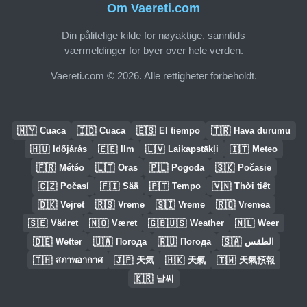
Om Vaereti.com
Din pålitelige kilde for nøyaktige, sanntids
værmeldinger for byer over hele verden.
Vaereti.com © 2026. Alle rettigheter forbeholdt.
🇲🇾
🇮🇩
🇪🇸
🇹🇷
Cuaca
Cuaca
El tiempo
Hava durumu
🇭🇺
🇪🇪
🇱🇻
🇮🇹
Időjárás
Ilm
Laikapstākļi
Meteo
🇫🇷
🇱🇹
🇵🇱
🇸🇰
Météo
Oras
Pogoda
Počasie
🇨🇿
🇫🇮
🇵🇹
🇻🇳
Počasí
Sää
Tempo
Thời tiết
🇩🇰
🇷🇸
🇸🇮
🇷🇴
Vejret
Vreme
Vreme
Vremea
🇸🇪
🇳🇴
🇬🇧🇺🇸
🇳🇱
Vädret
Været
Weather
Weer
🇩🇪
🇺🇦
🇷🇺
🇸🇦
Wetter
Погода
Погода
الطقس
🇹🇭
🇯🇵
🇭🇰
🇹🇼
สภาพอากาศ
天気
天氣
天氣預報
🇰🇷
날씨