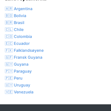
🇦🇷 Argentina
🇧🇴 Bolivia
🇧🇷 Brasil
🇨🇱 Chile
🇨🇴 Colombia
🇪🇨 Ecuador
🇫🇰 Falklandsøyene
🇬🇫 Fransk Guyana
🇬🇾 Guyana
🇵🇾 Paraguay
🇵🇪 Peru
🇺🇾 Uruguay
🇻🇪 Venezuela