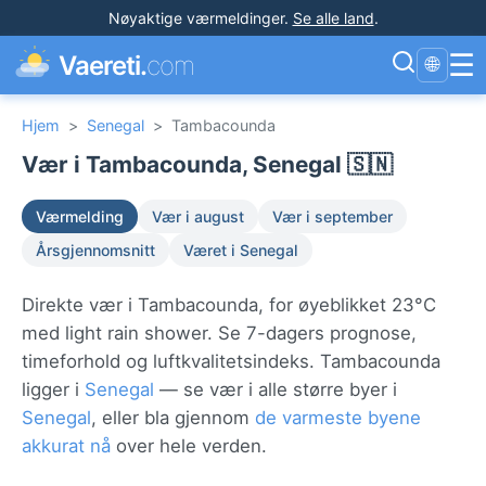
Nøyaktige værmeldinger
.
Se alle land
.
☰
Vaereti.
com
🌐
Hjem
>
Senegal
>
Tambacounda
Vær i Tambacounda, Senegal 🇸🇳
Værmelding
Vær i august
Vær i september
Årsgjennomsnitt
Været i Senegal
Direkte vær i Tambacounda, for øyeblikket 23°C
med light rain shower. Se 7-dagers prognose,
timeforhold og luftkvalitetsindeks. Tambacounda
ligger i
Senegal
— se vær i alle større byer i
Senegal
, eller bla gjennom
de varmeste byene
akkurat nå
over hele verden.