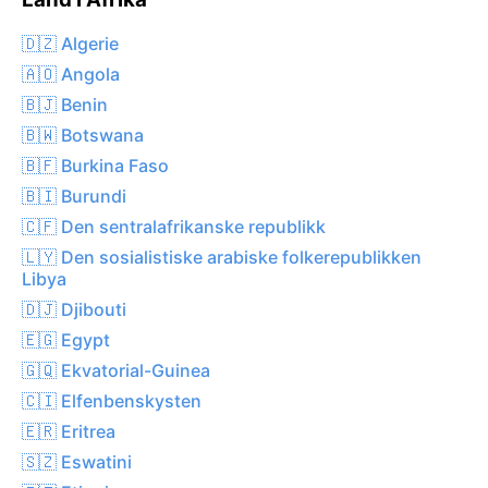
🇩🇿 Algerie
🇦🇴 Angola
🇧🇯 Benin
🇧🇼 Botswana
🇧🇫 Burkina Faso
🇧🇮 Burundi
🇨🇫 Den sentralafrikanske republikk
🇱🇾 Den sosialistiske arabiske folkerepublikken
Libya
🇩🇯 Djibouti
🇪🇬 Egypt
🇬🇶 Ekvatorial-Guinea
🇨🇮 Elfenbenskysten
🇪🇷 Eritrea
🇸🇿 Eswatini