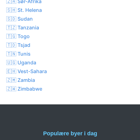
🇿🇦 Sør-Afrika
🇸🇭 St. Helena
🇸🇩 Sudan
🇹🇿 Tanzania
🇹🇬 Togo
🇹🇩 Tsjad
🇹🇳 Tunis
🇺🇬 Uganda
🇪🇭 Vest-Sahara
🇿🇲 Zambia
🇿🇼 Zimbabwe
Populære byer i dag