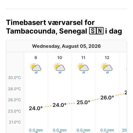
Timebasert værvarsel for
Tambacounda, Senegal 🇸🇳 i dag
Wednesday, August 05, 2026
9
10
11
12
1
30.0°C
28.0°C
27.
26.0°
26.0°C
25.0°
24.0°
24.0°
23.0°C
21.0°C
0.0 mm
0.0 mm
0.0 mm
0.0 mm
20% R
↑
↑
↑
↑
↑