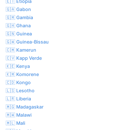
🇪🇹 Etiopia
🇬🇦 Gabon
🇬🇲 Gambia
🇬🇭 Ghana
🇬🇳 Guinea
🇬🇼 Guinea-Bissau
🇨🇲 Kamerun
🇨🇻 Kapp Verde
🇰🇪 Kenya
🇰🇲 Komorene
🇨🇩 Kongo
🇱🇸 Lesotho
🇱🇷 Liberia
🇲🇬 Madagaskar
🇲🇼 Malawi
🇲🇱 Mali