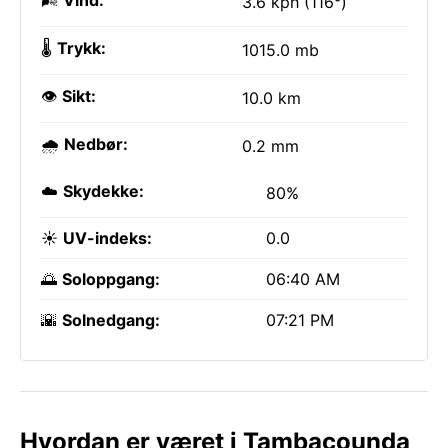
🌬️
Vind:
3.6 kph (116°)
🌡️
Trykk:
1015.0 mb
👁️
Sikt:
10.0 km
🌧️
Nedbør:
0.2 mm
☁️
Skydekke:
80%
☀️
UV-indeks:
0.0
🌅
Soloppgang:
06:40 AM
🌇
Solnedgang:
07:21 PM
Hvordan er været i Tambacounda