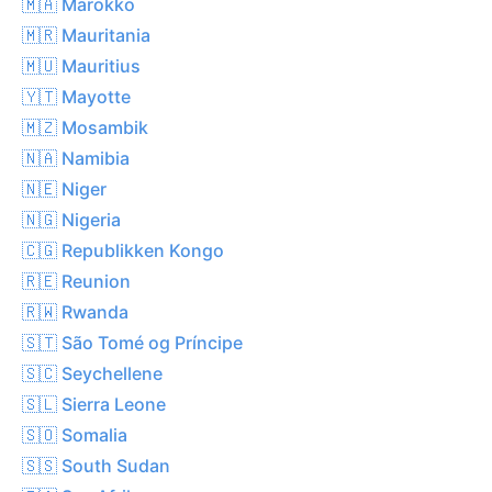
🇲🇦 Marokko
🇲🇷 Mauritania
🇲🇺 Mauritius
🇾🇹 Mayotte
🇲🇿 Mosambik
🇳🇦 Namibia
🇳🇪 Niger
🇳🇬 Nigeria
🇨🇬 Republikken Kongo
🇷🇪 Reunion
🇷🇼 Rwanda
🇸🇹 São Tomé og Príncipe
🇸🇨 Seychellene
🇸🇱 Sierra Leone
🇸🇴 Somalia
🇸🇸 South Sudan