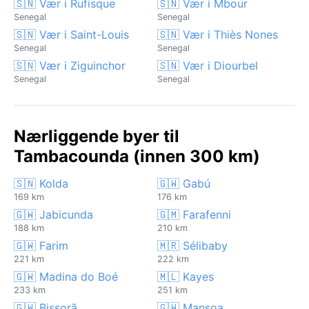
🇸🇳 Vær i Rufisque
🇸🇳 Vær i Mbour
Senegal
Senegal
🇸🇳 Vær i Saint-Louis
🇸🇳 Vær i Thiès Nones
Senegal
Senegal
🇸🇳 Vær i Ziguinchor
🇸🇳 Vær i Diourbel
Senegal
Senegal
Nærliggende byer til
Tambacounda (innen 300 km)
🇸🇳 Kolda
🇬🇼 Gabú
169 km
176 km
🇬🇼 Jabicunda
🇬🇲 Farafenni
188 km
210 km
🇬🇼 Farim
🇲🇷 Sélibaby
221 km
222 km
🇬🇼 Madina do Boé
🇲🇱 Kayes
233 km
251 km
🇬🇼 Bissorã
🇬🇼 Mansoa