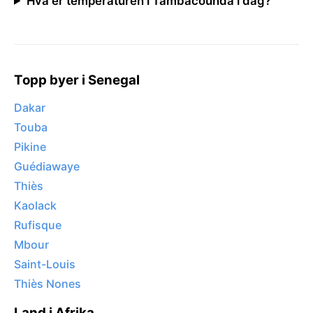
Hva er temperaturen i Tambacounda i dag?
Topp byer i Senegal
Dakar
Touba
Pikine
Guédiawaye
Thiès
Kaolack
Rufisque
Mbour
Saint-Louis
Thiès Nones
Land i Afrika