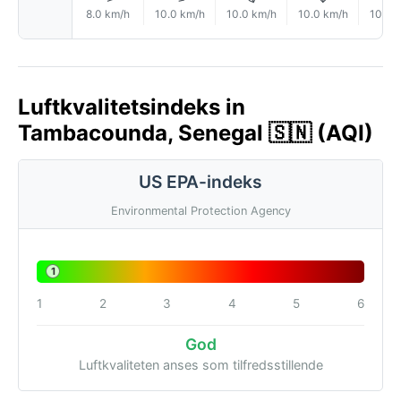
8.0 km/h
10.0 km/h
10.0 km/h
10.0 km/h
10.0 
Luftkvalitetsindeks in
Tambacounda, Senegal 🇸🇳 (AQI)
US EPA-indeks
Environmental Protection Agency
1
1
2
3
4
5
6
God
Luftkvaliteten anses som tilfredsstillende