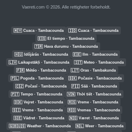
Vaereti.com © 2026. Alle rettigheter forbeholdt.
🇲🇾
🇮🇩
Cuaca · Tambacounda
Cuaca · Tambacounda
🇪🇸
El tiempo · Tambacounda
🇹🇷
Hava durumu · Tambacounda
🇭🇺
🇪🇪
Időjárás · Tambacounda
Ilm · Tambacounda
🇱🇻
🇮🇹
Laikapstākļi · Tambacounda
Meteo · Tambacounda
🇫🇷
🇱🇹
Météo · Tambacounda
Oras · Tambakunda
🇵🇱
🇸🇰
Pogoda · Tambacounda
Počasie · Tambacounda
🇨🇿
🇫🇮
Počasí · Tambacounda
Sää · Tambacounda
🇵🇹
🇻🇳
Tempo · Tambacounda
Thời tiết · Tambacounda
🇩🇰
🇷🇸
Vejret · Tambacounda
Vreme · Tambacounda
🇸🇮
🇷🇴
Vreme · Tambacounda
Vremea · Tambacounda
🇸🇪
🇳🇴
Vädret · Tambacounda
Været · Tambacounda
🇬🇧🇺🇸
🇳🇱
Weather · Tambacounda
Weer · Tambacounda