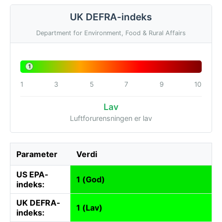
UK DEFRA-indeks
Department for Environment, Food & Rural Affairs
1
1
3
5
7
9
10
Lav
Luftforurensningen er lav
Parameter
Verdi
US EPA-
1 (God)
indeks:
UK DEFRA-
1 (Lav)
indeks: