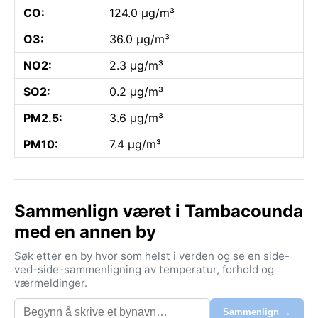
CO:
124.0 µg/m³
O3:
36.0 µg/m³
NO2:
2.3 µg/m³
SO2:
0.2 µg/m³
PM2.5:
3.6 µg/m³
PM10:
7.4 µg/m³
Sammenlign været i Tambacounda
med en annen by
Søk etter en by hvor som helst i verden og se en side-
ved-side-sammenligning av temperatur, forhold og
værmeldinger.
Sammenlign →