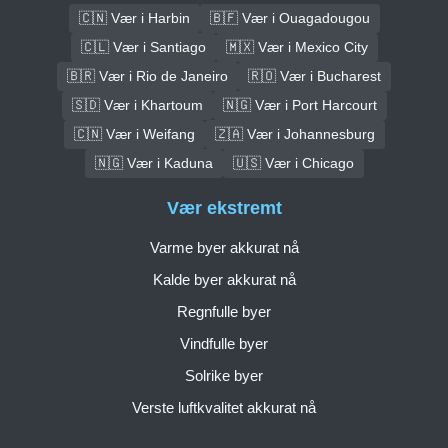
🇨🇳 Vær i Harbin
🇧🇫 Vær i Ouagadougou
🇨🇱 Vær i Santiago
🇲🇽 Vær i Mexico City
🇧🇷 Vær i Rio de Janeiro
🇷🇴 Vær i Bucharest
🇸🇩 Vær i Khartoum
🇳🇬 Vær i Port Harcourt
🇨🇳 Vær i Weifang
🇿🇦 Vær i Johannesburg
🇳🇬 Vær i Kaduna
🇺🇸 Vær i Chicago
Vær ekstremt
Varme byer akkurat nå
Kalde byer akkurat nå
Regnfulle byer
Vindfulle byer
Solrike byer
Verste luftkvalitet akkurat nå