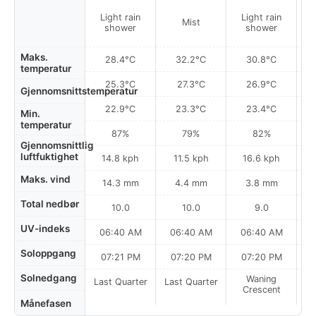
Light rain
Light rain
Mist
ou
shower
shower
Maks.
28.4°C
32.2°C
30.8°C
temperatur
25.3°C
27.3°C
26.9°C
Gjennomsnittstemperatur
22.9°C
23.3°C
23.4°C
Min.
temperatur
87%
79%
82%
Gjennomsnittlig
luftfuktighet
14.8 kph
11.5 kph
16.6 kph
Maks. vind
14.3 mm
4.4 mm
3.8 mm
Total nedbør
10.0
10.0
9.0
UV-indeks
06:40 AM
06:40 AM
06:40 AM
0
Soloppgang
07:21 PM
07:20 PM
07:20 PM
Solnedgang
Waning
Last Quarter
Last Quarter
Crescent
Månefasen