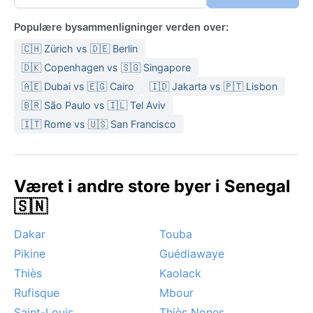
Populære bysammenligninger verden over:
🇨🇭 Zürich vs 🇩🇪 Berlin
🇩🇰 Copenhagen vs 🇸🇬 Singapore
🇦🇪 Dubai vs 🇪🇬 Cairo
🇮🇩 Jakarta vs 🇵🇹 Lisbon
🇧🇷 São Paulo vs 🇮🇱 Tel Aviv
🇮🇹 Rome vs 🇺🇸 San Francisco
Været i andre store byer i Senegal
🇸🇳
Dakar
Touba
Pikine
Guédiawaye
Thiès
Kaolack
Rufisque
Mbour
Saint-Louis
Thiès Nones