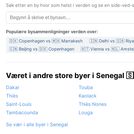
Søk etter en by hvor som helst i verden og se en side-ved
Populære bysammenligninger verden over:
🇩🇰 Copenhagen vs 🇲🇦 Marrakesh
🇮🇳 Delhi vs 🇸🇦 Riy
🇨🇳 Beijing vs 🇩🇰 Copenhagen
🇦🇹 Vienna vs 🇳🇱 Amst
Været i andre store byer i Senegal 🇸
Dakar
Touba
Thiès
Kaolack
Saint-Louis
Thiès Nones
Tambacounda
Louga
Se vær i alle byer i Senegal