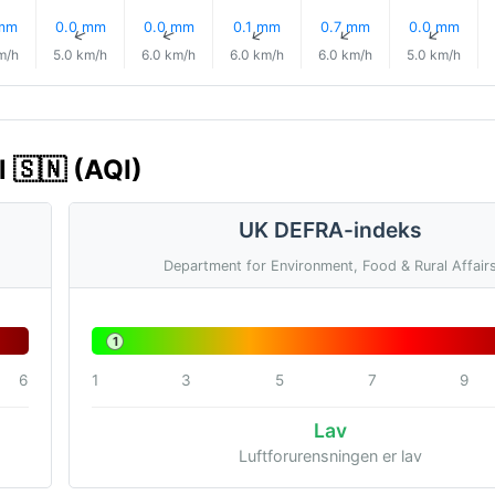
 mm
0.0 mm
0.0 mm
0.1 mm
0.7 mm
0.0 mm
↑
↑
↑
↑
↑
↑
m/h
5.0 km/h
6.0 km/h
6.0 km/h
6.0 km/h
5.0 km/h
l 🇸🇳 (AQI)
UK DEFRA-indeks
Department for Environment, Food & Rural Affair
1
6
1
3
5
7
9
Lav
Luftforurensningen er lav