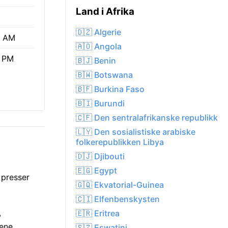
Land i Afrika
🇩🇿 Algerie
6 AM
🇦🇴 Angola
4 PM
🇧🇯 Benin
🇧🇼 Botswana
🇧🇫 Burkina Faso
🇧🇮 Burundi
🇨🇫 Den sentralafrikanske republikk
🇱🇾 Den sosialistiske arabiske
folkerepublikken Libya
🇩🇯 Djibouti
🇪🇬 Egypt
 presser
🇬🇶 Ekvatorial-Guinea
🇨🇮 Elfenbenskysten
,
🇪🇷 Eritrea
ene.
🇸🇿 Eswatini