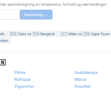
-side-sammenligning av temperatur, forhold og værmeldinger.
Sammenlign →
adh
🇪🇬 Cairo vs 🇹🇭 Bangkok
🇮🇹 Milan vs 🇿🇦 Cape Town
erdam
🇳
Pikine
Guédiawaye
Rufisque
Mbour
Ziguinchor
Diourbel