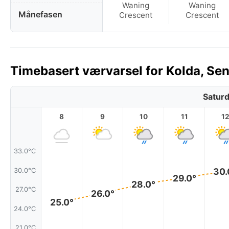
Waning
Waning
Månefasen
Crescent
Crescent
Timebasert værvarsel for Kolda, Sen
Saturd
8
9
10
11
1
33.0°C
30.
30.0°C
29.0°
28.0°
27.0°C
26.0°
25.0°
24.0°C
21.0°C