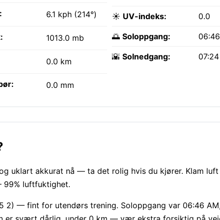
:
6.1 kph (214°)
☀️
UV-indeks:
0.0
🌅
Soloppgang:
06:4
:
1013.0 mb
🌇
Solnedgang:
07:2
0.0 km
bør:
0.0 mm
?
g uklart akkurat nå — ta det rolig hvis du kjører. Klam luft
— 99% luftfuktighet.
5 2) — fint for utendørs trening. Soloppgang var 06:46 AM
 er svært dårlig, under 0 km — vær ekstra forsiktig på vei