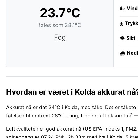
23.7°C
🌬️
Vind
🌡️
Trykk
føles som 28.1°C
Fog
👁️
Sikt:
🌧️
Ned
Hvordan er været i Kolda akkurat nå
Akkurat nå er det 24°C i Kolda, med tåke. Det er tåkete o
følelsen til omtrent 28°C. Tung, tropisk luft akkurat nå 
Luftkvaliteten er god akkurat nå (US EPA-indeks 1, PM2.
solnedgang er 07:24 PM: 12h 38m med lys i Kolda. Sikten