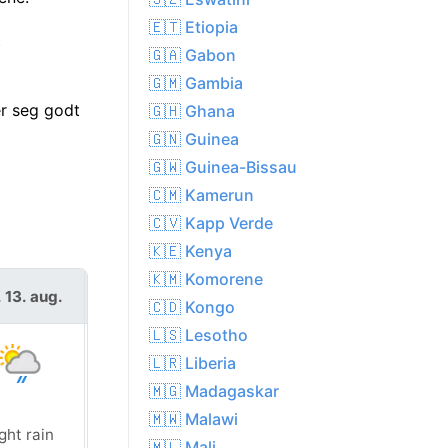
🇪🇹 Etiopia
t
🇬🇦 Gabon
🇬🇲 Gambia
er seg godt
🇬🇭 Ghana
🇬🇳 Guinea
🇬🇼 Guinea-Bissau
🇨🇲 Kamerun
🇨🇻 Kapp Verde
🇰🇪 Kenya
🇰🇲 Komorene
. 13. aug.
fre. 14. aug.
🇨🇩 Kongo
🇱🇸 Lesotho
🇱🇷 Liberia
🇲🇬 Madagaskar
🇲🇼 Malawi
ght rain
Fog
🇲🇱 Mali