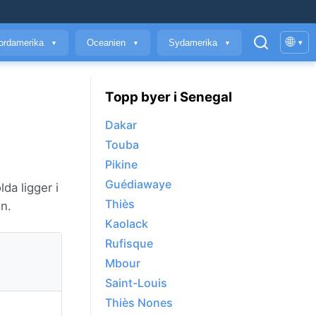
🌐
ordamerika
Oceanien
Sydamerika
▾
▼
▼
▼
Topp byer i Senegal
Dakar
Touba
Pikine
Guédiawaye
da ligger i
Thiès
n.
Kaolack
Rufisque
Mbour
Saint-Louis
Thiès Nones