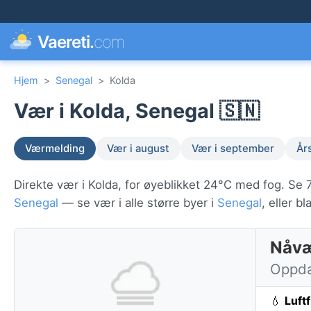
Vaereti.
com
Hjem
>
Senegal
>
Kolda
Vær i Kolda, Senegal 🇸🇳
Værmelding
Vær i august
Vær i september
År
Direkte vær i Kolda, for øyeblikket 24°C med fog. Se 7
Senegal
— se vær i alle større byer i
Senegal
, eller 
Nåvæ
Oppdat
💧
Luft