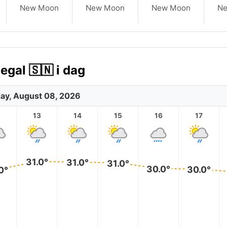
New Moon
New Moon
New Moon
N
egal 🇸🇳 i dag
ay, August 08, 2026
2
13
14
15
16
17
31.0°
31.0°
31.0°
30.0°
30.0°
0°