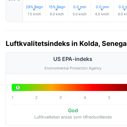
28% Regn
15% Regn
0.0 mm
0.0 mm
0.0
↑
↑
↑
↑
7.0 km/h
6.0 km/h
5.0 km/h
6.0 km/h
6.0 k
Luftkvalitetsindeks in Kolda, Senega
US EPA-indeks
Environmental Protection Agency
1
1
2
3
4
5
God
Luftkvaliteten anses som tilfredsstillende