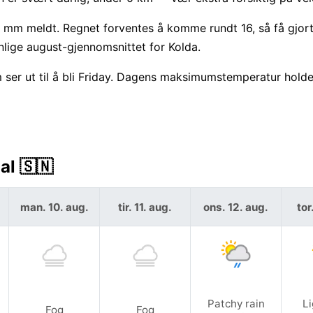
1 mm meldt. Regnet forventes å komme rundt 16, så få gjor
nlige august-gjennomsnittet for Kolda.
 ser ut til å bli Friday. Dagens maksimumstemperatur hold
al 🇸🇳
man. 10. aug.
tir. 11. aug.
ons. 12. aug.
tor
Patchy rain
Li
Fog
Fog