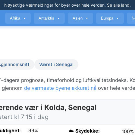
Nøyaktige værmeldinger
for byer over hele verden
.
Se alle land
.
Afrika
Antarktis
Asien
Europa
N
▼
▼
▼
▼
sgjennomsnitt
Været i Senegal
-dagers prognose, timeforhold og luftkvalitetsindeks. Kol
bla gjennom
de varmeste byene akkurat nå
over hele verde
rende vær i Kolda, Senegal
ert kl 7:15 i dag
fuktighet:
99%
☁️
Skydekke:
100%