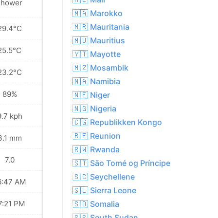
shower
🇲🇦 Marokko
🇲🇷 Mauritania
29.4°C
29.8°C
🇲🇺 Mauritius
25.5°C
25.6°C
🇾🇹 Mayotte
🇲🇿 Mosambik
23.2°C
22.6°C
🇳🇦 Namibia
89%
89%
🇳🇪 Niger
🇳🇬 Nigeria
9.7 kph
10.4 kph
🇨🇬 Republikken Kongo
🇷🇪 Reunion
3.1 mm
8.2 mm
🇷🇼 Rwanda
7.0
6.0
🇸🇹 São Tomé og Príncipe
🇸🇨 Seychellene
6:47 AM
06:47 AM
🇸🇱 Sierra Leone
7:21 PM
07:21 PM
🇸🇴 Somalia
🇸🇸 South Sudan