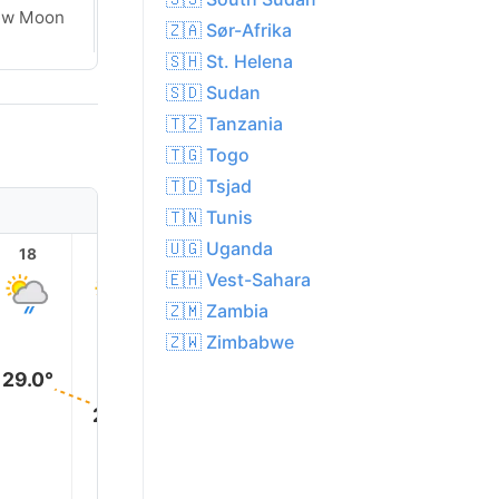
Waxing
ew Moon
🇿🇦 Sør-Afrika
Crescent
🇸🇭 St. Helena
🇸🇩 Sudan
🇹🇿 Tanzania
🇹🇬 Togo
🇹🇩 Tsjad
🇹🇳 Tunis
🇺🇬 Uganda
18
19
20
21
22
23
🇪🇭 Vest-Sahara
🇿🇲 Zambia
🇿🇼 Zimbabwe
29.0°
27.0°
26.0°
25.0°
25.0°
25.0°