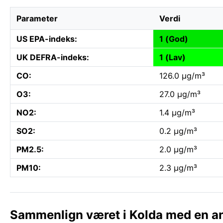
Parameter
Verdi
US EPA-indeks:
1 (God)
UK DEFRA-indeks:
1 (Lav)
CO:
126.0 µg/m³
O3:
27.0 µg/m³
NO2:
1.4 µg/m³
SO2:
0.2 µg/m³
PM2.5:
2.0 µg/m³
PM10:
2.3 µg/m³
Sammenlign været i Kolda med en a