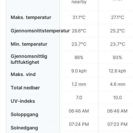
nearby
Maks. temperatur
31.1°C
27.1°C
Gjennomsnittstemperatur
26.6°C
25.2°C
Min. temperatur
23.7°C
23.7°C
Gjennomsnittlig
86%
93%
luftfuktighet
9.0 kph
12.6 kph
Maks. vind
1.2 mm
4.6 mm
Total nedbør
7.0
10.0
UV-indeks
06:46 AM
06:46 AM
Soloppgang
07:24 PM
07:23 PM
Solnedgang