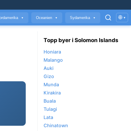
🌐
ordamerika
Oceanien
Sydamerika
▾
▼
▼
▼
Topp byer i Solomon Islands
Honiara
Malango
Auki
Gizo
Munda
Kirakira
Buala
Tulagi
Lata
Chinatown