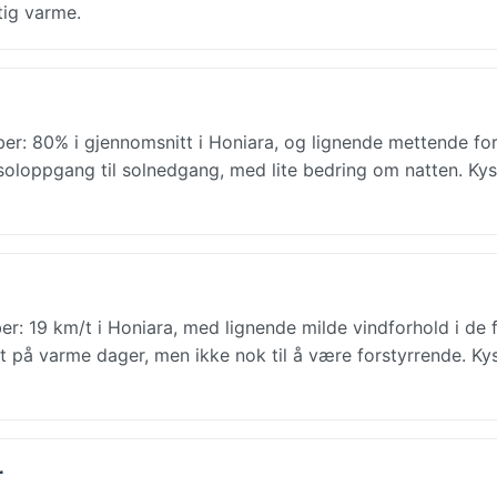
tig varme.
r: 80% i gjennomsnitt i Honiara, og lignende mettende fo
 soloppgang til solnedgang, med lite bedring om natten. Ky
r: 19 km/t i Honiara, med lignende milde vindforhold i de f
skt på varme dager, men ikke nok til å være forstyrrende. Ky
r