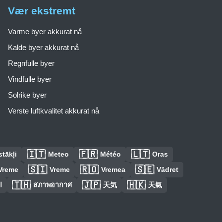
Vær ekstremt
Varme byer akkurat nå
Kalde byer akkurat nå
Regnfulle byer
Vindfulle byer
Solrike byer
Verste luftkvalitet akkurat nå
🇮🇹
🇫🇷
🇱🇹
tākļi
Meteo
Météo
Oras
🇸🇮
🇷🇴
🇸🇪
Vreme
Vreme
Vremea
Vädret
🇹🇭
🇯🇵
🇭🇰
ا
สภาพอากาศ
天気
天氣