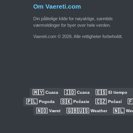
Om Vaereti.com
Din pålitelige kilde for nøyaktige, sanntids
værmeldinger for byer over hele verden.
Vaereti.com © 2026. Alle rettigheter forbeholdt.
🇲🇾
🇮🇩
🇪🇸
Cuaca
Cuaca
El tiempo
🇵🇱
🇸🇰
🇨🇿

Pogoda
Počasie
Počasí
🇳🇴
🇬🇧🇺🇸
🇳🇱
Været
Weather
We