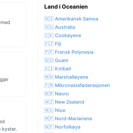
Land i Oceanien
🇦🇸 Amerikansk Samoa
, med
🇦🇺 Australia
e
🇨🇰 Cookøyene
🇫🇯 Fiji
🇵🇫 Fransk Polynesia
🇬🇺 Guam
🇰🇮 Kiribati
🇲🇭 Marshalløyene
gjør
🇫🇲 Mikronesiaføderasjonen
🇳🇷 Nauru
🇳🇿 New Zealand
🇳🇺 Niue
🇲🇵 Nord-Marianene
med
🇳🇫 Norfolkøya
 kyster.