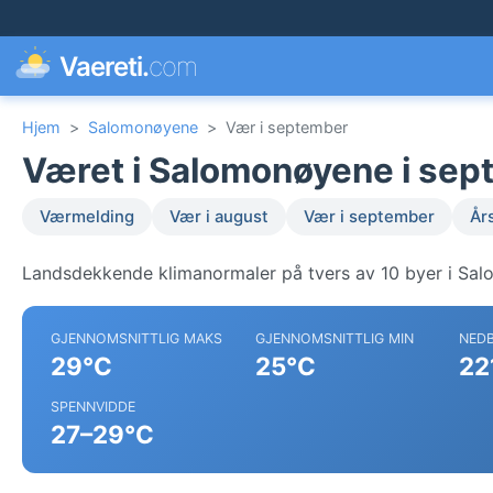
Vaereti.
com
Hjem
>
Salomonøyene
>
Vær i september
Været i Salomonøyene i se
Værmelding
Vær i august
Vær i september
År
Landsdekkende klimanormaler på tvers av 10 byer i Sa
GJENNOMSNITTLIG MAKS
GJENNOMSNITTLIG MIN
NED
29°C
25°C
22
SPENNVIDDE
27–29°C