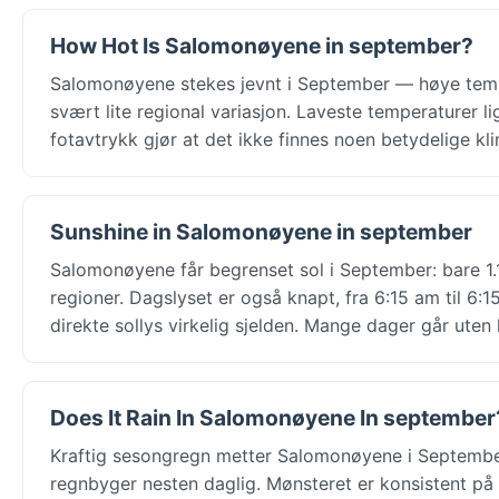
How Hot Is Salomonøyene in september?
Salomonøyene stekes jevnt i September — høye temper
svært lite regional variasjon. Laveste temperaturer l
fotavtrykk gjør at det ikke finnes noen betydelige k
Sunshine in Salomonøyene in september
Salomonøyene får begrenset sol i September: bare 1.1
regioner. Dagslyset er også knapt, fra 6:15 am til 
direkte sollys virkelig sjelden. Mange dager går uten 
Does It Rain In Salomonøyene In september
Kraftig sesongregn metter Salomonøyene i September
regnbyger nesten daglig. Mønsteret er konsistent på 