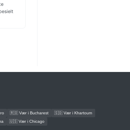
te
pesielt
iro
🇷🇴 Vær i Bucharest
🇸🇩 Vær i Khartoum
na
🇺🇸 Vær i Chicago