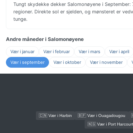
Tungt skydekke dekker Salomonøyene i September: 78
regioner. Direkte sol er sjelden, og mønsteret er ved
tunge.
Andre måneder i Salomonøyene
Vær i januar
Vær i februar
Vær i mars
Vær i april
Vær i september
Vær i oktober
Vær i november
🇨🇳 Vær i Harbin
🇧🇫 Vær i Ouagadougou
🇳🇬 Vær i Port Harcour