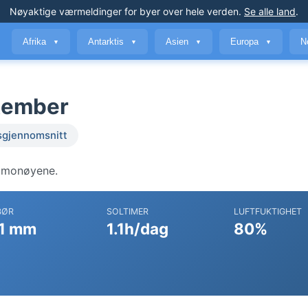
Nøyaktige værmeldinger
for byer over hele verden
.
Se alle land
.
Afrika
Antarktis
Asien
Europa
N
▼
▼
▼
▼
ptember
sgjennomsnitt
lomonøyene.
BØR
SOLTIMER
LUFTFUKTIGHET
1 mm
1.1h/dag
80%