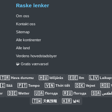
Raske lenker
Om oss
Kontakt oss
Sitemap
Alle kontinenter
Alle land
Verdens hovedstadsbyer
🧩 Gratis værvarsel
🇹🇷
🇭🇺
🇪🇪
🇱🇻
Hava durumu
Időjárás
Ilm
Laikaps
🇮
🇵🇹
🇻🇳
🇩🇰
🇷🇸
Sää
Tempo
Thời tiết
Vejret
🇩🇪
🇺🇦
🇷🇺
🇸🇦
er
Wetter
Погода
Погода
الطق
🇹🇼
🇰🇷
天氣預報
날씨