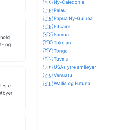
🇳🇨 Ny-Caledonia
🇵🇼 Palau
🇵🇬 Papua Ny-Guinea
🇵🇳 Pitcairn
🇼🇸 Samoa
rhold
🇹🇰 Tokelau
st- og
🇹🇴 Tonga
🇹🇻 Tuvalu
🇺🇲 USAs ytre småøyer
🇻🇺 Vanuatu
🇼🇫 Wallis og Futuna
leste
stbyer