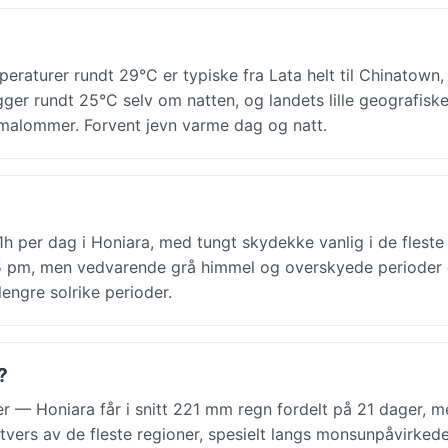
aturer rundt 29°C er typiske fra Lata helt til Chinatown
igger rundt 25°C selv om natten, og landets lille geografisk
limalommer. Forvent jevn varme dag og natt.
h per dag i Honiara, med tungt skydekke vanlig i de fleste
6:15 pm, men vedvarende grå himmel og overskyede perioder 
lengre solrike perioder.
?
 — Honiara får i snitt 221 mm regn fordelt på 21 dager, 
tvers av de fleste regioner, spesielt langs monsunpåvirkede