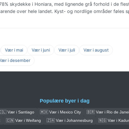
% skydekke i Honiara, med lignende grå forhold i de fles
varende over hele landet. Kyst- og nordlige områder føles s
Vær i mai
Vær i juni
Vær i juli
Vær i august
Vær i desember
Populære byer i dag
🇨🇱 Vær i Santiago
🇲🇽 Vær i Mexico City
🇧🇷 Vær i Rio de Jane
t
🇨🇳 Vær i Weifang
🇿🇦 Vær i Johannesburg
🇳🇬 Vær i Kadu