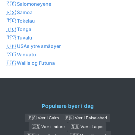
🇸🇧 Salomonøyene
🇼🇸 Samoa
🇹🇰 Tokelau
🇹🇴 Tonga
🇹🇻 Tuvalu
🇺🇲 USAs ytre småøyer
🇻🇺 Vanuatu
🇼🇫 Wallis og Futuna
Populære byer i dag
🇪🇬 Vær i Cairo
🇵🇰 Vær i Faisalabad
🇮🇳 Vær i Indore
🇳🇬 Vær i Lagos