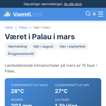
Nøyaktige værmeldinger
.
Se alle land
.
☰
Vaereti.
com
🌐
Hjem
>
Palau
>
Vær i mars
Været i Palau i mars
Værmelding
Vær i august
Vær i september
Årsgjennomsnitt
Landsdekkende klimanormaler på tvers av 15 byer i
Palau.
GJENNOMSNITTLIG MAKS
GJENNOMSNITTLIG MIN
28°C
27°C
NEDBØR
SOLTIMER
203 mm
1.3h/dag