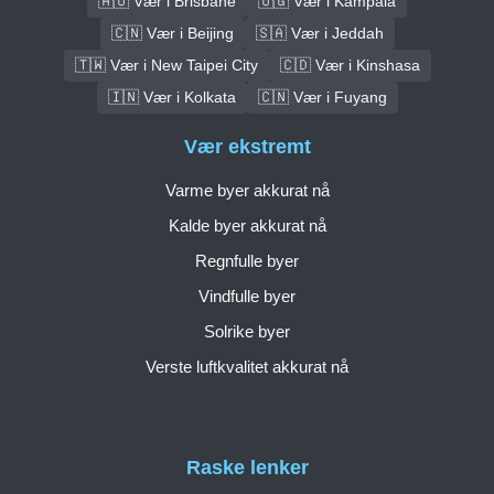
🇦🇺 Vær i Brisbane
🇺🇬 Vær i Kampala
🇨🇳 Vær i Beijing
🇸🇦 Vær i Jeddah
🇹🇼 Vær i New Taipei City
🇨🇩 Vær i Kinshasa
🇮🇳 Vær i Kolkata
🇨🇳 Vær i Fuyang
Vær ekstremt
Varme byer akkurat nå
Kalde byer akkurat nå
Regnfulle byer
Vindfulle byer
Solrike byer
Verste luftkvalitet akkurat nå
Raske lenker