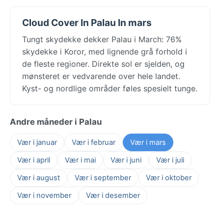
Cloud Cover In Palau In mars
Tungt skydekke dekker Palau i March: 76%
skydekke i Koror, med lignende grå forhold i
de fleste regioner. Direkte sol er sjelden, og
mønsteret er vedvarende over hele landet.
Kyst- og nordlige områder føles spesielt tunge.
Andre måneder i Palau
Vær i januar
Vær i februar
Vær i mars
Vær i april
Vær i mai
Vær i juni
Vær i juli
Vær i august
Vær i september
Vær i oktober
Vær i november
Vær i desember