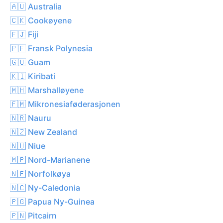
🇦🇺 Australia
🇨🇰 Cookøyene
🇫🇯 Fiji
🇵🇫 Fransk Polynesia
🇬🇺 Guam
🇰🇮 Kiribati
🇲🇭 Marshalløyene
🇫🇲 Mikronesiaføderasjonen
🇳🇷 Nauru
🇳🇿 New Zealand
🇳🇺 Niue
🇲🇵 Nord-Marianene
🇳🇫 Norfolkøya
🇳🇨 Ny-Caledonia
🇵🇬 Papua Ny-Guinea
🇵🇳 Pitcairn