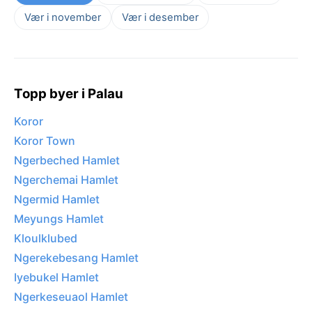
Vær i november
Vær i desember
Topp byer i Palau
Koror
Koror Town
Ngerbeched Hamlet
Ngerchemai Hamlet
Ngermid Hamlet
Meyungs Hamlet
Kloulklubed
Ngerekebesang Hamlet
Iyebukel Hamlet
Ngerkeseuaol Hamlet