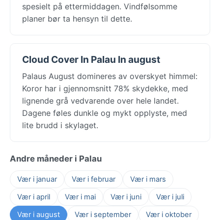
spesielt på ettermiddagen. Vindfølsomme
planer bør ta hensyn til dette.
Cloud Cover In Palau In august
Palaus August domineres av overskyet himmel:
Koror har i gjennomsnitt 78% skydekke, med
lignende grå vedvarende over hele landet.
Dagene føles dunkle og mykt opplyste, med
lite brudd i skylaget.
Andre måneder i Palau
Vær i januar
Vær i februar
Vær i mars
Vær i april
Vær i mai
Vær i juni
Vær i juli
Vær i august
Vær i september
Vær i oktober