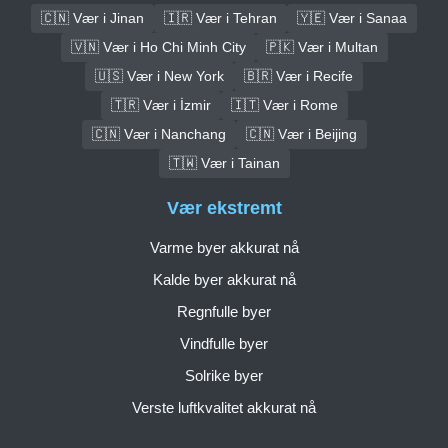
🇨🇳 Vær i Jinan
🇮🇷 Vær i Tehran
🇾🇪 Vær i Sanaa
🇻🇳 Vær i Ho Chi Minh City
🇵🇰 Vær i Multan
🇺🇸 Vær i New York
🇧🇷 Vær i Recife
🇹🇷 Vær i İzmir
🇮🇹 Vær i Rome
🇨🇳 Vær i Nanchang
🇨🇳 Vær i Beijing
🇹🇼 Vær i Tainan
Vær ekstremt
Varme byer akkurat nå
Kalde byer akkurat nå
Regnfulle byer
Vindfulle byer
Solrike byer
Verste luftkvalitet akkurat nå