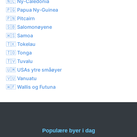
🇳🇨 Ny-Caledonia
🇵🇬 Papua Ny-Guinea
🇵🇳 Pitcairn
🇸🇧 Salomonøyene
🇼🇸 Samoa
🇹🇰 Tokelau
🇹🇴 Tonga
🇹🇻 Tuvalu
🇺🇲 USAs ytre småøyer
🇻🇺 Vanuatu
🇼🇫 Wallis og Futuna
Populære byer i dag