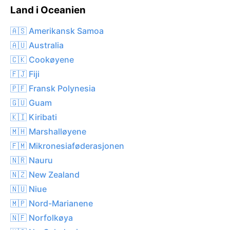
Land i Oceanien
🇦🇸 Amerikansk Samoa
🇦🇺 Australia
🇨🇰 Cookøyene
🇫🇯 Fiji
🇵🇫 Fransk Polynesia
🇬🇺 Guam
🇰🇮 Kiribati
🇲🇭 Marshalløyene
🇫🇲 Mikronesiaføderasjonen
🇳🇷 Nauru
🇳🇿 New Zealand
🇳🇺 Niue
🇲🇵 Nord-Marianene
🇳🇫 Norfolkøya