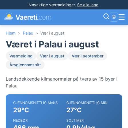
Nøyaktige værmeldinger
.
Se alle land
.
☰
Vaereti.
com
🌐
Hjem
>
Palau
>
Vær i august
Været i Palau i august
Værmelding
Vær i august
Vær i september
Årsgjennomsnitt
Landsdekkende klimanormaler på tvers av 15 byer i
Palau.
GJENNOMSNITTLIG MAKS
GJENNOMSNITTLIG MIN
29°C
27°C
NEDBØR
SOLTIMER
466 mm
0.9h/dag