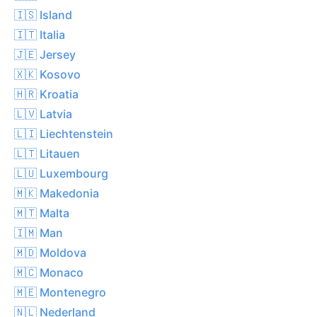
🇮🇸 Island
🇮🇹 Italia
🇯🇪 Jersey
🇽🇰 Kosovo
🇭🇷 Kroatia
🇱🇻 Latvia
🇱🇮 Liechtenstein
🇱🇹 Litauen
🇱🇺 Luxembourg
🇲🇰 Makedonia
🇲🇹 Malta
🇮🇲 Man
🇲🇩 Moldova
🇲🇨 Monaco
🇲🇪 Montenegro
🇳🇱 Nederland