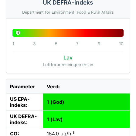
UK DEFRA-indeks
Department for Environment, Food & Rural Affairs
1
1
3
5
7
9
10
Lav
Luftforurensningen er lav
Parameter
Verdi
US EPA-
1 (God)
indeks:
UK DEFRA-
1 (Lav)
indeks:
CO:
154.0 µg/m³