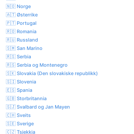
🇳🇴 Norge
🇦🇹 Østerrike
🇵🇹 Portugal
🇷🇴 Romania
🇷🇺 Russland
🇸🇲 San Marino
🇷🇸 Serbia
🇷🇸 Serbia og Montenegro
🇸🇰 Slovakia (Den slovakiske republikk)
🇸🇮 Slovenia
🇪🇸 Spania
🇬🇧 Storbritannia
🇸🇯 Svalbard og Jan Mayen
🇨🇭 Sveits
🇸🇪 Sverige
🇨🇿 Tsjekkia