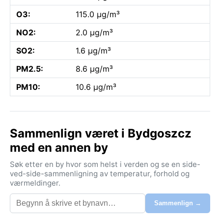
O3:
115.0 µg/m³
NO2:
2.0 µg/m³
SO2:
1.6 µg/m³
PM2.5:
8.6 µg/m³
PM10:
10.6 µg/m³
Sammenlign været i Bydgoszcz
med en annen by
Søk etter en by hvor som helst i verden og se en side-
ved-side-sammenligning av temperatur, forhold og
værmeldinger.
Sammenlign →