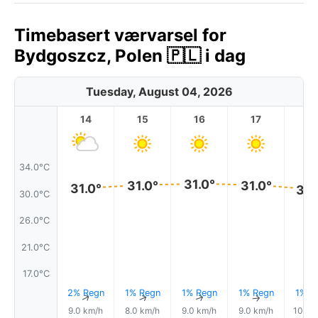
Timebasert værvarsel for
Bydgoszcz, Polen 🇵🇱 i dag
Tuesday, August 04, 2026
14
15
16
17
1
34.0°C
31.0°
31.0°
31.0°
31.0°
30.
30.0°C
26.0°C
21.0°C
17.0°C
2% Regn
1% Regn
1% Regn
1% Regn
1% R
↑
↑
↑
↑
9.0 km/h
8.0 km/h
9.0 km/h
9.0 km/h
10.0 