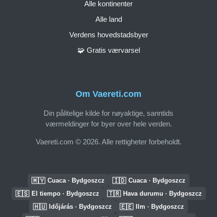
Alle kontinenter
Alle land
Verdens hovedstadsbyer
🧩 Gratis værvarsel
Om Vaereti.com
Din pålitelige kilde for nøyaktige, sanntids
værmeldinger for byer over hele verden.
Vaereti.com © 2026. Alle rettigheter forbeholdt.
🇲🇾
🇮🇩
Cuaca · Bydgoszcz
Cuaca · Bydgoszcz
🇪🇸
🇹🇷
El tiempo · Bydgoszcz
Hava durumu · Bydgoszcz
🇭🇺
🇪🇪
Időjárás · Bydgoszcz
Ilm · Bydgoszcz