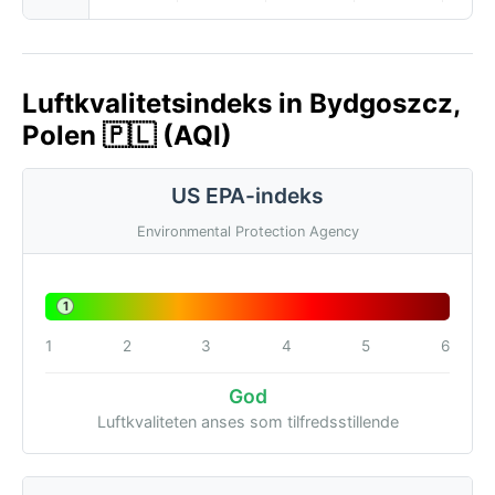
Luftkvalitetsindeks in Bydgoszcz,
Polen 🇵🇱 (AQI)
US EPA-indeks
Environmental Protection Agency
1
1
2
3
4
5
6
God
Luftkvaliteten anses som tilfredsstillende