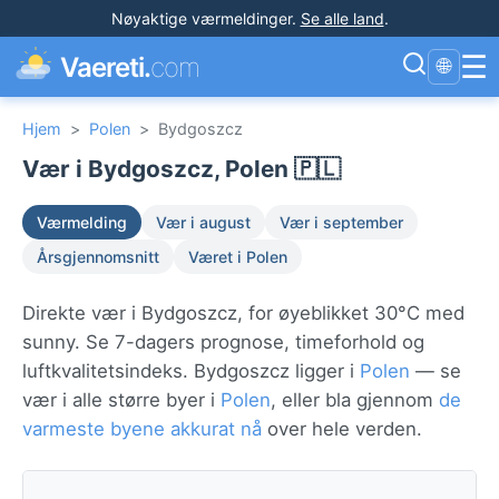
Nøyaktige værmeldinger
.
Se alle land
.
☰
Vaereti.
com
🌐
Hjem
>
Polen
>
Bydgoszcz
Vær i Bydgoszcz, Polen 🇵🇱
Værmelding
Vær i august
Vær i september
Årsgjennomsnitt
Været i Polen
Direkte vær i Bydgoszcz, for øyeblikket 30°C med
sunny. Se 7-dagers prognose, timeforhold og
luftkvalitetsindeks. Bydgoszcz ligger i
Polen
— se
vær i alle større byer i
Polen
, eller bla gjennom
de
varmeste byene akkurat nå
over hele verden.