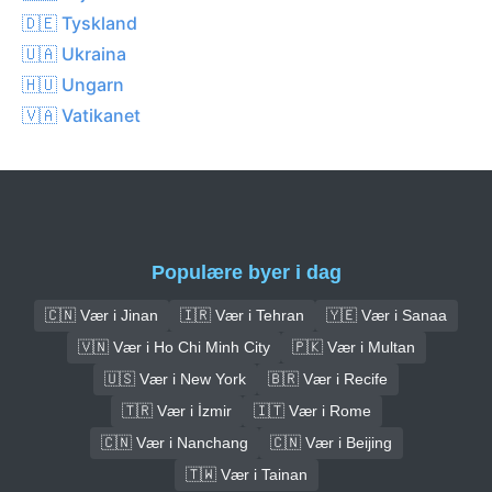
🇩🇪 Tyskland
🇺🇦 Ukraina
🇭🇺 Ungarn
🇻🇦 Vatikanet
Populære byer i dag
🇨🇳 Vær i Jinan
🇮🇷 Vær i Tehran
🇾🇪 Vær i Sanaa
🇻🇳 Vær i Ho Chi Minh City
🇵🇰 Vær i Multan
🇺🇸 Vær i New York
🇧🇷 Vær i Recife
🇹🇷 Vær i İzmir
🇮🇹 Vær i Rome
🇨🇳 Vær i Nanchang
🇨🇳 Vær i Beijing
🇹🇼 Vær i Tainan