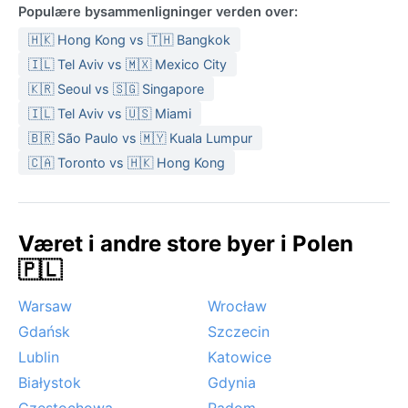
Populære bysammenligninger verden over:
🇭🇰 Hong Kong vs 🇹🇭 Bangkok
🇮🇱 Tel Aviv vs 🇲🇽 Mexico City
🇰🇷 Seoul vs 🇸🇬 Singapore
🇮🇱 Tel Aviv vs 🇺🇸 Miami
🇧🇷 São Paulo vs 🇲🇾 Kuala Lumpur
🇨🇦 Toronto vs 🇭🇰 Hong Kong
Været i andre store byer i Polen
🇵🇱
Warsaw
Wrocław
Gdańsk
Szczecin
Lublin
Katowice
Białystok
Gdynia
Częstochowa
Radom