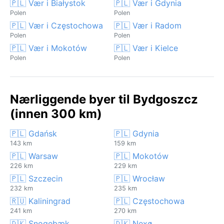
🇵🇱 Vær i Białystok
🇵🇱 Vær i Gdynia
Polen
Polen
🇵🇱 Vær i Częstochowa
🇵🇱 Vær i Radom
Polen
Polen
🇵🇱 Vær i Mokotów
🇵🇱 Vær i Kielce
Polen
Polen
Nærliggende byer til Bydgoszcz
(innen 300 km)
🇵🇱 Gdańsk
🇵🇱 Gdynia
143 km
159 km
🇵🇱 Warsaw
🇵🇱 Mokotów
226 km
229 km
🇵🇱 Szczecin
🇵🇱 Wrocław
232 km
235 km
🇷🇺 Kaliningrad
🇵🇱 Częstochowa
241 km
270 km
🇩🇰 Snogebæk
🇩🇰 Nexø