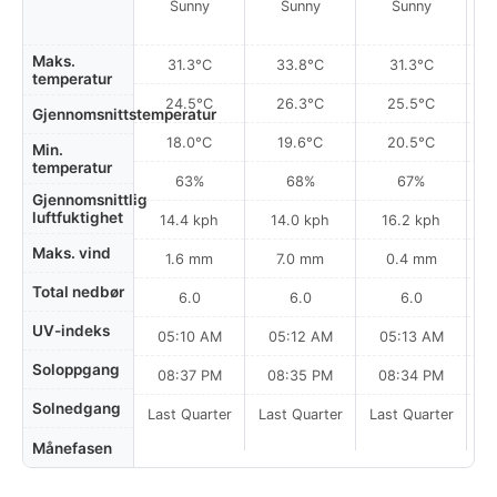
Sunny
Sunny
Sunny
Pa
Maks.
31.3°C
33.8°C
31.3°C
temperatur
24.5°C
26.3°C
25.5°C
Gjennomsnittstemperatur
18.0°C
19.6°C
20.5°C
Min.
temperatur
63%
68%
67%
Gjennomsnittlig
luftfuktighet
14.4 kph
14.0 kph
16.2 kph
Maks. vind
1.6 mm
7.0 mm
0.4 mm
Total nedbør
6.0
6.0
6.0
UV-indeks
05:10 AM
05:12 AM
05:13 AM
Soloppgang
08:37 PM
08:35 PM
08:34 PM
Solnedgang
Last Quarter
Last Quarter
Last Quarter
Månefasen