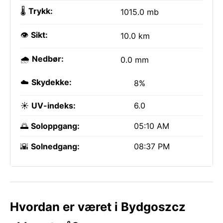
🌡️
Trykk:
1015.0 mb
👁️
Sikt:
10.0 km
🌧️
Nedbør:
0.0 mm
☁️
Skydekke:
8%
☀️
UV-indeks:
6.0
🌅
Soloppgang:
05:10 AM
🌇
Solnedgang:
08:37 PM
Hvordan er været i Bydgoszcz