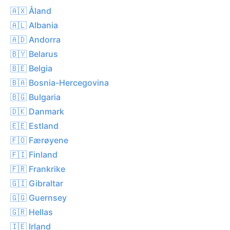
🇦🇽 Åland
🇦🇱 Albania
🇦🇩 Andorra
🇧🇾 Belarus
🇧🇪 Belgia
🇧🇦 Bosnia-Hercegovina
🇧🇬 Bulgaria
🇩🇰 Danmark
🇪🇪 Estland
🇫🇴 Færøyene
🇫🇮 Finland
🇫🇷 Frankrike
🇬🇮 Gibraltar
🇬🇬 Guernsey
🇬🇷 Hellas
🇮🇪 Irland