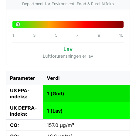
Department for Environment, Food & Rural Affairs
1
1
3
5
7
9
10
Lav
Luftforurensningen er lav
Parameter
Verdi
US EPA-
1 (God)
indeks:
UK DEFRA-
1 (Lav)
indeks:
CO:
157.0 µg/m³