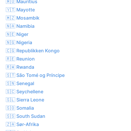
🇲🇺 Mauritius
🇾🇹 Mayotte
🇲🇿 Mosambik
🇳🇦 Namibia
🇳🇪 Niger
🇳🇬 Nigeria
🇨🇬 Republikken Kongo
🇷🇪 Reunion
🇷🇼 Rwanda
🇸🇹 São Tomé og Príncipe
🇸🇳 Senegal
🇸🇨 Seychellene
🇸🇱 Sierra Leone
🇸🇴 Somalia
🇸🇸 South Sudan
🇿🇦 Sør-Afrika