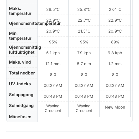
Maks.
26.5°C
25.8°C
27.4°C
temperatur
22.9°C
22.7°C
22.9°C
Gjennomsnittstemperatur
20.9°C
21.3°C
20.9°C
Min.
temperatur
95%
95%
89%
Gjennomsnittlig
luftfuktighet
6.1 kph
7.9 kph
6.8 kph
Maks. vind
12.1 mm
5.7 mm
1.2 mm
Total nedbør
8.0
8.0
8.0
UV-indeks
06:27 AM
06:27 AM
06:27 AM
Soloppgang
06:48 PM
06:48 PM
06:48 PM
Solnedgang
Waning
Waning
New Moon
N
Crescent
Crescent
Månefasen