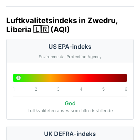
Luftkvalitetsindeks in Zwedru,
Liberia 🇱🇷 (AQI)
US EPA-indeks
Environmental Protection Agency
1
1
2
3
4
5
6
God
Luftkvaliteten anses som tilfredsstillende
UK DEFRA-indeks