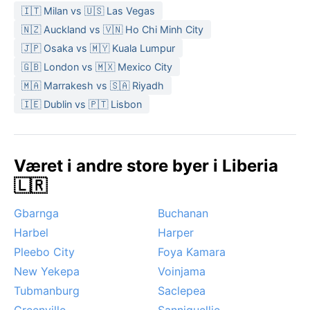
🇮🇹 Milan vs 🇺🇸 Las Vegas
🇳🇿 Auckland vs 🇻🇳 Ho Chi Minh City
🇯🇵 Osaka vs 🇲🇾 Kuala Lumpur
🇬🇧 London vs 🇲🇽 Mexico City
🇲🇦 Marrakesh vs 🇸🇦 Riyadh
🇮🇪 Dublin vs 🇵🇹 Lisbon
Været i andre store byer i Liberia
🇱🇷
Gbarnga
Buchanan
Harbel
Harper
Pleebo City
Foya Kamara
New Yekepa
Voinjama
Tubmanburg
Saclepea
Greenville
Sanniquellie