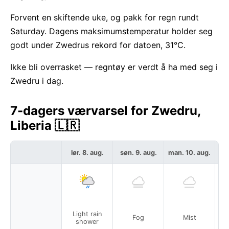
Forvent en skiftende uke, og pakk for regn rundt
Saturday. Dagens maksimumstemperatur holder seg
godt under Zwedrus rekord for datoen, 31°C.
Ikke bli overrasket — regntøy er verdt å ha med seg i
Zwedru i dag.
7-dagers værvarsel for Zwedru,
Liberia 🇱🇷
lør. 8. aug.
søn. 9. aug.
man. 10. aug.
ti
Light rain
Fog
Mist
shower