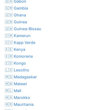
🇬🇦 Gabon
🇬🇲 Gambia
🇬🇭 Ghana
🇬🇳 Guinea
🇬🇼 Guinea-Bissau
🇨🇲 Kamerun
🇨🇻 Kapp Verde
🇰🇪 Kenya
🇰🇲 Komorene
🇨🇩 Kongo
🇱🇸 Lesotho
🇲🇬 Madagaskar
🇲🇼 Malawi
🇲🇱 Mali
🇲🇦 Marokko
🇲🇷 Mauritania