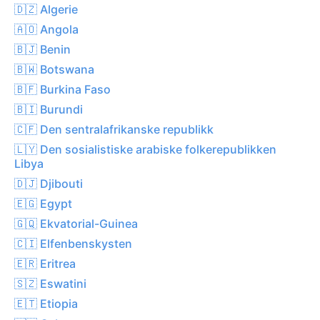
🇩🇿 Algerie
🇦🇴 Angola
🇧🇯 Benin
🇧🇼 Botswana
🇧🇫 Burkina Faso
🇧🇮 Burundi
🇨🇫 Den sentralafrikanske republikk
🇱🇾 Den sosialistiske arabiske folkerepublikken
Libya
🇩🇯 Djibouti
🇪🇬 Egypt
🇬🇶 Ekvatorial-Guinea
🇨🇮 Elfenbenskysten
🇪🇷 Eritrea
🇸🇿 Eswatini
🇪🇹 Etiopia