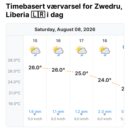
Timebasert værvarsel for Zwedru,
Liberia 🇱🇷 i dag
Saturday, August 08, 2026
15
16
17
18
1
28.0°C
26.0°
26.0°
26.0°C
25.0°
24.0°
24.0°C
22.
21.0°C
19.0°C
1.6 mm
1.1 mm
1.2 mm
2.0 mm
0.9
↑
↑
↑
↑
5.0 km/h
6.0 km/h
6.0 km/h
6.0 km/h
5.0 k