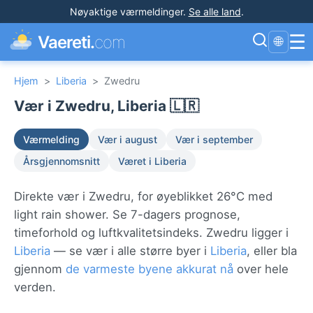
Nøyaktige værmeldinger
.
Se alle land
.
☰
Vaereti.
com
🌐
Hjem
>
Liberia
>
Zwedru
Vær i Zwedru, Liberia 🇱🇷
Værmelding
Vær i august
Vær i september
Årsgjennomsnitt
Været i Liberia
Direkte vær i Zwedru, for øyeblikket 26°C med
light rain shower. Se 7-dagers prognose,
timeforhold og luftkvalitetsindeks. Zwedru ligger i
Liberia
— se vær i alle større byer i
Liberia
, eller bla
gjennom
de varmeste byene akkurat nå
over hele
verden.