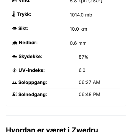
🌬️
Vind:
5.8 kph (280°)
🌡️
Trykk:
1014.0 mb
👁️
Sikt:
10.0 km
🌧️
Nedbør:
0.6 mm
☁️
Skydekke:
87%
☀️
UV-indeks:
6.0
🌅
Soloppgang:
06:27 AM
🌇
Solnedgang:
06:48 PM
Hvordan er været i Zwedru