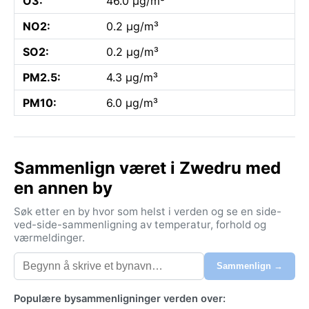
O3:
46.0 µg/m³
NO2:
0.2 µg/m³
SO2:
0.2 µg/m³
PM2.5:
4.3 µg/m³
PM10:
6.0 µg/m³
Sammenlign været i Zwedru med
en annen by
Søk etter en by hvor som helst i verden og se en side-
ved-side-sammenligning av temperatur, forhold og
værmeldinger.
Sammenlign →
Populære bysammenligninger verden over: