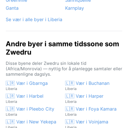
Ganta
Karnplay
Se vær i alle byer i Liberia
Andre byer i samme tidssone som
Zwedru
Disse byene deler Zwedru sin lokale tid
(Africa/Monrovia) — nyttig for å planlegge samtaler eller
sammenligne dagslys.
🇱🇷 Vær i Gbarnga
🇱🇷 Vær i Buchanan
Liberia
Liberia
🇱🇷 Vær i Harbel
🇱🇷 Vær i Harper
Liberia
Liberia
🇱🇷 Vær i Pleebo City
🇱🇷 Vær i Foya Kamara
Liberia
Liberia
🇱🇷 Vær i New Yekepa
🇱🇷 Vær i Voinjama
Liberia
Liberia