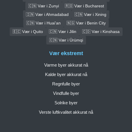
🇨🇳 Vær i Zunyi
🇷🇴 Vær i Bucharest
🇮🇳 Vær i Ahmadabad
🇨🇳 Vær i Xining
🇨🇳 Vær i Huai'an
🇳🇬 Vær i Benin City
🇪🇨 Vær i Quito
🇨🇳 Vær i Jilin
🇨🇩 Vær i Kinshasa
🇨🇳 Vær i Ürümqi
Vær ekstremt
Varme byer akkurat nå
Kalde byer akkurat nå
Regnfulle byer
Vindfulle byer
Solrike byer
Verste luftkvalitet akkurat nå