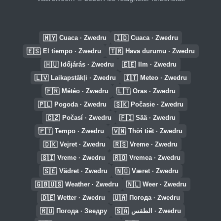
🇲🇾
🇮🇩
Cuaca · Zwedru
Cuaca · Zwedru
🇪🇸
🇹🇷
El tiempo · Zwedru
Hava durumu · Zwedru
🇭🇺
🇪🇪
Időjárás · Zwedru
Ilm · Zwedru
🇱🇻
🇮🇹
Laikapstākļi · Zwedru
Meteo · Zwedru
🇫🇷
🇱🇹
Météo · Zwedru
Oras · Zwedru
🇵🇱
🇸🇰
Pogoda · Zwedru
Počasie · Zwedru
🇨🇿
🇫🇮
Počasí · Zwedru
Sää · Zwedru
🇵🇹
🇻🇳
Tempo · Zwedru
Thời tiết · Zwedru
🇩🇰
🇷🇸
Vejret · Zwedru
Vreme · Zwedru
🇸🇮
🇷🇴
Vreme · Zwedru
Vremea · Zwedru
🇸🇪
🇳🇴
Vädret · Zwedru
Været · Zwedru
🇬🇧🇺🇸
🇳🇱
Weather · Zwedru
Weer · Zwedru
🇩🇪
🇺🇦
Wetter · Zwedru
Погода · Zwedru
🇷🇺
🇸🇦
Погода · Зведру
الطقس · Zwedru