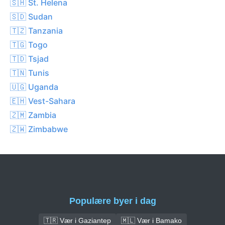
🇸🇭 St. Helena
🇸🇩 Sudan
🇹🇿 Tanzania
🇹🇬 Togo
🇹🇩 Tsjad
🇹🇳 Tunis
🇺🇬 Uganda
🇪🇭 Vest-Sahara
🇿🇲 Zambia
🇿🇼 Zimbabwe
Populære byer i dag
🇹🇷 Vær i Gaziantep
🇲🇱 Vær i Bamako