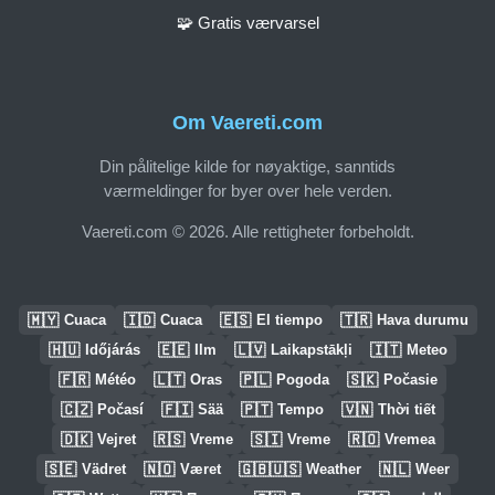
🧩 Gratis værvarsel
Om Vaereti.com
Din pålitelige kilde for nøyaktige, sanntids
værmeldinger for byer over hele verden.
Vaereti.com © 2026. Alle rettigheter forbeholdt.
🇲🇾
🇮🇩
🇪🇸
🇹🇷
Cuaca
Cuaca
El tiempo
Hava durumu
🇭🇺
🇪🇪
🇱🇻
🇮🇹
Időjárás
Ilm
Laikapstākļi
Meteo
🇫🇷
🇱🇹
🇵🇱
🇸🇰
Météo
Oras
Pogoda
Počasie
🇨🇿
🇫🇮
🇵🇹
🇻🇳
Počasí
Sää
Tempo
Thời tiết
🇩🇰
🇷🇸
🇸🇮
🇷🇴
Vejret
Vreme
Vreme
Vremea
🇸🇪
🇳🇴
🇬🇧🇺🇸
🇳🇱
Vädret
Været
Weather
Weer