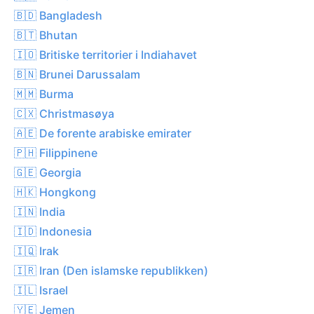
🇧🇩 Bangladesh
🇧🇹 Bhutan
🇮🇴 Britiske territorier i Indiahavet
🇧🇳 Brunei Darussalam
🇲🇲 Burma
🇨🇽 Christmasøya
🇦🇪 De forente arabiske emirater
🇵🇭 Filippinene
🇬🇪 Georgia
🇭🇰 Hongkong
🇮🇳 India
🇮🇩 Indonesia
🇮🇶 Irak
🇮🇷 Iran (Den islamske republikken)
🇮🇱 Israel
🇾🇪 Jemen