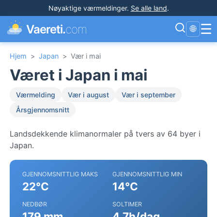
Nøyaktige værmeldinger
.
Se alle land
.
☰
Vaereti.
com
🌐
Hjem
>
Japan
>
Vær i mai
Været i Japan i mai
Værmelding
Vær i august
Vær i september
Årsgjennomsnitt
Landsdekkende klimanormaler på tvers av 64 byer i
Japan.
GJENNOMSNITTLIG MAKS
GJENNOMSNITTLIG MIN
22°C
14°C
NEDBØR
SOLTIMER
179 mm
4.7h/dag