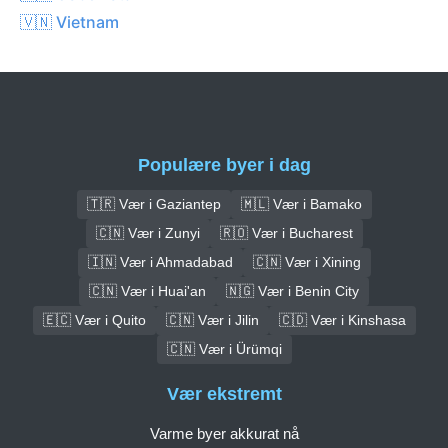
🇻🇳 Vietnam
Populære byer i dag
🇹🇷 Vær i Gaziantep
🇲🇱 Vær i Bamako
🇨🇳 Vær i Zunyi
🇷🇴 Vær i Bucharest
🇮🇳 Vær i Ahmadabad
🇨🇳 Vær i Xining
🇨🇳 Vær i Huai'an
🇳🇬 Vær i Benin City
🇪🇨 Vær i Quito
🇨🇳 Vær i Jilin
🇨🇩 Vær i Kinshasa
🇨🇳 Vær i Ürümqi
Vær ekstremt
Varme byer akkurat nå