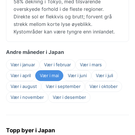
58% dekning i Tokyo, med tilsvarende
overskyede forhold i de fleste regioner.
Direkte sol er flekkvis og brutt; forvent grå
strekk mellom korte lyse øyeblikk.
Kystområder kan være tyngre enn innlandet.
Andre måneder i Japan
Vær i januar
Vær i februar
Vær i mars
Vær i april
Vær i mai
Vær i juni
Vær i juli
Vær i august
Vær i september
Vær i oktober
Vær i november
Vær i desember
Topp byer i Japan