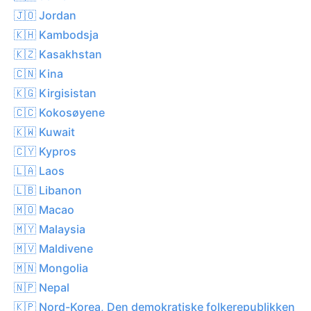
🇯🇴 Jordan
🇰🇭 Kambodsja
🇰🇿 Kasakhstan
🇨🇳 Kina
🇰🇬 Kirgisistan
🇨🇨 Kokosøyene
🇰🇼 Kuwait
🇨🇾 Kypros
🇱🇦 Laos
🇱🇧 Libanon
🇲🇴 Macao
🇲🇾 Malaysia
🇲🇻 Maldivene
🇲🇳 Mongolia
🇳🇵 Nepal
🇰🇵 Nord-Korea, Den demokratiske folkerepublikken