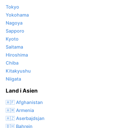
Tokyo
Yokohama
Nagoya
Sapporo
Kyoto
Saitama
Hiroshima
Chiba
Kitakyushu
Niigata
Land i Asien
🇦🇫 Afghanistan
🇦🇲 Armenia
🇦🇿 Aserbajdsjan
🇧🇭 Bahrein