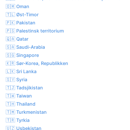
🇴🇲 Oman
🇹🇱 Øst-Timor
🇵🇰 Pakistan
🇵🇸 Palestinsk territorium
🇶🇦 Qatar
🇸🇦 Saudi-Arabia
🇸🇬 Singapore
🇰🇷 Sør-Korea, Republikken
🇱🇰 Sri Lanka
🇸🇾 Syria
🇹🇯 Tadsjikistan
🇹🇼 Taiwan
🇹🇭 Thailand
🇹🇲 Turkmenistan
🇹🇷 Tyrkia
🇺🇿 Usbekistan