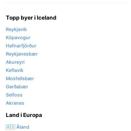
Topp byer i Iceland
Reykjavík
Kópavogur
Hafnarfjörður
Reykjanesbær
Akureyri
Keflavík
Mosfellsbær
Garðabær
Selfoss
Akranes
Land i Europa
🇦🇽 Åland