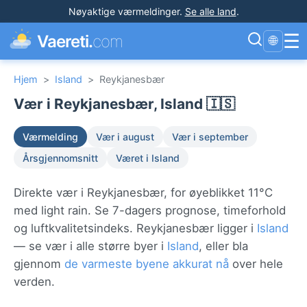
Nøyaktige værmeldinger
.
Se alle land
.
☰
Vaereti.
com
🌐
Hjem
>
Island
>
Reykjanesbær
Vær i Reykjanesbær, Island 🇮🇸
Værmelding
Vær i august
Vær i september
Årsgjennomsnitt
Været i Island
Direkte vær i Reykjanesbær, for øyeblikket 11°C
med light rain. Se 7-dagers prognose, timeforhold
og luftkvalitetsindeks. Reykjanesbær ligger i
Island
— se vær i alle større byer i
Island
, eller bla
gjennom
de varmeste byene akkurat nå
over hele
verden.