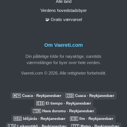
Alle land
Verdens hovedstadsbyer
🧩 Gratis værvarsel
Om Vaereti.com
Din pålitelige kilde for nøyaktige, sanntids
værmeldinger for byer over hele verden.
Vaereti.com © 2026. Alle rettigheter forbeholdt.
🇲🇾
🇮🇩
Cuaca · Reykjanesbær
Cuaca · Reykjanesbær
🇪🇸
El tiempo · Reykjanesbær
🇹🇷
Hava durumu · Reykjanesbær
🇭🇺
🇪🇪
Időjárás · Reykjanesbær
Ilm · Reykjanesbær
🇱🇻
🇮🇹
Laikapstākļi · Reykjanesbær
Meteo · Reykjanesbær