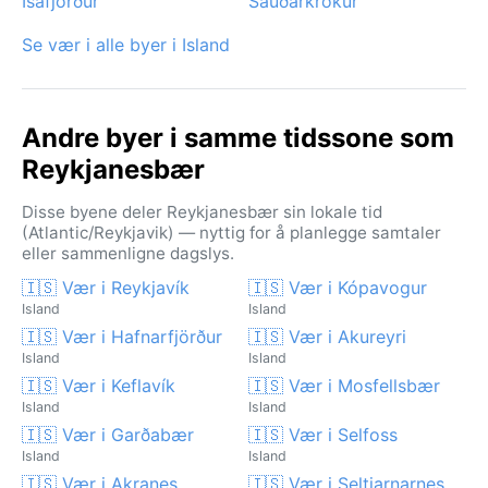
Ísafjörður
Sauðárkrókur
Se vær i alle byer i Island
Andre byer i samme tidssone som
Reykjanesbær
Disse byene deler Reykjanesbær sin lokale tid
(Atlantic/Reykjavik) — nyttig for å planlegge samtaler
eller sammenligne dagslys.
🇮🇸 Vær i Reykjavík
🇮🇸 Vær i Kópavogur
Island
Island
🇮🇸 Vær i Hafnarfjörður
🇮🇸 Vær i Akureyri
Island
Island
🇮🇸 Vær i Keflavík
🇮🇸 Vær i Mosfellsbær
Island
Island
🇮🇸 Vær i Garðabær
🇮🇸 Vær i Selfoss
Island
Island
🇮🇸 Vær i Akranes
🇮🇸 Vær i Seltjarnarnes