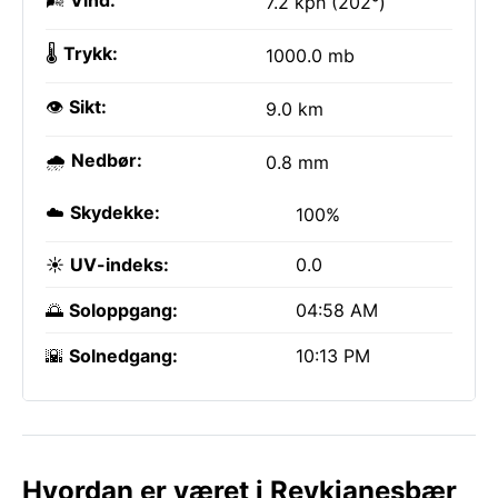
🌬️
Vind:
7.2 kph (202°)
🌡️
Trykk:
1000.0 mb
👁️
Sikt:
9.0 km
🌧️
Nedbør:
0.8 mm
☁️
Skydekke:
100%
☀️
UV-indeks:
0.0
🌅
Soloppgang:
04:58 AM
🌇
Solnedgang:
10:13 PM
Hvordan er været i Reykjanesbær