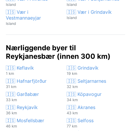
Island
Island
🇮🇸 Vær i
🇮🇸 Vær i Grindavík
Vestmannaeyjar
Island
Island
Nærliggende byer til
Reykjanesbær (innen 300 km)
🇮🇸 Keflavík
🇮🇸 Grindavík
1 km
19 km
🇮🇸 Hafnarfjörður
🇮🇸 Seltjarnarnes
31 km
32 km
🇮🇸 Garðabær
🇮🇸 Kópavogur
33 km
34 km
🇮🇸 Reykjavík
🇮🇸 Akranes
36 km
43 km
🇮🇸 Mosfellsbær
🇮🇸 Selfoss
46 km
77 km