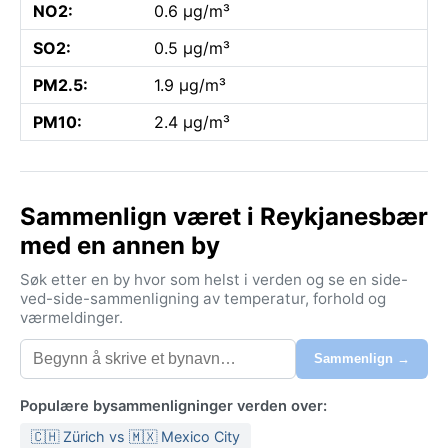
NO2:
0.6 µg/m³
SO2:
0.5 µg/m³
PM2.5:
1.9 µg/m³
PM10:
2.4 µg/m³
Sammenlign været i Reykjanesbær
med en annen by
Søk etter en by hvor som helst i verden og se en side-
ved-side-sammenligning av temperatur, forhold og
værmeldinger.
Sammenlign →
Populære bysammenligninger verden over:
🇨🇭 Zürich vs 🇲🇽 Mexico City