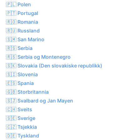
🇵🇱 Polen
🇵🇹 Portugal
🇷🇴 Romania
🇷🇺 Russland
🇸🇲 San Marino
🇷🇸 Serbia
🇷🇸 Serbia og Montenegro
🇸🇰 Slovakia (Den slovakiske republikk)
🇸🇮 Slovenia
🇪🇸 Spania
🇬🇧 Storbritannia
🇸🇯 Svalbard og Jan Mayen
🇨🇭 Sveits
🇸🇪 Sverige
🇨🇿 Tsjekkia
🇩🇪 Tyskland