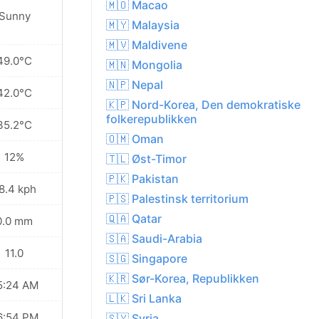
🇲🇴 Macao
Sunny
🇲🇾 Malaysia
🇲🇻 Maldivene
49.0°C
🇲🇳 Mongolia
🇳🇵 Nepal
42.0°C
🇰🇵 Nord-Korea, Den demokratiske
folkerepublikken
35.2°C
🇴🇲 Oman
12%
🇹🇱 Øst-Timor
🇵🇰 Pakistan
8.4 kph
🇵🇸 Palestinsk territorium
🇶🇦 Qatar
0.0 mm
🇸🇦 Saudi-Arabia
11.0
🇸🇬 Singapore
🇰🇷 Sør-Korea, Republikken
5:24 AM
🇱🇰 Sri Lanka
6:54 PM
🇸🇾 Syria