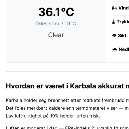
36.1°C
🌬️
Vind
🌡️
Trykk
føles som 31.9°C
Clear
👁️
Sikt:
🌧️
Ned
Hvordan er været i Karbala akkurat 
Karbala holder seg brennhett etter mørkets frembrudd med
Det føles merkbart kaldere enn termometeret viser — mer
Lav luftfuktighet på 19% holder luften frisk.
Luften er moderat i dag — EPA-indeks 2; uvanlig føls