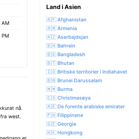
Land i Asien
🇦🇫 Afghanistan
0 AM
🇦🇲 Armenia
8 PM
🇦🇿 Aserbajdsjan
🇧🇭 Bahrein
🇧🇩 Bangladesh
🇧🇹 Bhutan
🇮🇴 Britiske territorier i Indiahavet
🇧🇳 Brunei Darussalam
🇲🇲 Burma
🇨🇽 Christmasøya
🇦🇪 De forente arabiske emirater
kkurat nå.
🇵🇭 Filippinene
fra west.
🇬🇪 Georgia
🇭🇰 Hongkong
lnedgang er