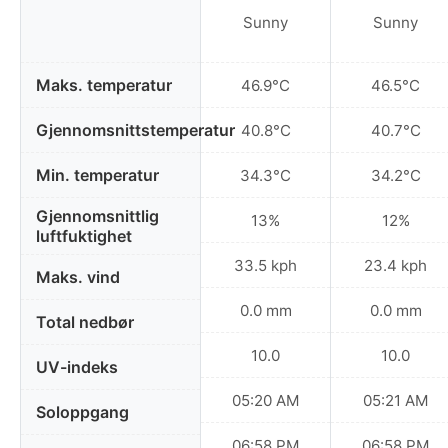
Sunny
Sunny
Maks. temperatur
46.9°C
46.5°C
Gjennomsnittstemperatur
40.8°C
40.7°C
Min. temperatur
34.3°C
34.2°C
Gjennomsnittlig
13%
12%
luftfuktighet
33.5 kph
23.4 kph
Maks. vind
0.0 mm
0.0 mm
Total nedbør
10.0
10.0
UV-indeks
05:20 AM
05:21 AM
Soloppgang
06:58 PM
06:58 PM