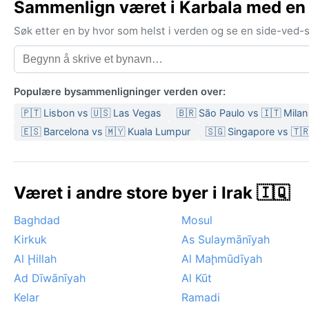
Sammenlign været i Karbala med en
Søk etter en by hvor som helst i verden og se en side-ved
Populære bysammenligninger verden over:
🇵🇹 Lisbon vs 🇺🇸 Las Vegas
🇧🇷 São Paulo vs 🇮🇹 Milan
🇪🇸 Barcelona vs 🇲🇾 Kuala Lumpur
🇸🇬 Singapore vs 🇹🇷
Været i andre store byer i Irak 🇮🇶
Baghdad
Mosul
Kirkuk
As Sulaymānīyah
Al Ḩillah
Al Maḩmūdīyah
Ad Dīwānīyah
Al Kūt
Kelar
Ramadi