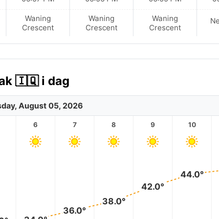
Waning
Waning
Waning
N
Crescent
Crescent
Crescent
ak 🇮🇶 i dag
day, August 05, 2026
6
7
8
9
10
44.0°
42.0°
38.0°
36.0°