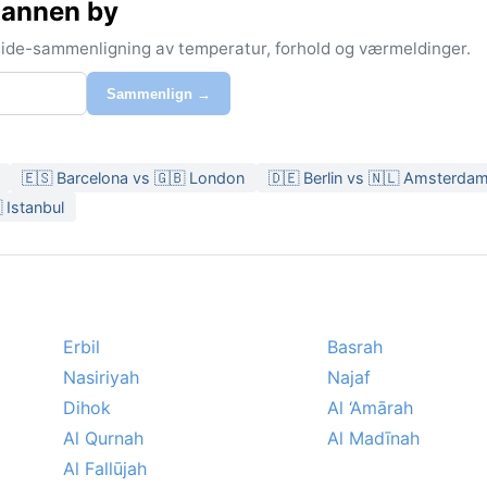
 annen by
-side-sammenligning av temperatur, forhold og værmeldinger.
Sammenlign →
🇪🇸 Barcelona vs 🇬🇧 London
🇩🇪 Berlin vs 🇳🇱 Amsterda
 Istanbul
Erbil
Basrah
Nasiriyah
Najaf
Dihok
Al ‘Amārah
Al Qurnah
Al Madīnah
Al Fallūjah