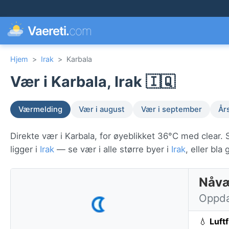
Vaereti.
com
Hjem
>
Irak
>
Karbala
Vær i Karbala, Irak 🇮🇶
Værmelding
Vær i august
Vær i september
År
Direkte vær i Karbala, for øyeblikket 36°C med clear. 
ligger i
Irak
— se vær i alle større byer i
Irak
, eller bl
Nåvæ
Oppdat
💧
Luft