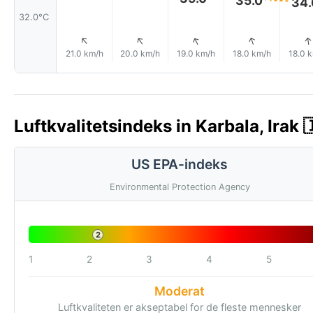
34.
32.0°C
↑
↑
↑
↑
21.0 km/h
20.0 km/h
19.0 km/h
18.0 km/h
18.0 
Luftkvalitetsindeks in Karbala, Irak 
US EPA-indeks
Environmental Protection Agency
2
1
2
3
4
5
Moderat
Luftkvaliteten er akseptabel for de fleste mennesker