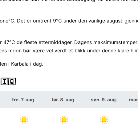
None°C. Det er omtrent 9°C under den vanlige august-gjenn
r 47°C de fleste ettermiddager. Dagens maksimumstempera
ens moon bør være vel verdt et blikk under denne klare hi
en i Karbala i dag.
 🇮🇶
fre. 7. aug.
lør. 8. aug.
søn. 9. aug.
man