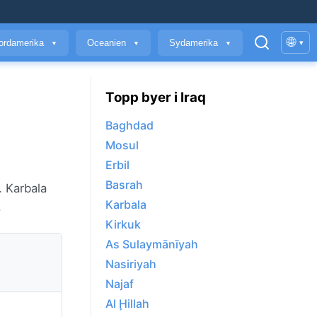
🌐
ordamerika
Oceanien
Sydamerika
▾
▼
▼
▼
Topp byer i Iraq
Baghdad
Mosul
Erbil
Basrah
. Karbala
Karbala
.
Kirkuk
As Sulaymānīyah
Nasiriyah
Najaf
Al Ḩillah