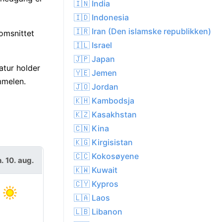
🇮🇳 India
🇮🇩 Indonesia
🇮🇷 Iran (Den islamske republikken)
omsnittet
🇮🇱 Israel
🇯🇵 Japan
tur holder
🇾🇪 Jemen
mmelen.
🇯🇴 Jordan
🇰🇭 Kambodsja
🇰🇿 Kasakhstan
🇨🇳 Kina
🇰🇬 Kirgisistan
🇨🇨 Kokosøyene
. 10. aug.
🇰🇼 Kuwait
🇨🇾 Kypros
🇱🇦 Laos
🇱🇧 Libanon