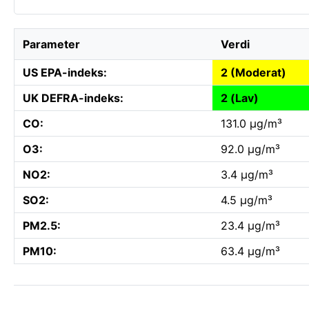
Parameter
Verdi
US EPA-indeks:
2 (Moderat)
UK DEFRA-indeks:
2 (Lav)
CO:
131.0 µg/m³
O3:
92.0 µg/m³
NO2:
3.4 µg/m³
SO2:
4.5 µg/m³
PM2.5:
23.4 µg/m³
PM10:
63.4 µg/m³