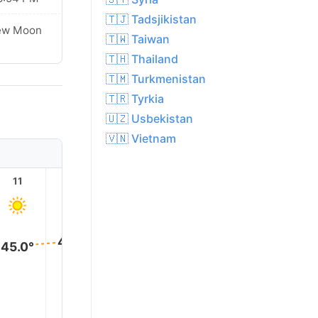
🇹🇯 Tadsjikistan
ew Moon
🇹🇼 Taiwan
🇹🇭 Thailand
🇹🇲 Turkmenistan
🇹🇷 Tyrkia
🇺🇿 Usbekistan
🇻🇳 Vietnam
11
12
13
14
15
16
47.0°
47.0°
47.0°
46.0°
46.0°
45.0°