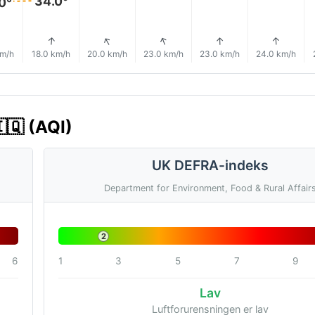
34.0°
0°
↑
↑
↑
↑
↑
↑
km/h
18.0 km/h
20.0 km/h
23.0 km/h
23.0 km/h
24.0 km/h
🇮🇶 (AQI)
UK DEFRA-indeks
Department for Environment, Food & Rural Affair
2
6
1
3
5
7
9
Lav
Luftforurensningen er lav