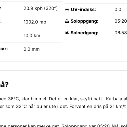
:
20.9 kph (320°)
☀️
UV-indeks:
0.0
🌅
Soloppgang:
05:2
:
1002.0 mb
🌇
Solnedgang:
06:5
10.0 km
bør:
0.0 mm
nå?
 36°C, klar himmel. Det er en klar, skyfri natt i Karbala a
 som 32°C når du er ute i det. Forvent en bris på 21 km/t 
omme personer kan merke det. Soloppgang var 05:20 AM, so