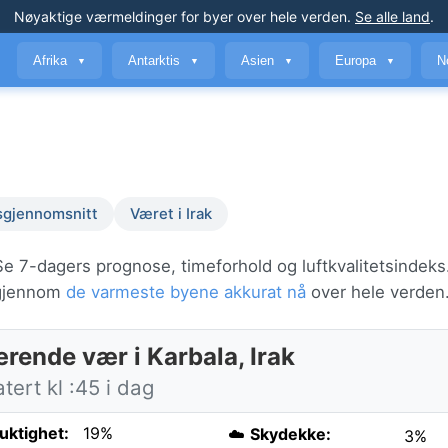
Nøyaktige værmeldinger
for byer over hele verden
.
Se alle land
.
Afrika
Antarktis
Asien
Europa
N
▼
▼
▼
▼
sgjennomsnitt
Været i Irak
Se 7-dagers prognose, timeforhold og luftkvalitetsindeks
a gjennom
de varmeste byene akkurat nå
over hele verden
rende vær i Karbala, Irak
ert kl :45 i dag
fuktighet:
19%
☁️
Skydekke:
3%