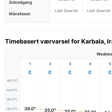
Solnedgang
Last Quarter
Last Quarter
Månefasen
Timebasert værvarsel for Karbala, Ir
Wednes
1
2
3
4
5
48.0°C
44.0°C
40.0°C
36.0°
36.0°C
35.0°
35.0°
35.0°