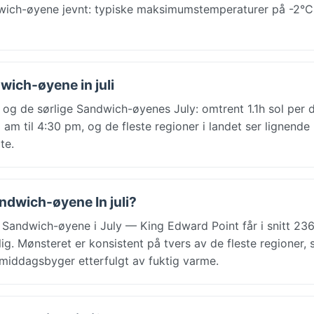
dwich-øyene jevnt: typiske maksimumstemperaturer på -2°C
wich-øyene in juli
g de sørlige Sandwich-øyenes July: omtrent 1.1h sol per d
am til 4:30 pm, og de fleste regioner i landet ser lignende
te.
andwich-øyene In juli?
 Sandwich-øyene i July — King Edward Point får i snitt 2
. Mønsteret er konsistent på tvers av de fleste regioner, s
rmiddagsbyger etterfulgt av fuktig varme.