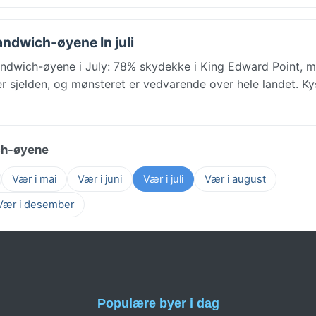
andwich-øyene In juli
ndwich-øyene i July: 78% skydekke i King Edward Point, 
 er sjelden, og mønsteret er vedvarende over hele landet. Ky
ch-øyene
Vær i mai
Vær i juni
Vær i juli
Vær i august
Vær i desember
Populære byer i dag