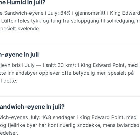
e Humid In juli?
e Sandwich-øyene i July: 84% i gjennomsnitt i King Edward
 Luften føles tykk og tung fra soloppgang til solnedgang, m
pesielt kvelende.
-øyene In juli
vn bris i July — i snitt 23 km/t i King Edward Point, med
tte innlandsbyer opplever ofte betydelig mer, spesielt på
l dette.
Sandwich-øyene In juli?
ich-øyenes July: 16.8 snødager i King Edward Point, med
 og fjellrike byer har kontinuerlig snødekke, mens lavlands
edelser.