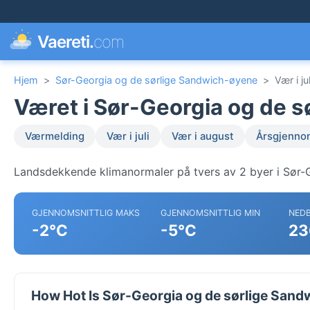
Vaereti.
com
Hjem
>
Sør-Georgia og de sørlige Sandwich-øyene
>
Vær i jul
Været i Sør-Georgia og de sø
Værmelding
Vær i juli
Vær i august
Årsgjenno
Landsdekkende klimanormaler på tvers av 2 byer i Sør-
GJENNOMSNITTLIG MAKS
GJENNOMSNITTLIG MIN
NED
-2°C
-5°C
23
How Hot Is Sør-Georgia og de sørlige Sandw