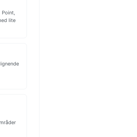
 Point,
ed lite
 lignende
områder