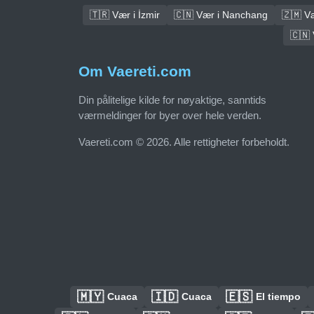
🇹🇷 Vær i İzmir
🇨🇳 Vær i Nanchang
🇿🇲 V
🇨🇳 
Om Vaereti.com
Din pålitelige kilde for nøyaktige, sanntids
værmeldinger for byer over hele verden.
Vaereti.com © 2026. Alle rettigheter forbeholdt.
🇲🇾
🇮🇩
🇪🇸
Cuaca
Cuaca
El tiempo