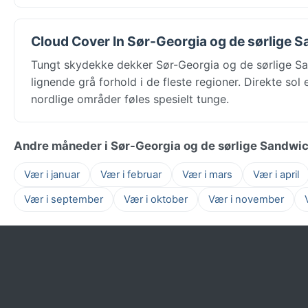
Cloud Cover In Sør-Georgia og de sørlige S
Tungt skydekke dekker Sør-Georgia og de sørlige Sa
lignende grå forhold i de fleste regioner. Direkte sol
nordlige områder føles spesielt tunge.
Andre måneder i Sør-Georgia og de sørlige Sandwi
Vær i januar
Vær i februar
Vær i mars
Vær i april
Vær i september
Vær i oktober
Vær i november