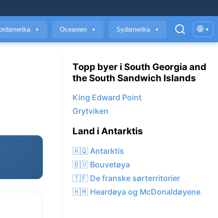
🌐
ordamerika
Oceanien
Sydamerika
▾
▼
▼
▼
Topp byer i South Georgia and
the South Sandwich Islands
King Edward Point
Grytviken
Land i Antarktis
🇦🇶 Antarktis
🇧🇻 Bouvetøya
🇹🇫 De franske sørterritorier
🇭🇲 Heardøya og McDonaldøyene