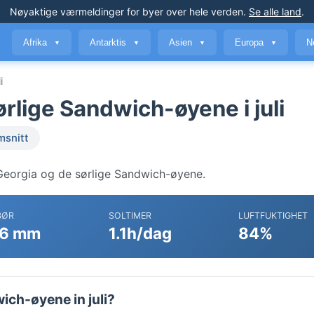
Nøyaktige værmeldinger
for byer over hele verden
.
Se alle land
.
Afrika
Antarktis
Asien
Europa
N
▼
▼
▼
▼
i
rlige Sandwich-øyene i juli
msnitt
Georgia og de sørlige Sandwich-øyene.
BØR
SOLTIMER
LUFTFUKTIGHET
6 mm
1.1h/dag
84%
ich-øyene in juli?