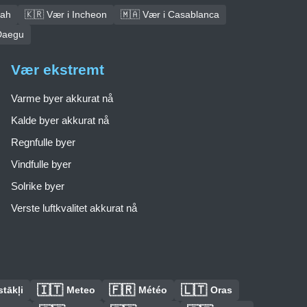
dah
🇰🇷 Vær i Incheon
🇲🇦 Vær i Casablanca
Daegu
Vær ekstremt
Varme byer akkurat nå
Kalde byer akkurat nå
Regnfulle byer
Vindfulle byer
Solrike byer
Verste luftkvalitet akkurat nå
🇮🇹
🇫🇷
🇱🇹
tākļi
Meteo
Météo
Oras