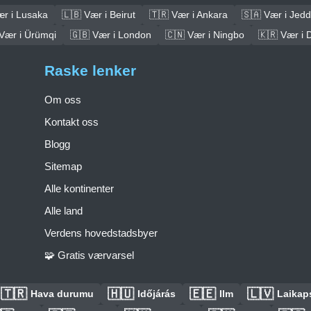
ær i Lusaka
🇱🇧 Vær i Beirut
🇹🇷 Vær i Ankara
🇸🇦 Vær i Jed
Vær i Ürümqi
🇬🇧 Vær i London
🇨🇳 Vær i Ningbo
🇰🇷 Vær i 
Raske lenker
Om oss
Kontakt oss
Blogg
Sitemap
Alle kontinenter
Alle land
Verdens hovedstadsbyer
🧩 Gratis værvarsel
🇹🇷
🇭🇺
🇪🇪
🇱🇻
Hava durumu
Időjárás
Ilm
Laikaps