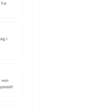
 fra
ag i
36 mm
pesielt