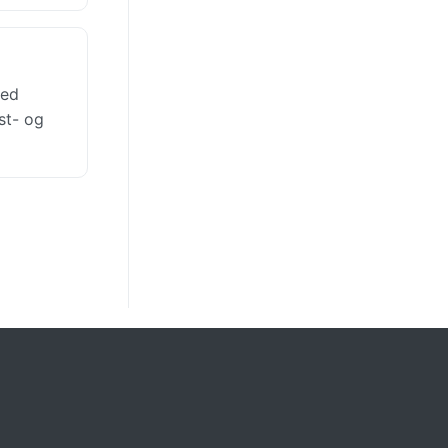
med
st- og