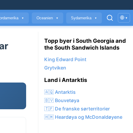
🌐
ordamerika
Oceanien
Sydamerika
▾
▼
▼
▼
Topp byer i South Georgia and
ar
the South Sandwich Islands
King Edward Point
Grytviken
Land i Antarktis
🇦🇶 Antarktis
🇧🇻 Bouvetøya
🇹🇫 De franske sørterritorier
🇭🇲 Heardøya og McDonaldøyene