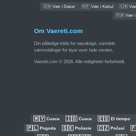
🇸🇳 Vær i Dakar
🇦🇫 Vær i Kabul
🇨🇳 Vær 
🇵🇭 Vær i
Om Vaereti.com
Din pålitelige kilde for nøyaktige, sanntids
værmeldinger for byer over hele verden.
Vaereti.com © 2026. Alle rettigheter forbeholdt.
🇲🇾
🇮🇩
🇪🇸
Cuaca
Cuaca
El tiempo
🇵🇱
🇸🇰
🇨🇿

Pogoda
Počasie
Počasí