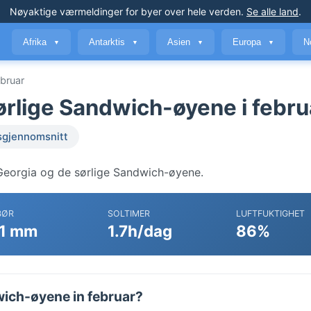
Nøyaktige værmeldinger
for byer over hele verden
.
Se alle land
.
Afrika
Antarktis
Asien
Europa
N
▼
▼
▼
▼
ebruar
ørlige Sandwich-øyene i febru
sgjennomsnitt
Georgia og de sørlige Sandwich-øyene.
BØR
SOLTIMER
LUFTFUKTIGHET
1 mm
1.7h/dag
86%
wich-øyene in februar?