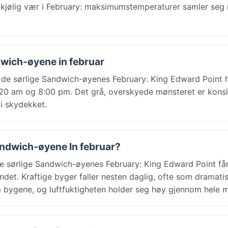
 kjølig vær i February: maksimumstemperaturer samler seg 
dwich-øyene in februar
 de sørlige Sandwich-øyenes February: King Edward Point h
5:20 am og 8:00 pm. Det grå, overskyede mønsteret er konsi
 i skydekket.
Sandwich-øyene In februar?
 sørlige Sandwich-øyenes February: King Edward Point få
ndet. Kraftige byger faller nesten daglig, ofte som dramati
m bygene, og luftfuktigheten holder seg høy gjennom hele 