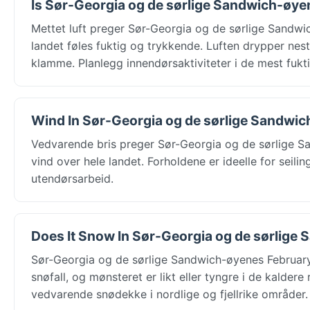
Is Sør-Georgia og de sørlige Sandwich-øye
Mettet luft preger Sør-Georgia og de sørlige Sandwi
landet føles fuktig og trykkende. Luften drypper nes
klamme. Planlegg innendørsaktiviteter i de mest fuk
Wind In Sør-Georgia og de sørlige Sandwic
Vedvarende bris preger Sør-Georgia og de sørlige S
vind over hele landet. Forholdene er ideelle for seil
utendørsarbeid.
Does It Snow In Sør-Georgia og de sørlige 
Sør-Georgia og de sørlige Sandwich-øyenes February b
snøfall, og mønsteret er likt eller tyngre i de kalde
vedvarende snødekke i nordlige og fjellrike områder.