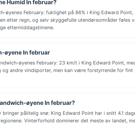
ne Humid In februar?
ch-øyenes February: fuktighet på 86% i King Edward Point,
ten etter regn, og selv skyggefulle utendørsområder føles 
tige ettermiddagstimene.
h-øyene In februar
andwich-øyenes February: 23 km/t i King Edward Point, me
ing og andre vindsporter, men kan være forstyrrende for fint
Sandwich-øyene In februar?
ringer pålitelig snø: King Edward Point har i snitt 4.1 da
re regionene. Vinterforhold dominerer det meste av landet, m