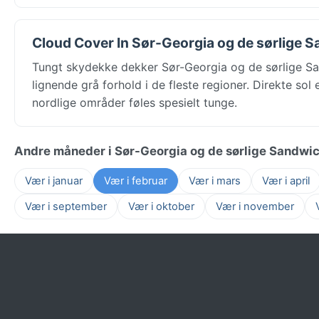
Cloud Cover In Sør-Georgia og de sørlige 
Tungt skydekke dekker Sør-Georgia og de sørlige S
lignende grå forhold i de fleste regioner. Direkte sol
nordlige områder føles spesielt tunge.
Andre måneder i Sør-Georgia og de sørlige Sandwi
Vær i januar
Vær i februar
Vær i mars
Vær i april
Vær i september
Vær i oktober
Vær i november