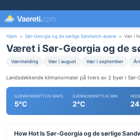
Vaereti.
com
Hjem
>
Sør-Georgia og de sørlige Sandwich-øyene
>
Vær i f
Været i Sør-Georgia og de s
Værmelding
Vær i august
Vær i september
År
Landsdekkende klimanormaler på tvers av 2 byer i Sør-
GJENNOMSNITTLIG MAKS
GJENNOMSNITTLIG MIN
NED
5°C
2°C
24
How Hot Is Sør-Georgia og de sørlige Sand