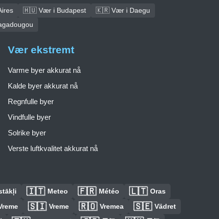
Aires
🇭🇺 Vær i Budapest
🇰🇷 Vær i Daegu
uagadougou
Vær ekstremt
Varme byer akkurat nå
Kalde byer akkurat nå
Regnfulle byer
Vindfulle byer
Solrike byer
Verste luftkvalitet akkurat nå
🇮🇹
🇫🇷
🇱🇹
tākļi
Meteo
Météo
Oras
🇸🇮
🇷🇴
🇸🇪
Vreme
Vreme
Vremea
Vädret