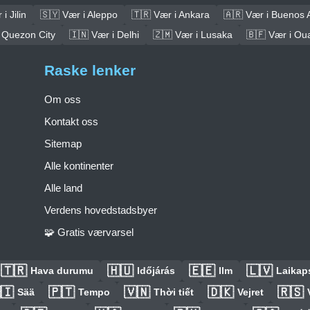
i Jilin
🇸🇾 Vær i Aleppo
🇹🇷 Vær i Ankara
🇦🇷 Vær i Buenos 
 Quezon City
🇮🇳 Vær i Delhi
🇿🇲 Vær i Lusaka
🇧🇫 Vær i O
Raske lenker
Om oss
Kontakt oss
Sitemap
Alle kontinenter
Alle land
Verdens hovedstadsbyer
🧩 Gratis værvarsel
🇹🇷
🇭🇺
🇪🇪
🇱🇻
Hava durumu
Időjárás
Ilm
Laikaps
🇮
🇵🇹
🇻🇳
🇩🇰
🇷🇸
Sää
Tempo
Thời tiết
Vejret