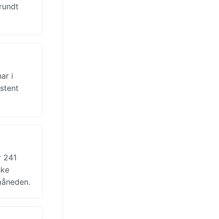
rundt
ar i
stent
r 241
ske
måneden.