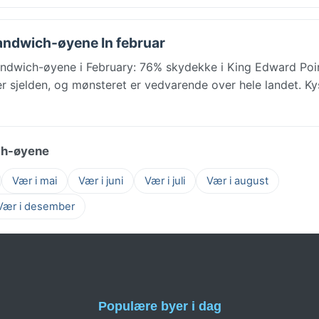
Sandwich-øyene In februar
andwich-øyene i February: 76% skydekke i King Edward Poi
 er sjelden, og mønsteret er vedvarende over hele landet. Ky
ch-øyene
Vær i mai
Vær i juni
Vær i juli
Vær i august
Vær i desember
Populære byer i dag