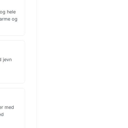
 og hele
varme og
d jevn
ger med
ed