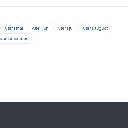
Vær i mai
Vær i juni
Vær i juli
Vær i august
Vær i desember