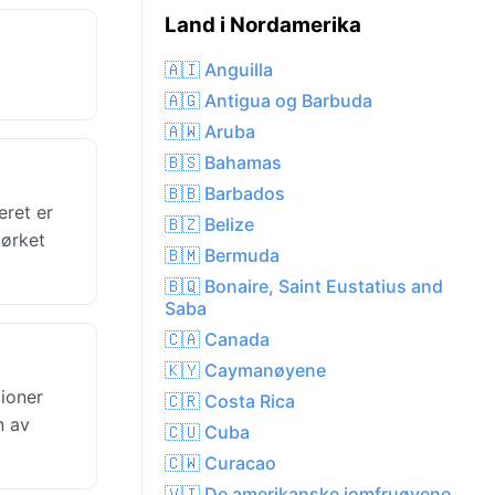
Land i Nordamerika
🇦🇮 Anguilla
🇦🇬 Antigua og Barbuda
🇦🇼 Aruba
🇧🇸 Bahamas
🇧🇧 Barbados
eret er
🇧🇿 Belize
mørket
🇧🇲 Bermuda
🇧🇶 Bonaire, Saint Eustatius and
Saba
🇨🇦 Canada
🇰🇾 Caymanøyene
ioner
🇨🇷 Costa Rica
n av
🇨🇺 Cuba
🇨🇼 Curacao
🇻🇮 De amerikanske jomfruøyene