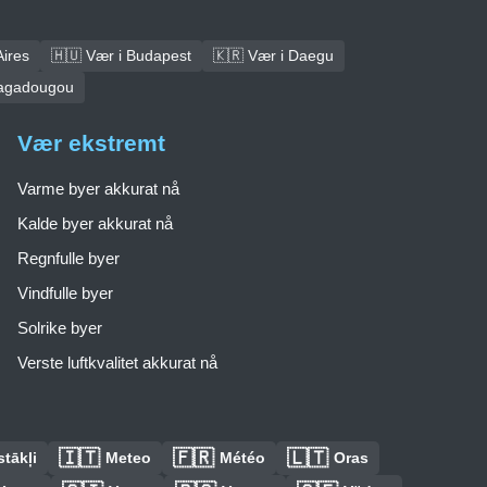
Aires
🇭🇺 Vær i Budapest
🇰🇷 Vær i Daegu
uagadougou
Vær ekstremt
Varme byer akkurat nå
Kalde byer akkurat nå
Regnfulle byer
Vindfulle byer
Solrike byer
Verste luftkvalitet akkurat nå
🇮🇹
🇫🇷
🇱🇹
tākļi
Meteo
Météo
Oras