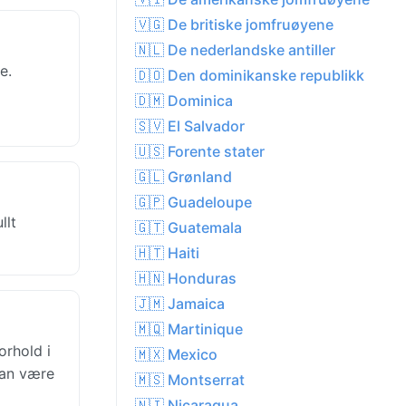
🇻🇬 De britiske jomfruøyene
🇳🇱 De nederlandske antiller
e.
🇩🇴 Den dominikanske republikk
🇩🇲 Dominica
🇸🇻 El Salvador
🇺🇸 Forente stater
🇬🇱 Grønland
🇬🇵 Guadeloupe
llt
🇬🇹 Guatemala
🇭🇹 Haiti
🇭🇳 Honduras
🇯🇲 Jamaica
🇲🇶 Martinique
orhold i
🇲🇽 Mexico
kan være
🇲🇸 Montserrat
🇳🇮 Nicaragua