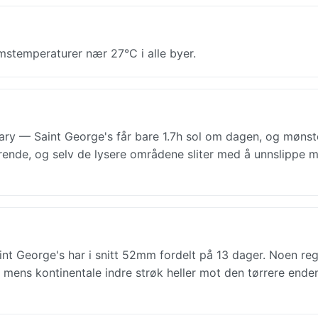
stemperaturer nær 27°C i alle byer.
ry — Saint George's får bare 1.7h sol om dagen, og mønst
varende, og selv de lysere områdene sliter med å unnslippe 
t George's har i snitt 52mm fordelt på 13 dager. Noen reg
er, mens kontinentale indre strøk heller mot den tørrere ende