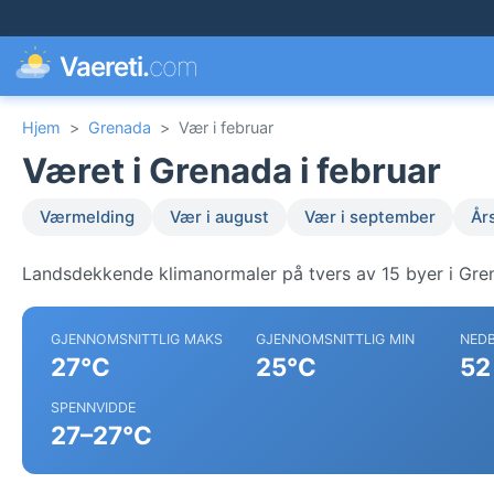
Vaereti.
com
Hjem
>
Grenada
>
Vær i februar
Været i Grenada i februar
Værmelding
Vær i august
Vær i september
År
Landsdekkende klimanormaler på tvers av 15 byer i Gre
GJENNOMSNITTLIG MAKS
GJENNOMSNITTLIG MIN
NED
27°C
25°C
52
SPENNVIDDE
27–27°C