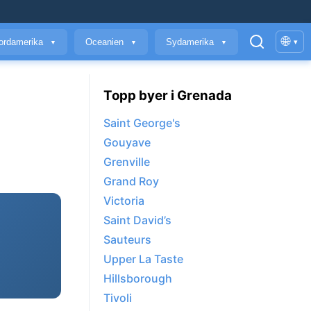
🌐
ordamerika
Oceanien
Sydamerika
▾
▼
▼
▼
Topp byer i Grenada
Saint George's
Gouyave
Grenville
Grand Roy
Victoria
Saint David’s
Sauteurs
Upper La Taste
Hillsborough
Tivoli