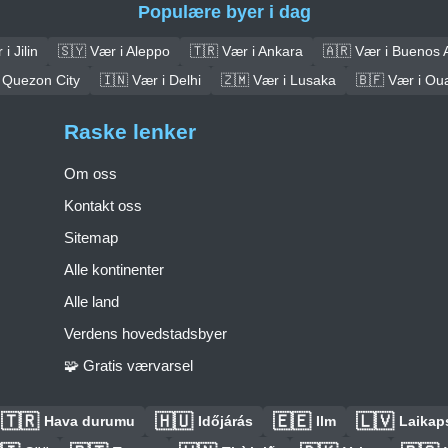
Populære byer i dag
i Jilin
🇸🇾 Vær i Aleppo
🇹🇷 Vær i Ankara
🇦🇷 Vær i Buenos 
 Quezon City
🇮🇳 Vær i Delhi
🇿🇲 Vær i Lusaka
🇧🇫 Vær i O
Raske lenker
Om oss
Kontakt oss
Sitemap
Alle kontinenter
Alle land
Verdens hovedstadsbyer
🧩 Gratis værvarsel
🇹🇷
🇭🇺
🇪🇪
🇱🇻
Hava durumu
Időjárás
Ilm
Laikaps