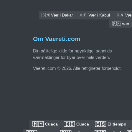
🇸🇳 Vær i Dakar
🇦🇫 Vær i Kabul
🇨🇳 Vær 
🇵🇭 Vær i
Om Vaereti.com
Din pålitelige kilde for nøyaktige, sanntids
værmeldinger for byer over hele verden.
Vaereti.com © 2026. Alle rettigheter forbeholdt.
🇲🇾
🇮🇩
🇪🇸
Cuaca
Cuaca
El tiempo