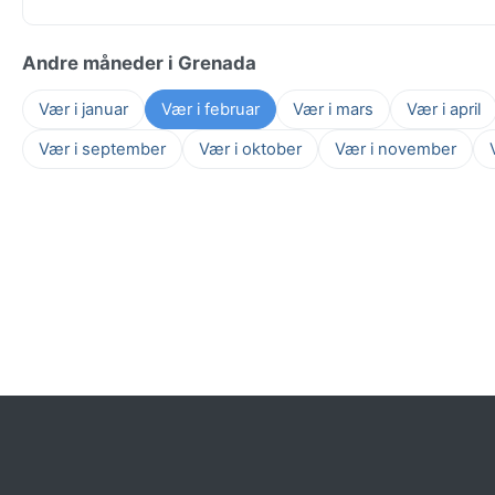
Andre måneder i Grenada
Vær i januar
Vær i februar
Vær i mars
Vær i april
Vær i september
Vær i oktober
Vær i november