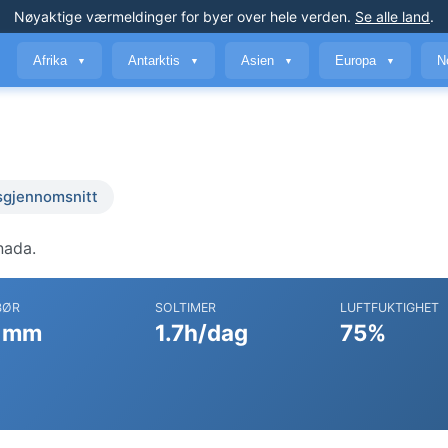
Nøyaktige værmeldinger
for byer over hele verden
.
Se alle land
.
Afrika
Antarktis
Asien
Europa
N
▼
▼
▼
▼
sgjennomsnitt
nada.
BØR
SOLTIMER
LUFTFUKTIGHET
 mm
1.7h/dag
75%