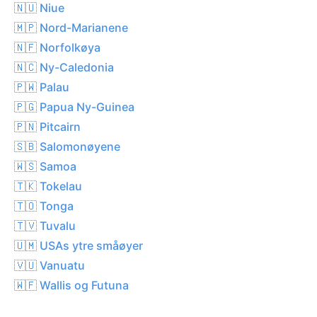
🇳🇺 Niue
🇲🇵 Nord-Marianene
🇳🇫 Norfolkøya
🇳🇨 Ny-Caledonia
🇵🇼 Palau
🇵🇬 Papua Ny-Guinea
🇵🇳 Pitcairn
🇸🇧 Salomonøyene
🇼🇸 Samoa
🇹🇰 Tokelau
🇹🇴 Tonga
🇹🇻 Tuvalu
🇺🇲 USAs ytre småøyer
🇻🇺 Vanuatu
🇼🇫 Wallis og Futuna