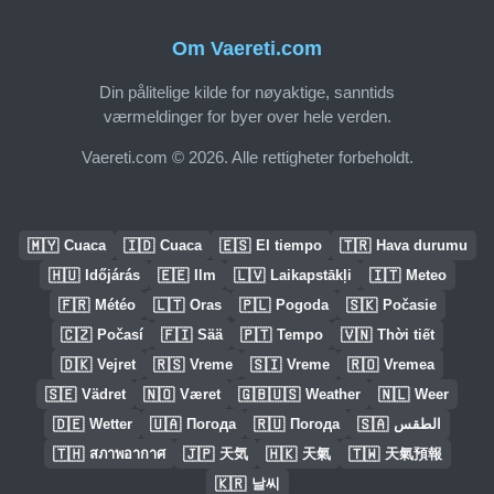
Om Vaereti.com
Din pålitelige kilde for nøyaktige, sanntids
værmeldinger for byer over hele verden.
Vaereti.com © 2026. Alle rettigheter forbeholdt.
🇲🇾
🇮🇩
🇪🇸
🇹🇷
Cuaca
Cuaca
El tiempo
Hava durumu
🇭🇺
🇪🇪
🇱🇻
🇮🇹
Időjárás
Ilm
Laikapstākļi
Meteo
🇫🇷
🇱🇹
🇵🇱
🇸🇰
Météo
Oras
Pogoda
Počasie
🇨🇿
🇫🇮
🇵🇹
🇻🇳
Počasí
Sää
Tempo
Thời tiết
🇩🇰
🇷🇸
🇸🇮
🇷🇴
Vejret
Vreme
Vreme
Vremea
🇸🇪
🇳🇴
🇬🇧🇺🇸
🇳🇱
Vädret
Været
Weather
Weer
🇩🇪
🇺🇦
🇷🇺
🇸🇦
Wetter
Погода
Погода
الطقس
🇹🇭
🇯🇵
🇭🇰
🇹🇼
สภาพอากาศ
天気
天氣
天氣預報
🇰🇷
날씨