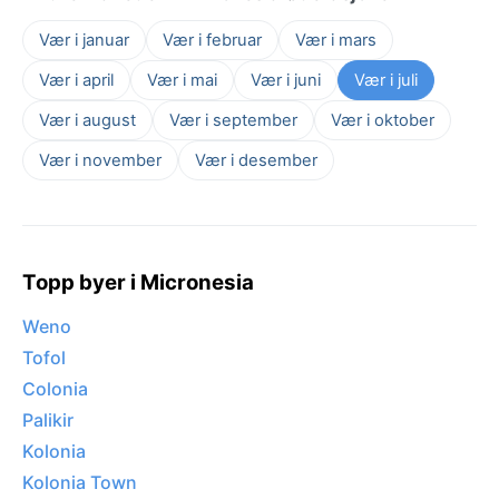
Vær i januar
Vær i februar
Vær i mars
Vær i april
Vær i mai
Vær i juni
Vær i juli
Vær i august
Vær i september
Vær i oktober
Vær i november
Vær i desember
Topp byer i Micronesia
Weno
Tofol
Colonia
Palikir
Kolonia
Kolonia Town