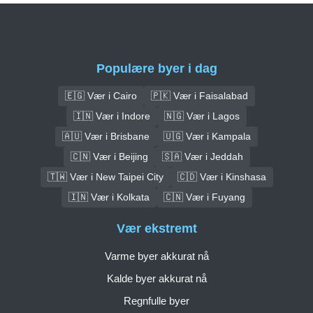
Populære byer i dag
🇪🇬 Vær i Cairo
🇵🇰 Vær i Faisalabad
🇮🇳 Vær i Indore
🇳🇬 Vær i Lagos
🇦🇺 Vær i Brisbane
🇺🇬 Vær i Kampala
🇨🇳 Vær i Beijing
🇸🇦 Vær i Jeddah
🇹🇼 Vær i New Taipei City
🇨🇩 Vær i Kinshasa
🇮🇳 Vær i Kolkata
🇨🇳 Vær i Fuyang
Vær ekstremt
Varme byer akkurat nå
Kalde byer akkurat nå
Regnfulle byer