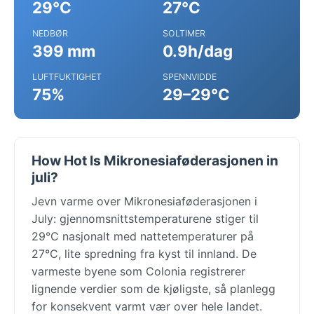
29°C
27°C
NEDBØR
SOLTIMER
399 mm
0.9h/dag
LUFTFUKTIGHET
SPENNVIDDE
75%
29–29°C
How Hot Is Mikronesiaføderasjonen in
juli?
Jevn varme over Mikronesiaføderasjonen i
July: gjennomsnittstemperaturene stiger til
29°C nasjonalt med nattetemperaturer på
27°C, lite spredning fra kyst til innland. De
varmeste byene som Colonia registrerer
lignende verdier som de kjøligste, så planlegg
for konsekvent varmt vær over hele landet.