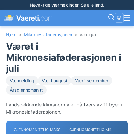
Nøyaktige værmeldinger
.
Se alle land
.
☰
Vaereti.
com
🌐
Hjem
>
Mikronesiaføderasjonen
>
Vær i juli
Været i
Mikronesiaføderasjonen i
juli
Værmelding
Vær i august
Vær i september
Årsgjennomsnitt
Landsdekkende klimanormaler på tvers av 11 byer i
Mikronesiaføderasjonen.
GJENNOMSNITTLIG MAKS
GJENNOMSNITTLIG MIN