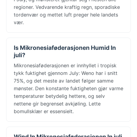
regioner. Vedvarende kraftig regn, sporadiske
tordenvær og mettet luft preger hele landets
vær.
Is Mikronesiaføderasjonen Humid In
juli?
Mikronesiaføderasjonen er innhyllet i tropisk
tykk fuktighet gjennom July: Weno har i snitt
75%, og det meste av landet følger samme
mønster. Den konstante fuktigheten gjør varme
temperaturer betydelig hettere, og selv
nettene gir begrenset avkjøling. Lette
bomullsklær er essensielt.
Wind In Mikronesiaføderasjonen In juli