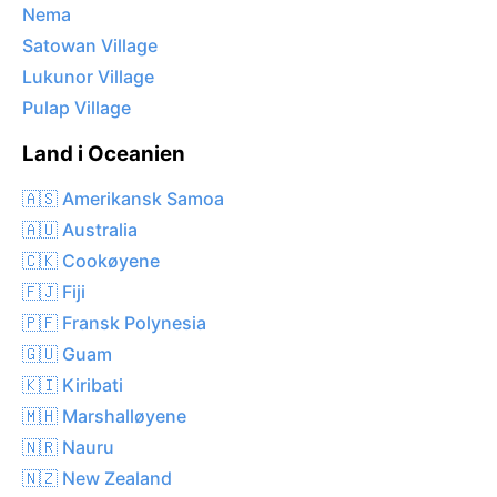
Nema
Satowan Village
Lukunor Village
Pulap Village
Land i Oceanien
🇦🇸 Amerikansk Samoa
🇦🇺 Australia
🇨🇰 Cookøyene
🇫🇯 Fiji
🇵🇫 Fransk Polynesia
🇬🇺 Guam
🇰🇮 Kiribati
🇲🇭 Marshalløyene
🇳🇷 Nauru
🇳🇿 New Zealand