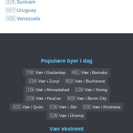
🇸🇷 Surinam
🇺🇾 Uruguay
🇻🇪 Venezuela
Populære byer i dag
🇹🇷 Vær i Gaziantep
🇲🇱 Vær i Bamako
🇨🇳 Vær i Zunyi
🇷🇴 Vær i Bucharest
🇮🇳 Vær i Ahmadabad
🇨🇳 Vær i Xining
🇨🇳 Vær i Huai'an
🇳🇬 Vær i Benin City
🇪🇨 Vær i Quito
🇨🇳 Vær i Jilin
🇨🇩 Vær i Kinshasa
🇨🇳 Vær i Ürümqi
Vær ekstremt