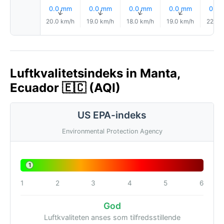
0.0 mm
0.0 mm
0.0 mm
0.0 mm
0.0
↑
↑
↑
↑
20.0 km/h
19.0 km/h
18.0 km/h
19.0 km/h
22.0 
Luftkvalitetsindeks in Manta,
Ecuador 🇪🇨 (AQI)
US EPA-indeks
Environmental Protection Agency
1
1
2
3
4
5
6
God
Luftkvaliteten anses som tilfredsstillende