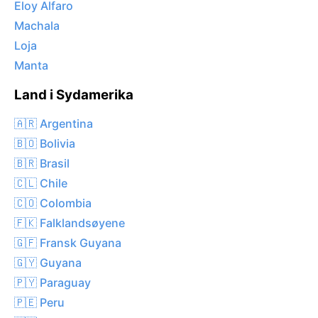
Eloy Alfaro
Machala
Loja
Manta
Land i Sydamerika
🇦🇷 Argentina
🇧🇴 Bolivia
🇧🇷 Brasil
🇨🇱 Chile
🇨🇴 Colombia
🇫🇰 Falklandsøyene
🇬🇫 Fransk Guyana
🇬🇾 Guyana
🇵🇾 Paraguay
🇵🇪 Peru