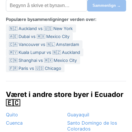
Sammenlign →
Populære bysammenligninger verden over:
🇳🇿 Auckland vs 🇺🇸 New York
🇦🇪 Dubai vs 🇲🇽 Mexico City
🇨🇦 Vancouver vs 🇳🇱 Amsterdam
🇲🇾 Kuala Lumpur vs 🇳🇿 Auckland
🇨🇳 Shanghai vs 🇲🇽 Mexico City
🇫🇷 Paris vs 🇺🇸 Chicago
Været i andre store byer i Ecuador
🇪🇨
Quito
Guayaquil
Cuenca
Santo Domingo de los
Colorados