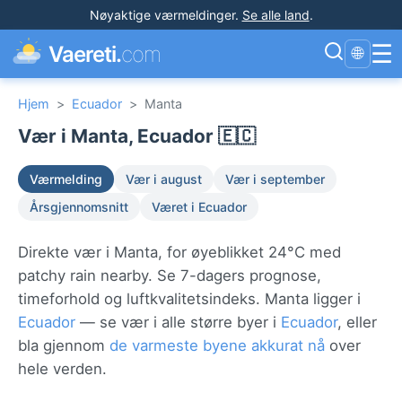
Nøyaktige værmeldinger
.
Se alle land
.
☰
Vaereti.
com
🌐
Hjem
>
Ecuador
>
Manta
Vær i Manta, Ecuador 🇪🇨
Værmelding
Vær i august
Vær i september
Årsgjennomsnitt
Været i Ecuador
Direkte vær i Manta, for øyeblikket 24°C med
patchy rain nearby. Se 7-dagers prognose,
timeforhold og luftkvalitetsindeks. Manta ligger i
Ecuador
— se vær i alle større byer i
Ecuador
, eller
bla gjennom
de varmeste byene akkurat nå
over
hele verden.