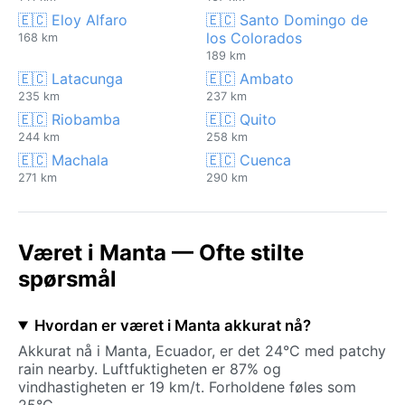
🇪🇨 Eloy Alfaro
🇪🇨 Santo Domingo de
los Colorados
168 km
189 km
🇪🇨 Latacunga
🇪🇨 Ambato
235 km
237 km
🇪🇨 Riobamba
🇪🇨 Quito
244 km
258 km
🇪🇨 Machala
🇪🇨 Cuenca
271 km
290 km
Været i Manta — Ofte stilte
spørsmål
Hvordan er været i Manta akkurat nå?
Akkurat nå i Manta, Ecuador, er det 24°C med patchy
rain nearby. Luftfuktigheten er 87% og
vindhastigheten er 19 km/t. Forholdene føles som
25°C.