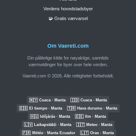
Verdens hovedstadsbyer
🧩 Gratis værvarsel
Om Vaereti.com
Din pålitelige kilde for nøyaktige, sanntids
værmeldinger for byer over hele verden.
Vaereti.com © 2026. Alle rettigheter forbeholdt.
🇲🇾
🇮🇩
Cuaca · Manta
Cuaca · Manta
🇪🇸
🇹🇷
El tiempo · Manta
Hava durumu · Manta
🇭🇺
🇪🇪
Időjárás · Manta
Ilm · Manta
🇱🇻
🇮🇹
Laikapstākļi · Manta
Meteo · Manta
🇫🇷
🇱🇹
Météo · Manta Ecuador
Oras · Manta