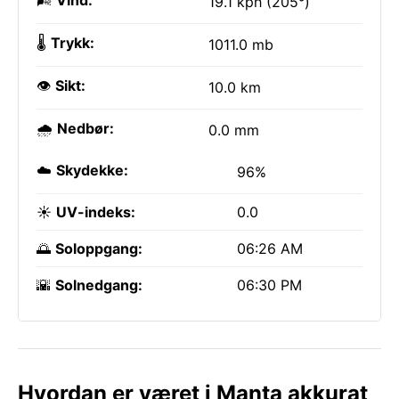
🌬️
Vind:
19.1 kph (205°)
🌡️
Trykk:
1011.0 mb
👁️
Sikt:
10.0 km
🌧️
Nedbør:
0.0 mm
☁️
Skydekke:
96%
☀️
UV-indeks:
0.0
🌅
Soloppgang:
06:26 AM
🌇
Solnedgang:
06:30 PM
Hvordan er været i Manta akkurat