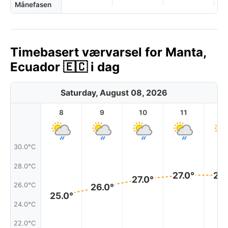
Månefasen
Timebasert værvarsel for Manta,
Ecuador 🇪🇨 i dag
Saturday, August 08, 2026
8
9
10
11
1
30.0°C
28.0°C
27.0°
27.
27.0°
26.0°C
26.0°
25.0°
24.0°C
22.0°C