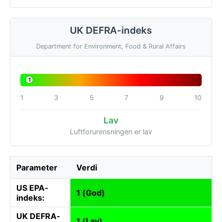
UK DEFRA-indeks
Department for Environment, Food & Rural Affairs
1
1
3
5
7
9
10
Lav
Luftforurensningen er lav
Parameter
Verdi
US EPA-
1 (God)
indeks:
UK DEFRA-
1 (Lav)