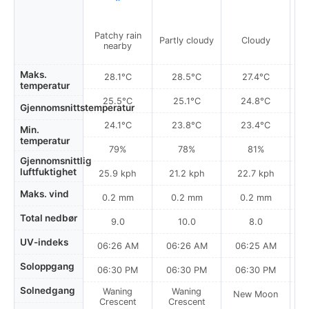
Patchy rain
Partly cloudy
Cloudy
nearby
Maks.
28.1°C
28.5°C
27.4°C
temperatur
25.5°C
25.1°C
24.8°C
Gjennomsnittstemperatur
24.1°C
23.8°C
23.4°C
Min.
temperatur
79%
78%
81%
Gjennomsnittlig
luftfuktighet
25.9 kph
21.2 kph
22.7 kph
Maks. vind
0.2 mm
0.2 mm
0.2 mm
Total nedbør
9.0
10.0
8.0
UV-indeks
06:26 AM
06:26 AM
06:25 AM
0
Soloppgang
06:30 PM
06:30 PM
06:30 PM
Solnedgang
Waning
Waning
New Moon
N
Crescent
Crescent