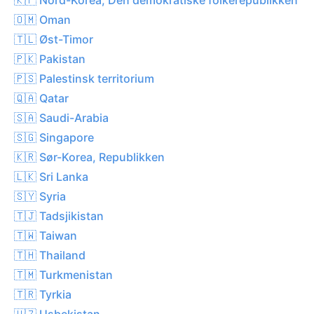
🇴🇲 Oman
🇹🇱 Øst-Timor
🇵🇰 Pakistan
🇵🇸 Palestinsk territorium
🇶🇦 Qatar
🇸🇦 Saudi-Arabia
🇸🇬 Singapore
🇰🇷 Sør-Korea, Republikken
🇱🇰 Sri Lanka
🇸🇾 Syria
🇹🇯 Tadsjikistan
🇹🇼 Taiwan
🇹🇭 Thailand
🇹🇲 Turkmenistan
🇹🇷 Tyrkia
🇺🇿 Usbekistan