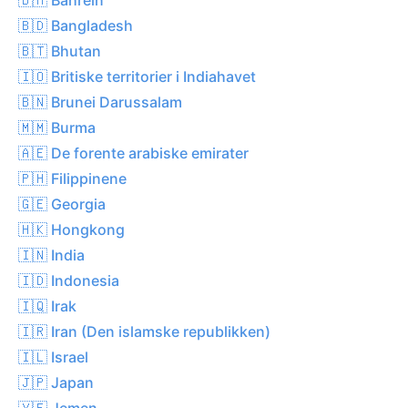
🇧🇩 Bangladesh
🇧🇹 Bhutan
🇮🇴 Britiske territorier i Indiahavet
🇧🇳 Brunei Darussalam
🇲🇲 Burma
🇦🇪 De forente arabiske emirater
🇵🇭 Filippinene
🇬🇪 Georgia
🇭🇰 Hongkong
🇮🇳 India
🇮🇩 Indonesia
🇮🇶 Irak
🇮🇷 Iran (Den islamske republikken)
🇮🇱 Israel
🇯🇵 Japan
🇾🇪 Jemen