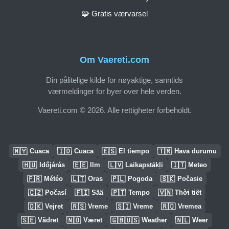
🧩 Gratis værvarsel
Om Vaereti.com
Din pålitelige kilde for nøyaktige, sanntids
værmeldinger for byer over hele verden.
Vaereti.com © 2026. Alle rettigheter forbeholdt.
🇲🇾
🇮🇩
🇪🇸
🇹🇷
Cuaca
Cuaca
El tiempo
Hava durumu
🇭🇺
🇪🇪
🇱🇻
🇮🇹
Időjárás
Ilm
Laikapstākļi
Meteo
🇫🇷
🇱🇹
🇵🇱
🇸🇰
Météo
Oras
Pogoda
Počasie
🇨🇿
🇫🇮
🇵🇹
🇻🇳
Počasí
Sää
Tempo
Thời tiết
🇩🇰
🇷🇸
🇸🇮
🇷🇴
Vejret
Vreme
Vreme
Vremea
🇸🇪
🇳🇴
🇬🇧🇺🇸
🇳🇱
Vädret
Været
Weather
Weer