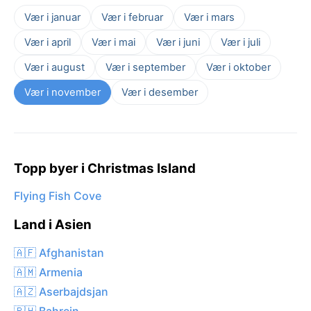
Vær i januar
Vær i februar
Vær i mars
Vær i april
Vær i mai
Vær i juni
Vær i juli
Vær i august
Vær i september
Vær i oktober
Vær i november
Vær i desember
Topp byer i Christmas Island
Flying Fish Cove
Land i Asien
🇦🇫 Afghanistan
🇦🇲 Armenia
🇦🇿 Aserbajdsjan
🇧🇭 Bahrein