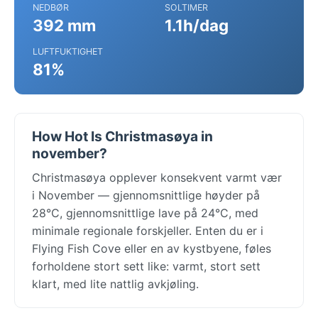
NEDBØR
SOLTIMER
392 mm
1.1h/dag
LUFTFUKTIGHET
81%
How Hot Is Christmasøya in
november?
Christmasøya opplever konsekvent varmt vær
i November — gjennomsnittlige høyder på
28°C, gjennomsnittlige lave på 24°C, med
minimale regionale forskjeller. Enten du er i
Flying Fish Cove eller en av kystbyene, føles
forholdene stort sett like: varmt, stort sett
klart, med lite nattlig avkjøling.