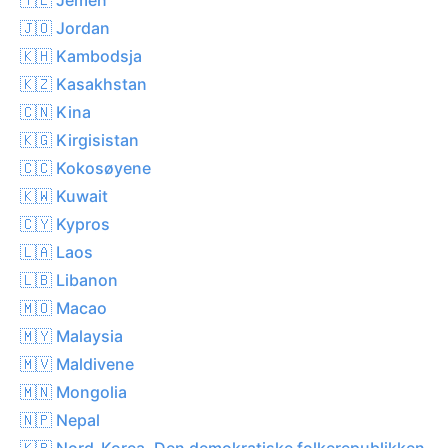
🇯🇴 Jordan
🇰🇭 Kambodsja
🇰🇿 Kasakhstan
🇨🇳 Kina
🇰🇬 Kirgisistan
🇨🇨 Kokosøyene
🇰🇼 Kuwait
🇨🇾 Kypros
🇱🇦 Laos
🇱🇧 Libanon
🇲🇴 Macao
🇲🇾 Malaysia
🇲🇻 Maldivene
🇲🇳 Mongolia
🇳🇵 Nepal
🇰🇵 Nord-Korea, Den demokratiske folkerepublikken