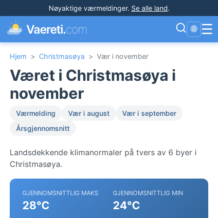
Nøyaktige værmeldinger
.
Se alle land
.
☰
Vaereti.
com
🌐
Hjem
>
Christmasøya
>
Vær i november
Været i Christmasøya i
november
Værmelding
Vær i august
Vær i september
Årsgjennomsnitt
Landsdekkende klimanormaler på tvers av 6 byer i
Christmasøya.
GJENNOMSNITTLIG MAKS
GJENNOMSNITTLIG MIN
28°C
24°C