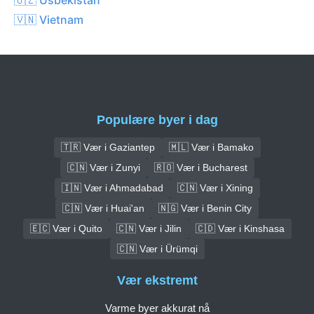
🇻🇳 Vietnam
Populære byer i dag
🇹🇷 Vær i Gaziantep
🇲🇱 Vær i Bamako
🇨🇳 Vær i Zunyi
🇷🇴 Vær i Bucharest
🇮🇳 Vær i Ahmadabad
🇨🇳 Vær i Xining
🇨🇳 Vær i Huai'an
🇳🇬 Vær i Benin City
🇪🇨 Vær i Quito
🇨🇳 Vær i Jilin
🇨🇩 Vær i Kinshasa
🇨🇳 Vær i Ürümqi
Vær ekstremt
Varme byer akkurat nå