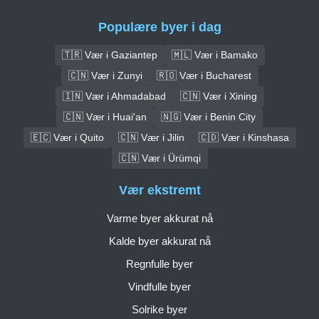
Populære byer i dag
🇹🇷 Vær i Gaziantep
🇲🇱 Vær i Bamako
🇨🇳 Vær i Zunyi
🇷🇴 Vær i Bucharest
🇮🇳 Vær i Ahmadabad
🇨🇳 Vær i Xining
🇨🇳 Vær i Huai'an
🇳🇬 Vær i Benin City
🇪🇨 Vær i Quito
🇨🇳 Vær i Jilin
🇨🇩 Vær i Kinshasa
🇨🇳 Vær i Ürümqi
Vær ekstremt
Varme byer akkurat nå
Kalde byer akkurat nå
Regnfulle byer
Vindfulle byer
Solrike byer