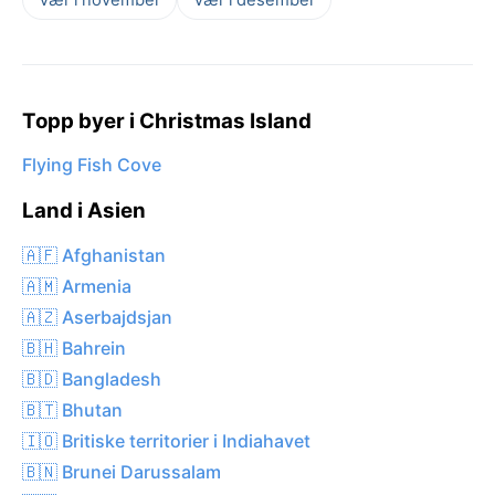
Topp byer i Christmas Island
Flying Fish Cove
Land i Asien
🇦🇫 Afghanistan
🇦🇲 Armenia
🇦🇿 Aserbajdsjan
🇧🇭 Bahrein
🇧🇩 Bangladesh
🇧🇹 Bhutan
🇮🇴 Britiske territorier i Indiahavet
🇧🇳 Brunei Darussalam