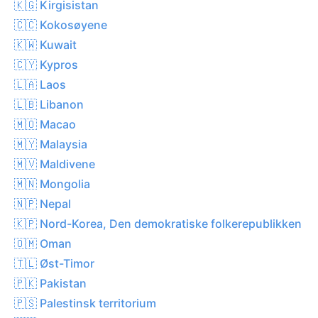
🇰🇬 Kirgisistan
🇨🇨 Kokosøyene
🇰🇼 Kuwait
🇨🇾 Kypros
🇱🇦 Laos
🇱🇧 Libanon
🇲🇴 Macao
🇲🇾 Malaysia
🇲🇻 Maldivene
🇲🇳 Mongolia
🇳🇵 Nepal
🇰🇵 Nord-Korea, Den demokratiske folkerepublikken
🇴🇲 Oman
🇹🇱 Øst-Timor
🇵🇰 Pakistan
🇵🇸 Palestinsk territorium