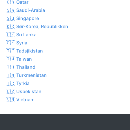
🇶🇦 Qatar
🇸🇦 Saudi-Arabia
🇸🇬 Singapore
🇰🇷 Sør-Korea, Republikken
🇱🇰 Sri Lanka
🇸🇾 Syria
🇹🇯 Tadsjikistan
🇹🇼 Taiwan
🇹🇭 Thailand
🇹🇲 Turkmenistan
🇹🇷 Tyrkia
🇺🇿 Usbekistan
🇻🇳 Vietnam