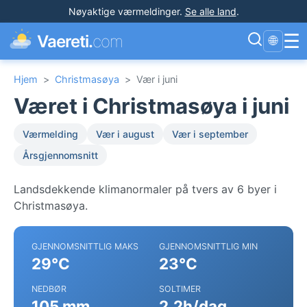
Nøyaktige værmeldinger
.
Se alle land
.
☰
Vaereti.
com
🌐
Hjem
>
Christmasøya
>
Vær i juni
Været i Christmasøya i juni
Værmelding
Vær i august
Vær i september
Årsgjennomsnitt
Landsdekkende klimanormaler på tvers av 6 byer i
Christmasøya.
GJENNOMSNITTLIG MAKS
GJENNOMSNITTLIG MIN
29°C
23°C
NEDBØR
SOLTIMER
105 mm
2.2h/dag