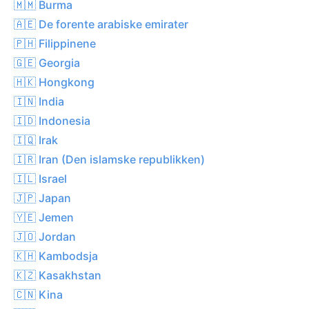
🇲🇲 Burma
🇦🇪 De forente arabiske emirater
🇵🇭 Filippinene
🇬🇪 Georgia
🇭🇰 Hongkong
🇮🇳 India
🇮🇩 Indonesia
🇮🇶 Irak
🇮🇷 Iran (Den islamske republikken)
🇮🇱 Israel
🇯🇵 Japan
🇾🇪 Jemen
🇯🇴 Jordan
🇰🇭 Kambodsja
🇰🇿 Kasakhstan
🇨🇳 Kina