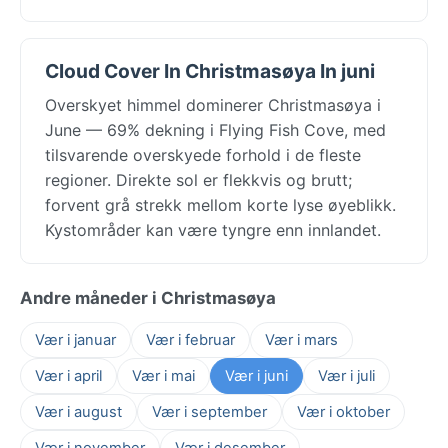
Cloud Cover In Christmasøya In juni
Overskyet himmel dominerer Christmasøya i
June — 69% dekning i Flying Fish Cove, med
tilsvarende overskyede forhold i de fleste
regioner. Direkte sol er flekkvis og brutt;
forvent grå strekk mellom korte lyse øyeblikk.
Kystområder kan være tyngre enn innlandet.
Andre måneder i Christmasøya
Vær i januar
Vær i februar
Vær i mars
Vær i april
Vær i mai
Vær i juni
Vær i juli
Vær i august
Vær i september
Vær i oktober
Vær i november
Vær i desember