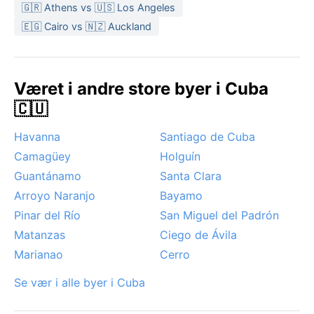
Den beste tiden å besøke Fontanar på er fra
🇬🇷 Athens vs 🇺🇸 Los Angeles
november til april, når været er mest stabilt og
🇪🇬 Cairo vs 🇳🇿 Auckland
behagelig. Da slipper en både ekstrem varme og de
verste regnskyllene. Et viktig værfenomen er den
tropiske syklonsesongen, som topper seg mellom
Været i andre store byer i Cuba
august og oktober. Selv om Fontanar sjelden blir
🇨🇺
direkte rammet, kan kraftig regn og vind fra
atlanterhavsstormer påvirke oppholdet.
Havanna
Santiago de Cuba
Monsunregnet er intenst, men byene har gode
Camagüey
Holguín
avløpssystemer. For den værinteresserte byr
overgangen mellom tørke- og regntid på dramatiske
Guantánamo
Santa Clara
himler med lyn og drønn.
Arroyo Naranjo
Bayamo
Pinar del Río
San Miguel del Padrón
Matanzas
Ciego de Ávila
Marianao
Cerro
Se vær i alle byer i Cuba