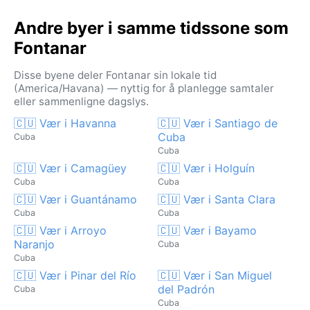
Andre byer i samme tidssone som
Fontanar
Disse byene deler Fontanar sin lokale tid
(America/Havana) — nyttig for å planlegge samtaler
eller sammenligne dagslys.
🇨🇺 Vær i Havanna
🇨🇺 Vær i Santiago de
Cuba
Cuba
Cuba
🇨🇺 Vær i Camagüey
🇨🇺 Vær i Holguín
Cuba
Cuba
🇨🇺 Vær i Guantánamo
🇨🇺 Vær i Santa Clara
Cuba
Cuba
🇨🇺 Vær i Arroyo
🇨🇺 Vær i Bayamo
Naranjo
Cuba
Cuba
🇨🇺 Vær i Pinar del Río
🇨🇺 Vær i San Miguel
del Padrón
Cuba
Cuba