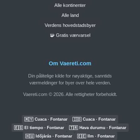
Alle kontinenter
Alle land
Verdens hovedstadsbyer
🧩 Gratis værvarsel
Om Vaereti.com
Din pålitelige kilde for nøyaktige, sanntids
værmeldinger for byer over hele verden.
Vaereti.com © 2026. Alle rettigheter forbeholdt.
🇲🇾
🇮🇩
Cuaca · Fontanar
Cuaca · Fontanar
🇪🇸
🇹🇷
El tiempo · Fontanar
Hava durumu · Fontanar
🇭🇺
🇪🇪
Időjárás · Fontanar
Ilm · Fontanar