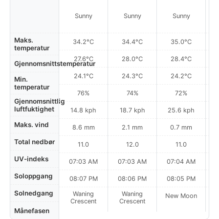
Sunny
Sunny
Sunny
Maks.
34.2°C
34.4°C
35.0°C
temperatur
27.6°C
28.0°C
28.4°C
Gjennomsnittstemperatur
24.1°C
24.3°C
24.2°C
Min.
temperatur
76%
74%
72%
Gjennomsnittlig
luftfuktighet
14.8 kph
18.7 kph
25.6 kph
Maks. vind
8.6 mm
2.1 mm
0.7 mm
Total nedbør
11.0
12.0
11.0
UV-indeks
07:03 AM
07:03 AM
07:04 AM
Soloppgang
08:07 PM
08:06 PM
08:05 PM
Solnedgang
Waning
Waning
New Moon
N
Crescent
Crescent
Månefasen