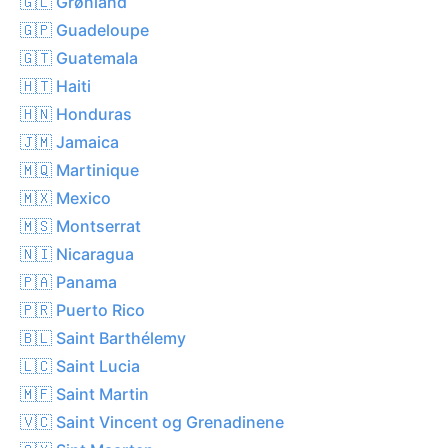
🇬🇱 Grønland
🇬🇵 Guadeloupe
🇬🇹 Guatemala
🇭🇹 Haiti
🇭🇳 Honduras
🇯🇲 Jamaica
🇲🇶 Martinique
🇲🇽 Mexico
🇲🇸 Montserrat
🇳🇮 Nicaragua
🇵🇦 Panama
🇵🇷 Puerto Rico
🇧🇱 Saint Barthélemy
🇱🇨 Saint Lucia
🇲🇫 Saint Martin
🇻🇨 Saint Vincent og Grenadinene