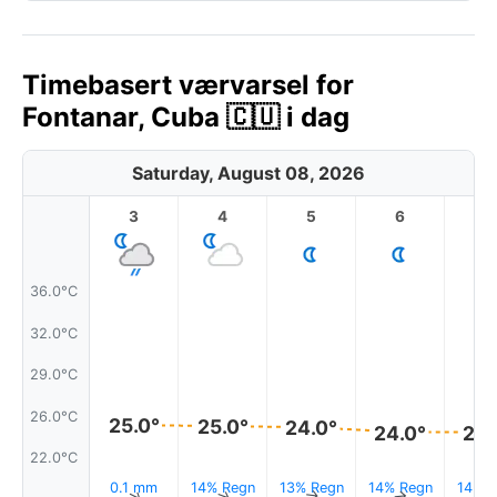
Timebasert værvarsel for
Fontanar, Cuba 🇨🇺 i dag
Saturday, August 08, 2026
3
4
5
6
7
36.0°C
32.0°C
29.0°C
26.0°C
25.0°
25.0°
24.0°
24.0°
24.
22.0°C
0.1 mm
14% Regn
13% Regn
14% Regn
14% R
↑
↑
↑
↑