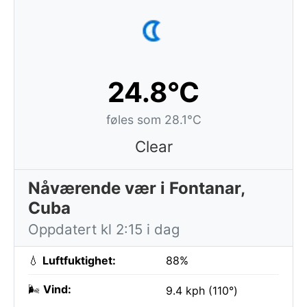
24.8°C
føles som 28.1°C
Clear
Nåværende vær i Fontanar,
Cuba
Oppdatert kl 2:15 i dag
💧
Luftfuktighet:
88%
🌬️
Vind:
9.4 kph (110°)