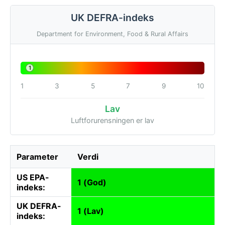
UK DEFRA-indeks
Department for Environment, Food & Rural Affairs
1
1
3
5
7
9
10
Lav
Luftforurensningen er lav
Parameter
Verdi
US EPA-
1 (God)
indeks:
UK DEFRA-
1 (Lav)
indeks: