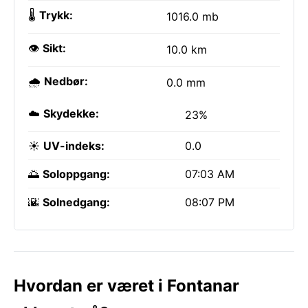
🌡️
Trykk:
1016.0 mb
👁️
Sikt:
10.0 km
🌧️
Nedbør:
0.0 mm
☁️
Skydekke:
23%
☀️
UV-indeks:
0.0
🌅
Soloppgang:
07:03 AM
🌇
Solnedgang:
08:07 PM
Hvordan er været i Fontanar