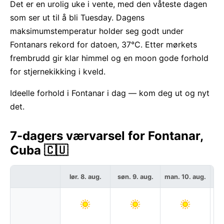
Det er en urolig uke i vente, med den våteste dagen
som ser ut til å bli Tuesday. Dagens
maksimumstemperatur holder seg godt under
Fontanars rekord for datoen, 37°C. Etter mørkets
frembrudd gir klar himmel og en moon gode forhold
for stjernekikking i kveld.
Ideelle forhold i Fontanar i dag — kom deg ut og nyt
det.
7-dagers værvarsel for Fontanar,
Cuba 🇨🇺
lør. 8. aug.
søn. 9. aug.
man. 10. aug.
ti