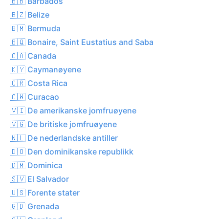
🇧🇧 Barbados
🇧🇿 Belize
🇧🇲 Bermuda
🇧🇶 Bonaire, Saint Eustatius and Saba
🇨🇦 Canada
🇰🇾 Caymanøyene
🇨🇷 Costa Rica
🇨🇼 Curacao
🇻🇮 De amerikanske jomfruøyene
🇻🇬 De britiske jomfruøyene
🇳🇱 De nederlandske antiller
🇩🇴 Den dominikanske republikk
🇩🇲 Dominica
🇸🇻 El Salvador
🇺🇸 Forente stater
🇬🇩 Grenada