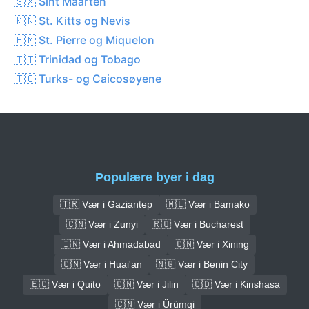
🇸🇽 Sint Maarten
🇰🇳 St. Kitts og Nevis
🇵🇲 St. Pierre og Miquelon
🇹🇹 Trinidad og Tobago
🇹🇨 Turks- og Caicosøyene
Populære byer i dag
🇹🇷 Vær i Gaziantep
🇲🇱 Vær i Bamako
🇨🇳 Vær i Zunyi
🇷🇴 Vær i Bucharest
🇮🇳 Vær i Ahmadabad
🇨🇳 Vær i Xining
🇨🇳 Vær i Huai'an
🇳🇬 Vær i Benin City
🇪🇨 Vær i Quito
🇨🇳 Vær i Jilin
🇨🇩 Vær i Kinshasa
🇨🇳 Vær i Ürümqi