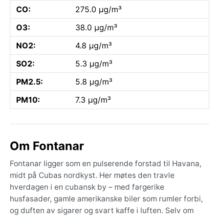
CO:
275.0 µg/m³
O3:
38.0 µg/m³
NO2:
4.8 µg/m³
SO2:
5.3 µg/m³
PM2.5:
5.8 µg/m³
PM10:
7.3 µg/m³
Om Fontanar
Fontanar ligger som en pulserende forstad til Havana,
midt på Cubas nordkyst. Her møtes den travle
hverdagen i en cubansk by – med fargerike
husfasader, gamle amerikanske biler som rumler forbi,
og duften av sigarer og svart kaffe i luften. Selv om