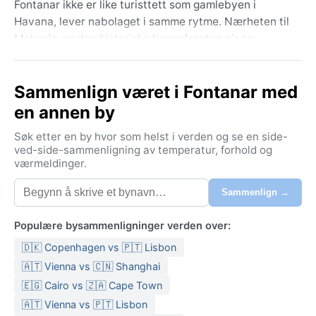
Fontanar ikke er like turisttett som gamlebyen i
Havana, lever nabolaget i samme rytme. Nærheten til
Malecón og den historiske havnefronten gir en
konstant følelse av å være midt i øyas puls.
Geografisk ligger byen på et slettelandskap som
Sammenlign været i Fontanar med
strekker seg inn fra kysten, omgitt av frodig
vegetasjon og palmelunder – typisk for det vestlige
en annen by
Cuba.
Søk etter en by hvor som helst i verden og se en side-
Klimaet i Fontanar er tropisk monsunklima (Köppen
ved-side-sammenligning av temperatur, forhold og
værmeldinger.
Am), noe som betyr en tydelig årstidsvariasjon i
nedbør. Sommeren, fra mai til oktober, er varm og
Sammenlign →
fuktig med middeltemperaturer rundt 28°C og
kraftige, men korte ettermiddagsbyger. Vinteren, fra
Populære bysammenligninger verden over:
november til april, er litt kjøligere – omtrent 22–24°C –
🇩🇰 Copenhagen vs 🇵🇹 Lisbon
og markert tørrere. Luftfuktigheten er høy året rundt,
spesielt i regntiden. Pakk lette bomullsklær, en
🇦🇹 Vienna vs 🇨🇳 Shanghai
regnjakke og solkrem. En paraply vil også komme godt
🇪🇬 Cairo vs 🇿🇦 Cape Town
med, særlig om sommeren.
🇦🇹 Vienna vs 🇵🇹 Lisbon