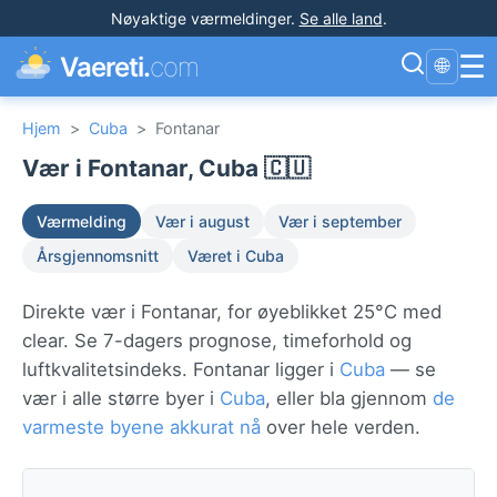
Nøyaktige værmeldinger
.
Se alle land
.
☰
Vaereti.
com
🌐
Hjem
>
Cuba
>
Fontanar
Vær i Fontanar, Cuba 🇨🇺
Værmelding
Vær i august
Vær i september
Årsgjennomsnitt
Været i Cuba
Direkte vær i Fontanar, for øyeblikket 25°C med
clear. Se 7-dagers prognose, timeforhold og
luftkvalitetsindeks. Fontanar ligger i
Cuba
— se
vær i alle større byer i
Cuba
, eller bla gjennom
de
varmeste byene akkurat nå
over hele verden.