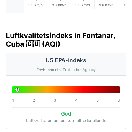
9.0 km/h
8.0 km/h
9.0 km/h
9.0 km/h
9.0 k
Luftkvalitetsindeks in Fontanar,
Cuba 🇨🇺 (AQI)
US EPA-indeks
Environmental Protection Agency
1
1
2
3
4
5
6
God
Luftkvaliteten anses som tilfredsstillende