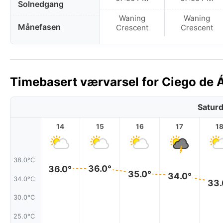
Solnedgang
Waning
Waning
Månefasen
Crescent
Crescent
Timebasert værvarsel for Ciego de Áv
Saturd
14
15
16
17
1
38.0°C
36.0°
36.0°
35.0°
34.0°
34.0°C
33.
30.0°C
25.0°C