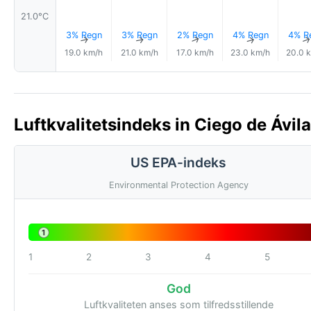
21.0°C
3% Regn
3% Regn
2% Regn
4% Regn
4% R
↑
↑
↑
↑
19.0 km/h
21.0 km/h
17.0 km/h
23.0 km/h
20.0 
Luftkvalitetsindeks in Ciego de Ávil
US EPA-indeks
Environmental Protection Agency
1
1
2
3
4
5
God
Luftkvaliteten anses som tilfredsstillende