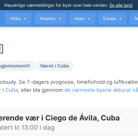
Nøyaktige værmeldinger
for byer over hele verden
.
Se alle land
.
Afrika
Antarktis
Asien
Europa
N
▼
▼
▼
▼

sgjennomsnitt
Været i Cuba
 cloudy. Se 7-dagers prognose, timeforhold og luftkvalite
r i
Cuba
, eller bla gjennom
de varmeste byene akkurat n
rende vær i Ciego de Ávila, Cuba
ert kl 13:00 i dag