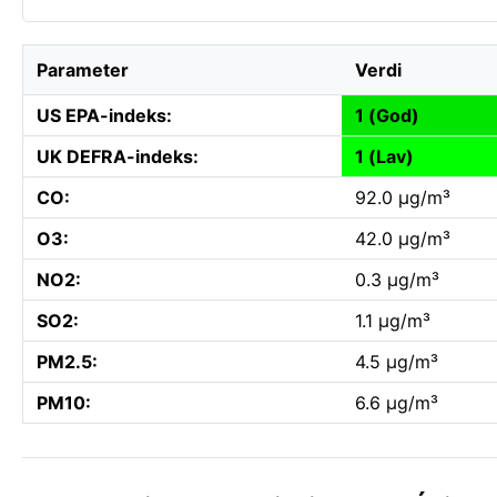
Parameter
Verdi
US EPA-indeks:
1 (God)
UK DEFRA-indeks:
1 (Lav)
CO:
92.0 µg/m³
O3:
42.0 µg/m³
NO2:
0.3 µg/m³
SO2:
1.1 µg/m³
PM2.5:
4.5 µg/m³
PM10:
6.6 µg/m³