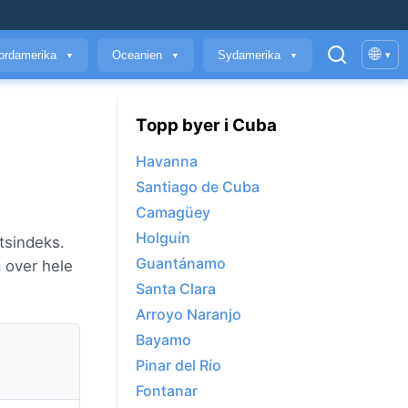
🌐
ordamerika
Oceanien
Sydamerika
▾
▼
▼
▼
Topp byer i Cuba
Havanna
Santiago de Cuba
Camagüey
Holguín
tsindeks.
Guantánamo
å
over hele
Santa Clara
Arroyo Naranjo
Bayamo
Pinar del Río
Fontanar