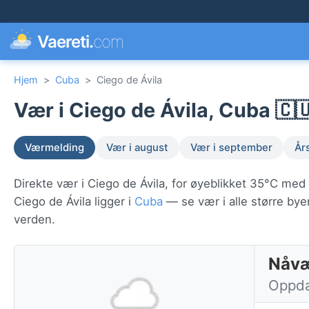
Vaereti.
com
Hjem
>
Cuba
>
Ciego de Ávila
Vær i Ciego de Ávila, Cuba 🇨
Værmelding
Vær i august
Vær i september
År
Direkte vær i Ciego de Ávila, for øyeblikket 35°C med
Ciego de Ávila ligger i
Cuba
— se vær i alle større bye
verden.
Nåvæ
Oppdat