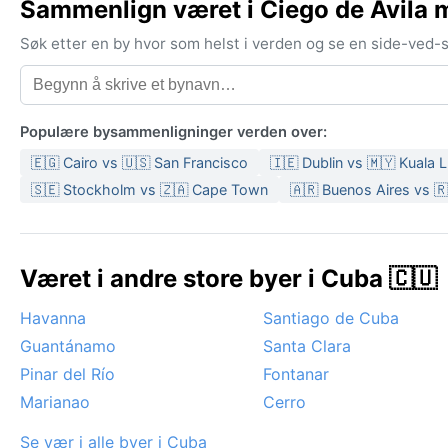
Sammenlign været i Ciego de Ávila 
Søk etter en by hvor som helst i verden og se en side-ved
Populære bysammenligninger verden over:
🇪🇬 Cairo vs 🇺🇸 San Francisco
🇮🇪 Dublin vs 🇲🇾 Kuala
🇸🇪 Stockholm vs 🇿🇦 Cape Town
🇦🇷 Buenos Aires vs 
Været i andre store byer i Cuba 🇨🇺
Havanna
Santiago de Cuba
Guantánamo
Santa Clara
Pinar del Río
Fontanar
Marianao
Cerro
Se vær i alle byer i Cuba