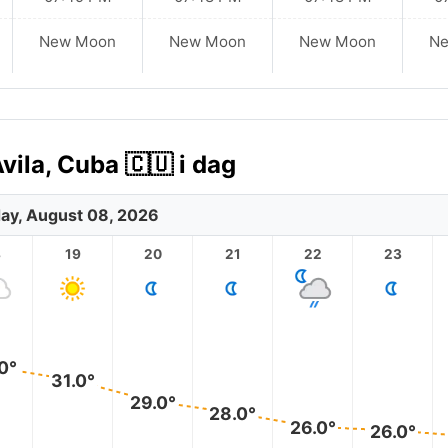
New Moon
New Moon
New Moon
N
ila, Cuba 🇨🇺 i dag
ay, August 08, 2026
8
19
20
21
22
23
0°
31.0°
29.0°
28.0°
26.0°
26.0°