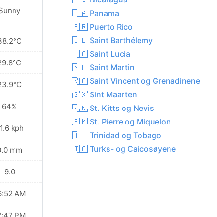
Sunny
Partly cloudy
🇵🇦 Panama
🇵🇷 Puerto Rico
🇧🇱 Saint Barthélemy
38.2°C
37.0°C
🇱🇨 Saint Lucia
29.8°C
28.3°C
🇲🇫 Saint Martin
🇻🇨 Saint Vincent og Grenadinene
23.9°C
23.2°C
🇸🇽 Sint Maarten
64%
69%
🇰🇳 St. Kitts og Nevis
🇵🇲 St. Pierre og Miquelon
1.6 kph
13.7 kph
🇹🇹 Trinidad og Tobago
🇹🇨 Turks- og Caicosøyene
0.0 mm
0.1 mm
9.0
9.0
6:52 AM
06:52 AM
7:47 PM
07:46 PM