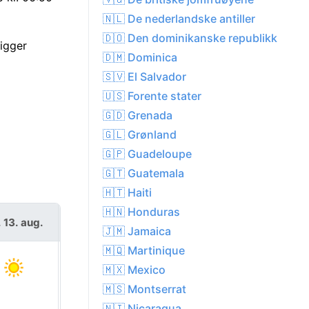
🇳🇱 De nederlandske antiller
🇩🇴 Den dominikanske republikk
ligger
🇩🇲 Dominica
🇸🇻 El Salvador
🇺🇸 Forente stater
🇬🇩 Grenada
🇬🇱 Grønland
🇬🇵 Guadeloupe
🇬🇹 Guatemala
🇭🇹 Haiti
🇭🇳 Honduras
. 13. aug.
fre. 14. aug.
🇯🇲 Jamaica
🇲🇶 Martinique
🇲🇽 Mexico
🇲🇸 Montserrat
🇳🇮 Nicaragua