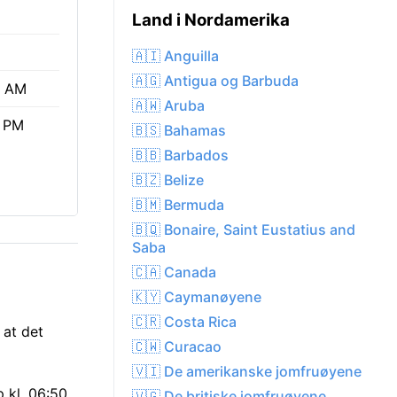
Land i Nordamerika
🇦🇮 Anguilla
🇦🇬 Antigua og Barbuda
0 AM
🇦🇼 Aruba
0 PM
🇧🇸 Bahamas
🇧🇧 Barbados
🇧🇿 Belize
🇧🇲 Bermuda
🇧🇶 Bonaire, Saint Eustatius and
Saba
🇨🇦 Canada
🇰🇾 Caymanøyene
🇨🇷 Costa Rica
 at det
🇨🇼 Curacao
🇻🇮 De amerikanske jomfruøyene
p kl. 06:50
🇻🇬 De britiske jomfruøyene