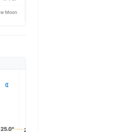
Waxing
ew Moon
Crescent
1
2
3
4
5
25.0°
24.0°
24.0°
24.0°
24.0°
24.0°