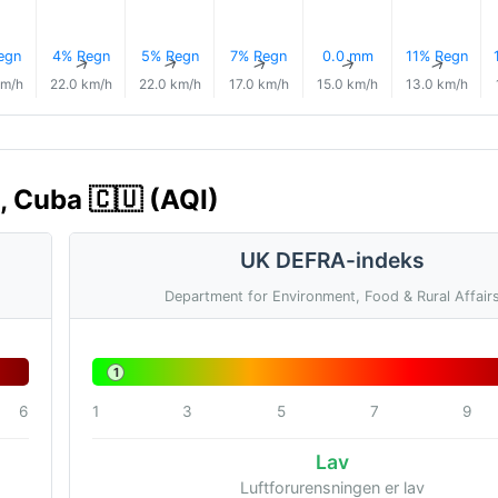
egn
4% Regn
5% Regn
7% Regn
0.0 mm
11% Regn
↑
↑
↑
↑
↑
↑
km/h
22.0 km/h
22.0 km/h
17.0 km/h
15.0 km/h
13.0 km/h
a, Cuba 🇨🇺 (AQI)
UK DEFRA-indeks
Department for Environment, Food & Rural Affair
1
6
1
3
5
7
9
Lav
Luftforurensningen er lav