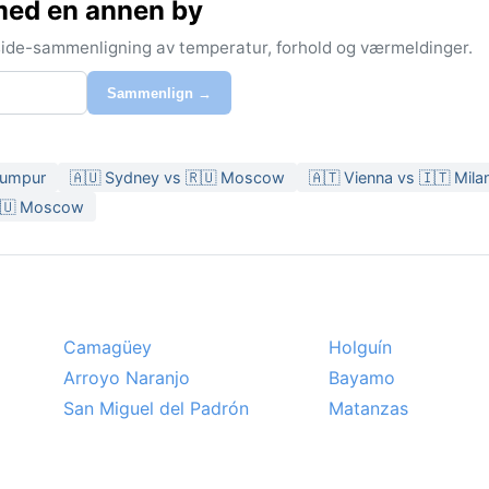
med en annen by
-side-sammenligning av temperatur, forhold og værmeldinger.
Sammenlign →
 Lumpur
🇦🇺 Sydney vs 🇷🇺 Moscow
🇦🇹 Vienna vs 🇮🇹 Mila
🇷🇺 Moscow
Camagüey
Holguín
Arroyo Naranjo
Bayamo
San Miguel del Padrón
Matanzas