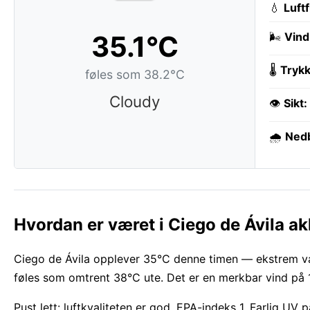
💧
Luft
35.1°C
🌬️
Vind
🌡️
Trykk
føles som 38.2°C
Cloudy
👁️
Sikt:
🌧️
Ned
Hvordan er været i Ciego de Ávila a
Ciego de Ávila opplever 35°C denne timen — ekstrem var
føles som omtrent 38°C ute. Det er en merkbar vind på 
Pust lett: luftkvaliteten er god, EPA-indeks 1. Farlig UV 