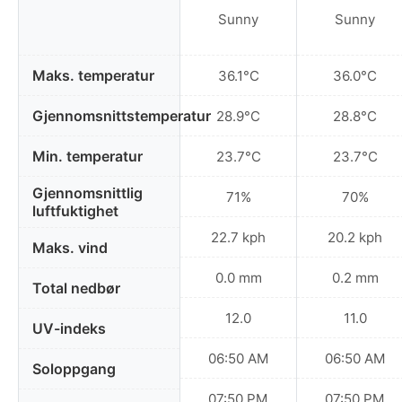
Sunny
Sunny
Maks. temperatur
36.1°C
36.0°C
Gjennomsnittstemperatur
28.9°C
28.8°C
Min. temperatur
23.7°C
23.7°C
Gjennomsnittlig
71%
70%
luftfuktighet
22.7 kph
20.2 kph
Maks. vind
0.0 mm
0.2 mm
Total nedbør
12.0
11.0
UV-indeks
06:50 AM
06:50 AM
Soloppgang
07:50 PM
07:50 PM