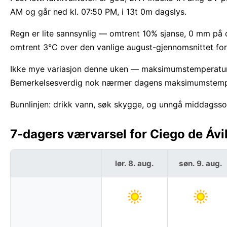
AM og går ned kl. 07:50 PM, i 13t 0m dagslys.
Regn er lite sannsynlig — omtrent 10% sjanse, 0 mm på d
omtrent 3°C over den vanlige august-gjennomsnittet for
Ikke mye variasjon denne uken — maksimumstemperatur
Bemerkelsesverdig nok nærmer dagens maksimumstemper
Bunnlinjen: drikk vann, søk skygge, og unngå middagssol
7-dagers værvarsel for Ciego de Ávi
lør. 8. aug.
søn. 9. aug.