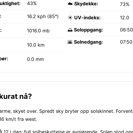
fuktighet:
43%
☁️
Skydekke:
73%
:
16.2 kph (85°)
☀️
UV-indeks:
12.0
🌅
Soloppgang:
06:5
:
1016.0 mb
🌇
Solnedgang:
07:5
10.0 km
bør:
0.0 mm
kkurat nå?
me, skyet over. Spredt sky bryter opp solskinnet. Forvent
16 km/t fra west.
på 12 i dag; full solbeskyttelse er avgjørende. Solen stod op