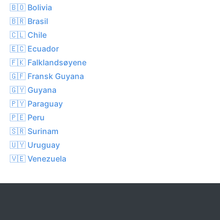
🇧🇴 Bolivia
🇧🇷 Brasil
🇨🇱 Chile
🇪🇨 Ecuador
🇫🇰 Falklandsøyene
🇬🇫 Fransk Guyana
🇬🇾 Guyana
🇵🇾 Paraguay
🇵🇪 Peru
🇸🇷 Surinam
🇺🇾 Uruguay
🇻🇪 Venezuela