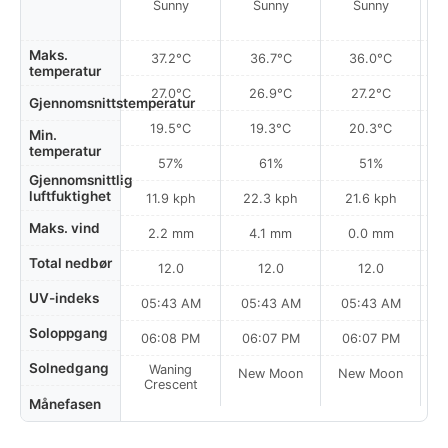
Sunny
Sunny
Sunny
Maks.
37.2°C
36.7°C
36.0°C
temperatur
27.0°C
26.9°C
27.2°C
Gjennomsnittstemperatur
19.5°C
19.3°C
20.3°C
Min.
temperatur
57%
61%
51%
Gjennomsnittlig
luftfuktighet
11.9 kph
22.3 kph
21.6 kph
Maks. vind
2.2 mm
4.1 mm
0.0 mm
Total nedbør
12.0
12.0
12.0
UV-indeks
05:43 AM
05:43 AM
05:43 AM
0
Soloppgang
06:08 PM
06:07 PM
06:07 PM
Solnedgang
Waning
New Moon
New Moon
N
Crescent
Månefasen