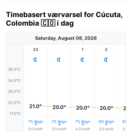
Timebasert værvarsel for Cúcuta,
Colombia 🇨🇴 i dag
Saturday, August 08, 2026
23
1
2
3
39.0°C
34.0°C
28.0°C
22.0°C
21.0°
20.0°
20.0°
20.0°
20.
17.0°C
7% Regn
7% Regn
7% Regn
8% Regn
8% R
↑
↑
↑
↑
5.0 km/h
5.0 km/h
4.0 km/h
5.0 km/h
5.0 k