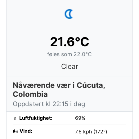
21.6°C
føles som 22.0°C
Clear
Nåværende vær i Cúcuta,
Colombia
Oppdatert kl 22:15 i dag
💧
Luftfuktighet:
69%
🌬️
Vind:
7.6 kph (172°)