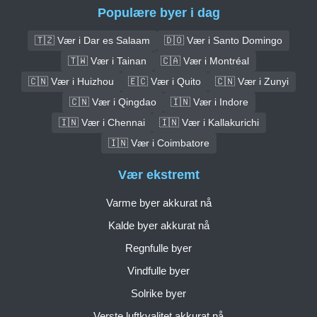
Populære byer i dag
🇹🇿 Vær i Dar es Salaam
🇩🇴 Vær i Santo Domingo
🇹🇼 Vær i Tainan
🇨🇦 Vær i Montréal
🇨🇳 Vær i Huizhou
🇪🇨 Vær i Quito
🇨🇳 Vær i Zunyi
🇨🇳 Vær i Qingdao
🇮🇳 Vær i Indore
🇮🇳 Vær i Chennai
🇮🇳 Vær i Kallakurichi
🇮🇳 Vær i Coimbatore
Vær ekstremt
Varme byer akkurat nå
Kalde byer akkurat nå
Regnfulle byer
Vindfulle byer
Solrike byer
Verste luftkvalitet akkurat nå