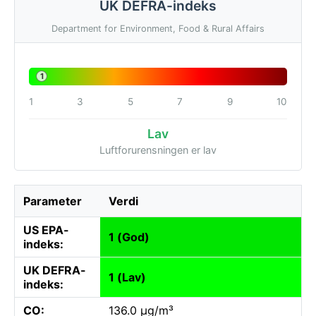
UK DEFRA-indeks
Department for Environment, Food & Rural Affairs
1
1
3
5
7
9
10
Lav
Luftforurensningen er lav
Parameter
Verdi
US EPA-
1 (God)
indeks:
UK DEFRA-
1 (Lav)
indeks:
CO:
136.0 µg/m³