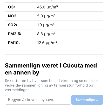
O3:
45.0 µg/m³
NO2:
5.0 µg/m³
SO2:
1.9 µg/m³
PM2.5:
8.8 µg/m³
PM10:
12.6 µg/m³
Sammenlign været i Cúcuta med
en annen by
Søk etter en by hvor som helst i verden og se en side-
ved-side-sammenligning av temperatur, forhold og
værmeldinger.
Sammenlign →