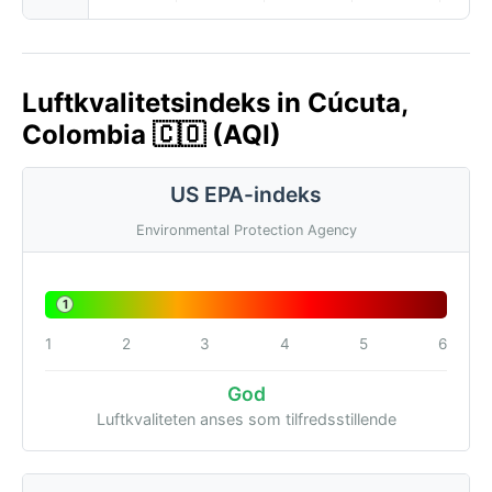
Luftkvalitetsindeks in Cúcuta,
Colombia 🇨🇴 (AQI)
US EPA-indeks
Environmental Protection Agency
1
1
2
3
4
5
6
God
Luftkvaliteten anses som tilfredsstillende