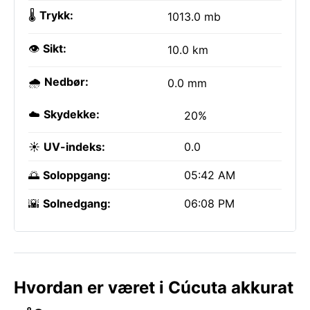
🌡️
Trykk:
1013.0 mb
👁️
Sikt:
10.0 km
🌧️
Nedbør:
0.0 mm
☁️
Skydekke:
20%
☀️
UV-indeks:
0.0
🌅
Soloppgang:
05:42 AM
🌇
Solnedgang:
06:08 PM
Hvordan er været i Cúcuta akkurat