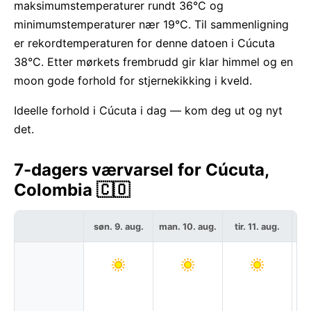
maksimumstemperaturer rundt 36°C og
minimumstemperaturer nær 19°C. Til sammenligning
er rekordtemperaturen for denne datoen i Cúcuta
38°C. Etter mørkets frembrudd gir klar himmel og en
moon gode forhold for stjernekikking i kveld.
Ideelle forhold i Cúcuta i dag — kom deg ut og nyt
det.
7-dagers værvarsel for Cúcuta,
Colombia 🇨🇴
søn. 9. aug.
man. 10. aug.
tir. 11. aug.
on