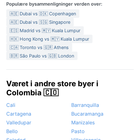
Populære bysammenligninger verden over:
🇦🇪 Dubai vs 🇩🇰 Copenhagen
🇦🇪 Dubai vs 🇸🇬 Singapore
🇪🇸 Madrid vs 🇲🇾 Kuala Lumpur
🇭🇰 Hong Kong vs 🇲🇾 Kuala Lumpur
🇨🇦 Toronto vs 🇬🇷 Athens
🇧🇷 São Paulo vs 🇬🇧 London
Været i andre store byer i
Colombia 🇨🇴
Cali
Barranquilla
Cartagena
Bucaramanga
Valledupar
Manizales
Bello
Pasto
Soledad
Villavicencio