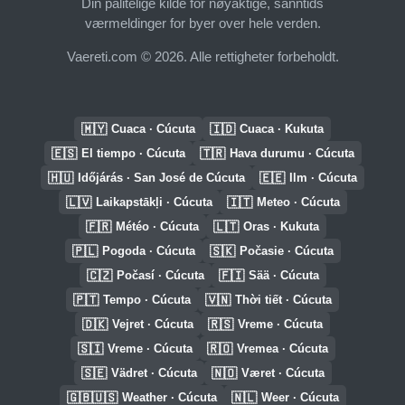
Din pålitelige kilde for nøyaktige, sanntids
værmeldinger for byer over hele verden.
Vaereti.com © 2026. Alle rettigheter forbeholdt.
🇲🇾
🇮🇩
Cuaca · Cúcuta
Cuaca · Kukuta
🇪🇸
🇹🇷
El tiempo · Cúcuta
Hava durumu · Cúcuta
🇭🇺
🇪🇪
Időjárás · San José de Cúcuta
Ilm · Cúcuta
🇱🇻
🇮🇹
Laikapstākļi · Cúcuta
Meteo · Cúcuta
🇫🇷
🇱🇹
Météo · Cúcuta
Oras · Kukuta
🇵🇱
🇸🇰
Pogoda · Cúcuta
Počasie · Cúcuta
🇨🇿
🇫🇮
Počasí · Cúcuta
Sää · Cúcuta
🇵🇹
🇻🇳
Tempo · Cúcuta
Thời tiết · Cúcuta
🇩🇰
🇷🇸
Vejret · Cúcuta
Vreme · Cúcuta
🇸🇮
🇷🇴
Vreme · Cúcuta
Vremea · Cúcuta
🇸🇪
🇳🇴
Vädret · Cúcuta
Været · Cúcuta
🇬🇧🇺🇸
🇳🇱
Weather · Cúcuta
Weer · Cúcuta