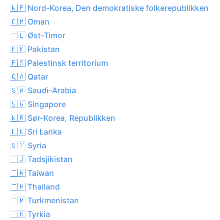
🇰🇵 Nord-Korea, Den demokratiske folkerepublikken
🇴🇲 Oman
🇹🇱 Øst-Timor
🇵🇰 Pakistan
🇵🇸 Palestinsk territorium
🇶🇦 Qatar
🇸🇦 Saudi-Arabia
🇸🇬 Singapore
🇰🇷 Sør-Korea, Republikken
🇱🇰 Sri Lanka
🇸🇾 Syria
🇹🇯 Tadsjikistan
🇹🇼 Taiwan
🇹🇭 Thailand
🇹🇲 Turkmenistan
🇹🇷 Tyrkia