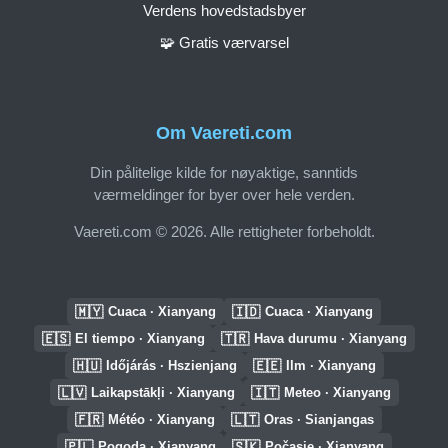
Verdens hovedstadsbyer
🧩 Gratis værvarsel
Om Vaereti.com
Din pålitelige kilde for nøyaktige, sanntids
værmeldinger for byer over hele verden.
Vaereti.com © 2026. Alle rettigheter forbeholdt.
🇲🇾
🇮🇩
Cuaca · Xianyang
Cuaca · Xianyang
🇪🇸
🇹🇷
El tiempo · Xianyang
Hava durumu · Xianyang
🇭🇺
🇪🇪
Időjárás · Hszienjang
Ilm · Xianyang
🇱🇻
🇮🇹
Laikapstākļi · Xianyang
Meteo · Xianyang
🇫🇷
🇱🇹
Météo · Xianyang
Oras · Sianjangas
🇵🇱
🇸🇰
Pogoda · Xianyang
Počasie · Xianyang