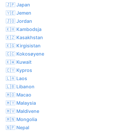
🇯🇵 Japan
🇾🇪 Jemen
🇯🇴 Jordan
🇰🇭 Kambodsja
🇰🇿 Kasakhstan
🇰🇬 Kirgisistan
🇨🇨 Kokosøyene
🇰🇼 Kuwait
🇨🇾 Kypros
🇱🇦 Laos
🇱🇧 Libanon
🇲🇴 Macao
🇲🇾 Malaysia
🇲🇻 Maldivene
🇲🇳 Mongolia
🇳🇵 Nepal