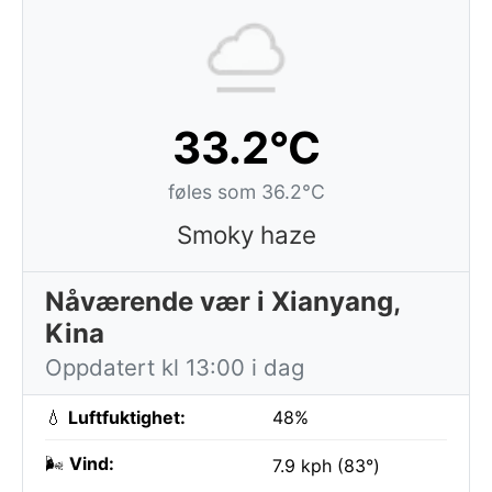
33.2°C
føles som 36.2°C
Smoky haze
Nåværende vær i Xianyang,
Kina
Oppdatert kl 13:00 i dag
💧
Luftfuktighet:
48%
🌬️
Vind:
7.9 kph (83°)