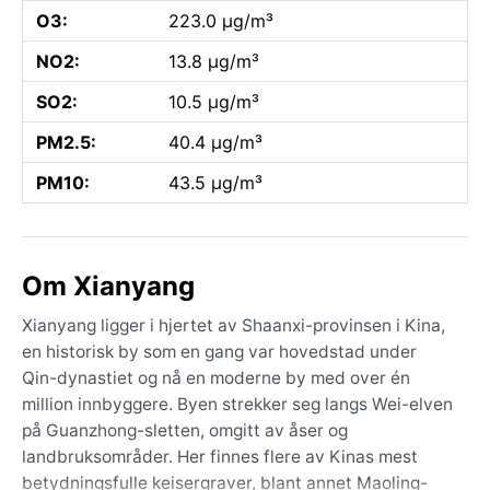
O3:
223.0 µg/m³
NO2:
13.8 µg/m³
SO2:
10.5 µg/m³
PM2.5:
40.4 µg/m³
PM10:
43.5 µg/m³
Om Xianyang
Xianyang ligger i hjertet av Shaanxi-provinsen i Kina,
en historisk by som en gang var hovedstad under
Qin-dynastiet og nå en moderne by med over én
million innbyggere. Byen strekker seg langs Wei-elven
på Guanzhong-sletten, omgitt av åser og
landbruksområder. Her finnes flere av Kinas mest
betydningsfulle keisergraver, blant annet Maoling-