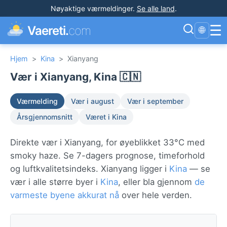
Nøyaktige værmeldinger
.
Se alle land
.
☰
Vaereti.
com
🌐
Hjem
>
Kina
>
Xianyang
Vær i Xianyang, Kina 🇨🇳
Værmelding
Vær i august
Vær i september
Årsgjennomsnitt
Været i Kina
Direkte vær i Xianyang, for øyeblikket 33°C med
smoky haze. Se 7-dagers prognose, timeforhold
og luftkvalitetsindeks. Xianyang ligger i
Kina
— se
vær i alle større byer i
Kina
, eller bla gjennom
de
varmeste byene akkurat nå
over hele verden.