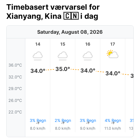
Timebasert værvarsel for
Xianyang, Kina 🇨🇳 i dag
Saturday, August 08, 2026
14
15
16
17
1
36.0°C
35.0°
34.0°
34.0°
34.0°
33.
32.0°C
29.0°C
26.0°C
22.0°C
3% Regn
2% Regn
3% Regn
4% Regn
3% R
↑
↑
↑
↑
8.0 km/h
8.0 km/h
9.0 km/h
11.0 km/h
13.0 