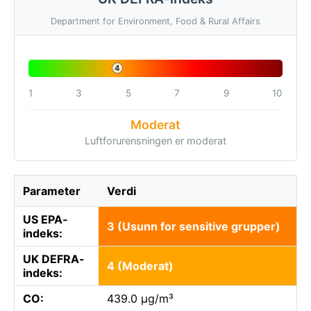
Department for Environment, Food & Rural Affairs
4
1
3
5
7
9
10
Moderat
Luftforurensningen er moderat
Parameter
Verdi
US EPA-
3 (Usunn for sensitive grupper)
indeks:
UK DEFRA-
4 (Moderat)
indeks:
CO:
439.0 µg/m³