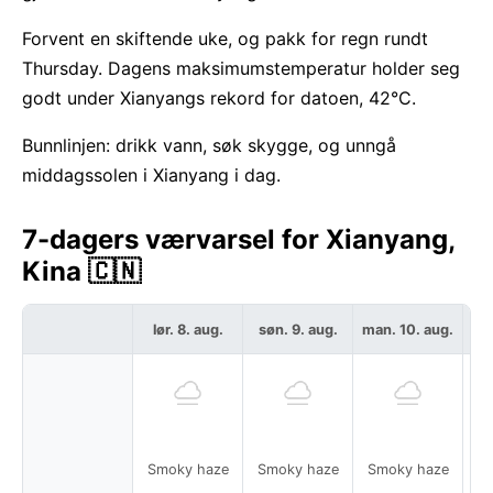
Forvent en skiftende uke, og pakk for regn rundt
Thursday. Dagens maksimumstemperatur holder seg
godt under Xianyangs rekord for datoen, 42°C.
Bunnlinjen: drikk vann, søk skygge, og unngå
middagssolen i Xianyang i dag.
7-dagers værvarsel for Xianyang,
Kina 🇨🇳
lør. 8. aug.
søn. 9. aug.
man. 10. aug.
ti
Smoky haze
Smoky haze
Smoky haze
S