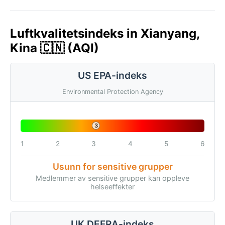
Luftkvalitetsindeks in Xianyang,
Kina 🇨🇳 (AQI)
US EPA-indeks
Environmental Protection Agency
3
1
2
3
4
5
6
Usunn for sensitive grupper
Medlemmer av sensitive grupper kan oppleve
helseeffekter
UK DEFRA-indeks