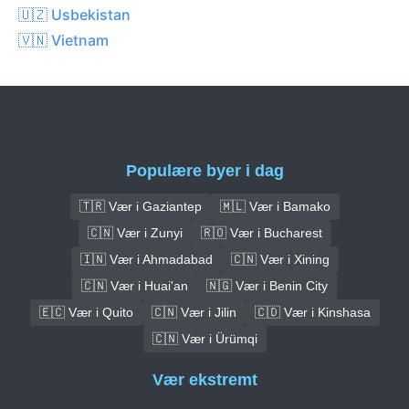
🇺🇿 Usbekistan
🇻🇳 Vietnam
Populære byer i dag
🇹🇷 Vær i Gaziantep
🇲🇱 Vær i Bamako
🇨🇳 Vær i Zunyi
🇷🇴 Vær i Bucharest
🇮🇳 Vær i Ahmadabad
🇨🇳 Vær i Xining
🇨🇳 Vær i Huai'an
🇳🇬 Vær i Benin City
🇪🇨 Vær i Quito
🇨🇳 Vær i Jilin
🇨🇩 Vær i Kinshasa
🇨🇳 Vær i Ürümqi
Vær ekstremt