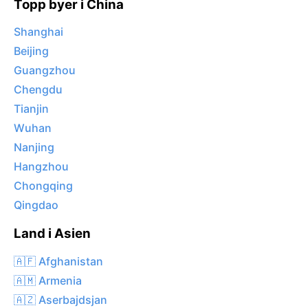
Topp byer i China
Shanghai
Beijing
Guangzhou
Chengdu
Tianjin
Wuhan
Nanjing
Hangzhou
Chongqing
Qingdao
Land i Asien
🇦🇫 Afghanistan
🇦🇲 Armenia
🇦🇿 Aserbajdsjan