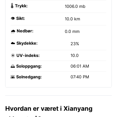
🌡️
Trykk:
1006.0 mb
👁️
Sikt:
10.0 km
🌧️
Nedbør:
0.0 mm
☁️
Skydekke:
23%
☀️
UV-indeks:
10.0
🌅
Soloppgang:
06:01 AM
🌇
Solnedgang:
07:40 PM
Hvordan er været i Xianyang