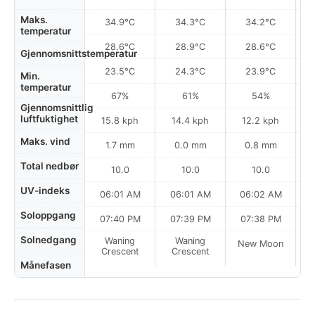
Maks.
34.9°C
34.3°C
34.2°C
temperatur
28.6°C
28.9°C
28.6°C
Gjennomsnittstemperatur
23.5°C
24.3°C
23.9°C
Min.
temperatur
67%
61%
54%
Gjennomsnittlig
luftfuktighet
15.8 kph
14.4 kph
12.2 kph
Maks. vind
1.7 mm
0.0 mm
0.8 mm
Total nedbør
10.0
10.0
10.0
UV-indeks
06:01 AM
06:01 AM
06:02 AM
0
Soloppgang
07:40 PM
07:39 PM
07:38 PM
Solnedgang
Waning
Waning
New Moon
N
Crescent
Crescent
Månefasen