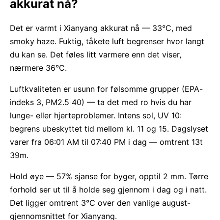
akkurat nå?
Det er varmt i Xianyang akkurat nå — 33°C, med
smoky haze. Fuktig, tåkete luft begrenser hvor langt
du kan se. Det føles litt varmere enn det viser,
nærmere 36°C.
Luftkvaliteten er usunn for følsomme grupper (EPA-
indeks 3, PM2.5 40) — ta det med ro hvis du har
lunge- eller hjerteproblemer. Intens sol, UV 10:
begrens ubeskyttet tid mellom kl. 11 og 15. Dagslyset
varer fra 06:01 AM til 07:40 PM i dag — omtrent 13t
39m.
Hold øye — 57% sjanse for byger, opptil 2 mm. Tørre
forhold ser ut til å holde seg gjennom i dag og i natt.
Det ligger omtrent 3°C over den vanlige august-
gjennomsnittet for Xianyang.