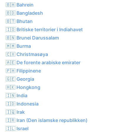
🇧🇭 Bahrein
🇧🇩 Bangladesh
🇧🇹 Bhutan
🇮🇴 Britiske territorier i Indiahavet
🇧🇳 Brunei Darussalam
🇲🇲 Burma
🇨🇽 Christmasøya
🇦🇪 De forente arabiske emirater
🇵🇭 Filippinene
🇬🇪 Georgia
🇭🇰 Hongkong
🇮🇳 India
🇮🇩 Indonesia
🇮🇶 Irak
🇮🇷 Iran (Den islamske republikken)
🇮🇱 Israel