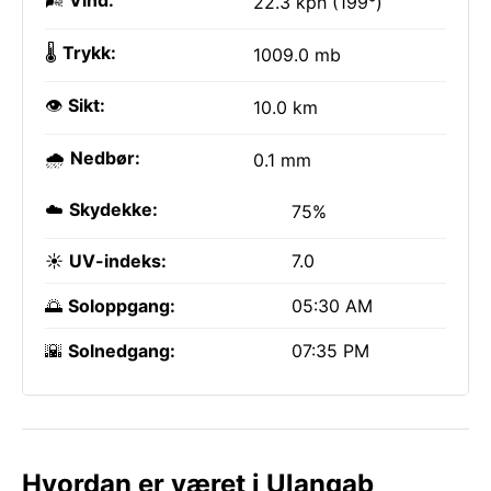
🌬️
Vind:
22.3 kph (199°)
🌡️
Trykk:
1009.0 mb
👁️
Sikt:
10.0 km
🌧️
Nedbør:
0.1 mm
☁️
Skydekke:
75%
☀️
UV-indeks:
7.0
🌅
Soloppgang:
05:30 AM
🌇
Solnedgang:
07:35 PM
Hvordan er været i Ulanqab