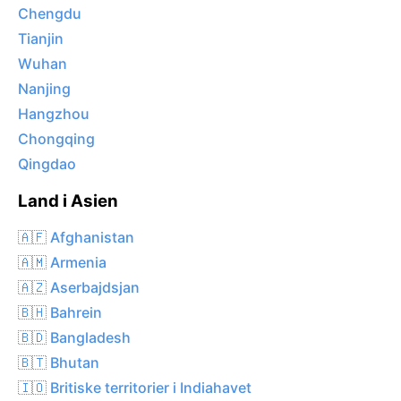
Chengdu
Tianjin
Wuhan
Nanjing
Hangzhou
Chongqing
Qingdao
Land i Asien
🇦🇫 Afghanistan
🇦🇲 Armenia
🇦🇿 Aserbajdsjan
🇧🇭 Bahrein
🇧🇩 Bangladesh
🇧🇹 Bhutan
🇮🇴 Britiske territorier i Indiahavet