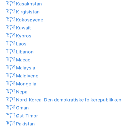
🇰🇿 Kasakhstan
🇰🇬 Kirgisistan
🇨🇨 Kokosøyene
🇰🇼 Kuwait
🇨🇾 Kypros
🇱🇦 Laos
🇱🇧 Libanon
🇲🇴 Macao
🇲🇾 Malaysia
🇲🇻 Maldivene
🇲🇳 Mongolia
🇳🇵 Nepal
🇰🇵 Nord-Korea, Den demokratiske folkerepublikken
🇴🇲 Oman
🇹🇱 Øst-Timor
🇵🇰 Pakistan