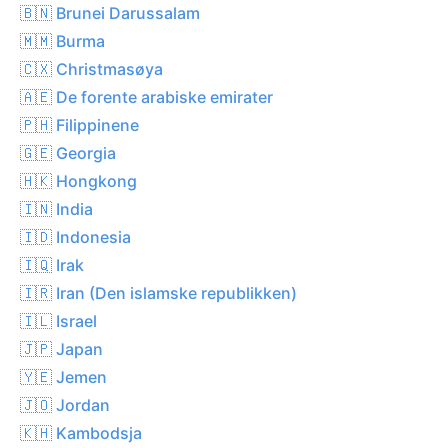
🇧🇳 Brunei Darussalam
🇲🇲 Burma
🇨🇽 Christmasøya
🇦🇪 De forente arabiske emirater
🇵🇭 Filippinene
🇬🇪 Georgia
🇭🇰 Hongkong
🇮🇳 India
🇮🇩 Indonesia
🇮🇶 Irak
🇮🇷 Iran (Den islamske republikken)
🇮🇱 Israel
🇯🇵 Japan
🇾🇪 Jemen
🇯🇴 Jordan
🇰🇭 Kambodsja