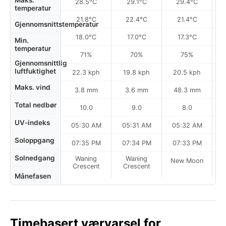
Maks.
28.5°C
29.1°C
29.4°C
temperatur
21.8°C
22.4°C
21.4°C
Gjennomsnittstemperatur
18.0°C
17.0°C
17.3°C
Min.
temperatur
71%
70%
75%
Gjennomsnittlig
luftfuktighet
22.3 kph
19.8 kph
20.5 kph
Maks. vind
3.8 mm
3.6 mm
48.3 mm
Total nedbør
10.0
9.0
8.0
UV-indeks
05:30 AM
05:31 AM
05:32 AM
0
Soloppgang
07:35 PM
07:34 PM
07:33 PM
Solnedgang
Waning
Waning
New Moon
N
Crescent
Crescent
Månefasen
Timebasert værvarsel for