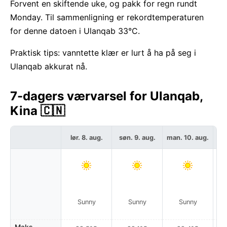
Forvent en skiftende uke, og pakk for regn rundt
Monday. Til sammenligning er rekordtemperaturen
for denne datoen i Ulanqab 33°C.
Praktisk tips: vanntette klær er lurt å ha på seg i
Ulanqab akkurat nå.
7-dagers værvarsel for Ulanqab,
Kina 🇨🇳
lør. 8. aug.
søn. 9. aug.
man. 10. aug.
ti
L
Sunny
Sunny
Sunny