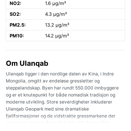
NO2:
1.6 µg/m³
SO2:
4.3 µg/m³
PM2.5:
13.2 µg/m³
PM10:
14.2 µg/m³
Om Ulanqab
Ulanqab ligger i den nordlige delen av Kina, i Indre
Mongolia, omgitt av endeløse gressletter og
steppelandskap. Byen har rundt 550.000 innbyggere
og er et knutepunkt for både nomadisk tradisjon og
moderne utvikling. Store severdigheter inkluderer
Ulanqab Geopark med sine dramatiske
fjellformasjoner og de vidstrakte gressmarkene der
mongolske gjetere fortsatt holder til. Geografisk
befinner byen seg på et høyt platå, omtrent 1500