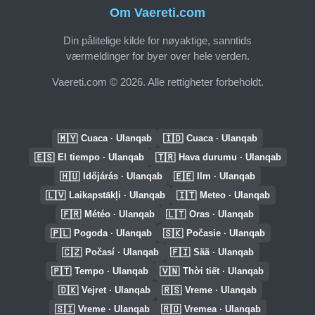
Om Vaereti.com
Din pålitelige kilde for nøyaktige, sanntids
værmeldinger for byer over hele verden.
Vaereti.com © 2026. Alle rettigheter forbeholdt.
🇲🇾
🇮🇩
Cuaca · Ulanqab
Cuaca · Ulanqab
🇪🇸
🇹🇷
El tiempo · Ulanqab
Hava durumu · Ulanqab
🇭🇺
🇪🇪
Időjárás · Ulanqab
Ilm · Ulanqab
🇱🇻
🇮🇹
Laikapstākļi · Ulanqab
Meteo · Ulanqab
🇫🇷
🇱🇹
Météo · Ulanqab
Oras · Ulanqab
🇵🇱
🇸🇰
Pogoda · Ulanqab
Počasie · Ulanqab
🇨🇿
🇫🇮
Počasí · Ulanqab
Sää · Ulanqab
🇵🇹
🇻🇳
Tempo · Ulanqab
Thời tiết · Ulanqab
🇩🇰
🇷🇸
Vejret · Ulanqab
Vreme · Ulanqab
🇸🇮
🇷🇴
Vreme · Ulanqab
Vremea · Ulanqab