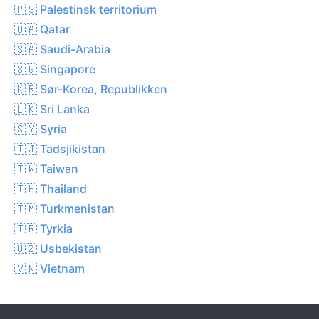
🇵🇸 Palestinsk territorium
🇶🇦 Qatar
🇸🇦 Saudi-Arabia
🇸🇬 Singapore
🇰🇷 Sør-Korea, Republikken
🇱🇰 Sri Lanka
🇸🇾 Syria
🇹🇯 Tadsjikistan
🇹🇼 Taiwan
🇹🇭 Thailand
🇹🇲 Turkmenistan
🇹🇷 Tyrkia
🇺🇿 Usbekistan
🇻🇳 Vietnam