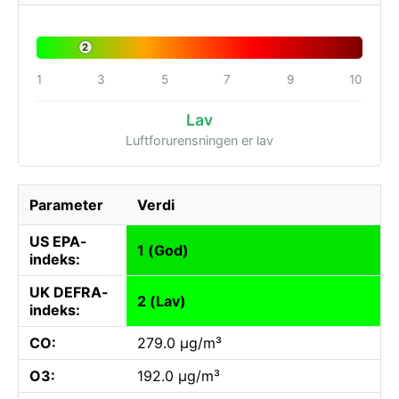
2
1
3
5
7
9
10
Lav
Luftforurensningen er lav
Parameter
Verdi
US EPA-
1 (God)
indeks:
UK DEFRA-
2 (Lav)
indeks:
CO:
279.0 µg/m³
O3:
192.0 µg/m³