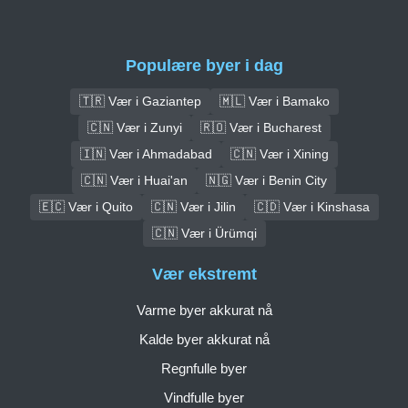
Populære byer i dag
🇹🇷 Vær i Gaziantep
🇲🇱 Vær i Bamako
🇨🇳 Vær i Zunyi
🇷🇴 Vær i Bucharest
🇮🇳 Vær i Ahmadabad
🇨🇳 Vær i Xining
🇨🇳 Vær i Huai'an
🇳🇬 Vær i Benin City
🇪🇨 Vær i Quito
🇨🇳 Vær i Jilin
🇨🇩 Vær i Kinshasa
🇨🇳 Vær i Ürümqi
Vær ekstremt
Varme byer akkurat nå
Kalde byer akkurat nå
Regnfulle byer
Vindfulle byer