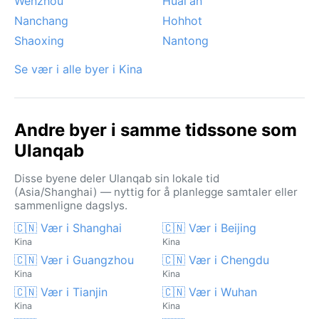
Wenzhou
Huai'an
Nanchang
Hohhot
Shaoxing
Nantong
Se vær i alle byer i Kina
Andre byer i samme tidssone som
Ulanqab
Disse byene deler Ulanqab sin lokale tid
(Asia/Shanghai) — nyttig for å planlegge samtaler eller
sammenligne dagslys.
🇨🇳 Vær i Shanghai
🇨🇳 Vær i Beijing
Kina
Kina
🇨🇳 Vær i Guangzhou
🇨🇳 Vær i Chengdu
Kina
Kina
🇨🇳 Vær i Tianjin
🇨🇳 Vær i Wuhan
Kina
Kina