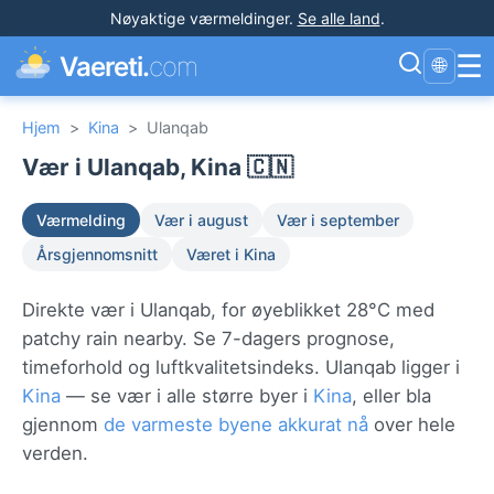
Nøyaktige værmeldinger
.
Se alle land
.
☰
Vaereti.
com
🌐
Hjem
>
Kina
>
Ulanqab
Vær i Ulanqab, Kina 🇨🇳
Værmelding
Vær i august
Vær i september
Årsgjennomsnitt
Været i Kina
Direkte vær i Ulanqab, for øyeblikket 28°C med
patchy rain nearby. Se 7-dagers prognose,
timeforhold og luftkvalitetsindeks. Ulanqab ligger i
Kina
— se vær i alle større byer i
Kina
, eller bla
gjennom
de varmeste byene akkurat nå
over hele
verden.