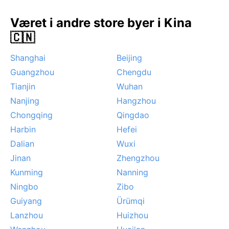
temperaturene er milde og dagene lange. Våren kan
by på stø
Været i andre store byer i Kina
🇨🇳
Shanghai
Beijing
Guangzhou
Chengdu
Tianjin
Wuhan
Nanjing
Hangzhou
Chongqing
Qingdao
Harbin
Hefei
Dalian
Wuxi
Jinan
Zhengzhou
Kunming
Nanning
Ningbo
Zibo
Guiyang
Ürümqi
Lanzhou
Huizhou