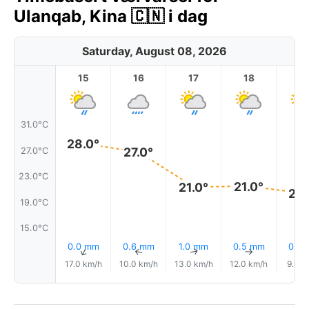
Ulanqab, Kina 🇨🇳 i dag
Saturday, August 08, 2026
15
16
17
18
1
31.0°C
28.0°
27.0°
27.0°C
23.0°C
21.0°
21.0°
20.
19.0°C
15.0°C
0.0 mm
0.6 mm
1.0 mm
0.5 mm
0.5
↑
↑
↑
↑
17.0 km/h
10.0 km/h
13.0 km/h
12.0 km/h
9.0 k