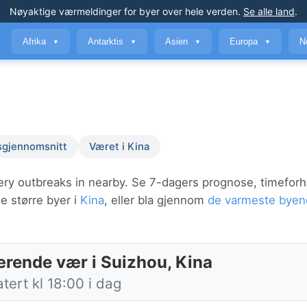
Nøyaktige værmeldinger
for byer over hele verden
.
Se alle land
.
Afrika
Antarktis
Asien
Europa
N
▼
▼
▼
▼
sgjennomsnitt
Været i Kina
ery outbreaks in nearby. Se 7-dagers prognose, timeforh
e større byer i
Kina
, eller bla gjennom
de varmeste byen
rende vær i Suizhou, Kina
ert kl 18:00 i dag