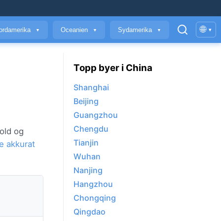
🌐
ordamerika
Oceanien
Sydamerika
▾
▼
▼
▼
Topp byer i China
Shanghai
Beijing
Guangzhou
Chengdu
old og
Tianjin
e akkurat
Wuhan
Nanjing
Hangzhou
Chongqing
Qingdao