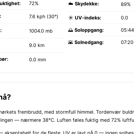
fuktighet:
72%
☁️
Skydekke:
89%
:
7.6 kph (30°)
☀️
UV-indeks:
0.0
🌅
Soloppgang:
05:4
:
1004.0 mb
🌇
Solnedgang:
07:2
9.0 km
bør:
0.0 mm
 nå?
r mørkets frembrudd, med stormfull himmel. Tordenvær buldr
ingen — nærmere 38°C. Luften føles fuktig med 72% luftfu
 akseptabelt for de fleste. UV er lavt på 0 — ingen solbes