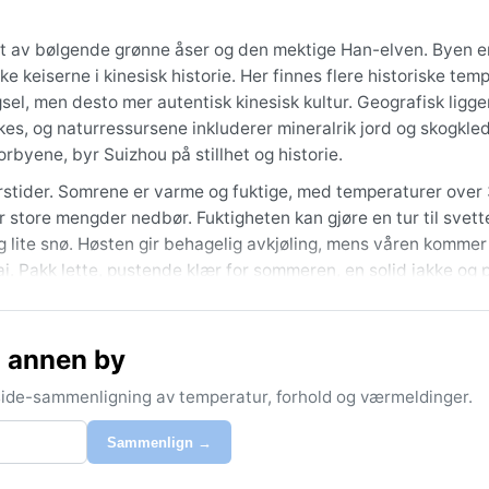
itt av bølgende grønne åser og den mektige Han-elven. Byen er
 keiserne i kinesisk historie. Her finnes flere historiske temp
gsel, men desto mer autentisk kinesisk kultur. Geografisk ligg
rkes, og naturressursene inkluderer mineralrik jord og skogkle
rbyene, byr Suizhou på stillhet og historie.
årstider. Somrene er varme og fuktige, med temperaturer over
er store mengder nedbør. Fuktigheten kan gjøre en tur til svett
og lite snø. Høsten gir behagelig avkjøling, mens våren komme
i. Pakk lette, pustende klær for sommeren, en solid jakke og 
n varme årstiden.
september og oktober, når luften er mild og dagene regnfatti
 annen by
eren er lun og tørr, men kald. Særlig fenomen: sommerens mo
e til oversvømmelser i lokalområder. Tåke er vanligere om vin
-side-sammenligning av temperatur, forhold og værmeldinger.
rige er overgangen fra april til mai interessant med rask skif
Sammenlign →