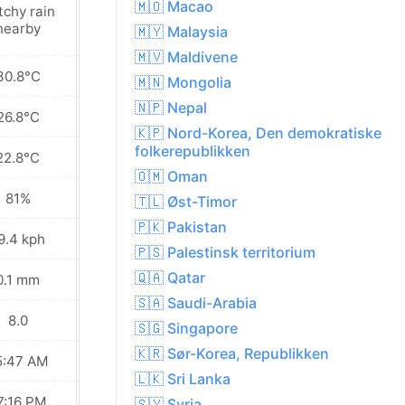
🇲🇴 Macao
tchy rain
Sunny
nearby
🇲🇾 Malaysia
🇲🇻 Maldivene
30.8°C
31.8°C
🇲🇳 Mongolia
🇳🇵 Nepal
26.8°C
27.0°C
🇰🇵 Nord-Korea, Den demokratiske
folkerepublikken
22.8°C
23.0°C
🇴🇲 Oman
81%
77%
🇹🇱 Øst-Timor
🇵🇰 Pakistan
9.4 kph
19.8 kph
🇵🇸 Palestinsk territorium
🇶🇦 Qatar
0.1 mm
0.2 mm
🇸🇦 Saudi-Arabia
8.0
7.0
🇸🇬 Singapore
🇰🇷 Sør-Korea, Republikken
5:47 AM
05:48 AM
🇱🇰 Sri Lanka
7:16 PM
07:15 PM
🇸🇾 Syria