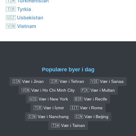
🇹🇲 Turkmenistan
🇹🇷 Tyrkia
🇺🇿 Usbekistan
🇻🇳 Vietnam
Populære byer i dag
🇨🇳 Vær i Jinan
🇮🇷 Vær i Tehran
🇾🇪 Vær i Sanaa
🇻🇳 Vær i Ho Chi Minh City
🇵🇰 Vær i Multan
🇺🇸 Vær i New York
🇧🇷 Vær i Recife
🇹🇷 Vær i İzmir
🇮🇹 Vær i Rome
🇨🇳 Vær i Nanchang
🇨🇳 Vær i Beijing
🇹🇼 Vær i Tainan