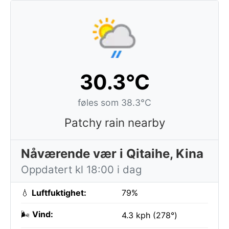
30.3°C
føles som 38.3°C
Patchy rain nearby
Nåværende vær i Qitaihe, Kina
Oppdatert kl 18:00 i dag
💧
Luftfuktighet:
79%
🌬️
Vind:
4.3 kph (278°)