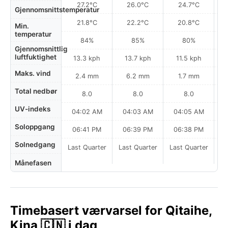
27.2°C
26.0°C
24.7°C
Gjennomsnittstemperatur
21.8°C
22.2°C
20.8°C
Min.
temperatur
84%
85%
80%
Gjennomsnittlig
luftfuktighet
13.3 kph
13.7 kph
11.5 kph
Maks. vind
2.4 mm
6.2 mm
1.7 mm
Total nedbør
8.0
8.0
8.0
UV-indeks
04:02 AM
04:03 AM
04:05 AM
0
Soloppgang
06:41 PM
06:39 PM
06:38 PM
Solnedgang
Last Quarter
Last Quarter
Last Quarter
Månefasen
Timebasert værvarsel for Qitaihe,
Kina 🇨🇳 i dag