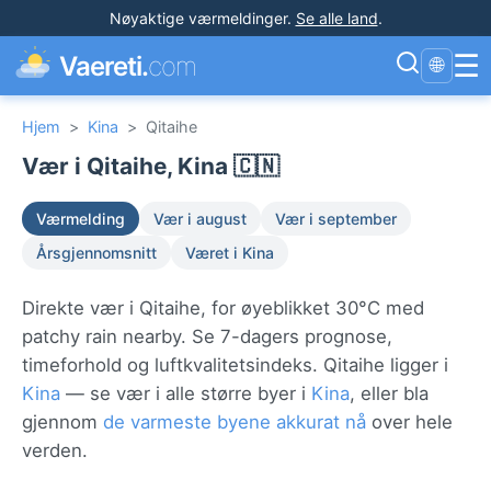
Nøyaktige værmeldinger
.
Se alle land
.
☰
Vaereti.
com
🌐
Hjem
>
Kina
>
Qitaihe
Vær i Qitaihe, Kina 🇨🇳
Værmelding
Vær i august
Vær i september
Årsgjennomsnitt
Været i Kina
Direkte vær i Qitaihe, for øyeblikket 30°C med
patchy rain nearby. Se 7-dagers prognose,
timeforhold og luftkvalitetsindeks. Qitaihe ligger i
Kina
— se vær i alle større byer i
Kina
, eller bla
gjennom
de varmeste byene akkurat nå
over hele
verden.