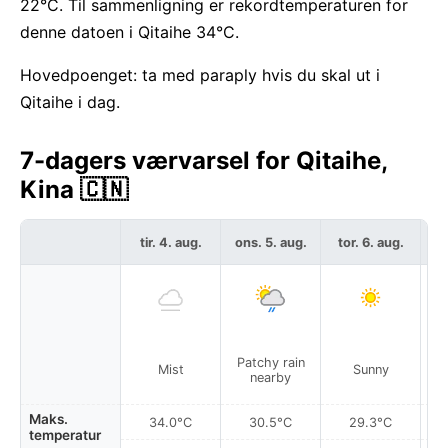
22°C. Til sammenligning er rekordtemperaturen for
denne datoen i Qitaihe 34°C.
Hovedpoenget: ta med paraply hvis du skal ut i
Qitaihe i dag.
7-dagers værvarsel for Qitaihe,
Kina 🇨🇳
tir. 4. aug.
ons. 5. aug.
tor. 6. aug.
f
Patchy rain
P
Mist
Sunny
nearby
Maks.
34.0°C
30.5°C
29.3°C
temperatur