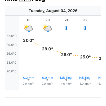
Tuesday, August 04, 2026
19
20
21
22
2
32.0°C
30.0°
29.0°C
28.0°
26.0°C
26.0°
25.0°
24.
23.0°C
20.0°C
0.2 mm
0.0 mm
13% Regn
14% Regn
14% R
↑
↑
↑
↑
2.0 km/h
2.0 km/h
4.0 km/h
5.0 km/h
6.0 k