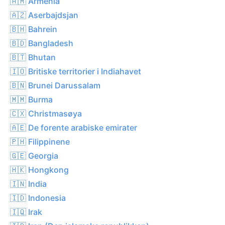
🇦🇲 Armenia
🇦🇿 Aserbajdsjan
🇧🇭 Bahrein
🇧🇩 Bangladesh
🇧🇹 Bhutan
🇮🇴 Britiske territorier i Indiahavet
🇧🇳 Brunei Darussalam
🇲🇲 Burma
🇨🇽 Christmasøya
🇦🇪 De forente arabiske emirater
🇵🇭 Filippinene
🇬🇪 Georgia
🇭🇰 Hongkong
🇮🇳 India
🇮🇩 Indonesia
🇮🇶 Irak