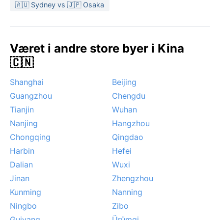
Stillehavet føre til oversvømmelser og avbrudd. Sikre
🇦🇺 Sydney vs 🇯🇵 Osaka
dager med sol og svak vind er vanlig i høysesongen,
men vær forberedt på at monsunen kan gi korte,
intense skurer selv i tørketiden.
Været i andre store byer i Kina
🇨🇳
Shanghai
Beijing
Guangzhou
Chengdu
Tianjin
Wuhan
Nanjing
Hangzhou
Chongqing
Qingdao
Harbin
Hefei
Dalian
Wuxi
Jinan
Zhengzhou
Kunming
Nanning
Ningbo
Zibo
Guiyang
Ürümqi