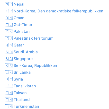
🇳🇵 Nepal
🇰🇵 Nord-Korea, Den demokratiske folkerepublikken
🇴🇲 Oman
🇹🇱 Øst-Timor
🇵🇰 Pakistan
🇵🇸 Palestinsk territorium
🇶🇦 Qatar
🇸🇦 Saudi-Arabia
🇸🇬 Singapore
🇰🇷 Sør-Korea, Republikken
🇱🇰 Sri Lanka
🇸🇾 Syria
🇹🇯 Tadsjikistan
🇹🇼 Taiwan
🇹🇭 Thailand
🇹🇲 Turkmenistan