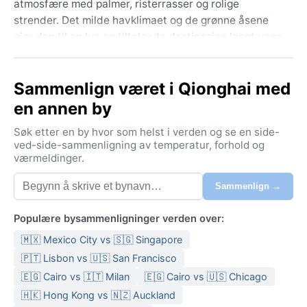
atmosfære med palmer, risterrasser og rolige
strender. Det milde havklimaet og de grønne åsene
gjør den til en lun og tiltalende destinasjon langt unna
de travleste turiststrøkene på øya.
Klimaet er tropisk monsunklima (Köppen Am), med
Sammenlign været i Qionghai med
tydelige årstider preget av regn og tørke. Somrene er
en annen by
varme og fuktige, med temperaturer rundt 28–33 °C
og kraftige monsunbyger fra mai til oktober. Vintrene
Søk etter en by hvor som helst i verden og se en side-
er behagelig tørre og litt kjøligere, rundt 18–25 °C, og
ved-side-sammenligning av temperatur, forhold og
værmeldinger.
luftfuktigheten holder seg høy året rundt. Pakk lette
bomullsklær, regnjakke og solkrem – paraply er
Sammenlign →
uunnværlig om sommeren, mens et tynt sjal kan være
greit på kjølige kveldsvinder om vinteren.
Populære bysammenligninger verden over:
Den beste tiden å besøke værmessig er fra november
🇲🇽 Mexico City vs 🇸🇬 Singapore
til april, når regnet avtar og temperaturene er
🇵🇹 Lisbon vs 🇺🇸 San Francisco
perfekte for sightseeing. Skal en unngå den verste
🇪🇬 Cairo vs 🇮🇹 Milan
🇪🇬 Cairo vs 🇺🇸 Chicago
fuktigheten og fare for tyfoner, bør en holde seg unna
🇭🇰 Hong Kong vs 🇳🇿 Auckland
juli til september – da kan kraftige sykloner fra