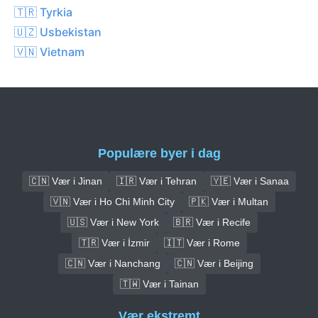
🇹🇷 Tyrkia
🇺🇿 Usbekistan
🇻🇳 Vietnam
Populære byer i dag
🇨🇳 Vær i Jinan
🇮🇷 Vær i Tehran
🇾🇪 Vær i Sanaa
🇻🇳 Vær i Ho Chi Minh City
🇵🇰 Vær i Multan
🇺🇸 Vær i New York
🇧🇷 Vær i Recife
🇹🇷 Vær i İzmir
🇮🇹 Vær i Rome
🇨🇳 Vær i Nanchang
🇨🇳 Vær i Beijing
🇹🇼 Vær i Tainan
Vær ekstremt