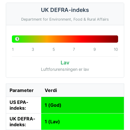
UK DEFRA-indeks
Department for Environment, Food & Rural Affairs
1
1
3
5
7
9
10
Lav
Luftforurensningen er lav
Parameter
Verdi
US EPA-
1 (God)
indeks:
UK DEFRA-
1 (Lav)
indeks: