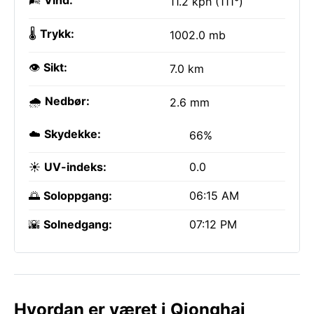
🌬️
Vind:
11.2 kph (111°)
🌡️
Trykk:
1002.0 mb
👁️
Sikt:
7.0 km
🌧️
Nedbør:
2.6 mm
☁️
Skydekke:
66%
☀️
UV-indeks:
0.0
🌅
Soloppgang:
06:15 AM
🌇
Solnedgang:
07:12 PM
Hvordan er været i Qionghai