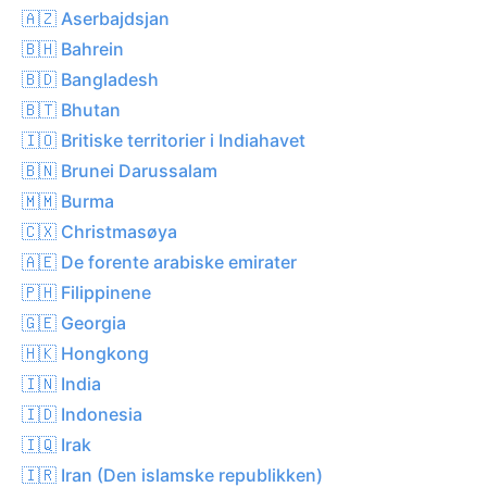
🇦🇿 Aserbajdsjan
🇧🇭 Bahrein
🇧🇩 Bangladesh
🇧🇹 Bhutan
🇮🇴 Britiske territorier i Indiahavet
🇧🇳 Brunei Darussalam
🇲🇲 Burma
🇨🇽 Christmasøya
🇦🇪 De forente arabiske emirater
🇵🇭 Filippinene
🇬🇪 Georgia
🇭🇰 Hongkong
🇮🇳 India
🇮🇩 Indonesia
🇮🇶 Irak
🇮🇷 Iran (Den islamske republikken)