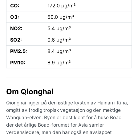
CO:
172.0 µg/m³
O3:
50.0 µg/m³
NO2:
5.4 µg/m³
SO2:
0.6 µg/m³
PM2.5:
8.4 µg/m³
PM10:
8.9 µg/m³
Om Qionghai
Qionghai ligger på den østlige kysten av Hainan i Kina,
omgitt av frodig tropisk vegetasjon og den mektige
Wanquan-elven. Byen er best kjent for å huse Boao,
der det årlige Boao-forumet for Asia samler
verdensledere, men den har også en avslappet