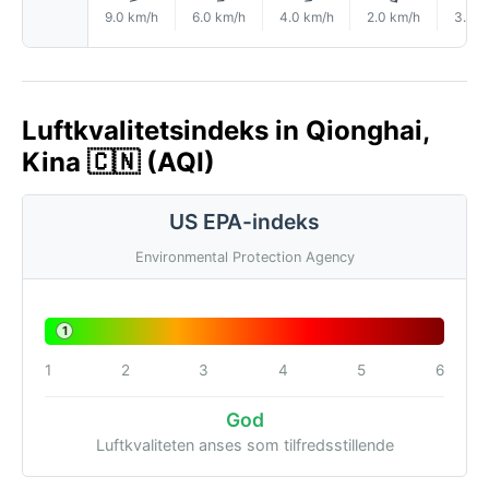
9.0 km/h
6.0 km/h
4.0 km/h
2.0 km/h
3.0 k
Luftkvalitetsindeks in Qionghai,
Kina 🇨🇳 (AQI)
US EPA-indeks
Environmental Protection Agency
1
1
2
3
4
5
6
God
Luftkvaliteten anses som tilfredsstillende