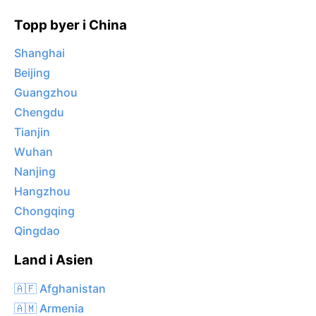
Topp byer i China
Shanghai
Beijing
Guangzhou
Chengdu
Tianjin
Wuhan
Nanjing
Hangzhou
Chongqing
Qingdao
Land i Asien
🇦🇫 Afghanistan
🇦🇲 Armenia