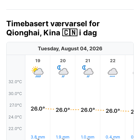
Timebasert værvarsel for
Qionghai, Kina 🇨🇳 i dag
Tuesday, August 04, 2026
19
20
21
22
2
32.0°C
30.0°C
27.0°C
26.0°
26.0°
26.0°
26.0°
26.
24.0°C
22.0°C
3.8 mm
1.9 mm
1.0 mm
0.4 mm
0.1 
↑
↑
↑
↑