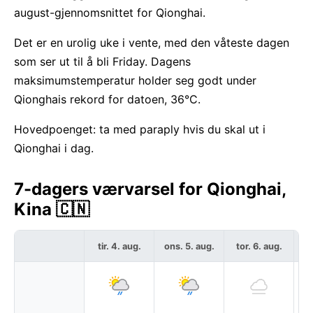
august-gjennomsnittet for Qionghai.
Det er en urolig uke i vente, med den våteste dagen
som ser ut til å bli Friday. Dagens
maksimumstemperatur holder seg godt under
Qionghais rekord for datoen, 36°C.
Hovedpoenget: ta med paraply hvis du skal ut i
Qionghai i dag.
7-dagers værvarsel for Qionghai,
Kina 🇨🇳
tir. 4. aug.
ons. 5. aug.
tor. 6. aug.
f