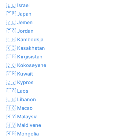
🇮🇱 Israel
🇯🇵 Japan
🇾🇪 Jemen
🇯🇴 Jordan
🇰🇭 Kambodsja
🇰🇿 Kasakhstan
🇰🇬 Kirgisistan
🇨🇨 Kokosøyene
🇰🇼 Kuwait
🇨🇾 Kypros
🇱🇦 Laos
🇱🇧 Libanon
🇲🇴 Macao
🇲🇾 Malaysia
🇲🇻 Maldivene
🇲🇳 Mongolia