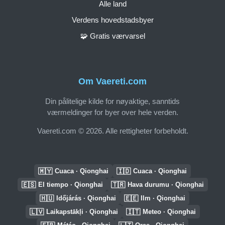
Alle land
Verdens hovedstadsbyer
🧩 Gratis værvarsel
Om Vaereti.com
Din pålitelige kilde for nøyaktige, sanntids
værmeldinger for byer over hele verden.
Vaereti.com © 2026. Alle rettigheter forbeholdt.
🇲🇾
🇮🇩
Cuaca · Qionghai
Cuaca · Qionghai
🇪🇸
🇹🇷
El tiempo · Qionghai
Hava durumu · Qionghai
🇭🇺
🇪🇪
Időjárás · Qionghai
Ilm · Qionghai
🇱🇻
🇮🇹
Laikapstākļi · Qionghai
Meteo · Qionghai