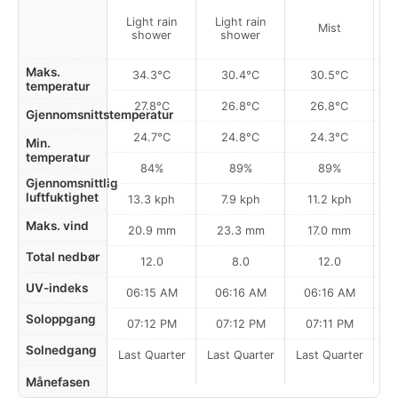
Mo
Light rain
Light rain
Mist
h
shower
shower
Maks.
34.3°C
30.4°C
30.5°C
temperatur
27.8°C
26.8°C
26.8°C
Gjennomsnittstemperatur
24.7°C
24.8°C
24.3°C
Min.
temperatur
84%
89%
89%
Gjennomsnittlig
luftfuktighet
13.3 kph
7.9 kph
11.2 kph
Maks. vind
20.9 mm
23.3 mm
17.0 mm
Total nedbør
12.0
8.0
12.0
UV-indeks
06:15 AM
06:16 AM
06:16 AM
Soloppgang
07:12 PM
07:12 PM
07:11 PM
Solnedgang
Last Quarter
Last Quarter
Last Quarter
Månefasen