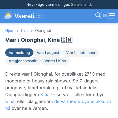
Nøyaktige værmeldinger
.
Se alle land
.
☰
Vaereti.
com
🌐
Hjem
>
Kina
>
Qionghai
Vær i Qionghai, Kina 🇨🇳
Værmelding
Vær i august
Vær i september
Årsgjennomsnitt
Været i Kina
Direkte vær i Qionghai, for øyeblikket 27°C med
moderate or heavy rain shower. Se 7-dagers
prognose, timeforhold og luftkvalitetsindeks.
Qionghai ligger i
Kina
— se vær i alle større byer i
Kina
, eller bla gjennom
de varmeste byene akkurat
nå
over hele verden.