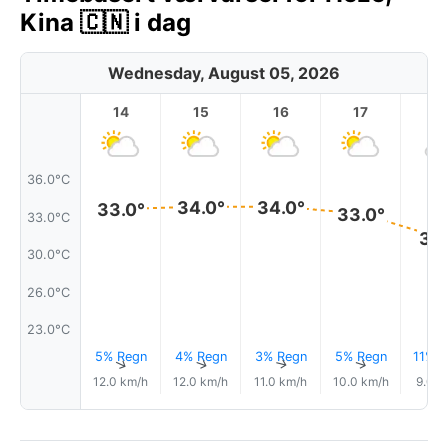
Kina 🇨🇳 i dag
Wednesday, August 05, 2026
14
15
16
17
1
36.0°C
34.0°
34.0°
33.0°
33.0°
33.0°C
31.
30.0°C
26.0°C
23.0°C
5% Regn
4% Regn
3% Regn
5% Regn
11% R
↑
↑
↑
↑
12.0 km/h
12.0 km/h
11.0 km/h
10.0 km/h
9.0 k