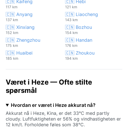
🇨🇳 Kaifeng
🇨🇳 Hebi
117 km
121 km
🇨🇳 Anyang
🇨🇳 Liaocheng
137 km
143 km
🇨🇳 Xinxiang
🇨🇳 Bozhou
152 km
154 km
🇨🇳 Zhengzhou
🇨🇳 Handan
175 km
176 km
🇨🇳 Huaibei
🇨🇳 Zhoukou
185 km
194 km
Været i Heze — Ofte stilte
spørsmål
Hvordan er været i Heze akkurat nå?
Akkurat nå i Heze, Kina, er det 33°C med partly
cloudy. Luftfuktigheten er 56% og vindhastigheten er
12 km/t. Forholdene føles som 38°C.