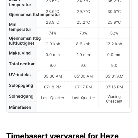
33.6°C
34.7°C
36.2°C
temperatur
28.6°C
29.7°C
30.5°C
Gjennomsnittstemperatur
23.9°C
25.2°C
25.9°C
Min.
temperatur
74%
70%
62%
Gjennomsnittlig
luftfuktighet
11.9 kph
8.6 kph
12.2 kph
Maks. vind
0.0 mm
1.0 mm
0.0 mm
Total nedbør
9.0
9.0
9.0
UV-indeks
05:30 AM
05:30 AM
05:31 AM
0
Soloppgang
07:18 PM
07:17 PM
07:16 PM
Solnedgang
Waning
Last Quarter
Last Quarter
Crescent
Månefasen
Timebasert værvarsel for Heze,