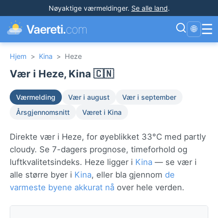
Nøyaktige værmeldinger
.
Se alle land
.
☰
Vaereti.
com
🌐
Hjem
>
Kina
>
Heze
Vær i Heze, Kina 🇨🇳
Værmelding
Vær i august
Vær i september
Årsgjennomsnitt
Været i Kina
Direkte vær i Heze, for øyeblikket 33°C med partly
cloudy. Se 7-dagers prognose, timeforhold og
luftkvalitetsindeks. Heze ligger i
Kina
— se vær i
alle større byer i
Kina
, eller bla gjennom
de
varmeste byene akkurat nå
over hele verden.