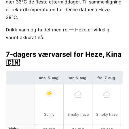
nær 33°C de fleste ettermiddager. Til sammenligning
er rekordtemperaturen for denne datoen i Heze
38°C.
Drikk vann og ta det med ro — Heze er virkelig
varmt akkurat nå.
7-dagers værvarsel for Heze, Kina
🇨🇳
ons. 5. aug.
tor. 6. aug.
fre. 7. aug.
l
Sunny
Smoky haze
Smoky haze
Maks.