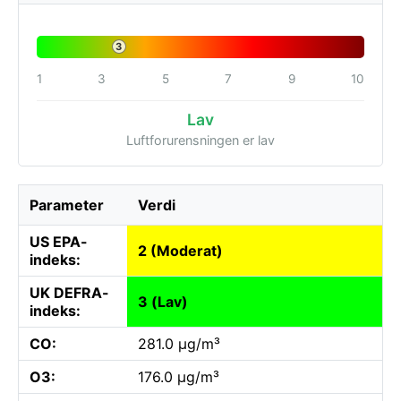
3
1
3
5
7
9
10
Lav
Luftforurensningen er lav
Parameter
Verdi
US EPA-
2 (Moderat)
indeks:
UK DEFRA-
3 (Lav)
indeks:
CO:
281.0 µg/m³
O3:
176.0 µg/m³