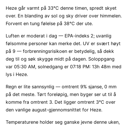
Heze går varmt på 33°C denne timen, spredt skyet
over. En blanding av sol og sky driver over himmelen.
Forvent en tung følelse på 38°C der ute.
Luften er moderat i dag — EPA-indeks 2; uvanlig
følsomme personer kan merke det. UV er svært høyt
på 9 — forbrenningsrisikoen er betydelig, så dekk
deg til og søk skygge midt på dagen. Soloppgang
var 05:30 AM, solnedgang er 07:18 PM: 13h 48m med
lys i Heze.
Regn er lite sannsynlig — omtrent 9% sjanse, 0 mm
på det meste. Tørt foreløpig, men byger ser ut til å
komme fra omtrent 3. Det ligger omtrent 3°C over
den vanlige august-gjennomsnittet for Heze.
Temperaturene holder seg ganske jevne denne uken,