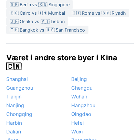
🇩🇪 Berlin vs 🇸🇬 Singapore
🇪🇬 Cairo vs 🇮🇳 Mumbai
🇮🇹 Rome vs 🇸🇦 Riyadh
🇯🇵 Osaka vs 🇵🇹 Lisbon
🇹🇭 Bangkok vs 🇺🇸 San Francisco
Været i andre store byer i Kina
🇨🇳
Shanghai
Beijing
Guangzhou
Chengdu
Tianjin
Wuhan
Nanjing
Hangzhou
Chongqing
Qingdao
Harbin
Hefei
Dalian
Wuxi