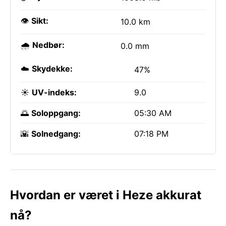
👁️
Sikt:
10.0 km
🌧️
Nedbør:
0.0 mm
☁️
Skydekke:
47%
☀️
UV-indeks:
9.0
🌅
Soloppgang:
05:30 AM
🌇
Solnedgang:
07:18 PM
Hvordan er været i Heze akkurat
nå?