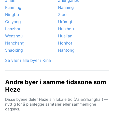
Jinan
Zhengzhou
Kunming
Nanning
Ningbo
Zibo
Guiyang
Ürümqi
Lanzhou
Huizhou
Wenzhou
Huai'an
Nanchang
Hohhot
Shaoxing
Nantong
Se vær i alle byer i Kina
Andre byer i samme tidssone som
Heze
Disse byene deler Heze sin lokale tid (Asia/Shanghai) —
nyttig for å planlegge samtaler eller sammenligne
dagslys.