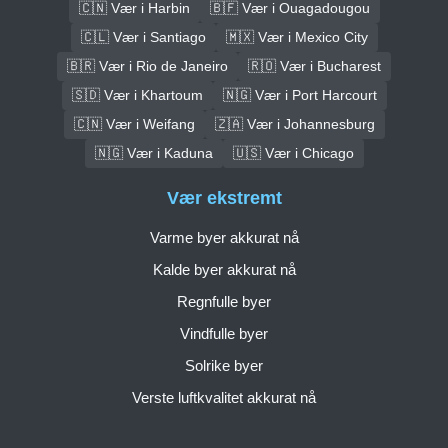
🇨🇳 Vær i Harbin
🇧🇫 Vær i Ouagadougou
🇨🇱 Vær i Santiago
🇲🇽 Vær i Mexico City
🇧🇷 Vær i Rio de Janeiro
🇷🇴 Vær i Bucharest
🇸🇩 Vær i Khartoum
🇳🇬 Vær i Port Harcourt
🇨🇳 Vær i Weifang
🇿🇦 Vær i Johannesburg
🇳🇬 Vær i Kaduna
🇺🇸 Vær i Chicago
Vær ekstremt
Varme byer akkurat nå
Kalde byer akkurat nå
Regnfulle byer
Vindfulle byer
Solrike byer
Verste luftkvalitet akkurat nå