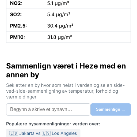
NO2:
5.1 µg/m³
SO2:
5.4 µg/m³
PM2.5:
30.4 µg/m³
PM10:
31.8 µg/m³
Sammenlign været i Heze med en
annen by
Søk etter en by hvor som helst i verden og se en side-
ved-side-sammenligning av temperatur, forhold og
værmeldinger.
Sammenlign →
Populære bysammenligninger verden over:
🇮🇩 Jakarta vs 🇺🇸 Los Angeles