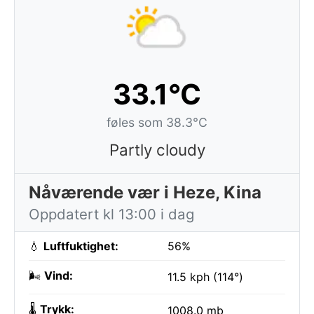
33.1°C
føles som 38.3°C
Partly cloudy
Nåværende vær i Heze, Kina
Oppdatert kl 13:00 i dag
💧
Luftfuktighet:
56%
🌬️
Vind:
11.5 kph (114°)
🌡️
Trykk:
1008.0 mb