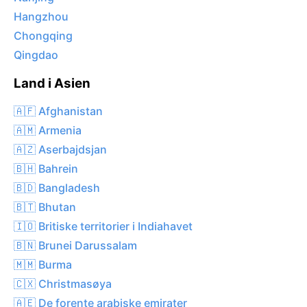
Hangzhou
Chongqing
Qingdao
Land i Asien
🇦🇫 Afghanistan
🇦🇲 Armenia
🇦🇿 Aserbajdsjan
🇧🇭 Bahrein
🇧🇩 Bangladesh
🇧🇹 Bhutan
🇮🇴 Britiske territorier i Indiahavet
🇧🇳 Brunei Darussalam
🇲🇲 Burma
🇨🇽 Christmasøya
🇦🇪 De forente arabiske emirater