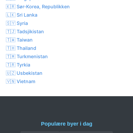
🇰🇷 Sør-Korea, Republikken
🇱🇰 Sri Lanka
🇸🇾 Syria
🇹🇯 Tadsjikistan
🇹🇼 Taiwan
🇹🇭 Thailand
🇹🇲 Turkmenistan
🇹🇷 Tyrkia
🇺🇿 Usbekistan
🇻🇳 Vietnam
Populære byer i dag