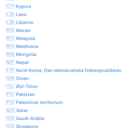
🇨🇾 Kypros
🇱🇦 Laos
🇱🇧 Libanon
🇲🇴 Macao
🇲🇾 Malaysia
🇲🇻 Maldivene
🇲🇳 Mongolia
🇳🇵 Nepal
🇰🇵 Nord-Korea, Den demokratiske folkerepublikken
🇴🇲 Oman
🇹🇱 Øst-Timor
🇵🇰 Pakistan
🇵🇸 Palestinsk territorium
🇶🇦 Qatar
🇸🇦 Saudi-Arabia
🇸🇬 Singapore