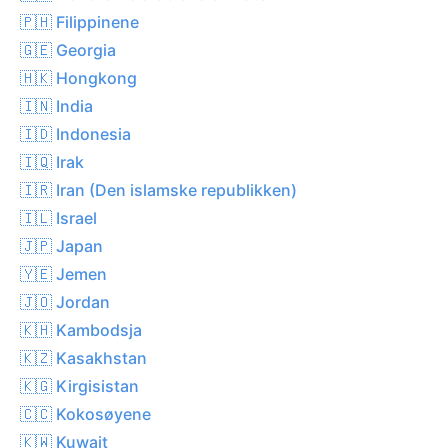
🇵🇭 Filippinene
🇬🇪 Georgia
🇭🇰 Hongkong
🇮🇳 India
🇮🇩 Indonesia
🇮🇶 Irak
🇮🇷 Iran (Den islamske republikken)
🇮🇱 Israel
🇯🇵 Japan
🇾🇪 Jemen
🇯🇴 Jordan
🇰🇭 Kambodsja
🇰🇿 Kasakhstan
🇰🇬 Kirgisistan
🇨🇨 Kokosøyene
🇰🇼 Kuwait