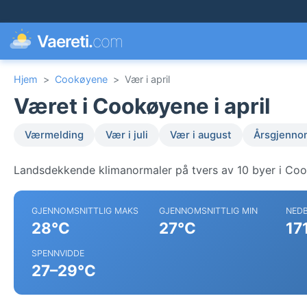
Vaereti.
com
Hjem
>
Cookøyene
>
Vær i april
Været i Cookøyene i april
Værmelding
Vær i juli
Vær i august
Årsgjenno
Landsdekkende klimanormaler på tvers av 10 byer i Co
GJENNOMSNITTLIG MAKS
GJENNOMSNITTLIG MIN
NED
28°C
27°C
17
SPENNVIDDE
27–29°C