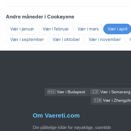
Andre måneder i Cookøyene
Vær i januar
Vær i februar
Vær i mars
Vær i april
Vær i september
Vær i oktober
Vær i november
🇭🇺 Vær i Budapest
🇮🇩 Vær i Semarang
🇨🇳 Vær i Zhengzh
Om Vaereti.com
Din pålitelige kilde for nøyaktige, sanntids