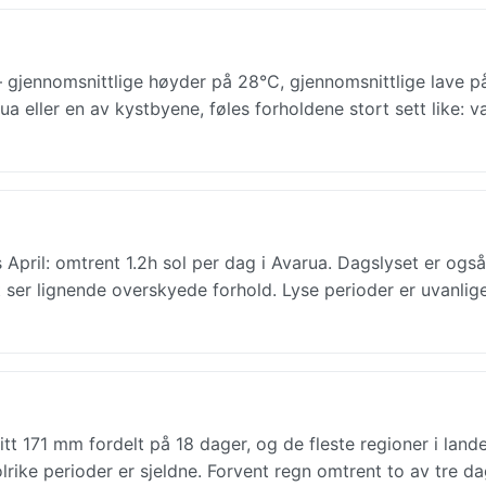
gjennomsnittlige høyder på 28°C, gjennomsnittlige lave p
ua eller en av kystbyene, føles forholdene stort sett like: v
ril: omtrent 1.2h sol per dag i Avarua. Dagslyset er også
et ser lignende overskyede forhold. Lyse perioder er uvanlig
itt 171 mm fordelt på 18 dager, og de fleste regioner i land
rike perioder er sjeldne. Forvent regn omtrent to av tre da