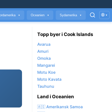
🌐
ordamerika
Oceanien
Sydamerika
▾
▼
▼
▼
Topp byer i Cook Islands
Avarua
Amuri
Omoka
Mangarei
Motu Koe
Moto Kavata
Tauhunu
Land i Oceanien
🇦🇸 Amerikansk Samoa