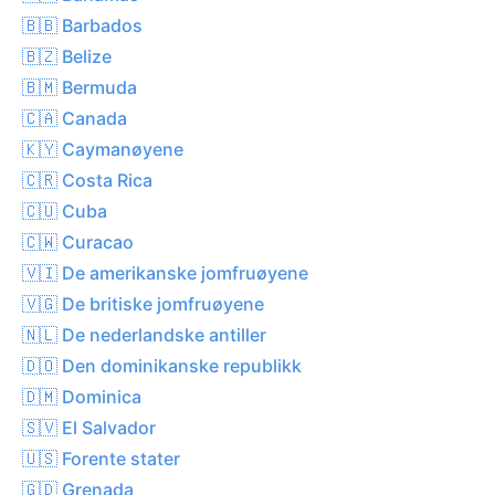
🇧🇧 Barbados
🇧🇿 Belize
🇧🇲 Bermuda
🇨🇦 Canada
🇰🇾 Caymanøyene
🇨🇷 Costa Rica
🇨🇺 Cuba
🇨🇼 Curacao
🇻🇮 De amerikanske jomfruøyene
🇻🇬 De britiske jomfruøyene
🇳🇱 De nederlandske antiller
🇩🇴 Den dominikanske republikk
🇩🇲 Dominica
🇸🇻 El Salvador
🇺🇸 Forente stater
🇬🇩 Grenada