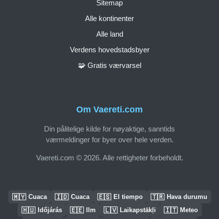
Sitemap
Alle kontinenter
Alle land
Verdens hovedstadsbyer
🧩 Gratis værvarsel
Om Vaereti.com
Din pålitelige kilde for nøyaktige, sanntids
værmeldinger for byer over hele verden.
Vaereti.com © 2026. Alle rettigheter forbeholdt.
🇲🇾
🇮🇩
🇪🇸
🇹🇷
Cuaca
Cuaca
El tiempo
Hava durumu
🇭🇺
🇪🇪
🇱🇻
🇮🇹
Időjárás
Ilm
Laikapstākļi
Meteo