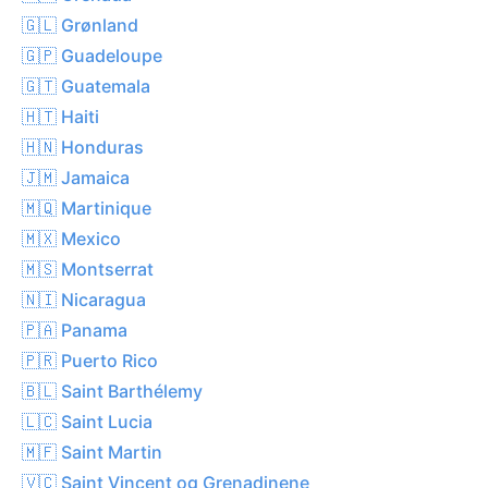
🇬🇱 Grønland
🇬🇵 Guadeloupe
🇬🇹 Guatemala
🇭🇹 Haiti
🇭🇳 Honduras
🇯🇲 Jamaica
🇲🇶 Martinique
🇲🇽 Mexico
🇲🇸 Montserrat
🇳🇮 Nicaragua
🇵🇦 Panama
🇵🇷 Puerto Rico
🇧🇱 Saint Barthélemy
🇱🇨 Saint Lucia
🇲🇫 Saint Martin
🇻🇨 Saint Vincent og Grenadinene