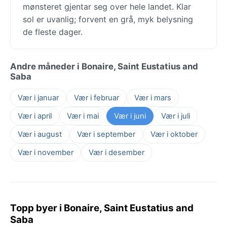
mønsteret gjentar seg over hele landet. Klar
sol er uvanlig; forvent en grå, myk belysning
de fleste dager.
Andre måneder i Bonaire, Saint Eustatius and
Saba
Vær i januar
Vær i februar
Vær i mars
Vær i april
Vær i mai
Vær i juni
Vær i juli
Vær i august
Vær i september
Vær i oktober
Vær i november
Vær i desember
Topp byer i Bonaire, Saint Eustatius and
Saba