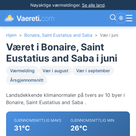
Nøyaktige værmeldinger
.
Se alle land
.
☰
Vaereti.
com
🌐
Hjem
>
Bonaire, Saint Eustatius and Saba
>
Vær i juni
Været i Bonaire, Saint
Eustatius and Saba i juni
Værmelding
Vær i august
Vær i september
Årsgjennomsnitt
Landsdekkende klimanormaler på tvers av 10 byer i
Bonaire, Saint Eustatius and Saba .
GJENNOMSNITTLIG MAKS
GJENNOMSNITTLIG MIN
31°C
26°C