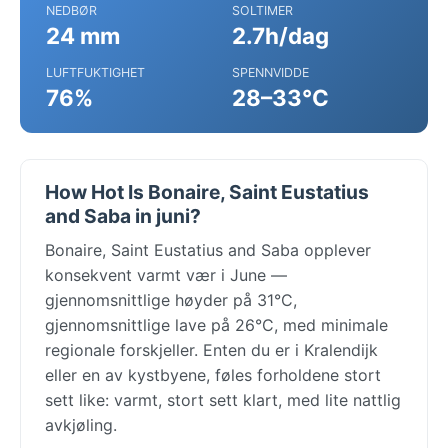
NEDBØR
SOLTIMER
24 mm
2.7h/dag
LUFTFUKTIGHET
SPENNVIDDE
76%
28–33°C
How Hot Is Bonaire, Saint Eustatius
and Saba in juni?
Bonaire, Saint Eustatius and Saba opplever
konsekvent varmt vær i June —
gjennomsnittlige høyder på 31°C,
gjennomsnittlige lave på 26°C, med minimale
regionale forskjeller. Enten du er i Kralendijk
eller en av kystbyene, føles forholdene stort
sett like: varmt, stort sett klart, med lite nattlig
avkjøling.