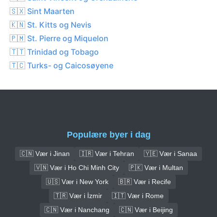
🇸🇽 Sint Maarten
🇰🇳 St. Kitts og Nevis
🇵🇲 St. Pierre og Miquelon
🇹🇹 Trinidad og Tobago
🇹🇨 Turks- og Caicosøyene
Populære byer i dag
🇨🇳 Vær i Jinan
🇮🇷 Vær i Tehran
🇾🇪 Vær i Sanaa
🇻🇳 Vær i Ho Chi Minh City
🇵🇰 Vær i Multan
🇺🇸 Vær i New York
🇧🇷 Vær i Recife
🇹🇷 Vær i İzmir
🇮🇹 Vær i Rome
🇨🇳 Vær i Nanchang
🇨🇳 Vær i Beijing