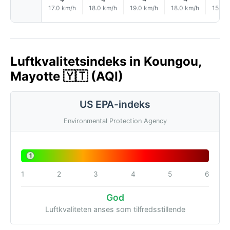
17.0 km/h
18.0 km/h
19.0 km/h
18.0 km/h
15.0 
Luftkvalitetsindeks in Koungou,
Mayotte 🇾🇹 (AQI)
US EPA-indeks
Environmental Protection Agency
1
1
2
3
4
5
6
God
Luftkvaliteten anses som tilfredsstillende