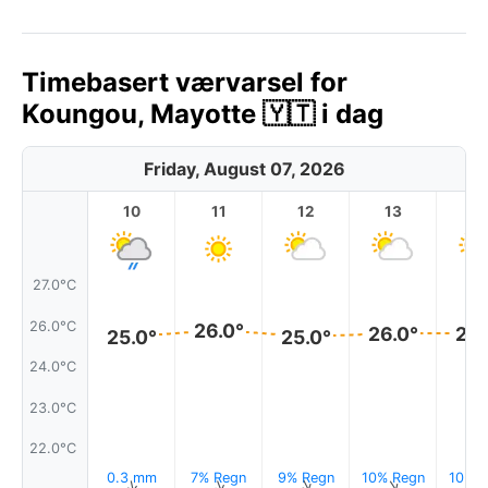
Timebasert værvarsel for
Koungou, Mayotte 🇾🇹 i dag
Friday, August 07, 2026
10
11
12
13
1
27.0°C
26.0°C
26.0°
26.0°
26.
25.0°
25.0°
24.0°C
23.0°C
22.0°C
0.3 mm
7% Regn
9% Regn
10% Regn
10% R
↑
↑
↑
↑