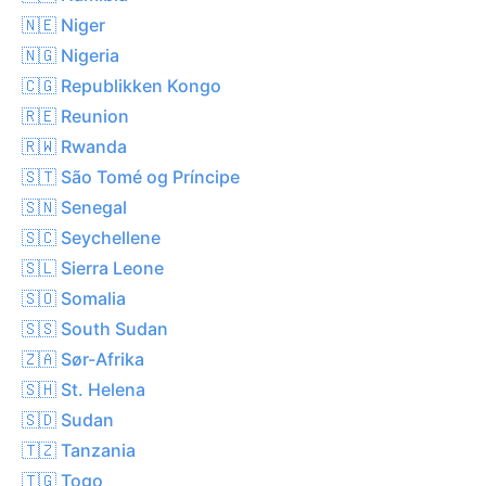
🇳🇪 Niger
🇳🇬 Nigeria
🇨🇬 Republikken Kongo
🇷🇪 Reunion
🇷🇼 Rwanda
🇸🇹 São Tomé og Príncipe
🇸🇳 Senegal
🇸🇨 Seychellene
🇸🇱 Sierra Leone
🇸🇴 Somalia
🇸🇸 South Sudan
🇿🇦 Sør-Afrika
🇸🇭 St. Helena
🇸🇩 Sudan
🇹🇿 Tanzania
🇹🇬 Togo