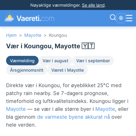
Nøyaktige værmeldinger
.
Se alle land
.
☰
Vaereti.
com
🌐
Hjem
>
Mayotte
>
Koungou
Vær i Koungou, Mayotte 🇾🇹
Værmelding
Vær i august
Vær i september
Årsgjennomsnitt
Været i Mayotte
Direkte vær i Koungou, for øyeblikket 25°C med
patchy rain nearby. Se 7-dagers prognose,
timeforhold og luftkvalitetsindeks. Koungou ligger i
Mayotte
— se vær i alle større byer i
Mayotte
, eller
bla gjennom
de varmeste byene akkurat nå
over
hele verden.