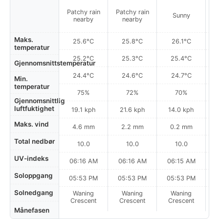
Patchy rain
Patchy rain
P
Sunny
nearby
nearby
Maks.
25.6°C
25.8°C
26.1°C
temperatur
25.2°C
25.3°C
25.4°C
Gjennomsnittstemperatur
24.4°C
24.6°C
24.7°C
Min.
temperatur
75%
72%
70%
Gjennomsnittlig
luftfuktighet
19.1 kph
21.6 kph
14.0 kph
Maks. vind
4.6 mm
2.2 mm
0.2 mm
Total nedbør
10.0
10.0
10.0
UV-indeks
06:16 AM
06:16 AM
06:15 AM
Soloppgang
05:53 PM
05:53 PM
05:53 PM
Solnedgang
Waning
Waning
Waning
N
Crescent
Crescent
Crescent
Månefasen