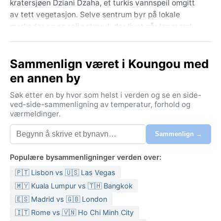
kratersjøen Dziani Dzaha, et turkis vannspeil omgitt
av tett vegetasjon. Selve sentrum byr på lokale
markeder og en rolig strand, der livet går langsomt.
Øyas geografi preges av en omfattende lagune, som
regnes som en av verdens største, og små landsbyer
Sammenlign været i Koungou med
langs kysten gir Mayotte en autentisk følelse, langt
unna masseturismen.
en annen by
Klimaet er tropisk savanneklima (Aw), med en tydelig
Søk etter en by hvor som helst i verden og se en side-
tørr og våt årstid. Sommermånedene fra november til
ved-side-sammenligning av temperatur, forhold og
værmeldinger.
april er varme og fuktige, med
gjennomsnittstemperaturer på 27–32 °C og kraftige
Sammenlign →
regnbyger, spesielt i januar og februar. Vinteren (mai–
oktober) er mildere og tørrere, med temperaturer på
Populære bysammenligninger verden over:
23–28 °C og friskere havbrise. Fuktigheten holder seg
🇵🇹 Lisbon vs 🇺🇸 Las Vegas
høy hele året. Pakk lette bomullsklær, regnjakke til
våte perioder, badetøy og solkrem. Gode sko
🇲🇾 Kuala Lumpur vs 🇹🇭 Bangkok
anbefales hvis du skal utforske åsene.
🇪🇸 Madrid vs 🇬🇧 London
🇮🇹 Rome vs 🇻🇳 Ho Chi Minh City
Beste reisetid værmessig er de tørre vintermånedene