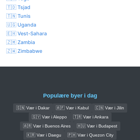
🇹🇩 Tsjad
🇹🇳 Tunis
🇺🇬 Uganda
🇪🇭 Vest-Sahara
🇿🇲 Zambia
🇿🇼 Zimbabwe
Populære byer i dag
🇸🇳 Vær i Dakar
🇦🇫 Vær i Kabul
🇨🇳 Vær i Jilin
🇸🇾 Vær i Aleppo
🇹🇷 Vær i Ankara
🇦🇷 Vær i Buenos Aires
🇭🇺 Vær i Budapest
🇰🇷 Vær i Daegu
🇵🇭 Vær i Quezon City