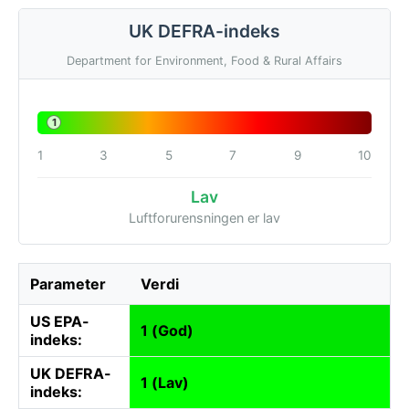
UK DEFRA-indeks
Department for Environment, Food & Rural Affairs
1
1
3
5
7
9
10
Lav
Luftforurensningen er lav
Parameter
Verdi
US EPA-
1 (God)
indeks:
UK DEFRA-
1 (Lav)
indeks: