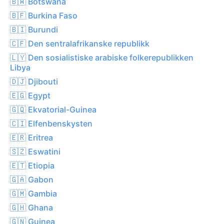
🇧🇼 Botswana
🇧🇫 Burkina Faso
🇧🇮 Burundi
🇨🇫 Den sentralafrikanske republikk
🇱🇾 Den sosialistiske arabiske folkerepublikken
Libya
🇩🇯 Djibouti
🇪🇬 Egypt
🇬🇶 Ekvatorial-Guinea
🇨🇮 Elfenbenskysten
🇪🇷 Eritrea
🇸🇿 Eswatini
🇪🇹 Etiopia
🇬🇦 Gabon
🇬🇲 Gambia
🇬🇭 Ghana
🇬🇳 Guinea