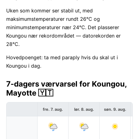
Uken som kommer ser stabil ut, med
maksimumstemperaturer rundt 26°C og
minimumstemperaturer nær 24°C. Det plasserer
Koungou nær rekordområdet — datorekorden er
28°C.
Hovedpoenget: ta med paraply hvis du skal ut i
Koungou i dag.
7-dagers værvarsel for Koungou,
Mayotte 🇾🇹
fre. 7. aug.
lør. 8. aug.
søn. 9. aug.
ma