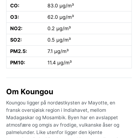
CO:
83.0 µg/m³
O3:
62.0 µg/m³
NO2:
0.2 µg/m³
SO2:
0.5 µg/m³
PM2.5:
7.1 µg/m³
PM10:
11.4 µg/m³
Om Koungou
Koungou ligger på nordøstkysten av Mayotte, en
fransk oversjøisk region i Indiahavet, mellom
Madagaskar og Mosambik. Byen har en avslappet
atmosfære og omgis av frodige, vulkanske åser og
palmelunder. Like utenfor ligger den kjente