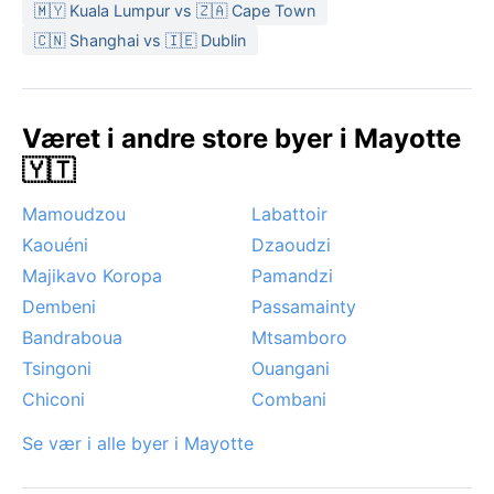
fra juni til oktober, da sola ofte skinner og luften er
🇲🇾 Kuala Lumpur vs 🇿🇦 Cape Town
mer behagelig. Ekstremvær som sykloner kan
🇨🇳 Shanghai vs 🇮🇪 Dublin
forekomme i den våte årstiden, særlig mellom januar
og mars, og bringer med seg kraftig vind og intense
skybrudd. Monsoonregnet gir grønne landskap, men
Været i andre store byer i Mayotte
også periodevis flomfare. Mayottes tropiske klima
🇾🇹
gjør ethvert besøk til en opplevelse av konstant
varme og liv i naturen.
Mamoudzou
Labattoir
Kaouéni
Dzaoudzi
Majikavo Koropa
Pamandzi
Dembeni
Passamainty
Bandraboua
Mtsamboro
Tsingoni
Ouangani
Chiconi
Combani
Se vær i alle byer i Mayotte