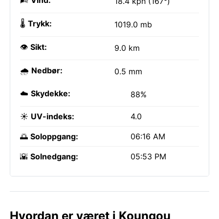
🌬️
Vind:
18.4 kph (167°)
🌡️
Trykk:
1019.0 mb
👁️
Sikt:
9.0 km
🌧️
Nedbør:
0.5 mm
☁️
Skydekke:
88%
☀️
UV-indeks:
4.0
🌅
Soloppgang:
06:16 AM
🌇
Solnedgang:
05:53 PM
Hvordan er været i Koungou