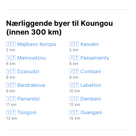
Nærliggende byer til Koungou
(innen 300 km)
🇾🇹 Majikavo Koropa
🇾🇹 Kaouéni
2 km
5 km
🇾🇹 Mamoudzou
🇾🇹 Passamainty
6 km
8 km
🇾🇹 Dzaoudzi
🇾🇹 Combani
8 km
8 km
🇾🇹 Bandraboua
🇾🇹 Labattoir
9 km
10 km
🇾🇹 Pamandzi
🇾🇹 Dembeni
11 km
12 km
🇾🇹 Tsingoni
🇾🇹 Ouangani
13 km
15 km