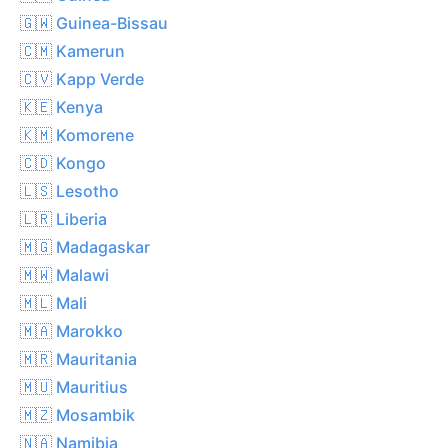
🇬🇼 Guinea-Bissau
🇨🇲 Kamerun
🇨🇻 Kapp Verde
🇰🇪 Kenya
🇰🇲 Komorene
🇨🇩 Kongo
🇱🇸 Lesotho
🇱🇷 Liberia
🇲🇬 Madagaskar
🇲🇼 Malawi
🇲🇱 Mali
🇲🇦 Marokko
🇲🇷 Mauritania
🇲🇺 Mauritius
🇲🇿 Mosambik
🇳🇦 Namibia