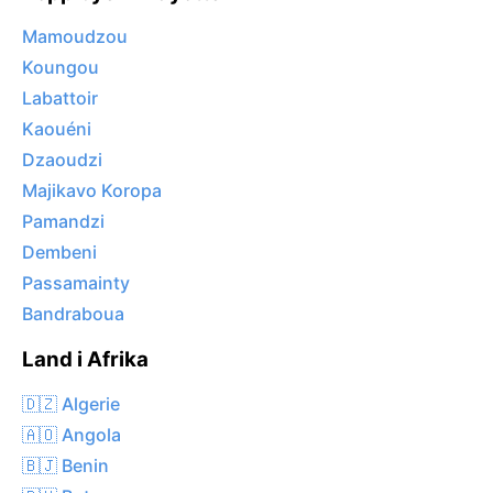
Mamoudzou
Koungou
Labattoir
Kaouéni
Dzaoudzi
Majikavo Koropa
Pamandzi
Dembeni
Passamainty
Bandraboua
Land i Afrika
🇩🇿 Algerie
🇦🇴 Angola
🇧🇯 Benin