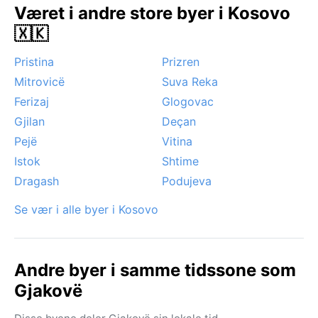
august. Om vinteren kan det tidvis legge seg tåke i
Været i andre store byer i Kosovo
dalen, men ellers er været stabilt og lite dramatisk –
🇽🇰
ideelt for dem som ønsker en solrik, kontinental
opplevelse uten tropiske overraskelser.
Pristina
Prizren
Mitrovicë
Suva Reka
Ferizaj
Glogovac
Gjilan
Deçan
Pejë
Vitina
Istok
Shtime
Dragash
Podujeva
Se vær i alle byer i Kosovo
Andre byer i samme tidssone som
Gjakovë