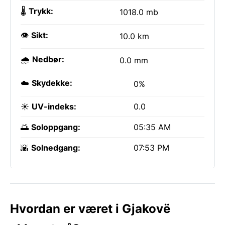
🌡️
Trykk:
1018.0 mb
👁️
Sikt:
10.0 km
🌧️
Nedbør:
0.0 mm
☁️
Skydekke:
0%
☀️
UV-indeks:
0.0
🌅
Soloppgang:
05:35 AM
🌇
Solnedgang:
07:53 PM
Hvordan er været i Gjakovë