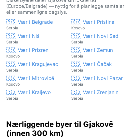
Disse byene deler Gjakovë sin lokale tid
(Europe/Belgrade) — nyttig for å planlegge samtaler
eller sammenligne dagslys.
🇷🇸 Vær i Belgrade
🇽🇰 Vær i Pristina
Serbia
Kosovo
🇷🇸 Vær i Niš
🇷🇸 Vær i Novi Sad
Serbia
Serbia
🇽🇰 Vær i Prizren
🇷🇸 Vær i Zemun
Kosovo
Serbia
🇷🇸 Vær i Kragujevac
🇷🇸 Vær i Čačak
Serbia
Serbia
🇽🇰 Vær i Mitrovicë
🇷🇸 Vær i Novi Pazar
Kosovo
Serbia
🇷🇸 Vær i Kraljevo
🇷🇸 Vær i Zrenjanin
Serbia
Serbia
Nærliggende byer til Gjakovë
(innen 300 km)