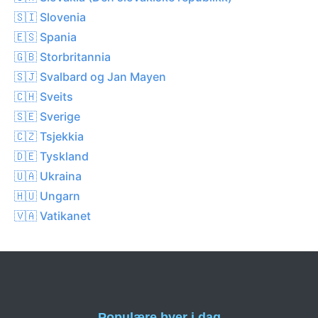
🇸🇮 Slovenia
🇪🇸 Spania
🇬🇧 Storbritannia
🇸🇯 Svalbard og Jan Mayen
🇨🇭 Sveits
🇸🇪 Sverige
🇨🇿 Tsjekkia
🇩🇪 Tyskland
🇺🇦 Ukraina
🇭🇺 Ungarn
🇻🇦 Vatikanet
Populære byer i dag