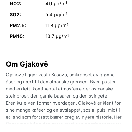
NO2:
4.9 µg/m³
SO2:
5.4 µg/m³
PM2.5:
11.8 µg/m³
PM10:
13.7 µg/m³
Om Gjakovë
Gjakovë ligger vest i Kosovo, omkranset av grønne
åser og nært til den albanske grensen. Byen puster
med en lett, kontinental atmosfære der osmanske
steinbroer, den gamle basaren og den svingete
Ereniku-elven former hverdagen. Gjakovë er kjent for
sine mange kafeer og en avslappet, sosial puls, midt i
et land som fortsatt bærer preg av nyere historie. Her
finner man både den store moskeen og minnesmerker
etter krigen – en by der fortid og nåtid møtes på