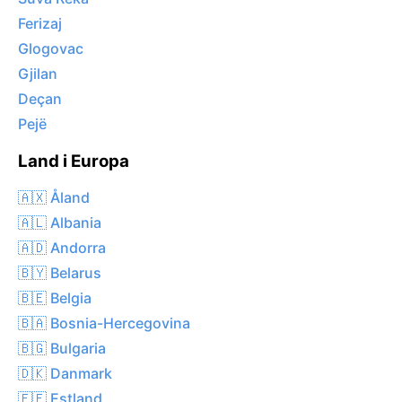
Ferizaj
Glogovac
Gjilan
Deçan
Pejë
Land i Europa
🇦🇽 Åland
🇦🇱 Albania
🇦🇩 Andorra
🇧🇾 Belarus
🇧🇪 Belgia
🇧🇦 Bosnia-Hercegovina
🇧🇬 Bulgaria
🇩🇰 Danmark
🇪🇪 Estland