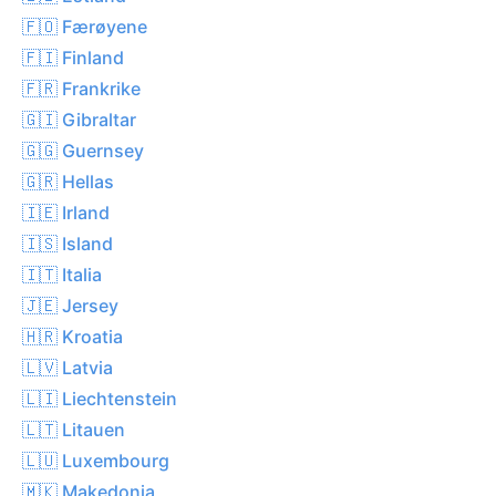
🇫🇴 Færøyene
🇫🇮 Finland
🇫🇷 Frankrike
🇬🇮 Gibraltar
🇬🇬 Guernsey
🇬🇷 Hellas
🇮🇪 Irland
🇮🇸 Island
🇮🇹 Italia
🇯🇪 Jersey
🇭🇷 Kroatia
🇱🇻 Latvia
🇱🇮 Liechtenstein
🇱🇹 Litauen
🇱🇺 Luxembourg
🇲🇰 Makedonia