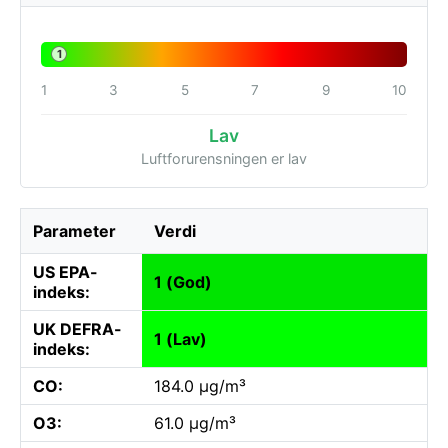
1
1
3
5
7
9
10
Lav
Luftforurensningen er lav
Parameter
Verdi
US EPA-
1 (God)
indeks:
UK DEFRA-
1 (Lav)
indeks:
CO:
184.0 µg/m³
O3:
61.0 µg/m³