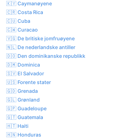
🇰🇾 Caymanøyene
🇨🇷 Costa Rica
🇨🇺 Cuba
🇨🇼 Curacao
🇻🇬 De britiske jomfruøyene
🇳🇱 De nederlandske antiller
🇩🇴 Den dominikanske republikk
🇩🇲 Dominica
🇸🇻 El Salvador
🇺🇸 Forente stater
🇬🇩 Grenada
🇬🇱 Grønland
🇬🇵 Guadeloupe
🇬🇹 Guatemala
🇭🇹 Haiti
🇭🇳 Honduras