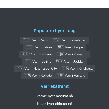
Populære byer i dag
🇪🇬 Vær i Cairo
🇵🇰 Vær i Faisalabad
🇮🇳 Vær i Indore
🇳🇬 Vær i Lagos
🇦🇺 Vær i Brisbane
🇺🇬 Vær i Kampala
🇨🇳 Vær i Beijing
🇸🇦 Vær i Jeddah
🇹🇼 Vær i New Taipei City
🇨🇩 Vær i Kinshasa
🇮🇳 Vær i Kolkata
🇨🇳 Vær i Fuyang
Vær ekstremt
Varme byer akkurat nå
Kalde byer akkurat nå