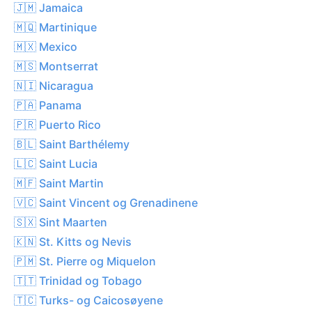
🇯🇲 Jamaica
🇲🇶 Martinique
🇲🇽 Mexico
🇲🇸 Montserrat
🇳🇮 Nicaragua
🇵🇦 Panama
🇵🇷 Puerto Rico
🇧🇱 Saint Barthélemy
🇱🇨 Saint Lucia
🇲🇫 Saint Martin
🇻🇨 Saint Vincent og Grenadinene
🇸🇽 Sint Maarten
🇰🇳 St. Kitts og Nevis
🇵🇲 St. Pierre og Miquelon
🇹🇹 Trinidad og Tobago
🇹🇨 Turks- og Caicosøyene