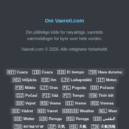
Om Vaereti.com
Din pålitelige kilde for nøyaktige, sanntids
værmeldinger for byer over hele verden.
Vaereti.com © 2026. Alle rettigheter forbeholdt.
🇲🇾
🇮🇩
🇪🇸
🇹🇷
Cuaca
Cuaca
El tiempo
Hava durumu
🇭🇺
🇪🇪
🇱🇻
🇮🇹
Időjárás
Ilm
Laikapstākļi
Meteo
🇫🇷
🇱🇹
🇵🇱
🇸🇰
Météo
Oras
Pogoda
Počasie
🇨🇿
🇫🇮
🇵🇹
🇻🇳
Počasí
Sää
Tempo
Thời tiết
🇩🇰
🇷🇸
🇸🇮
🇷🇴
Vejret
Vreme
Vreme
Vremea
🇸🇪
🇳🇴
🇬🇧🇺🇸
🇳🇱
Vädret
Været
Weather
Weer
🇩🇪
🇺🇦
🇷🇺
🇸🇦
Wetter
Погода
Погода
الطقس
🇹🇭
🇯🇵
🇭🇰
🇹🇼
สภาพอากาศ
天気
天氣
天氣預報