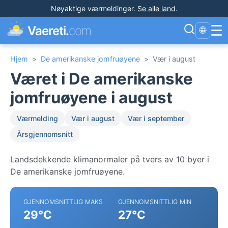
Nøyaktige værmeldinger
.
Se alle land
.
☰
Vaereti.
com
🌐
Hjem
>
De amerikanske jomfruøyene
>
Vær i august
Været i De amerikanske
jomfruøyene i august
Værmelding
Vær i august
Vær i september
Årsgjennomsnitt
Landsdekkende klimanormaler på tvers av 10 byer i
De amerikanske jomfruøyene.
GJENNOMSNITTLIG MAKS
GJENNOMSNITTLIG MIN
29°C
27°C