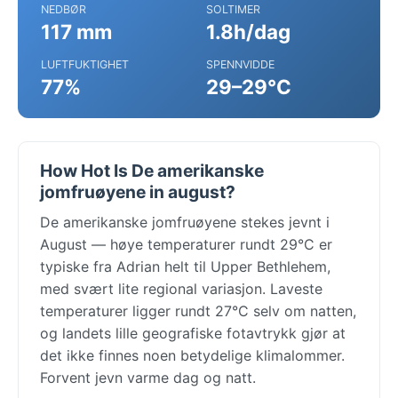
NEDBØR
SOLTIMER
117 mm
1.8h/dag
LUFTFUKTIGHET
SPENNVIDDE
77%
29–29°C
How Hot Is De amerikanske
jomfruøyene in august?
De amerikanske jomfruøyene stekes jevnt i
August — høye temperaturer rundt 29°C er
typiske fra Adrian helt til Upper Bethlehem,
med svært lite regional variasjon. Laveste
temperaturer ligger rundt 27°C selv om natten,
og landets lille geografiske fotavtrykk gjør at
det ikke finnes noen betydelige klimalommer.
Forvent jevn varme dag og natt.