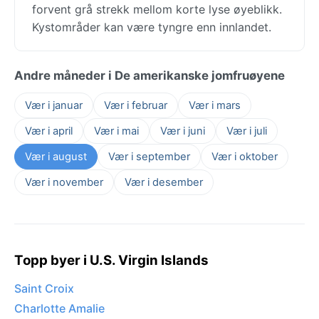
forvent grå strekk mellom korte lyse øyeblikk.
Kystområder kan være tyngre enn innlandet.
Andre måneder i De amerikanske jomfruøyene
Vær i januar
Vær i februar
Vær i mars
Vær i april
Vær i mai
Vær i juni
Vær i juli
Vær i august
Vær i september
Vær i oktober
Vær i november
Vær i desember
Topp byer i U.S. Virgin Islands
Saint Croix
Charlotte Amalie