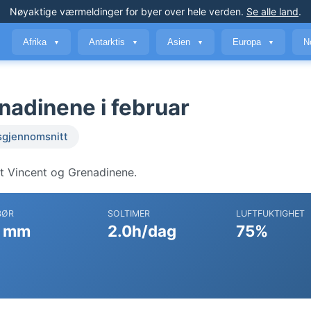
Nøyaktige værmeldinger
for byer over hele verden
.
Se alle land
.
Afrika
Antarktis
Asien
Europa
N
▼
▼
▼
▼
nadinene i februar
sgjennomsnitt
t Vincent og Grenadinene.
BØR
SOLTIMER
LUFTFUKTIGHET
 mm
2.0h/dag
75%