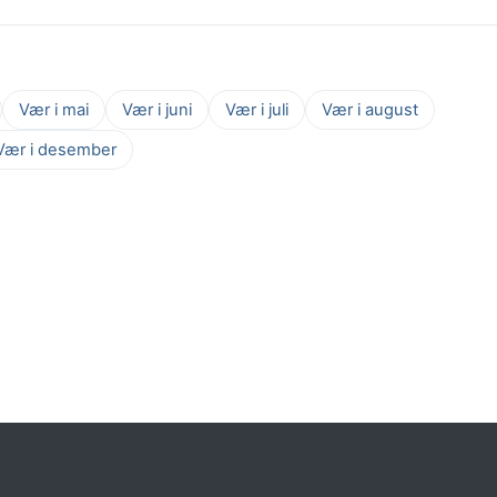
Vær i mai
Vær i juni
Vær i juli
Vær i august
Vær i desember