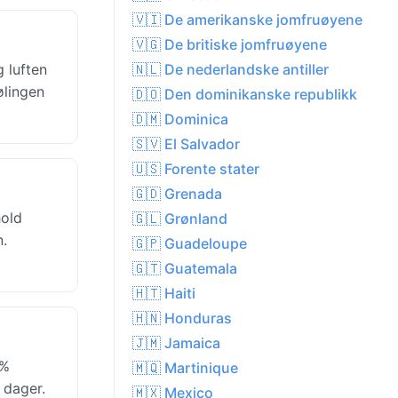
🇻🇮 De amerikanske jomfruøyene
🇻🇬 De britiske jomfruøyene
 luften
🇳🇱 De nederlandske antiller
ølingen
🇩🇴 Den dominikanske republikk
🇩🇲 Dominica
🇸🇻 El Salvador
🇺🇸 Forente stater
🇬🇩 Grenada
hold
🇬🇱 Grønland
n.
🇬🇵 Guadeloupe
🇬🇹 Guatemala
🇭🇹 Haiti
🇭🇳 Honduras
🇯🇲 Jamaica
2%
🇲🇶 Martinique
 dager.
🇲🇽 Mexico