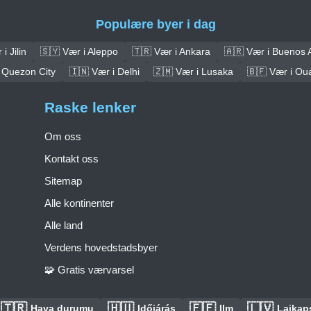
Populære byer i dag
i Jilin
🇸🇾 Vær i Aleppo
🇹🇷 Vær i Ankara
🇦🇷 Vær i Buenos 
 Quezon City
🇮🇳 Vær i Delhi
🇿🇲 Vær i Lusaka
🇧🇫 Vær i O
Raske lenker
Om oss
Kontakt oss
Sitemap
Alle kontinenter
Alle land
Verdens hovedstadsbyer
🧩 Gratis værvarsel
🇹🇷
🇭🇺
🇪🇪
🇱🇻
Hava durumu
Időjárás
Ilm
Laikaps