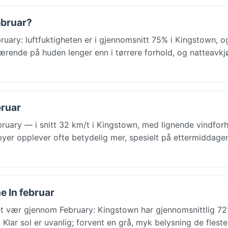
ebruar?
uary: luftfuktigheten er i gjennomsnitt 75% i Kingstown, og
 værende på huden lenger enn i tørrere forhold, og natteavkj
bruar
bruary — i snitt 32 km/t i Kingstown, med lignende vindfor
byer opplever ofte betydelig mer, spesielt på ettermiddage
e In februar
yet vær gjennom February: Kingstown har gjennomsnittlig 7
Klar sol er uvanlig; forvent en grå, myk belysning de fleste