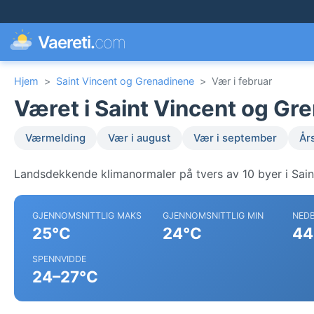
Vaereti.
com
Hjem
>
Saint Vincent og Grenadinene
>
Vær i februar
Været i Saint Vincent og Gre
Værmelding
Vær i august
Vær i september
År
Landsdekkende klimanormaler på tvers av 10 byer i Sain
GJENNOMSNITTLIG MAKS
GJENNOMSNITTLIG MIN
NED
25°C
24°C
44
SPENNVIDDE
24–27°C