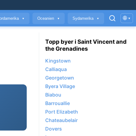
🌐
ordamerika
Oceanien
Sydamerika
▾
▼
▼
▼
Topp byer i Saint Vincent and
the Grenadines
Kingstown
Calliaqua
Georgetown
Byera Village
Biabou
Barrouallie
Port Elizabeth
Chateaubelair
Dovers