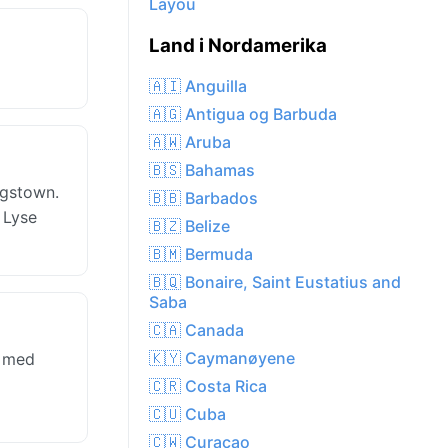
Layou
Land i Nordamerika
🇦🇮 Anguilla
🇦🇬 Antigua og Barbuda
🇦🇼 Aruba
🇧🇸 Bahamas
ngstown.
🇧🇧 Barbados
 Lyse
🇧🇿 Belize
🇧🇲 Bermuda
🇧🇶 Bonaire, Saint Eustatius and
Saba
🇨🇦 Canada
🇰🇾 Caymanøyene
, med
🇨🇷 Costa Rica
🇨🇺 Cuba
🇨🇼 Curacao