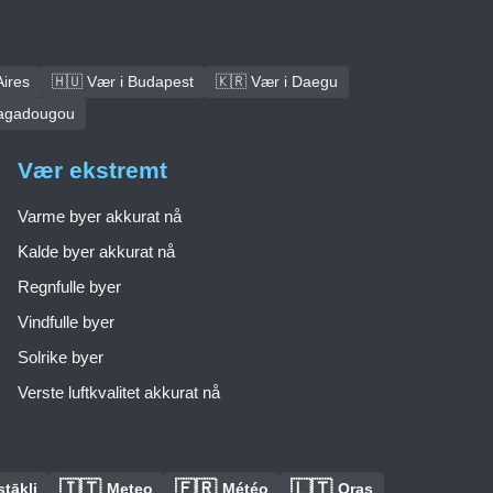
Aires
🇭🇺 Vær i Budapest
🇰🇷 Vær i Daegu
uagadougou
Vær ekstremt
Varme byer akkurat nå
Kalde byer akkurat nå
Regnfulle byer
Vindfulle byer
Solrike byer
Verste luftkvalitet akkurat nå
🇮🇹
🇫🇷
🇱🇹
tākļi
Meteo
Météo
Oras