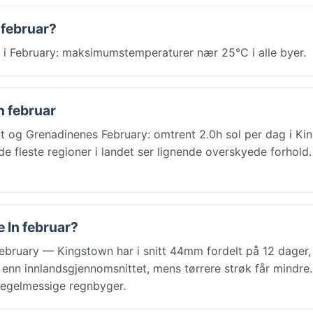
 februar?
 i February: maksimumstemperaturer nær 25°C i alle byer.
n februar
t og Grenadinenes February: omtrent 2.0h sol per dag i Ki
de fleste regioner i landet ser lignende overskyede forhold.
e In februar?
February — Kingstown har i snitt 44mm fordelt på 12 dager
n enn innlandsgjennomsnittet, mens tørrere strøk får mindre.
regelmessige regnbyger.