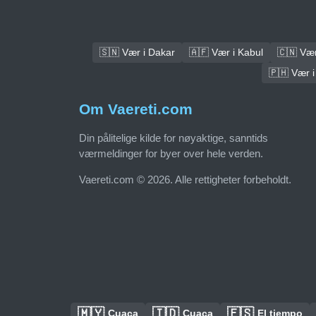
🇸🇳 Vær i Dakar
🇦🇫 Vær i Kabul
🇨🇳 Vær 
🇵🇭 Vær i
Om Vaereti.com
Din pålitelige kilde for nøyaktige, sanntids
værmeldinger for byer over hele verden.
Vaereti.com © 2026. Alle rettigheter forbeholdt.
🇲🇾
🇮🇩
🇪🇸
Cuaca
Cuaca
El tiempo