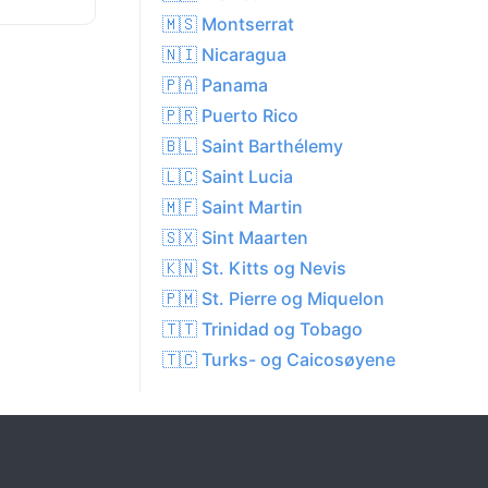
🇲🇸 Montserrat
🇳🇮 Nicaragua
🇵🇦 Panama
🇵🇷 Puerto Rico
🇧🇱 Saint Barthélemy
🇱🇨 Saint Lucia
🇲🇫 Saint Martin
🇸🇽 Sint Maarten
🇰🇳 St. Kitts og Nevis
🇵🇲 St. Pierre og Miquelon
🇹🇹 Trinidad og Tobago
🇹🇨 Turks- og Caicosøyene