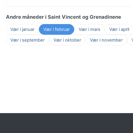
Andre måneder i Saint Vincent og Grenadinene
Vær i januar
Vær i februar
Vær i mars
Vær i april
Vær i september
Vær i oktober
Vær i november