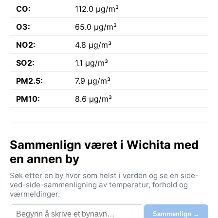
CO:
112.0 µg/m³
O3:
65.0 µg/m³
NO2:
4.8 µg/m³
SO2:
1.1 µg/m³
PM2.5:
7.9 µg/m³
PM10:
8.6 µg/m³
Sammenlign været i Wichita med
en annen by
Søk etter en by hvor som helst i verden og se en side-
ved-side-sammenligning av temperatur, forhold og
værmeldinger.
Sammenlign →