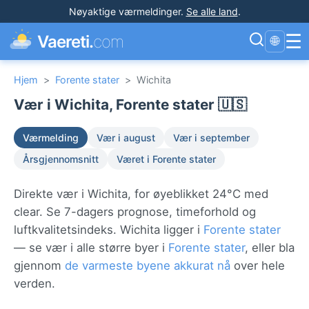
Nøyaktige værmeldinger
.
Se alle land
.
☰
Vaereti.
com
🌐
Hjem
>
Forente stater
>
Wichita
Vær i Wichita, Forente stater 🇺🇸
Værmelding
Vær i august
Vær i september
Årsgjennomsnitt
Været i Forente stater
Direkte vær i Wichita, for øyeblikket 24°C med
clear. Se 7-dagers prognose, timeforhold og
luftkvalitetsindeks. Wichita ligger i
Forente stater
— se vær i alle større byer i
Forente stater
, eller bla
gjennom
de varmeste byene akkurat nå
over hele
verden.