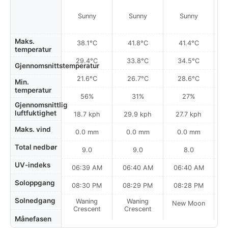
Sunny
Sunny
Sunny
Maks.
38.1°C
41.8°C
41.4°C
temperatur
29.4°C
33.8°C
34.5°C
Gjennomsnittstemperatur
21.6°C
26.7°C
28.6°C
Min.
temperatur
56%
31%
27%
Gjennomsnittlig
luftfuktighet
18.7 kph
29.9 kph
27.7 kph
Maks. vind
0.0 mm
0.0 mm
0.0 mm
Total nedbør
9.0
9.0
8.0
UV-indeks
06:39 AM
06:40 AM
06:40 AM
Soloppgang
08:30 PM
08:29 PM
08:28 PM
Solnedgang
Waning
Waning
New Moon
N
Crescent
Crescent
Månefasen