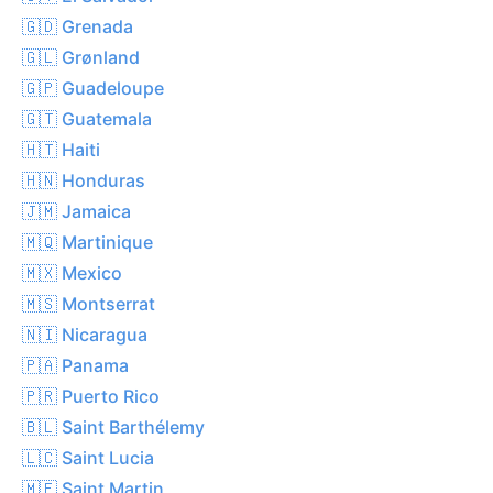
🇬🇩 Grenada
🇬🇱 Grønland
🇬🇵 Guadeloupe
🇬🇹 Guatemala
🇭🇹 Haiti
🇭🇳 Honduras
🇯🇲 Jamaica
🇲🇶 Martinique
🇲🇽 Mexico
🇲🇸 Montserrat
🇳🇮 Nicaragua
🇵🇦 Panama
🇵🇷 Puerto Rico
🇧🇱 Saint Barthélemy
🇱🇨 Saint Lucia
🇲🇫 Saint Martin