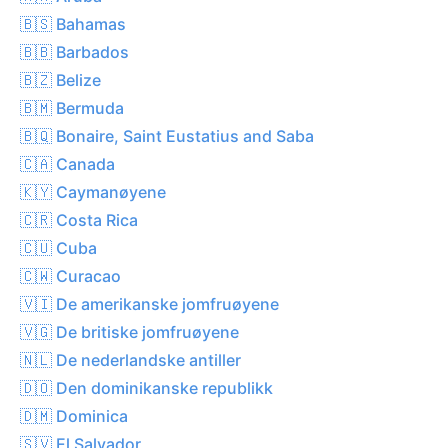
🇧🇸 Bahamas
🇧🇧 Barbados
🇧🇿 Belize
🇧🇲 Bermuda
🇧🇶 Bonaire, Saint Eustatius and Saba
🇨🇦 Canada
🇰🇾 Caymanøyene
🇨🇷 Costa Rica
🇨🇺 Cuba
🇨🇼 Curacao
🇻🇮 De amerikanske jomfruøyene
🇻🇬 De britiske jomfruøyene
🇳🇱 De nederlandske antiller
🇩🇴 Den dominikanske republikk
🇩🇲 Dominica
🇸🇻 El Salvador