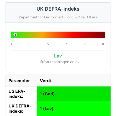
UK DEFRA-indeks
Department for Environment, Food & Rural Affairs
1
1
3
5
7
9
10
Lav
Luftforurensningen er lav
Parameter
Verdi
US EPA-
1 (God)
indeks:
UK DEFRA-
1 (Lav)
indeks: