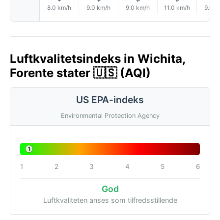
8.0 km/h
9.0 km/h
9.0 km/h
11.0 km/h
9.0 k
Luftkvalitetsindeks in Wichita,
Forente stater 🇺🇸 (AQI)
US EPA-indeks
Environmental Protection Agency
1
1
2
3
4
5
6
God
Luftkvaliteten anses som tilfredsstillende