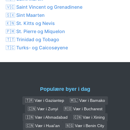
🇻🇨 Saint Vincent og Grenadinene
🇸🇽 Sint Maarten
🇰🇳 St. Kitts og Nevis
🇵🇲 St. Pierre og Miquelon
🇹🇹 Trinidad og Tobago
🇹🇨 Turks- og Caicosøyene
Populære byer i dag
🇹🇷 Vær i Gaziantep
🇲🇱 Vær i Bamako
🇨🇳 Vær i Zunyi
🇷🇴 Vær i Bucharest
🇮🇳 Vær i Ahmadabad
🇨🇳 Vær i Xining
🇨🇳 Vær i Huai'an
🇳🇬 Vær i Benin City