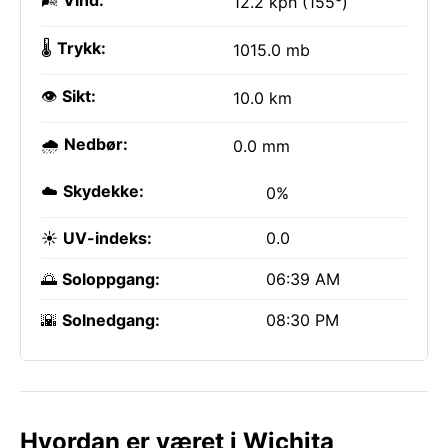
🌬️
Vind:
12.2 kph (155°)
🌡️
Trykk:
1015.0 mb
👁️
Sikt:
10.0 km
🌧️
Nedbør:
0.0 mm
☁️
Skydekke:
0%
☀️
UV-indeks:
0.0
🌅
Soloppgang:
06:39 AM
🌇
Solnedgang:
08:30 PM
Hvordan er været i Wichita