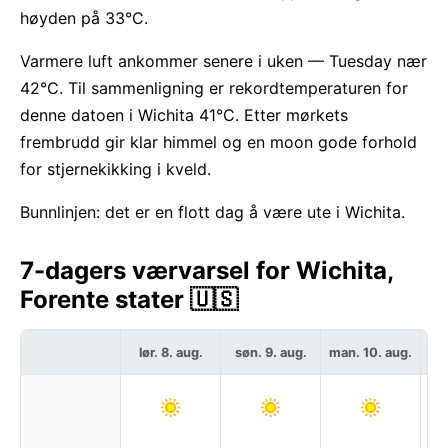
høyden på 33°C.
Varmere luft ankommer senere i uken — Tuesday nær
42°C. Til sammenligning er rekordtemperaturen for
denne datoen i Wichita 41°C. Etter mørkets
frembrudd gir klar himmel og en moon gode forhold
for stjernekikking i kveld.
Bunnlinjen: det er en flott dag å være ute i Wichita.
7-dagers værvarsel for Wichita,
Forente stater 🇺🇸
lør. 8. aug.
søn. 9. aug.
man. 10. aug.
ti