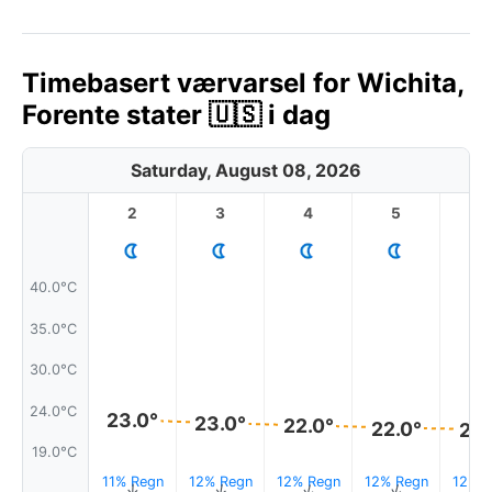
Timebasert værvarsel for Wichita,
Forente stater 🇺🇸 i dag
Saturday, August 08, 2026
2
3
4
5
6
40.0°C
35.0°C
30.0°C
24.0°C
23.0°
23.0°
22.0°
22.0°
22.
19.0°C
11% Regn
12% Regn
12% Regn
12% Regn
12% R
↑
↑
↑
↑