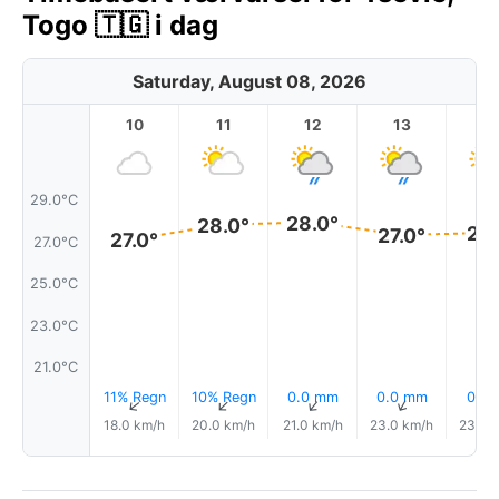
Togo 🇹🇬 i dag
Saturday, August 08, 2026
10
11
12
13
1
29.0°C
28.0°
28.0°
27.
27.0°
27.0°
27.0°C
25.0°C
23.0°C
21.0°C
11% Regn
10% Regn
0.0 mm
0.0 mm
0.1 
↑
↑
↑
↑
18.0 km/h
20.0 km/h
21.0 km/h
23.0 km/h
23.0 