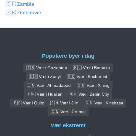
🇿🇲 Zambia
🇿🇼 Zimbabwe
Populære byer i dag
🇹🇷 Vær i Gaziantep
🇲🇱 Vær i Bamako
🇨🇳 Vær i Zunyi
🇷🇴 Vær i Bucharest
🇮🇳 Vær i Ahmadabad
🇨🇳 Vær i Xining
🇨🇳 Vær i Huai'an
🇳🇬 Vær i Benin City
🇪🇨 Vær i Quito
🇨🇳 Vær i Jilin
🇨🇩 Vær i Kinshasa
🇨🇳 Vær i Ürümqi
Vær ekstremt