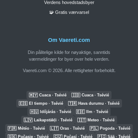
Verdens hovedstadsbyer
🧩 Gratis værvarsel
Om Vaereti.com
Din pålitelige kilde for nøyaktige, sanntids
værmeldinger for byer over hele verden.
Vaereti.com © 2026. Alle rettigheter forbeholdt.
🇲🇾
🇮🇩
Cuaca · Tsévié
Cuaca · Tsévié
🇪🇸
🇹🇷
El tiempo · Tsévié
Hava durumu · Tsévié
🇭🇺
🇪🇪
Időjárás · Tsévié
Ilm · Tsévié
🇱🇻
🇮🇹
Laikapstākļi · Tsévié
Meteo · Tsévié
🇫🇷
🇱🇹
🇵🇱
Météo · Tsévié
Oras · Tsévié
Pogoda · Tsévié
🇸🇰
🇨🇿
🇫🇮
Počasie · Tsévié
Počasí · Tsévié
Sää · Tsévié