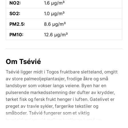
NO2:
1.6 µg/m³
SO2:
1.0 µg/m³
PM2.5:
8.6 µg/m³
PM10:
12.6 µg/m³
Om Tsévié
Tsévié ligger midt i Togos fruktbare sletteland, omgitt
av store palmeoljeplantasjer, frodige åkre og små
landsbyer som vokser langs veiene. Byen har en
pulserende markedsstemning der dufter av krydder,
tørket fisk og fersk frukt henger i luften. Gatelivet er
preget av travle sykler, fargerike tekstiler og
småboder. Tsévié fungerer som et viktig
handelsknutepunkt mellom kystbyen Lomé og
innlandet, og byr på et autentisk møte med togolesisk