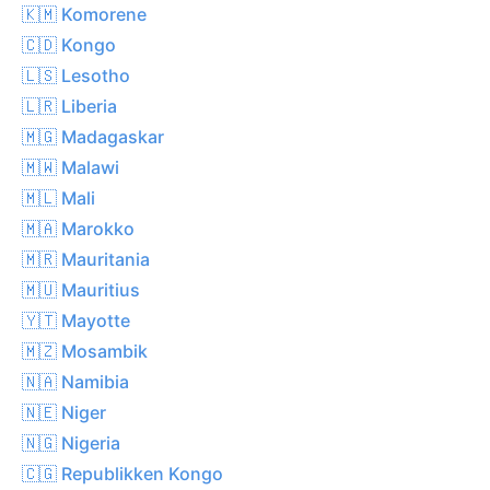
🇰🇲 Komorene
🇨🇩 Kongo
🇱🇸 Lesotho
🇱🇷 Liberia
🇲🇬 Madagaskar
🇲🇼 Malawi
🇲🇱 Mali
🇲🇦 Marokko
🇲🇷 Mauritania
🇲🇺 Mauritius
🇾🇹 Mayotte
🇲🇿 Mosambik
🇳🇦 Namibia
🇳🇪 Niger
🇳🇬 Nigeria
🇨🇬 Republikken Kongo