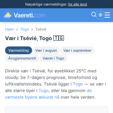
Nøyaktige værmeldinger
.
Se alle land
.
☰
Vaereti.
com
🌐
Hjem
>
Togo
>
Tsévié
Vær i Tsévié, Togo 🇹🇬
Værmelding
Vær i august
Vær i september
Årsgjennomsnitt
Været i Togo
Direkte vær i Tsévié, for øyeblikket 25°C med
cloudy. Se 7-dagers prognose, timeforhold og
luftkvalitetsindeks. Tsévié ligger i
Togo
— se vær i
alle større byer i
Togo
, eller bla gjennom
de
varmeste byene akkurat nå
over hele verden.