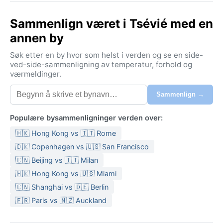
hverdagsliv. De korallfargede bygningene og grønne
Sammenlign været i Tsévié med en
omgivelsene gir et innbydende inntrykk, og
lakrismarkeder og lokale spisesteder viser frem
annen by
regionens særegne kulturarv.
Søk etter en by hvor som helst i verden og se en side-
Klimaet i Tsévié er tropisk savanneklima (Aw) med to
ved-side-sammenligning av temperatur, forhold og
værmeldinger.
markerte årstider. Regntiden varer fra april til oktober
og bringer kraftige, korte ettermiddagsbyger og høy
Sammenlign →
luftfuktighet – ofte over 80 prosent. Temperaturene
holder seg jevnt varme hele året, vanlig
Populære bysammenligninger verden over:
🇭🇰 Hong Kong vs 🇮🇹 Rome
🇩🇰 Copenhagen vs 🇺🇸 San Francisco
🇨🇳 Beijing vs 🇮🇹 Milan
🇭🇰 Hong Kong vs 🇺🇸 Miami
🇨🇳 Shanghai vs 🇩🇪 Berlin
🇫🇷 Paris vs 🇳🇿 Auckland