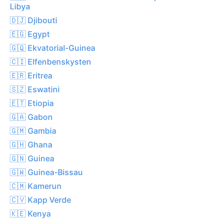
Libya
🇩🇯 Djibouti
🇪🇬 Egypt
🇬🇶 Ekvatorial-Guinea
🇨🇮 Elfenbenskysten
🇪🇷 Eritrea
🇸🇿 Eswatini
🇪🇹 Etiopia
🇬🇦 Gabon
🇬🇲 Gambia
🇬🇭 Ghana
🇬🇳 Guinea
🇬🇼 Guinea-Bissau
🇨🇲 Kamerun
🇨🇻 Kapp Verde
🇰🇪 Kenya