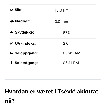
👁️
Sikt:
10.0 km
🌧️
Nedbør:
0.0 mm
☁️
Skydekke:
67%
☀️
UV-indeks:
2.0
🌅
Soloppgang:
05:49 AM
🌇
Solnedgang:
06:11 PM
Hvordan er været i Tsévié akkurat
nå?