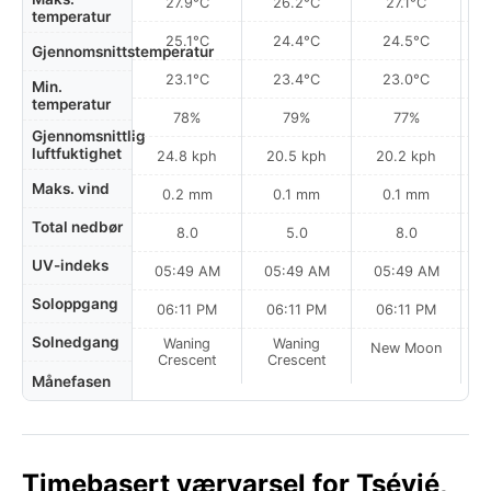
27.9°C
26.2°C
27.1°C
temperatur
25.1°C
24.4°C
24.5°C
Gjennomsnittstemperatur
23.1°C
23.4°C
23.0°C
Min.
temperatur
78%
79%
77%
Gjennomsnittlig
luftfuktighet
24.8 kph
20.5 kph
20.2 kph
Maks. vind
0.2 mm
0.1 mm
0.1 mm
Total nedbør
8.0
5.0
8.0
UV-indeks
05:49 AM
05:49 AM
05:49 AM
0
Soloppgang
06:11 PM
06:11 PM
06:11 PM
Solnedgang
Waning
Waning
New Moon
N
Crescent
Crescent
Månefasen
Timebasert værvarsel for Tsévié,