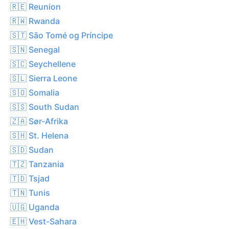
🇷🇪 Reunion
🇷🇼 Rwanda
🇸🇹 São Tomé og Príncipe
🇸🇳 Senegal
🇸🇨 Seychellene
🇸🇱 Sierra Leone
🇸🇴 Somalia
🇸🇸 South Sudan
🇿🇦 Sør-Afrika
🇸🇭 St. Helena
🇸🇩 Sudan
🇹🇿 Tanzania
🇹🇩 Tsjad
🇹🇳 Tunis
🇺🇬 Uganda
🇪🇭 Vest-Sahara