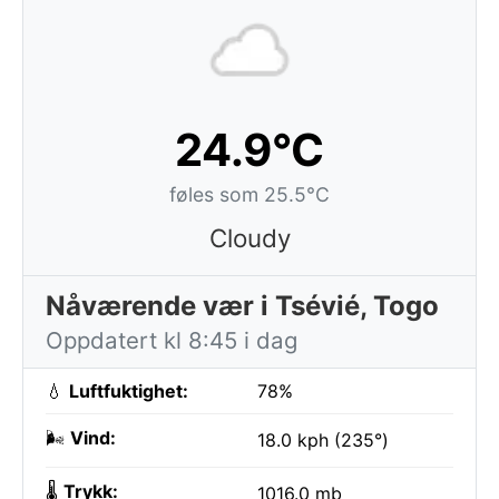
24.9°C
føles som 25.5°C
Cloudy
Nåværende vær i Tsévié, Togo
Oppdatert kl 8:45 i dag
💧
Luftfuktighet:
78%
🌬️
Vind:
18.0 kph (235°)
🌡️
Trykk:
1016.0 mb