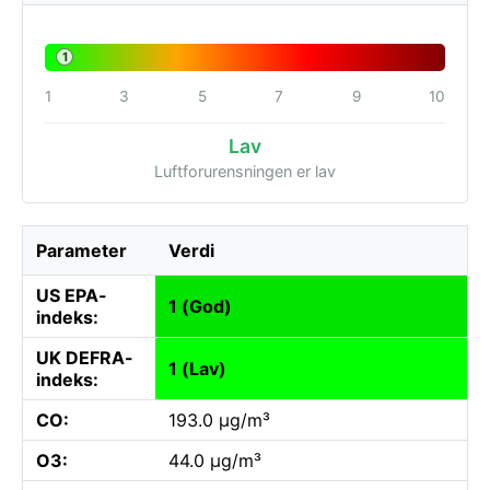
1
1
3
5
7
9
10
Lav
Luftforurensningen er lav
Parameter
Verdi
US EPA-
1 (God)
indeks:
UK DEFRA-
1 (Lav)
indeks:
CO:
193.0 µg/m³
O3:
44.0 µg/m³