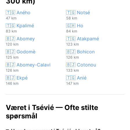
300 km)
🇹🇬 Aného
🇹🇬 Notsé
47 km
58 km
🇹🇬 Kpalimé
🇬🇭 Ho
83 km
84 km
🇧🇯 Abomey
🇹🇬 Atakpamé
120 km
123 km
🇧🇯 Godomè
🇧🇯 Bohicon
125 km
126 km
🇧🇯 Abomey-Calavi
🇧🇯 Cotonou
126 km
133 km
🇧🇯 Ekpé
🇹🇬 Anié
146 km
147 km
Været i Tsévié — Ofte stilte
spørsmål