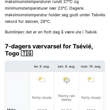
maksimumstemperaturer rundt 27°C og
minimumstemperaturer nær 23°C. Dagens
maksimumstemperatur holder seg godt under Tséviés
rekord for datoen, 29°C.
Bunnlinjen: det er en flott dag å være ute i Tsévié.
7-dagers værvarsel for Tsévié,
Togo 🇹🇬
lør. 8. aug.
søn. 9. aug.
man. 10. aug.
ti
Patchy rain
Partly cloudy
Partly cloudy
Pa
nearby
Maks.