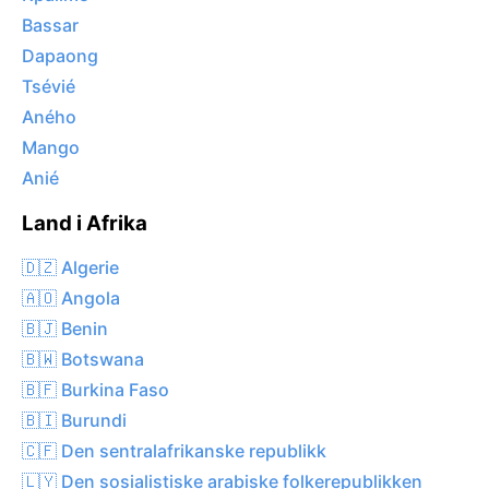
Bassar
Dapaong
Tsévié
Aného
Mango
Anié
Land i Afrika
🇩🇿 Algerie
🇦🇴 Angola
🇧🇯 Benin
🇧🇼 Botswana
🇧🇫 Burkina Faso
🇧🇮 Burundi
🇨🇫 Den sentralafrikanske republikk
🇱🇾 Den sosialistiske arabiske folkerepublikken