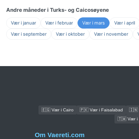
Andre måneder i Turks- og Caicosøyene
Vær i januar
Vær i februar
Vær i mars
Vær i april
Vær i september
Vær i oktober
Vær i november
🇪🇬 Vær i Cairo
🇵🇰 Vær i Faisalabad
🇮🇳 
🇹🇼 Vær i
Om Vaereti.com