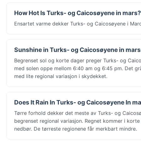
How Hot Is Turks- og Caicosøyene in mars?
Ensartet varme dekker Turks- og Caicosøyene i Marc
Sunshine in Turks- og Caicosøyene in mars
Begrenset sol og korte dager preger Turks- og Caicos
med solen oppe mellom 6:40 am og 6:45 pm. Det grå,
med lite regional variasjon i skydekket.
Does It Rain In Turks- og Caicosøyene In m
Tørre forhold dekker det meste av Turks- og Caicosø
begrenset regional variasjon. Regnet kommer i korte 
nedbør. De tørreste regionene får merkbart mindre.