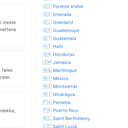
🇺🇸 Forente stater
🇬🇩 Grenada
et meste
🇬🇱 Grønland
 nettene
🇬🇵 Guadeloupe
🇬🇹 Guatemala
🇭🇹 Haiti
🇭🇳 Honduras
🇯🇲 Jamaica
 føles
🇲🇶 Martinique
rdier.
🇲🇽 Mexico
🇲🇸 Montserrat
🇳🇮 Nicaragua
🇵🇦 Panama
🇵🇷 Puerto Rico
ydekke,
🇧🇱 Saint Barthélemy
🇱🇨 Saint Lucia