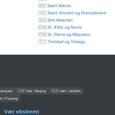
🇲🇫 Saint Martin
🇻🇨 Saint Vincent og Grenadinene
🇸🇽 Sint Maarten
🇰🇳 St. Kitts og Nevis
🇵🇲 St. Pierre og Miquelon
🇹🇹 Trinidad og Tobago
Kampala
🇨🇳 Vær i Beijing
🇸🇦 Vær i Jeddah
ær i Fuyang
Vær ekstremt