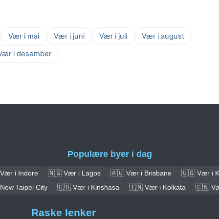
Vær i mai
Vær i juni
Vær i juli
Vær i august
Vær i desember
Populære byer i dag
Vær i Indore
🇳🇬 Vær i Lagos
🇦🇺 Vær i Brisbane
🇺🇬 Vær i 
 New Taipei City
🇨🇩 Vær i Kinshasa
🇮🇳 Vær i Kolkata
🇨🇳 V
Raske lenker