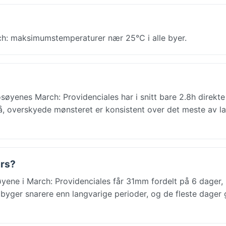
h: maksimumstemperaturer nær 25°C i alle byer.
øyenes March: Providenciales har i snitt bare 2.8h direkte 
 overskyede mønsteret er konsistent over det meste av la
ars?
yene i March: Providenciales får 31mm fordelt på 6 dager
byger snarere enn langvarige perioder, og de fleste dager 