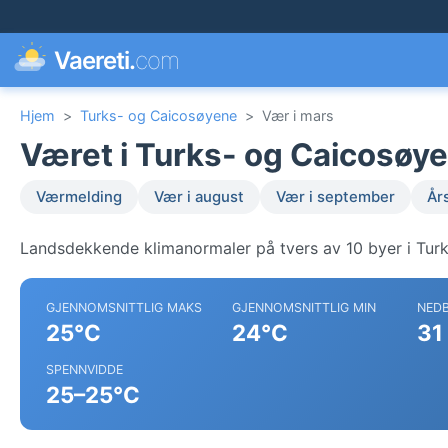
Vaereti.
com
Hjem
>
Turks- og Caicosøyene
>
Vær i mars
Været i Turks- og Caicosøye
Værmelding
Vær i august
Vær i september
År
Landsdekkende klimanormaler på tvers av 10 byer i Tur
GJENNOMSNITTLIG MAKS
GJENNOMSNITTLIG MIN
NED
25°C
24°C
31
SPENNVIDDE
25–25°C