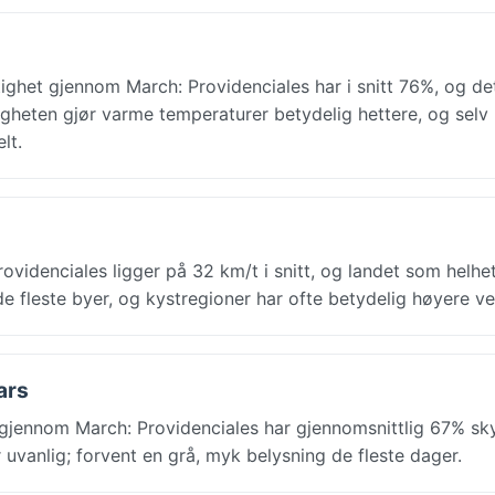
ktighet gjennom March: Providenciales har i snitt 76%, og d
gheten gjør varme temperaturer betydelig hettere, og selv
lt.
videnciales ligger på 32 km/t i snitt, og landet som helhet
 fleste byer, og kystregioner har ofte betydelig høyere ve
ars
 gjennom March: Providenciales har gjennomsnittlig 67% sk
r uvanlig; forvent en grå, myk belysning de fleste dager.