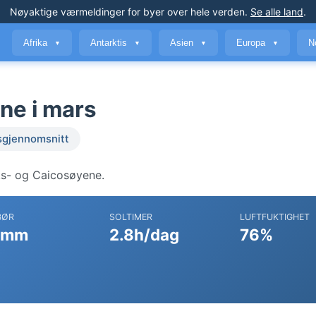
Nøyaktige værmeldinger
for byer over hele verden
.
Se alle land
.
Afrika
Antarktis
Asien
Europa
N
▼
▼
▼
▼
ne i mars
sgjennomsnitt
ks- og Caicosøyene.
BØR
SOLTIMER
LUFTFUKTIGHET
 mm
2.8h/dag
76%