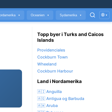
🌐
ordamerika
Oceanien
Sydamerika
▾
▼
▼
▼
Topp byer i Turks and Caicos
Islands
Providenciales
Cockburn Town
Wheeland
Cockburn Harbour
Land i Nordamerika
🇦🇮 Anguilla
🇦🇬 Antigua og Barbuda
🇦🇼 Aruba