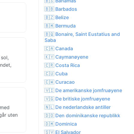
🇧🇸 Bahamas
🇧🇧 Barbados
🇧🇿 Belize
🇧🇲 Bermuda
🇧🇶 Bonaire, Saint Eustatius and
Saba
🇨🇦 Canada
🇰🇾 Caymanøyene
sol,
ndet,
🇨🇷 Costa Rica
🇨🇺 Cuba
🇨🇼 Curacao
🇻🇮 De amerikanske jomfruøyene
🇻🇬 De britiske jomfruøyene
🇳🇱 De nederlandske antiller
, med
går uten
🇩🇴 Den dominikanske republikk
🇩🇲 Dominica
🇸🇻 El Salvador