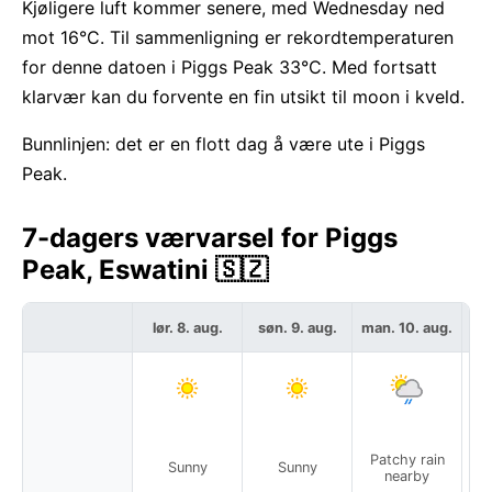
Kjøligere luft kommer senere, med Wednesday ned
mot 16°C. Til sammenligning er rekordtemperaturen
for denne datoen i Piggs Peak 33°C. Med fortsatt
klarvær kan du forvente en fin utsikt til moon i kveld.
Bunnlinjen: det er en flott dag å være ute i Piggs
Peak.
7-dagers værvarsel for Piggs
Peak, Eswatini 🇸🇿
lør. 8. aug.
søn. 9. aug.
man. 10. aug.
ti
Patchy rain
Sunny
Sunny
Pa
nearby