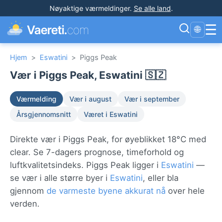
Nøyaktige værmeldinger
.
Se alle land
.
☰
Vaereti.
com
🌐
Hjem
>
Eswatini
>
Piggs Peak
Vær i Piggs Peak, Eswatini 🇸🇿
Værmelding
Vær i august
Vær i september
Årsgjennomsnitt
Været i Eswatini
Direkte vær i Piggs Peak, for øyeblikket 18°C med
clear. Se 7-dagers prognose, timeforhold og
luftkvalitetsindeks. Piggs Peak ligger i
Eswatini
—
se vær i alle større byer i
Eswatini
, eller bla
gjennom
de varmeste byene akkurat nå
over hele
verden.