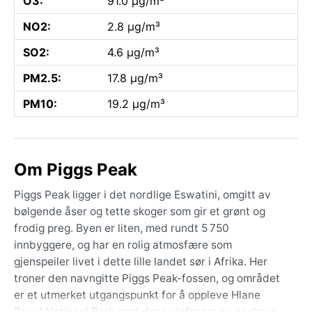
O3:
91.0 µg/m³
NO2:
2.8 µg/m³
SO2:
4.6 µg/m³
PM2.5:
17.8 µg/m³
PM10:
19.2 µg/m³
Om Piggs Peak
Piggs Peak ligger i det nordlige Eswatini, omgitt av
bølgende åser og tette skoger som gir et grønt og
frodig preg. Byen er liten, med rundt 5 750
innbyggere, og har en rolig atmosfære som
gjenspeiler livet i dette lille landet sør i Afrika. Her
troner den navngitte Piggs Peak-fossen, og området
er et utmerket utgangspunkt for å oppleve Hlane
Royal National Park med dens elefanter og neshorn.