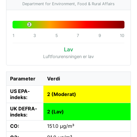
Department for Environment, Food & Rural Affairs
2
1
3
5
7
9
10
Lav
Luftforurensningen er lav
Parameter
Verdi
US EPA-
2 (Moderat)
indeks:
UK DEFRA-
2 (Lav)
indeks:
CO:
151.0 µg/m³