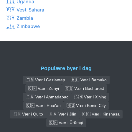
🇺🇬 Uganda
🇪🇭 Vest-Sahara
🇿🇲 Zambia
🇿🇼 Zimbabwe
Populære byer i dag
🇹🇷 Vær i Gaziantep
🇲🇱 Vær i Bamako
🇨🇳 Vær i Zunyi
🇷🇴 Vær i Bucharest
🇮🇳 Vær i Ahmadabad
🇨🇳 Vær i Xining
🇨🇳 Vær i Huai'an
🇳🇬 Vær i Benin City
🇪🇨 Vær i Quito
🇨🇳 Vær i Jilin
🇨🇩 Vær i Kinshasa
🇨🇳 Vær i Ürümqi