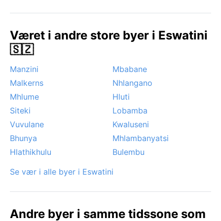
Temperaturene er ideelle for naturopplevelser uten
heftige byger. Et spesielt værfenomen er den tørre,
kalde perioden som kan gi tåke i høydedragene om
Været i andre store byer i Eswatini
morgenen, men ellers er ekstreme hendelser som
🇸🇿
sykloner eller snø svært sjeldne. Monsunen påvirker
ikke Eswatini, men kraftige tordenvær kan forekomme
Manzini
Mbabane
på forsommeren. For den som setter pris på behagelig
Malkerns
Nhlangano
klima og rolig landlig stemning, er Piggs Peak et
fristed året rundt, med en klar anbefaling for den
Mhlume
Hluti
solfylte vintersesongen.
Siteki
Lobamba
Vuvulane
Kwaluseni
Bhunya
Mhlambanyatsi
Hlathikhulu
Bulembu
Se vær i alle byer i Eswatini
Andre byer i samme tidssone som