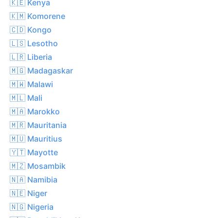
🇰🇪 Kenya
🇰🇲 Komorene
🇨🇩 Kongo
🇱🇸 Lesotho
🇱🇷 Liberia
🇲🇬 Madagaskar
🇲🇼 Malawi
🇲🇱 Mali
🇲🇦 Marokko
🇲🇷 Mauritania
🇲🇺 Mauritius
🇾🇹 Mayotte
🇲🇿 Mosambik
🇳🇦 Namibia
🇳🇪 Niger
🇳🇬 Nigeria