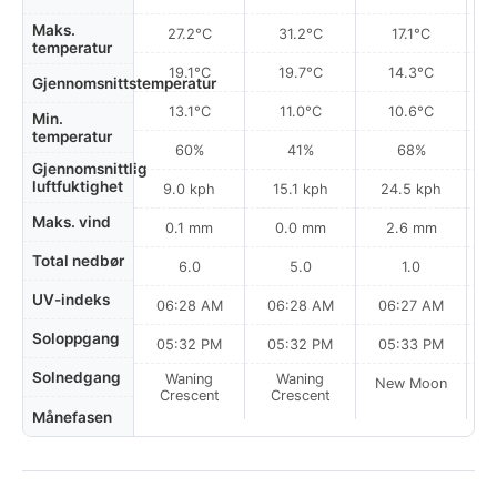
Maks.
27.2°C
31.2°C
17.1°C
temperatur
19.1°C
19.7°C
14.3°C
Gjennomsnittstemperatur
13.1°C
11.0°C
10.6°C
Min.
temperatur
60%
41%
68%
Gjennomsnittlig
luftfuktighet
9.0 kph
15.1 kph
24.5 kph
Maks. vind
0.1 mm
0.0 mm
2.6 mm
Total nedbør
6.0
5.0
1.0
UV-indeks
06:28 AM
06:28 AM
06:27 AM
0
Soloppgang
05:32 PM
05:32 PM
05:33 PM
Solnedgang
Waning
Waning
New Moon
N
Crescent
Crescent
Månefasen