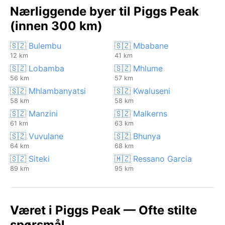
Nærliggende byer til Piggs Peak
(innen 300 km)
🇸🇿 Bulembu
🇸🇿 Mbabane
12 km
41 km
🇸🇿 Lobamba
🇸🇿 Mhlume
56 km
57 km
🇸🇿 Mhlambanyatsi
🇸🇿 Kwaluseni
58 km
58 km
🇸🇿 Manzini
🇸🇿 Malkerns
61 km
63 km
🇸🇿 Vuvulane
🇸🇿 Bhunya
64 km
68 km
🇸🇿 Siteki
🇲🇿 Ressano Garcia
89 km
95 km
Været i Piggs Peak — Ofte stilte
spørsmål