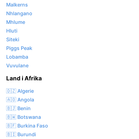
Malkerns
Nhlangano
Mhlume
Hluti
Siteki
Piggs Peak
Lobamba
Vuvulane
Land i Afrika
🇩🇿 Algerie
🇦🇴 Angola
🇧🇯 Benin
🇧🇼 Botswana
🇧🇫 Burkina Faso
🇧🇮 Burundi