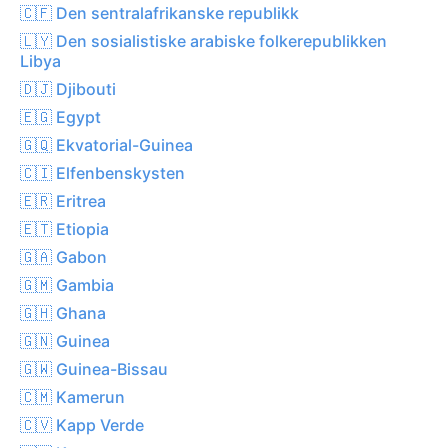
🇨🇫 Den sentralafrikanske republikk
🇱🇾 Den sosialistiske arabiske folkerepublikken
Libya
🇩🇯 Djibouti
🇪🇬 Egypt
🇬🇶 Ekvatorial-Guinea
🇨🇮 Elfenbenskysten
🇪🇷 Eritrea
🇪🇹 Etiopia
🇬🇦 Gabon
🇬🇲 Gambia
🇬🇭 Ghana
🇬🇳 Guinea
🇬🇼 Guinea-Bissau
🇨🇲 Kamerun
🇨🇻 Kapp Verde