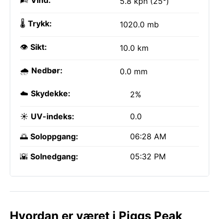
🌬️
Vind:
5.8 kph (25°)
🌡️
Trykk:
1020.0 mb
👁️
Sikt:
10.0 km
🌧️
Nedbør:
0.0 mm
☁️
Skydekke:
2%
☀️
UV-indeks:
0.0
🌅
Soloppgang:
06:28 AM
🌇
Solnedgang:
05:32 PM
Hvordan er været i Piggs Peak