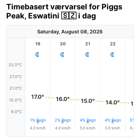
Timebasert værvarsel for Piggs
Peak, Eswatini 🇸🇿 i dag
Saturday, August 08, 2026
19
20
21
22
2
33.0°C
27.0°C
21.0°C
17.0°
16.0°
15.0°
15.0°C
14.0°
13.
9.0°C
1% Regn
2% Regn
4% Regn
4% Regn
5% R
↑
↑
↑
↑
4.0 km/h
4.0 km/h
5.0 km/h
5.0 km/h
6.0 k