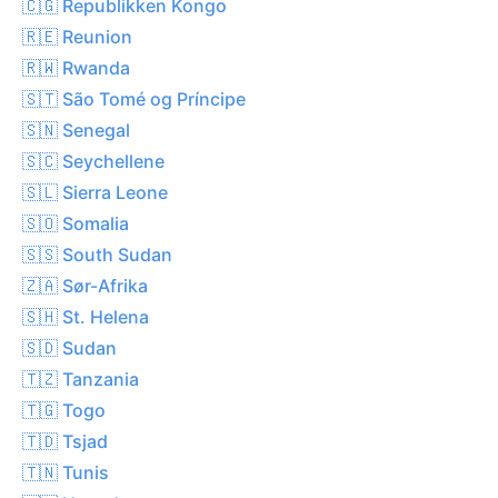
🇨🇬 Republikken Kongo
🇷🇪 Reunion
🇷🇼 Rwanda
🇸🇹 São Tomé og Príncipe
🇸🇳 Senegal
🇸🇨 Seychellene
🇸🇱 Sierra Leone
🇸🇴 Somalia
🇸🇸 South Sudan
🇿🇦 Sør-Afrika
🇸🇭 St. Helena
🇸🇩 Sudan
🇹🇿 Tanzania
🇹🇬 Togo
🇹🇩 Tsjad
🇹🇳 Tunis