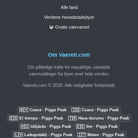
Alle land
Verdens hovedstadsbyer
🧩 Gratis værvarsel
Om Vaereti.com
Din pålitelige kilde for nøyaktige, sanntids
værmeldinger for byer over hele verden.
Vaereti.com © 2026. Alle rettigheter forbeholdt.
🇲🇾
🇮🇩
Cuaca · Piggs Peak
Cuaca · Piggs Peak
🇪🇸
🇹🇷
El tiempo · Piggs Peak
Hava durumu · Piggs Peak
🇭🇺
🇪🇪
Időjárás · Piggs Peak
Ilm · Piggs Peak
🇱🇻
🇮🇹
Laikapstākļi · Piggs Peak
Meteo · Piggs Peak