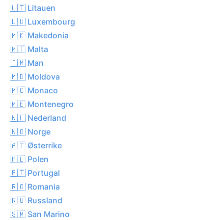
🇱🇹 Litauen
🇱🇺 Luxembourg
🇲🇰 Makedonia
🇲🇹 Malta
🇮🇲 Man
🇲🇩 Moldova
🇲🇨 Monaco
🇲🇪 Montenegro
🇳🇱 Nederland
🇳🇴 Norge
🇦🇹 Østerrike
🇵🇱 Polen
🇵🇹 Portugal
🇷🇴 Romania
🇷🇺 Russland
🇸🇲 San Marino