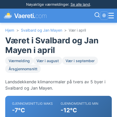
Nøyaktige værmeldinger
.
Se alle land
.
☰
Vaereti.
com
🌐
Hjem
>
Svalbard og Jan Mayen
>
Vær i april
Været i Svalbard og Jan
Mayen i april
Værmelding
Vær i august
Vær i september
Årsgjennomsnitt
Landsdekkende klimanormaler på tvers av 5 byer i
Svalbard og Jan Mayen.
GJENNOMSNITTLIG MAKS
GJENNOMSNITTLIG MIN
-7°C
-12°C