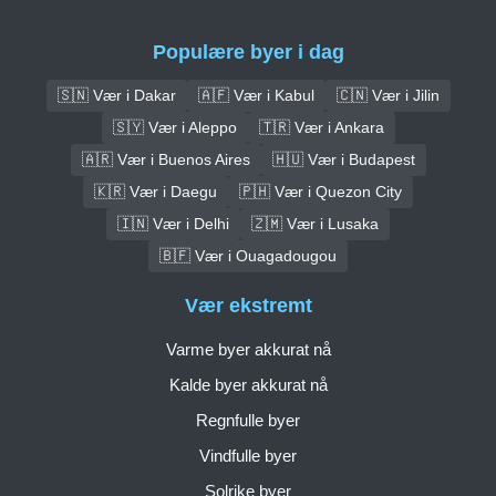
Populære byer i dag
🇸🇳 Vær i Dakar
🇦🇫 Vær i Kabul
🇨🇳 Vær i Jilin
🇸🇾 Vær i Aleppo
🇹🇷 Vær i Ankara
🇦🇷 Vær i Buenos Aires
🇭🇺 Vær i Budapest
🇰🇷 Vær i Daegu
🇵🇭 Vær i Quezon City
🇮🇳 Vær i Delhi
🇿🇲 Vær i Lusaka
🇧🇫 Vær i Ouagadougou
Vær ekstremt
Varme byer akkurat nå
Kalde byer akkurat nå
Regnfulle byer
Vindfulle byer
Solrike byer