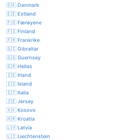
🇩🇰 Danmark
🇪🇪 Estland
🇫🇴 Færøyene
🇫🇮 Finland
🇫🇷 Frankrike
🇬🇮 Gibraltar
🇬🇬 Guernsey
🇬🇷 Hellas
🇮🇪 Irland
🇮🇸 Island
🇮🇹 Italia
🇯🇪 Jersey
🇽🇰 Kosovo
🇭🇷 Kroatia
🇱🇻 Latvia
🇱🇮 Liechtenstein