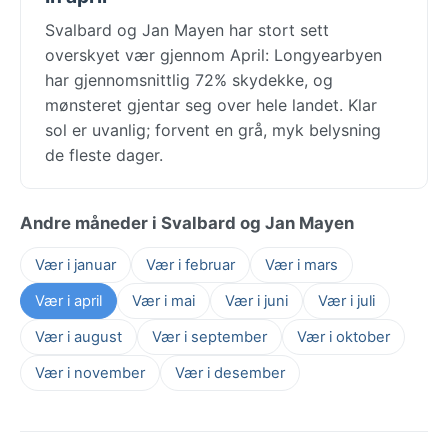
Svalbard og Jan Mayen har stort sett
overskyet vær gjennom April: Longyearbyen
har gjennomsnittlig 72% skydekke, og
mønsteret gjentar seg over hele landet. Klar
sol er uvanlig; forvent en grå, myk belysning
de fleste dager.
Andre måneder i Svalbard og Jan Mayen
Vær i januar
Vær i februar
Vær i mars
Vær i april
Vær i mai
Vær i juni
Vær i juli
Vær i august
Vær i september
Vær i oktober
Vær i november
Vær i desember