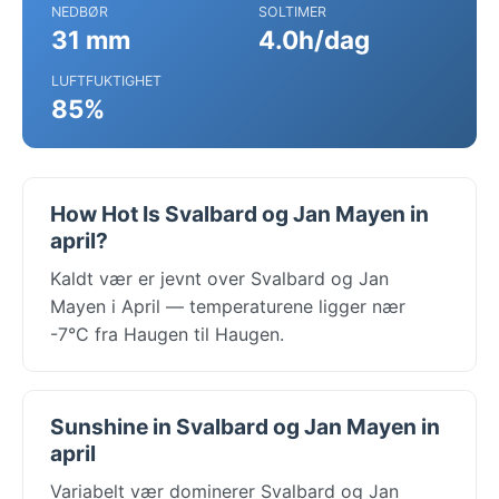
NEDBØR
SOLTIMER
31 mm
4.0h/dag
LUFTFUKTIGHET
85%
How Hot Is Svalbard og Jan Mayen in
april?
Kaldt vær er jevnt over Svalbard og Jan
Mayen i April — temperaturene ligger nær
-7°C fra Haugen til Haugen.
Sunshine in Svalbard og Jan Mayen in
april
Variabelt vær dominerer Svalbard og Jan