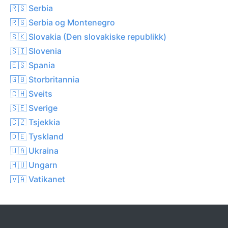
🇷🇸 Serbia
🇷🇸 Serbia og Montenegro
🇸🇰 Slovakia (Den slovakiske republikk)
🇸🇮 Slovenia
🇪🇸 Spania
🇬🇧 Storbritannia
🇨🇭 Sveits
🇸🇪 Sverige
🇨🇿 Tsjekkia
🇩🇪 Tyskland
🇺🇦 Ukraina
🇭🇺 Ungarn
🇻🇦 Vatikanet